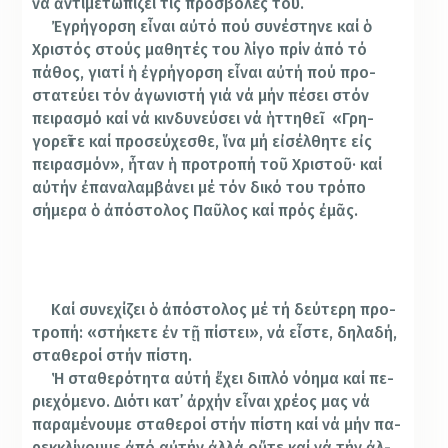
νά ἀντι­με­τωπίζει τίς προσβο­λές του.
Ἐγρήγορση εἶναι αὐτό πού συνέστηνε καί ὁ
Χρι­στός στούς μαθητές του λί­γο πρίν ἀπό τό
πάθος, γιατί ἡ ἐγρή­γορ­ση εἶναι αὐτή πού προ­
στατεύει τόν ἀγω­νιστή γιά νά μήν πέσει στόν
πειρασμό καί νά κιν­δυ­νεύσει νά ἡττηθεῖ. «Γρη­­
γορεῖτε καί προ­σεύ­χεσθε, ἵνα μή εἰσέλ­θητε εἰς
πει­ρασμόν», ἦταν ἡ προτροπή τοῦ Χριστοῦ· καί
αὐτήν ἐπα­ναλαμβάνει μέ τόν δικό του τρόπο
σήμερα ὁ ἀπό­στολος Παῦλος καί πρός ἐμᾶς.
Καί συνεχίζει ὁ ἀπό­στο­λος μέ τή δεύτερη προ­
τρο­πή: «στήκετε ἐν τῇ πίστει», νά εἶστε, δηλαδή,
σταθεροί στήν πίστη.
Ἡ σταθερότητα αὐτή ἔχει διπλό νόημα καί πε­­
ριε­χό­μενο. Διότι κατ᾽ ἀρχήν εἶ­ναι χρέος μας νά
παραμένουμε στα­θε­ροί στήν πί­­στη καί νά μήν πα­
ρεκ­­κλί­νουμε ἀπό αὐ­τήν ἀλ­λά οὔτε καί νά τήν ἀλ­