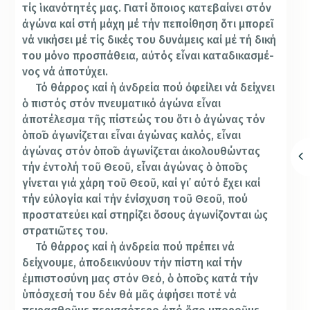
τίς ἱκανότητές μας. Για­τί ὅποιος κατεβαίνει στόν
ἀγώνα καί στή μάχη μέ τήν πεποίθηση ὅτι μπο­ρεῖ
νά νικήσει μέ τίς δι­κές του δυ­νάμεις καί μέ τή δική
του μόνο προ­σπά­θεια, αὐ­τός εἶ­ναι κα­ταδικασμέ­
νος νά ἀπο­­­τύχει.
Τό θάρρος καί ἡ ἀν­δρεία πού ὀφείλει νά δεί­χνει
ὁ πιστός στόν πνευματικό ἀγώ­­­να εἶ­ναι
ἀποτέλεσμα τῆς πί­στεώς του ὅτι ὁ ἀγώ­νας τόν
ὁποῖο ἀγωνίζεται εἶναι ἀγώνας καλός, εἶναι
ἀγώνας στόν ὁ­ποῖο ἀγωνί­ζεται ἀκο­λου­θώντας
τήν ἐν­τολή τοῦ Θεοῦ, εἶναι ἀγώ­­νας ὁ ὁποῖος
γίνεται γιά χάρη τοῦ Θεοῦ, καί γι᾽ αὐτό ἔχει καί
τήν εὐ­λογία καί τήν ἐνίσχυση τοῦ Θεοῦ, πού
προστα­τεύει καί στη­ρίζει ὅ­σους ἀγωνίζονται ὡς
στρατιῶτες του.
Τό θάρρος καί ἡ ἀν­δρεία πού πρέπει νά
δείχνουμε, ἀποδεικνύ­ουν τήν πίστη καί τήν
ἐμπιστοσύνη μας στόν Θεό, ὁ ὁποῖος κατά τήν
ὑπό­σχε­σή του δέν θά μᾶς ἀφή­σει ποτέ νά