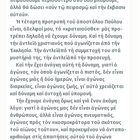
πειρασθοῦμε πε­ρισ­σό­τε­ρο ἀπό ὅσο μπο­ροῦ­με,
ἀλλά θά δώσει «σύν τῷ πειρασμῷ καί τήν ἔκ­βα­σιν
αὐτοῦ».
Ἡ τέταρτη προτροπή τοῦ ἀπο­στόλου Παύλου
εἶ­ναι, ἀδελφοί μου, τό «κραταιοῦσθε»· μᾶς προ­
τρέπει δηλαδή νά ἔχουμε δύναμη. Καί τή δύ­ναμη
τήν ἀντλεῖ ὁ χρι­στι­α­νός πού ἀγω­νί­ζεται ἀπό τήν
Ἐκκλη­σία. Τήν ἀν­τλεῖ ἀπό τή συμμετοχή του στά
μυ­στήριά της, τήν ἀντλεῖ ἀπό τήν προσευχή.
Καί τήν ἔχει ἀνάγκη αὐτή τή δύναμη, γιατί ὁ
ἀγώνας, τόν ὁποῖο ἀγω­­νίζεται ὁ πιστός, δέν εἶναι
ἀγώνας μιᾶς ἤ δύο ἡμερῶν, εἶναι ἀγώνας
διαρκείας, εἶ­ναι ἀγώνας ζωῆς, γι᾽ αὐτό χρειάζεται
καί δύ­ναμη καί ἀντοχή καί ὑπομονή.
Τήν ἔχουμε ἀνάγκη ὅμως καί γιά ἕναν ἀκό­μη
λόγο: γιατί ὁ ἀγώ­νας μας δέν εἶναι ἀγώ­νας μέ
ἀνθρώ­πους, ἀλ­λά εἶναι ἀγώνας πνευ­ματικός,
ἀγώνας πρός τόν «κοσμοκράτορα τοῦ σκό­τους
τοῦ αἰῶνος τού­του», καί προκειμέ­νου νά ἀντα­πο­
κρι­θοῦμε στίς ἀπαιτήσεις α­ὐ­τοῦ τοῦ ἀγώνα