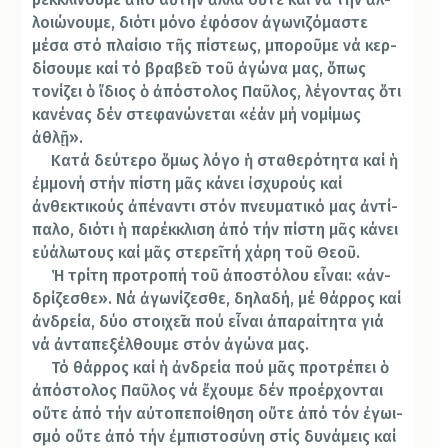
λοιώ­νου­με, διότι μό­νο ἐφό­­σον ἀγωνιζό­μα­στε
μέσα στό πλαίσιο τῆς πίστεως, μπο­ροῦμε νά κερ­­
δίσου­με καί τό βραβεῖο τοῦ ἀγώνα μας, ὅπως
τονίζει ὁ ἴδιος ὁ ἀπό­στολος Παῦ­λος, λέγο­ντας ὅτι
κανέ­νας δέν στεφανώνεται «ἐάν μή νομίμως
ἀθλῇ».
Κατά δεύτερο ὅμως λόγο ἡ σταθε­ρότητα καί ἡ
ἐμμονή στήν πίστη μᾶς κάνει ἰσχυρούς καί
ἀνθεκτικούς ἀπέναντι στόν πνευματικό μας ἀντί­
παλο, διότι ἡ πα­ρέκ­κλιση ἀπό τήν πίστη μᾶς κάνει
εὐάλωτους καί μᾶς στε­ρεῖ τή χάρη τοῦ Θεοῦ.
Ἡ τρίτη προτροπή τοῦ ἀπο­στόλου εἶναι: «ἀν­
δρί­­ζεσθε». Νά ἀγωνί­ζε­σθε, δη­λαδή, μέ θάρ­ρος καί
ἀν­δρεία, δύο στοι­χεῖα πού εἶναι ἀπα­ραί­τητα γιά
νά ἀντα­πε­ξέλ­θου­με στόν ἀγώνα μας.
Τό θάρρος καί ἡ ἀν­δρεία πού μᾶς προ­τρέ­πει ὁ
ἀπό­στολος Παῦ­λος νά ἔχουμε δέν προ­έρχονται
οὔτε ἀπό τήν αὐτο­πεποίθηση οὔτε ἀπό τόν ἐγωι­
σμό οὔτε ἀπό τήν ἐμπι­­στοσύνη στίς δυνάμεις καί