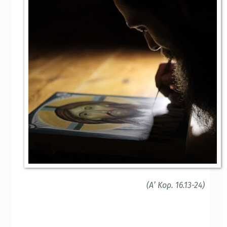
(Α’ Κορ. 16.13-24)