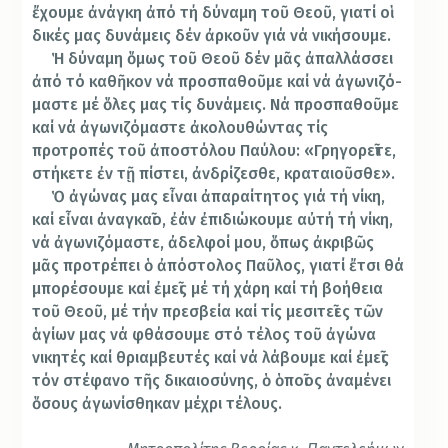
ἔχουμε ἀνά­γκη ἀπό τή δύναμη τοῦ Θεοῦ, γιατί οἱ
δικές μας δυνάμεις δέν ἀρκοῦν γιά νά νικήσουμε.
Ἡ δύναμη ὅμως τοῦ Θεοῦ δέν μᾶς ἀπαλ­λάσ­σει
ἀπό τό καθῆκον νά προ­σπαθοῦμε καί νά ἀγωνιζό­
μα­στε μέ ὅλες μας τίς δυ­νά­μεις. Νά προσπαθοῦμε
καί νά ἀγω­­νιζόμαστε ἀκο­λου­θώντας τίς
προτροπές τοῦ ἀποστόλου Παύ­λου: «Γρη­γορεῖτε,
στή­κετε ἐν τῇ πί­στει, ἀν­δρίζεσθε, κρα­ται­οῦ­σθε».
Ὁ ἀγώνας μας εἶναι ἀπαραίτητος γιά τή νί­κη,
καί εἶναι ἀναγκαῖο, ἐάν ἐπιδιώκουμε αὐτή τή νίκη,
νά ἀγω­νι­ζό­μαστε, ἀδελ­­­φοί μου, ὅπως ἀκριβῶς
μᾶς προ­τρέπει ὁ ἀπόστολος Παῦ­λος, γιατί ἔτσι θά
μπο­ρέσουμε καί ἐμεῖς μέ τή χάρη καί τή βοή­θεια
τοῦ Θεοῦ, μέ τήν πρεσβεία καί τίς μεσι­τεῖες τῶν
ἁγίων μας νά φθάσουμε στό τέλος τοῦ ἀγώνα
νικητές καί θριαμβευτές καί νά λάβουμε καί ἐμεῖς
τόν στέφανο τῆς δικαιοσύνης, ὁ ὁποῖος ἀναμένει
ὅσους ἀγωνίσθηκαν μέχρι τέλους.