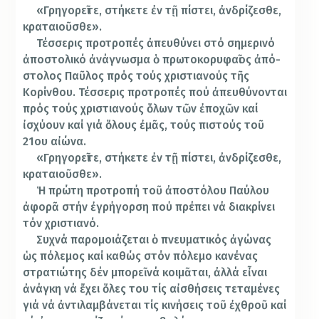
«Γρηγορεῖτε, στήκετε ἐν τῇ πίστει, ἀνδρί­ζε­σθε,
κρα­ται­­οῦσθε».
Τέσσερις προτροπές ἀπευ­­θύνει στό σημερι­νό
ἀπο­στολικό ἀνά­γνω­­σμα ὁ πρωτοκορυ­φαῖος ἀπό­
στο­λος Παῦ­λος πρός τούς χρι­στια­νούς τῆς
Κορίνθου. Τέσ­σερις προτροπές πού ἀπευ­­θύνονται
πρός τούς χρι­στιανούς ὅλων τῶν ἐπο­χῶν καί
ἰσχύ­ουν καί γιά ὅλους ἐμᾶς, τούς πιστούς τοῦ
21ου αἰώνα.
«Γρηγορεῖτε, στήκετε ἐν τῇ πίστει, ἀνδρίζε­σθε,
κρα­ται­οῦσθε».
Ἡ πρώτη προτροπή τοῦ ἀποστόλου Παύλου
ἀφορᾶ στήν ἐγρήγορση πού πρέπει νά διακρίνει
τόν χριστιανό.
­Συχνά παρομοιάζεται ὁ πνευματικός ἀγώνας
ὡς πόλεμος καί καθώς στόν πό­λεμο κανένας
στρατιώ­της δέν μπορεῖ νά κοιμᾶ­ται, ἀλλά εἶναι
ἀνάγκη νά ἔχει ὅλες του τίς αἰσθήσεις τε­τα­μένες
γιά νά ἀντι­λαμ­­βά­νεται τίς κινήσεις τοῦ ἐχθροῦ καί