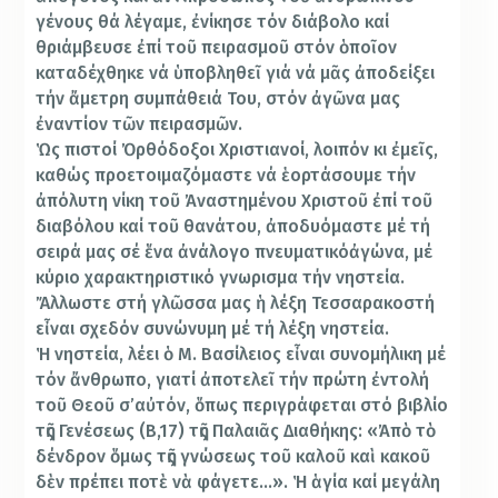
γένους θά λέγαμε, ἐνίκησε τόν διάβολο καί
θριάμβευσε ἐπί τοῦ πειρασμοῦ στόν ὁποῖον
καταδέχθηκε νά ὑποβληθεῖ γιά νά μᾶς ἀποδείξει
τήν ἄμετρη συμπάθειά Του, στόν ἀγῶνα μας
ἐναντίον τῶν πειρασμῶν.
Ὡς πιστοί Ὀρθόδοξοι Χριστιανοί, λοιπόν κι ἐμεῖς,
καθώς προετοιμαζόμαστε νά ἑορτάσουμε τήν
ἀπόλυτη νίκη τοῦ Ἀναστημένου Χριστοῦ ἐπί τοῦ
διαβόλου καί τοῦ θανάτου, ἀποδυόμαστε μέ τή
σειρά μας σέ ἕνα ἀνάλογο πνευματικόἀγώνα, μέ
κύριο χαρακτηριστικό γνωρισμα τήν νηστεία.
Ἄλλωστε στή γλῶσσα μας ἡ λέξη Τεσσαρακοστή
εἶναι σχεδόν συνώνυμη μέ τή λέξη νηστεία.
Ἡ νηστεία, λέει ὁ Μ. Βασίλειος εἶναι συνομήλικη μέ
τόν ἄνθρωπο, γιατί ἀποτελεῖ τήν πρώτη ἐντολή
τοῦ Θεοῦ σ’αὐτόν, ὅπως περιγράφεται στό βιβλίο
τῆς Γενέσεως (Β,17) τῆς Παλαιᾶς Διαθήκης: «Ἀπὸ τὸ
δένδρον ὅμως τῆς γνώσεως τοῦ καλοῦ καὶ κακοῦ
δὲν πρέπει ποτὲ νὰ φάγετε…». Ἡ ἁγία καί μεγάλη