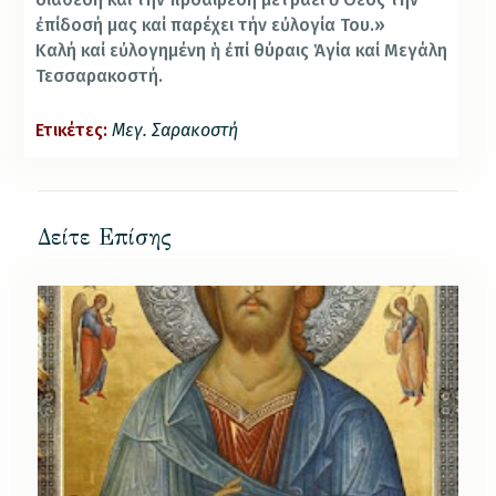
ἐπίδοσή μας καί παρέχει τήν εὐλογία Του.»
Καλή καί εὐλογημένη ἡ ἐπί θύραις Ἁγία καί Μεγάλη
Τεσσαρακοστή.
Ετικέτες:
Μεγ. Σαρακοστή
Δείτε Επίσης