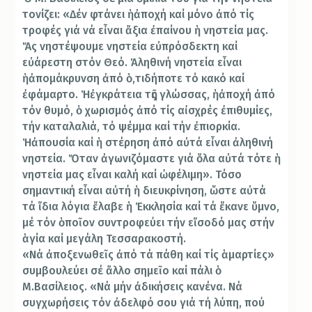
τονίζει: «Δέν φτάνει ἡἀποχή καί μόνο ἀπό τίς
τροφές γιά νά εἶναι ἄξια ἐπαίνου ἡ νηστεία μας.
Ἄς νηστέψουμε νηστεία εὐπρόσδεκτη καί
εὐάρεστη στόν Θεό. Ἀληθινή νηστεία εἶναι
ἡἀπομάκρυνση ἀπό ὁ,τιδήποτε τό κακό καί
ἐφάμαρτο. Ἡἐγκράτεια τῆς γλώσσας, ἡἀποχή ἀπό
τόν θυμό, ὁ χωρισμός ἀπό τίς αἰσχρές ἐπιθυμίες,
τήν καταλαλιά, τό ψέμμα καί τήν ἐπιορκία.
Ἡἀπουσία καί ἡ στέρηση ἀπό αὐτά εἶναι ἀληθινή
νηστεία. Ὅταν ἀγωνιζόμαστε γιά ὅλα αὐτά τότε ἡ
νηστεία μας εἶναι καλή καί ὠφέλιμη». Τόσο
σημαντική εἶναι αὐτή ἡ διευκρίνηση, ὥστε αὐτά
τά ἴδια λόγια ἔλαβε ἡ Ἐκκλησία καί τά ἔκανε ὕμνο,
μέ τόν ὁποῖον συντροφεύει τήν εἴσοδό μας στήν
ἁγία καί μεγάλη Τεσσαρακοστή.
«Νά ἀποξενωθεῖς ἀπό τά πάθη καί τίς ἁμαρτίες»
συμβουλεύει σέ ἄλλο σημεῖο καί πάλι ὁ
Μ.Βασίλειος. «Νά μήν ἀδικήσεις κανένα. Νά
συγχωρήσεις τόν ἀδελφό σου γιά τή λύπη, πού