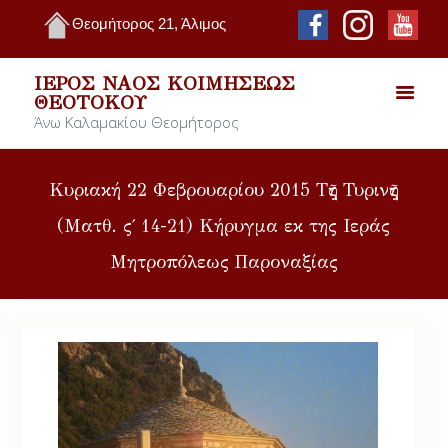
Θεομήτορος 21, Άλιμος
ΙΕΡΌΣ ΝΑΌΣ ΚΟΙΜΉΣΕΩΣ
ΘΕΟΤΌΚΟΥ
Άνω Καλαμακίου Θεομήτορος
Κυριακή 22 Φεβρουαρίου 2015 Τῆς Τυρινῆς
(Ματθ. ς΄ 14-21) Κήρυγμα εκ της Ιεράς
Μητροπόλεως Παροναξίας