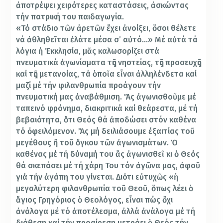
ἀποτρέψει χειρότερες καταστάσεις, ἀσκώντας
τήν πατρική του παιδαγωγία.
«Τό στάδιο τῶν ἀρετῶν ἔχει ἀνοίξει, ὅσοι θέλετε
νά ἀθληθεῖται ἐλάτε μέσα σ’ αὐτό…» Μέ αὐτά τά
λόγια ἡ Ἐκκλησία, μᾶς καλωσορίζει στά
πνευματικά ἀγωνίσματα τῆς νηστείας, τῆς προσευχῆς
καί τῆς μετανοίας, τά ὁποῖα εἶναι ἀλληλένδετα καί
μαζί μέ τήν φιλανθρωπία προάγουν τήν
πνευματική μας ἀναβάθμιση. Ἄς ἀγωνισθοῦμε μέ
ταπεινό φρόνημα, διακριτικά καί θεάρεστα, μέ τή
βεβαιότητα, ὅτι Θεός θά ἀποδώσει στόν καθένα
τό ὀφειλόμενον. Ἄς μή δειλιάσουμε ἐξαιτίας τοῦ
μεγέθους ἤ τοῦ ὄγκου τῶν ἀγωνισμάτων. Ὁ
καθένας μέ τή δύναμή του ἄς ἀγωνισθεῖ κι ὁ Θεός
θά σκεπάσει μέ τή χάρη Του τόν ἀγῶνα μας, ἀφοῦ
γιά τήν ἀγάπη του γίνεται. Διότι εὐτυχῶς «ἡ
μεγαλύτερη φιλανθρωπία τοῦ Θεοῦ, ὅπως λέει ὁ
ἅγιος Γρηγόριος ὁ Θεολόγος, εἶναι πώς ὄχι
ἀνάλογα μέ τό ἀποτέλεσμα, ἀλλά ἀνάλογα μέ τή
διάθεση καί τήν προαίρεση μετράει ὁ Θεός τήν