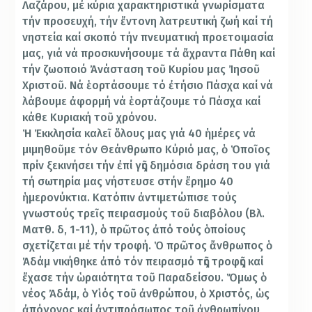
Λαζάρου, μέ κύρια χαρακτηριστικά γνωρίσματα
τήν προσευχή, τήν ἔντονη λατρευτική ζωή καί τή
νηστεία καί σκοπό τήν πνευματική προετοιμασία
μας, γιά νά προσκυνήσουμε τά ἄχραντα Πάθη καί
τήν ζωοποιό Ἀνάσταση τοῦ Κυρίου μας Ἰησοῦ
Χριστοῦ. Νά ἑορτάσουμε τό ἐτήσιο Πάσχα καί νά
λάβουμε ἀφορμή νά ἑορτάζουμε τό Πάσχα καί
κάθε Κυριακή τοῦ χρόνου.
Ἡ Ἐκκλησία καλεῖ ὅλους μας γιά 40 ἡμέρες νά
μιμηθοῦμε τόν Θεάνθρωπο Κύριό μας, ὁ Ὁποῖος
πρίν ξεκινήσει τήν ἐπί γῆς δημόσια δράση του γιά
τή σωτηρία μας νήστευσε στήν ἔρημο 40
ἡμερονύκτια. Κατόπιν ἀντιμετώπισε τούς
γνωστούς τρεῖς πειρασμούς τοῦ διαβόλου (Βλ.
Ματθ. δ, 1-11), ὁ πρῶτος ἀπό τούς ὁποίους
σχετίζεται μέ τήν τροφή. Ὁ πρῶτος ἄνθρωπος ὁ
Ἀδάμ νικήθηκε ἀπό τόν πειρασμό τῆς τροφῆς καί
ἔχασε τήν ὡραιότητα τοῦ Παραδείσου. Ὅμως ὁ
νέος Ἀδάμ, ὁ Υἱός τοῦ ἀνθρώπου, ὁ Χριστός, ὡς
ἀπόγονος καί ἀντιπρόσωπος τοῦ ἀνθρωπίνου