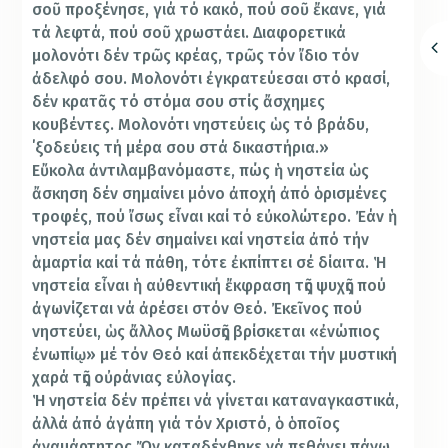
σοῦ προξένησε, γιά τό κακό, πού σοῦ ἔκανε, γιά
τά λεφτά, πού σοῦ χρωστάει. Διαφορετικά
μολονότι δέν τρῶς κρέας, τρῶς τόν ἴδιο τόν
ἀδελφό σου. Μολονότι ἐγκρατεύεσαι στό κρασί,
δέν κρατᾶς τό στόμα σου στίς ἄσχημες
κουβέντες. Μολονότι νηστεύεις ὡς τό βράδυ,
΄ξοδεύεις τή μέρα σου στά δικαστήρια.»
Εὔκολα ἀντιλαμβανόμαστε, πώς ἡ νηστεία ὡς
ἄσκηση δέν σημαίνει μόνο ἀποχή ἀπό ὁρισμένες
τροφές, πού ἴσως εἶναι καί τό εὐκολώτερο. Ἐάν ἡ
νηστεία μας δέν σημαίνει καί νηστεία ἀπό τήν
ἁμαρτία καί τά πάθη, τότε ἐκπίπτει σέ δίαιτα. Ἡ
νηστεία εἶναι ἡ αὐθεντική ἔκφραση τῆς ψυχῆς πού
ἀγωνίζεται νά ἀρέσει στόν Θεό. Ἐκεῖνος πού
νηστεύει, ὡς ἄλλος Μωϋσῆς βρίσκεται «ἐνώπιος
ἐνωπίῳ» μέ τόν Θεό καί ἀπεκδέχεται τήν μυστική
χαρά τῆς οὐράνιας εὐλογίας.
Ἡ νηστεία δέν πρέπει νά γίνεται καταναγκαστικά,
ἀλλά ἀπό ἀγάπη γιά τόν Χριστό, ὁ ὁποῖος
ἀναμάρτητος Ὤν καταδέχθηκε νά πεθάνει πάνω