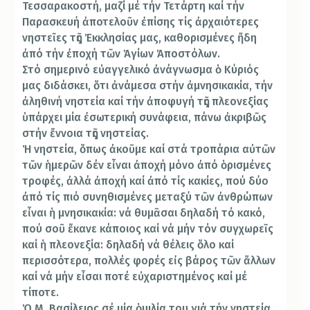
Τεσσαρακοστή, μαζί μέ τήν Τετάρτη καί τήν
Παρασκευή ἀποτελοῦν ἐπίσης τίς ἀρχαιότερες
νηστεῖες τῆς Ἐκκλησίας μας, καθορισμένες ἤδη
ἀπό τήν ἐποχή τῶν Ἁγίων Ἀποστόλων.
Στό σημερινό εὐαγγελικό ἀνάγνωσμα ὁ Κύριός
μας διδάσκει, ὅτι ἀνάμεσα στήν ἀμνησικακία, τήν
ἀληθινή νηστεία καί τήν ἀποφυγή τῆς πλεονεξίας
ὑπάρχει μία ἐσωτερική συνάφεια, πάνω ἀκριβῶς
στήν ἔννοια τῆς νηστείας.
Ἡ νηστεία, ὅπως ἀκοῦμε καί στά τροπάρια αὐτῶν
τῶν ἡμερῶν δέν εἶναι ἀποχή μόνο ἀπό ὁρισμένες
τροφές, ἀλλά ἀποχή καί ἀπό τίς κακίες, πού δύο
ἀπό τίς πιό συνηθισμένες μεταξύ τῶν ἀνθρώπων
εἶναι ἡ μνησικακία: νά θυμᾶσαι δηλαδή τό κακό,
πού σοῦ ἔκανε κάποιος καί νά μήν τόν συγχωρεῖς
καί ἡ πλεονεξία: δηλαδή νά θέλεις ὅλο καί
περισσότερα, πολλές φορές εἰς βάρος τῶν ἄλλων
καί νά μήν εἶσαι ποτέ εὐχαριστημένος καί μέ
τίποτε.
Ὁ Μ. Βασίλειος σέ μία ὁμιλία του γιά τήν νηστεία