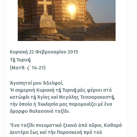
Κυριακή 22 Φεβρουαρίου 2015
Τῆς Τυρινῆς
(Ματθ. ς΄ 14-21)
Ἀγαπητοί μου Ἀδελφοί,
Ἡ σημερινή Κυριακή τῆς Τυρινῆς μᾶς φέρνει στό
κατώφλι τῆς Ἁγίας καί Μεγάλης Τεσσαρακοστῆς,
τήν ὁποία ἡ Ἐκκλησία μας παρομοιάζει μέ ἕνα
ὄμορφο θαλασσινό ταξίδι.
Ἕνα ταξίδι πνευματικό ξεκινᾶ ἀπό αὔριο, Καθαρά
Δευτέρα ἕως καί τήν Παρασκευή πρό τοῦ