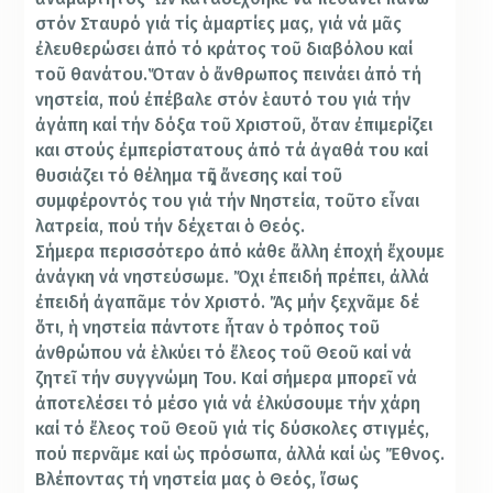
στόν Σταυρό γιά τίς ἁμαρτίες μας, γιά νά μᾶς
ἐλευθερώσει ἀπό τό κράτος τοῦ διαβόλου καί
τοῦ θανάτου.Ὅταν ὁ ἄνθρωπος πεινάει ἀπό τή
νηστεία, πού ἐπέβαλε στόν ἑαυτό του γιά τήν
ἀγάπη καί τήν δόξα τοῦ Χριστοῦ, ὅταν ἐπιμερίζει
και στούς ἐμπερίστατους ἀπό τά ἀγαθά του καί
θυσιάζει τό θέλημα τῆς ἄνεσης καί τοῦ
συμφέροντός του γιά τήν Νηστεία, τοῦτο εἶναι
λατρεία, πού τήν δέχεται ὁ Θεός.
Σήμερα περισσότερο ἀπό κάθε ἄλλη ἐποχή ἔχουμε
ἀνάγκη νά νηστεύσωμε. Ὄχι ἐπειδή πρέπει, ἀλλά
ἐπειδή ἀγαπᾶμε τόν Χριστό. Ἄς μήν ξεχνᾶμε δέ
ὅτι, ἡ νηστεία πάντοτε ἦταν ὁ τρόπος τοῦ
ἀνθρώπου νά ἑλκύει τό ἔλεος τοῦ Θεοῦ καί νά
ζητεῖ τήν συγγνώμη Του. Καί σήμερα μπορεῖ νά
ἀποτελέσει τό μέσο γιά νά ἐλκύσουμε τήν χάρη
καί τό ἔλεος τοῦ Θεοῦ γιά τίς δύσκολες στιγμές,
πού περνᾶμε καί ὡς πρόσωπα, ἀλλά καί ὡς Ἔθνος.
Βλέποντας τή νηστεία μας ὁ Θεός, ἴσως