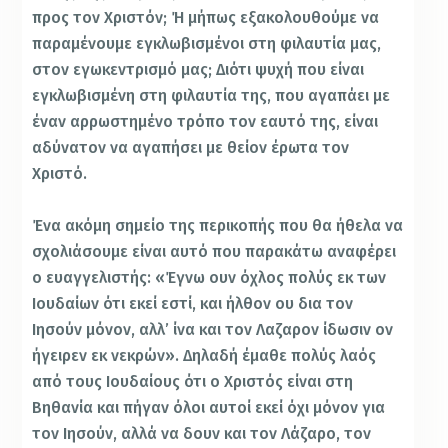
προς τον Χριστόν; Ή μήπως εξακολουθούμε να
παραμένουμε εγκλωβισμένοι στη φιλαυτία μας,
στον εγωκεντρισμό μας; Διότι ψυχή που είναι
εγκλωβισμένη στη φιλαυτία της, που αγαπάει με
έναν αρρωστημένο τρόπο τον εαυτό της, είναι
αδύνατον να αγαπήσει με θείον έρωτα τον
Χριστό.
Ένα ακόμη σημείο της περικοπής που θα ήθελα να
σχολιάσουμε είναι αυτό που παρακάτω αναφέρει
ο ευαγγελιστής: «Έγνω ουν όχλος πολύς εκ των
Ιουδαίων ότι εκεί εστί, και ήλθον ου δια τον
Ιησούν μόνον, αλλ’ ίνα και τον Λαζαρον ίδωσιν ον
ήγειρεν εκ νεκρών». Δηλαδή έμαθε πολύς λαός
από τους Ιουδαίους ότι ο Χριστός είναι στη
Βηθανία και πήγαν όλοι αυτοί εκεί όχι μόνον για
τον Ιησούν, αλλά να δουν και τον Λάζαρο, τον