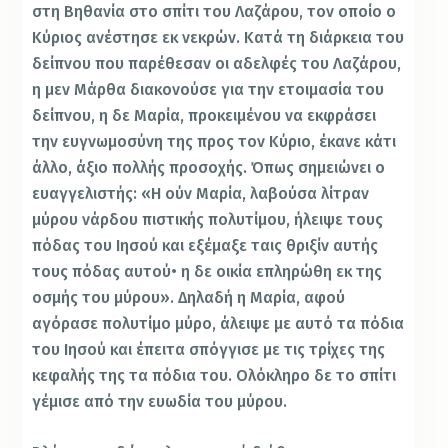
στη Βηθανία στο σπίτι του Λαζάρου, τον οποίο ο
Κύριος ανέστησε εκ νεκρών. Κατά τη διάρκεια του
δείπνου που παρέθεσαν οι αδελφές του Λαζάρου,
η μεν Μάρθα διακονούσε για την ετοιμασία του
δείπνου, η δε Μαρία, προκειμένου να εκφράσει
την ευγνωμοσύνη της προς τον Κύριο, έκανε κάτι
άλλο, άξιο πολλής προσοχής. Όπως σημειώνει ο
ευαγγελιστής: «Η ούν Μαρία, λαβούσα λίτραν
μύρου νάρδου πιστικής πολυτίμου, ήλειψε τους
πόδας του Ιησού και εξέμαξε ταις θριξίν αυτής
τους πόδας αυτού• η δε οικία επληρώθη εκ της
οσμής του μύρου». Δηλαδή η Μαρία, αφού
αγόρασε πολυτίμο μύρο, άλειψε με αυτό τα πόδια
του Ιησού και έπειτα σπόγγισε με τις τρίχες της
κεφαλής της τα πόδια του. Ολόκληρο δε το σπίτι
γέμισε από την ευωδία του μύρου.