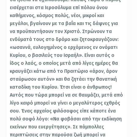
εισέρχεται στα Ιεροσόλυμα επί πόλου όνου
καθήμενος, κόσμος πολύς, νέοι, μικροί και
μεγάλοι, βγαίνουν με τα βαΐα και τις δάφνες για
να προϋπαντήσουν τον Χριστό. Στρώνουν τα
ενδύματά τους στο δρόμο και ζητοκραυγάζουν:
«ωσαννά, ευλογημένος ο ερχόμενος εν ονόματι
Κυρίου, ο βασιλεύς του Ισραήλ». Είναι αυτός ο
ίδος ο λαός, ο οποίος μετά από λίγες ημέρες θα
κραυγάζει κάτω από το Πραιτώριο «άρον, άρον
σταύρωσον αυτόν» και θα ζητάει την θανατική
καταδίκη του Κυρίου. Έτσι είναι ο άνθρωπος!
Αυτός που τώρα μπορεί να σε θαυμάζει, μετά από
λίγο καιρό μπορεί να γίνει ο μεγαλύτερος εχθρός
σου. Ένας αρχαίος φιλόσοφος είπε κάποτε ένα
πολύ σοφό λόγο: «Να φοβάσαι από την εκδίκηση
εκείνων που ευεργέτησες». Σε πάμπολλες
περιπτώσεις στην παρούσα ζωή μπορεί να