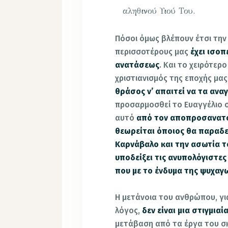
αληθινού Υιού Του.
Πόσοι όμως βλέπουν έτσι την
περισσοτέρους μας
έχει ισο
ανατάσεως
. Και το χειρότερο
χριστιανισμός της εποχής μα
θράσος ν’ απαιτεί να τα ανα
προσαρμοσθεί το Ευαγγέλιο στ
αυτό
από τον αποπροσανατο
θεωρείται όποιος θα παραδε
Καρνάβαλο και την ασωτία το
υποδείξει τις ανυπολόγιστες
που με το ένδυμα της ψυχαγω
Η μετάνοια του ανθρώπου, γι
λόγος,
δεν είναι μια στιγμι
μετάβαση από τα έργα του σ