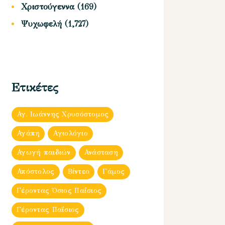
Χριστούγεννα
(169)
Ψυχωφελή
(1,727)
Ετικέτες
Αγ. Ιωάννης Χρυσόστομος
Αγάπη
Αγιολόγιο
Αγωγή παιδιών
Ανάσταση
Απόστολος
Βίντεο
Γάμος
Γέροντας Όσιος Παΐσιος
Γέροντας Παΐσιος