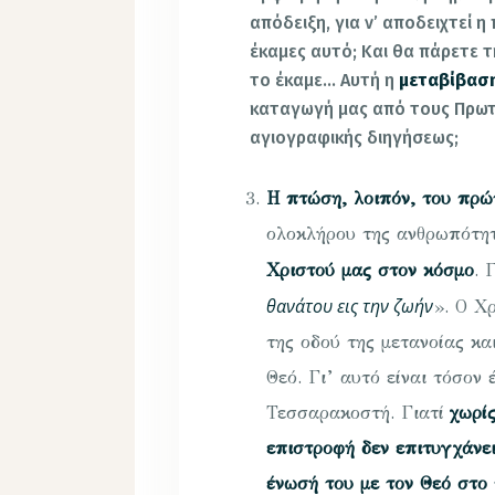
απόδειξη, για ν’ αποδειχτεί η
έκαμες αυτό; Και θα πάρετε τ
το έκαμε… Αυτή η
μεταβίβαση
καταγωγή μας από τους Πρωτ
αγιογραφικής διηγήσεως;
Η πτώση, λοιπόν, του πρ
ολοκλήρου της ανθρωπότη
Χριστού μας στον κόσμο
. 
θανάτου εις την ζωήν
». Ο Χ
της οδού της μετανοίας κ
Θεό. Γι’ αυτό είναι τόσον 
Τεσσαρακοστή. Γιατί
χωρίς
επιστροφή δεν επιτυγχάνει
ένωσή του με τον Θεό στο