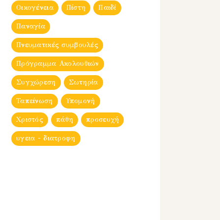
Οικογένεια
Πίστη
Παιδί
Παναγία
Πνευματικές συμβουλές
Πρόγραμμα Ακολουθιών
Συγχώρεση
Σωτηρία
Ταπείνωση
Υπομονή
Χριστός
πάθη
προσευχή
υγεια - διατροφη