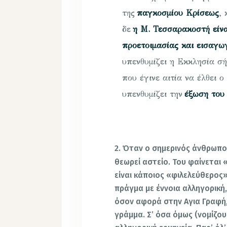
της
παγκοσμίου Κρίσεως
,
δε
η Μ. Τεσσαρακοστή είνα
προετοιμασίας και εισαγω
υπενθυμίζει η Εκκλησία σή
που έγινε αιτία να έλθει 
υπενθυμίζει την
έξωση του
2. Όταν ο σημερινός άνθρωπο
θεωρεί αστείο. Του φαίνεται 
είναι κάποιος «φιλελεύθερος
πράγμα με έννοια αλληγορική
όσον αφορά στην Aγια Γραφή
γράμμα. Σ’ όσα όμως (νομίζο