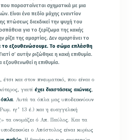
, που παρασταίνεται σχηματικά με μια
ν. Είναι ένα πεδίο μάχης εναντίον
της πτώσεως διεκδικεί την ψυχή του
οσπάθεια για το ξερίζωμα της κακής
ην ρίζα της αμαρτίας. Δεν αμαρτάνει το
να το εξουθενώσουμε. Το σώμα επλάσθη
 Γιατί σ’ αυτήν ριζώθηκε η κακή επιθυμία.
α εξουθενωθεί η επιθυμία.
έτσι και στον πνευματικό, που είναι ο
κότερος, γιατί
έχει διαστάσεις αιώνιες
,
 όπλα
. Αυτά τα όπλα μας υποδεικνύουν
Ρωμ. ιγ’ 13 έ.) και η ευαγγελική
ς
» τα ονομάζει ό Απ. Παύ­λος. Και τα
υποδεικνύει ο Απόστολος είναι κυρίως
ων παθών
. Η θανάτωση των σκοτεινών