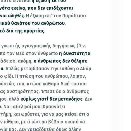
 αυτά είναι και
η έξωση εκ του
ότα εκείνα, που δεν επιδέχονται
ίναι αληθές
. Η έξωση απ’ τον Παράδεισο
ικού θανάτου του ανθρώπου
,
εό διά της αμαρτίας
.
ς γνωστής αγιογραφικής διηγήσεως (Γεν.
η από τον Θεό στον άνθρωπο
η δυνατότητα
άδεισο, ακόμη,
ο άνθρωπος δεν θέλησε
ου
. Απλώς μεταβίβασαν την ευθύνη ο Αδάμ
το φίδι. Η πτώση του ανθρώπου, λοιπόν,
φύσεώς του, πτώση καθαρά δική του και
είας αυστηρότητας. Έπεσε δε ο άνθρωπος
ησε, αλλά
κυρίως γιατί δεν μετανόησε
. Δεν
. Ναι, αδελφοί μου! Κραυγάζει
μη, και ωρύεται, για να μας πείσει ότι ο
ν πίθηκο, με απώτερο βέβαια σκοπό να
ργία μας. Δεν χρειαζόμεθα όμως άλλην