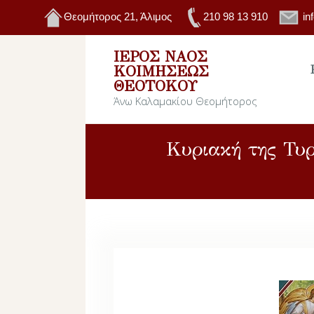
Θεομήτορος 21, Άλιμος
210 98 13 910
in
ΙΕΡΌΣ ΝΑΌΣ
ΚΟΙΜΉΣΕΩΣ
ΘΕΟΤΌΚΟΥ
Άνω Καλαμακίου Θεομήτορος
Κυριακή της Τυ