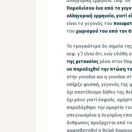
αλληγορική ερμηνεία. Παρ’ όλ’
Παραδείσου ένα από τα γεγον
αλληγορική ερμηνεία, γιατί ε
είναι το γεγονός του
πνευματ
του
χωρισμού του από τον Θ
Το τραγικότερο δε σημείο τη
κεφ. γ’) είναι ότι, ενώ εδόθ
της μετανοίας
μέσα στον Παρ
να παραδεχθεί την πτώση τ
στην γυναίκα και η γυναίκα σ
υπήρξε φυσική, γεγονός της 
όχι αποτέλεσμα δήθεν της θ
όχι μόνο γιατί έσφαλε, αμάρτ
παραδέχθηκε την αμαρτία του
απεγνωσμένα η λεγομένη επιστή
άνθρωπος προέρχεται από το
αμφισβητηθεί η θεϊκή δημιου