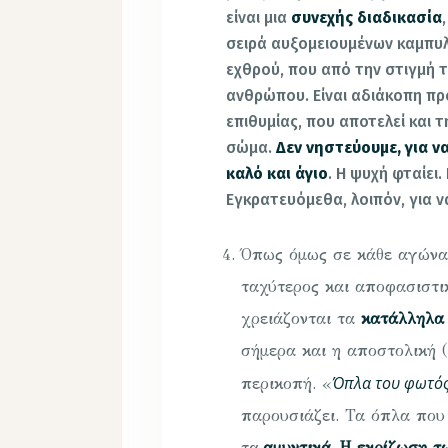
είναι μια
συνεχής διαδικασία
σειρά αυξομειουμένων καμπυλώ
εχθρού, που από την στιγμή 
ανθρώπου. Είναι αδιάκοπη πρ
επιθυμίας, που αποτελεί και τ
σώμα.
Δεν νηστεύουμε, για 
καλό και άγιο
. Η ψυχή φταίει.
Εγκρατευόμεθα, λοιπόν, για ν
Όπως όμως σε κάθε αγώνα, 
ταχύτερος και αποφασιστι
χρειάζονται τα
κατάλληλα
σήμερα και η αποστολική (
Όπλα του φωτό
περικοπή. «
παρουσιάζει. Τα όπλα που 
τα
αμυντικά
.
Η εκρίζωση τ