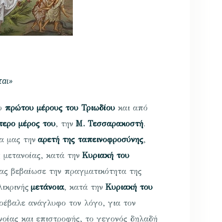
ται»
ου
πρώτου μέρους του Τριωδίου
και από
τερο μέρος του
, την
Μ. Τεσσαρακοστή
.
α μας την
αρετή της ταπεινοφροσύνης
,
 μετανοίας, κατά την
Κυριακή του
ας βεβαίωσε την πραγματικότητα της
λικρινής
μετάνοια
, κατά την
Κυριακή του
ροέβαλε ανάγλυφο τον λόγο, για τον
νοίας και επιστροφής, το γεγονός δηλαδή