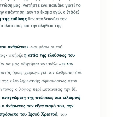
 πτώση μας. Ρωτήστε ένα παιδάκι: γιατί το
ην απάντηση: Δεν το έκαμα εγώ, ο (τάδε)
 της ευθύνης
δεν αποδεικνύει την
οπλάστους και την αλήθεια της
ώτου ανθρώπου
-και μέσω αυτού
τας- υπήρξε
η αιτία της ελεύσεως του
εκ του
Για να μας οδηγήσει και πάλι «
ριστός όμως χειραγωγεί τον άνθρωπο διά
αι της ολοκληρωτικής αφοσιώσεως στον
έντονος ο λόγος περί μετανοίας την Μ.
 αναγνώριση της πτώσεως και ειλικρινή
 ο άνθρωπος τον εξαγιασμό του, την
 πρόσωπο του Ιησού Χριστού
, του