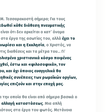
 Μ. Τεσσαρακοστή σήμερα; Για τους
πεδωθεί κάθε διάθεση πνευματικής
 είναι ότι δεν αρκείται ο κατ’ όνομα
ς στα έργα της ασωτίας του, αλλά
έχει το
γνωρίσει και η Εκκλησία
, ο Χριστός, να
ις διαθέσεις και τα μέτρα του… Γι’
λισμένο χριστιανικά κόσμο
ποιμένας
χθεί, έστω και «φιλοσοφικά», τον
υ, και όχι όποιος ευαγγελικά θα
 ηθικές συνέπειες των ρωμαϊκών οργίων,
γίας επιζούν και στην εποχή μας
.
α την οποία θα είναι από σήμερα βασικά ο
αία αλλαγή καταστάσεως
. Μια απλή
κότους στα έργα του φωτός. Μετάνοια