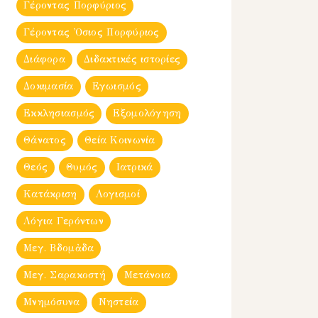
Γέροντας Πορφύριος
Γέροντας Ὀσιος Πορφύριος
Διάφορα
Διδακτικές ιστορίες
Δοκιμασία
Εγωισμός
Εκκλησιασμός
Εξομολόγηση
Θάνατος
Θεία Κοινωνία
Θεός
Θυμός
Ιατρικά
Κατάκριση
Λογισμοί
Λόγια Γερόντων
Μεγ. Βδομἀδα
Μεγ. Σαρακοστή
Μετάνοια
Μνημόσυνα
Νηστεία