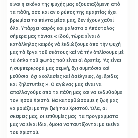
είναι η εικόνα της ψυχής μας εξουσιαζόμενη από
τα πάθη, όσο και αν ο ρύπος της αμαρτίας έχει
βρωμίσει τα πάντα μέσα μας, δεν έχουν χαθεί
όλα. Υπάρχει καιρός και μάλιστα ο Απόστολος
σήμερα μας τόνισε « ἰδού, τώρα εἶναι ὁ
κατάλληλος καιρός νά ἐκδιώξουμε ἀπό τήν ψυχή
μας τά ἔργα τοῦ σκότους καί νά τήν ὁπλίσουμε μέ
τά ὄπλα τοῦ φωτός πού εἶναι οἱ ἀρετές. Ἅς εἶναι
ἡ συμπεριφορά μας σεμνή, ὄχι συμπόσια καί
μεθύσια, ὄχι ἀκολασίες καί ἀσέλγειες, ὄχι ἔριδες
καί ζηλοτυπίες ». Ο αγώνας μας είναι να
απαλλαγούμε από τα πάθη μας και να ενδυθούμε
τον Ιησού Χριστό. Να κατορθώσουμε η ζωή μας
να μοιάζει με την ζωή του Χριστού. Όλα, οι
σκέψεις μας, οι επιθυμίες μας, τα προγράμματα
μας να είναι ίδια, όμοια να ταυτίζονται με εκείνα
του Χριστού.