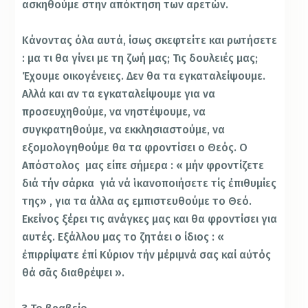
ασκηθούμε στην απόκτηση των αρετών.
Κάνοντας όλα αυτά, ίσως σκεφτείτε και ρωτήσετε
: μα τι θα γίνει με τη ζωή μας; Τις δουλειές μας;
Έχουμε οικογένειες. Δεν θα τα εγκαταλείψουμε.
Αλλά και αν τα εγκαταλείψουμε για να
προσευχηθούμε, να νηστέψουμε, να
συγκρατηθούμε, να εκκλησιαστούμε, να
εξομολογηθούμε θα τα φροντίσει ο Θεός. Ο
Απόστολος μας είπε σήμερα : « μήν φροντίζετε
διά τήν σάρκα γιά νά ἱκανοποιήσετε τίς ἐπιθυμίες
της» , για τα άλλα ας εμπιστευθούμε το Θεό.
Εκείνος ξέρει τις ανάγκες μας και θα φροντίσει για
αυτές. Εξάλλου μας το ζητάει ο ίδιος : «
ἐπιρρίψατε ἐπί Κύριον τήν μέριμνά σας καί αὐτός
θά σᾶς διαθρέψει ».