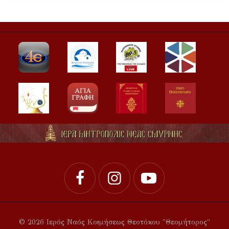
© 2026 Ιερός Ναός Κοιμήσεως Θεοτόκου "Θεομήτορος"