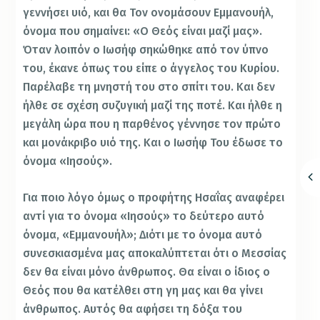
γεννήσει υιό, και θα Τον ονομάσουν Εμμανουήλ,
όνομα που σημαίνει: «Ο Θεός είναι μαζί μας».
Όταν λοιπόν ο Ιωσήφ σηκώθηκε από τον ύπνο
του, έκανε όπως του είπε ο άγγελος του Κυρίου.
Παρέλαβε τη μνηστή του στο σπίτι του. Και δεν
ήλθε σε σχέση συζυγική μαζί της ποτέ. Και ήλθε η
μεγάλη ώρα που η παρθένος γέννησε τον πρώτο
και μονάκριβο υιό της. Και ο Ιωσήφ Του έδωσε το
όνομα «Ιησούς».
Για ποιο λόγο όμως ο προφήτης Ησαΐας αναφέρει
αντί για το όνομα «Ιησούς» το δεύτερο αυτό
όνομα, «Εμμανουήλ»; Διότι με το όνομα αυτό
συνεσκιασμένα μας αποκαλύπτεται ότι ο Μεσσίας
δεν θα είναι μόνο άνθρωπος. Θα είναι ο ίδιος ο
Θεός που θα κατέλθει στη γη μας και θα γίνει
άνθρωπος. Αυτός θα αφήσει τη δόξα του