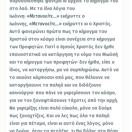
παρουσιάσθηκε φανερά κι άρχισε το κήρυγμά του
στο λαό. Με τα ίδια λόγια του
Ιωάννη·
«Μετανοείτε…»
εκήρυττε ο
Ιωάννης,
«Μετανοείτε…»
εκήρυττε κι ο Χριστός.
Αυτό φανερώνει πρώτα πως το κήρυγμα του
Χριστού στον κόσμο είναι συνέχεια στο κήρυγμα
των Προφητών. Γιατί ο Ιησούς Χριστός δεν ήρθε
επαναστατικά να κατάργηση το νόμο του Μωϋσή
και το κήρυγμα των προφητών· δεν ήρθα, είπε ο
ίδιος, να καταργήσω, μα να συμπληρώσω. Αυτό να
το ακούνε κάμποσοι από μας, που θέλουνε να
καταργήσουνε τα παληά και να διδάξουνε
καινούργια· που πάνε να γκρεμίσουνε τον κόσμο,
για να τον ξαναφτιάσουνε τάχατες από την αρχή.
Να γκρεμίζης είναι πολύ εύκολο, μόνο να δούμε
πως ξαναχτίζεις. Και να λες πως όλα τα παληά
είναι για πέταμα, είναι κι αυτό ένας λόγος, μόνο
να δούμε, όταν τα πετάξης, τι θα βάλης στη θέση