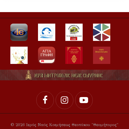
© 2026 Ιερός Ναός Κοιμήσεως Θεοτόκου "Θεομήτορος"