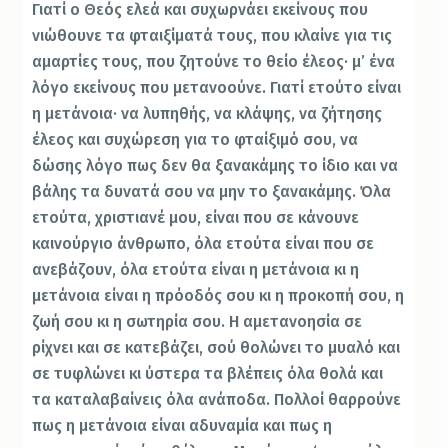
Γιατί ο Θεός ελεά και συχωρνάει εκείνους που
νιώθουνε τα φταιξίματά τους, που κλαίνε για τις
αμαρτίες τους, που ζητούνε το θείο έλεος· μ’ ένα
λόγο εκείνους που μετανοούνε. Γιατί ετούτο είναι
η μετάνοια· να λυπηθής, να κλάψης, να ζήτησης
έλεος και συχώρεση για το φταίξιμό σου, να
δώσης λόγο πως δεν θα ξανακάμης το ίδιο και να
βάλης τα δυνατά σου να μην το ξανακάμης. Όλα
ετούτα, χριστιανέ μου, είναι που σε κάνουνε
καινούργιο άνθρωπο, όλα ετούτα είναι που σε
ανεβάζουν, όλα ετούτα είναι η μετάνοια κι η
μετάνοια είναι η πρόοδός σου κι η προκοπή σου, η
ζωή σου κι η σωτηρία σου. Η αμετανοησία σε
ρίχνει και σε κατεβάζει, σού θολώνει το μυαλό και
σε τυφλώνει κι ύστερα τα βλέπεις όλα θολά και
τα καταλαβαίνεις όλα ανάποδα. Πολλοί θαρρούνε
πως η μετάνοια είναι αδυναμία και πως η