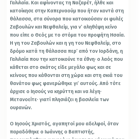
Γαλιλαία. Και αφίνοντας τη Ναζαρέτ, ήλθε και
κατοίκησε στην Καπερναούμ που ήταν κοντά στη
θάλασσα, στα σύνορα που κατοικούσαν οι φυλές
Ζαβουλών και Νεφθαλείμ, για ν’ αληθέψη κείνο
που είπε ο Θεός με το στόμα του προφήτη Ησαία.
Η γη του Ζαβουλών και η γη του Νεφθαλείμ, στο
δρόμο κατά τη θάλασσα περ’ από τον Ιορδάνη, η
Γαλιλαία που την κατοικούνε τα έθνη· ο λαός που
κάθεται στο σκότος είδε μεγάλο φως και σε
κείνους που κάθονται στη χώρα και στη σκιά του
θανάτου φως φανερώθηκε γι’ αυτούς. Από τότε
άρχισε ο Ιησούς να κηρύττη και να λέγη·
Μετανοείτε· γιατί πλησιάζει η βασιλεία των
ουρανών.
Ο Ιησούς Χριστός, αγαπητοί μου αδελφοί, όταν
παραδόθηκε ο Ιωάννης ο Βαπτιστής,