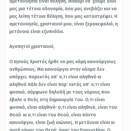
αμετανοησία είναι θέληση. Μακάρι να ‘χουμε όλοι
μας μια τέτοια αδυναμία, που μας ανεβάζει και να
μας λείπη τέτοια θέληση, που μας καταστρέφει. Η
αμετανοησία, χριστιανοί μου, είναι ξεροκεφαλιά, η
μετάνοια είναι εξυπνάδα.
Αγαπητοί χριστιανοί,
Ο Ιησούς Χριστός ήρθε να μας κάμη καινούργιους
ανθρώπους. Μα καινούργιο στον κόσμο δεν
υπάρχει, παρεκτός απ’ ο,τι είναι αληθινό κι
αληθινό πάλι δεν είναι παρ’ εκτός απ’ ο,τι είναι
φυσικό, σύμφωνο δηλαδή με τους νόμους που
έβαλε ο Θεός στη δημιουργία του. Ο,τι είναι
φυσικό, είναι αληθινό· ο,τι είναι αληθινό, είναι του
Θεού· κι ο,τι είναι του Θεού, είναι πάντα
καινούργιο, είναι ζωή αιώνιος. Η μετάνοια είναι κι
αυτή νόμος του Θεού, όρος του Ευαγγελίου. Ο