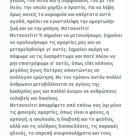
γνώσις του Θεού και η συμφιλίωσίς του με τον
Θεόν, την οποία χαρίζει ο Χριστός. Για να λάβη
όμως κανείς τα κορυφαία και υπέρτατα αυτά
αγαθά, πρέπει να εγκαταλείψη την αμαρτωλήν
ζωή και να την μισήση. Μετανοείτε!
Μετανοείτε! Τι σημαίνει να μετανοήσωμε; Σημαίνει
να ομολογήσωμε τις αμαρτίες μας και να
μεταμεληθούμε γι’ αυτές. Σημαίνει ακόμη να
πάψωμε να τις διαπράττωμε και ποτέ πλέον να
μην επιστρέψωμε σ’ αυτές, όπως είπε κάποιος
μεγάλος άγιος Πατέρας απαντώντας σε
ανάλογον ερώτηση. Με τον τρόπον αυτόν πολλοί
άνθρωποι μεταβάλλονται σε αγίους της
Εκκλησίας μας και πολλοί άνομοι σε ανθρώπους
ευλαβείς και δικαίους.
Μετανοείτε! Απορρίψετε από επάνω σας όχι μόνο
τις φανερές αμαρτίες, όπως είναι ο φόνος, η
αρπαγή, η ακολασία, η διαβολή και το ψεύδος,
αλλά και τις ολέθριες διασκεδάσεις, τις σαρκικές
ηδονές, τα απρεπή ονειροπολήματα και τους