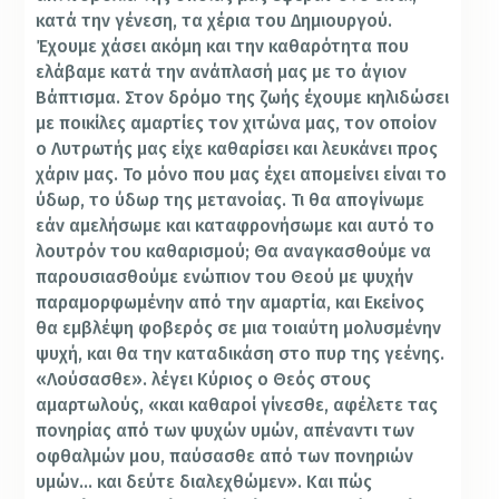
κατά την γένεση, τα χέρια του Δημιουργού.
Έχουμε χάσει ακόμη και την καθαρότητα που
ελάβαμε κατά την ανάπλασή μας με το άγιον
Βάπτισμα. Στον δρόμο της ζωής έχουμε κηλιδώσει
με ποικίλες αμαρτίες τον χιτώνα μας, τον οποίον
ο Λυτρωτής μας είχε καθαρίσει και λευκάνει προς
χάριν μας. Το μόνο που μας έχει απομείνει είναι το
ύδωρ, το ύδωρ της μετανοίας. Τι θα απογίνωμε
εάν αμελήσωμε και καταφρονήσωμε και αυτό το
λουτρόν του καθαρισμού; Θα αναγκασθούμε να
παρουσιασθούμε ενώπιον του Θεού με ψυχήν
παραμορφωμένην από την αμαρτία, και Εκείνος
θα εμβλέψη φοβερός σε μια τοιαύτη μολυσμένην
ψυχή, και θα την καταδικάση στο πυρ της γεένης.
«Λούσασθε». λέγει Κύριος ο Θεός στους
αμαρτωλούς, «και καθαροί γίνεσθε, αφέλετε τας
πονηρίας από των ψυχών υμών, απέναντι των
οφθαλμών μου, παύσασθε από των πονηριών
υμών… και δεύτε διαλεχθώμεν». Και πώς