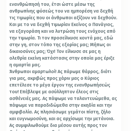
ενανθρώπησή του, έτσι ώστε μέσω της
ανθρωπίνης φύσεώς του να ημπορέση να δεχθή
τις τιμωρίες που οι άνθρωποι αξίζουν να δεχθούν.
Και με το να δεχθή τιμωρίαν Εκείνος ο Πανάγιος,
να εξαγοράση και να λυτρώση τους ενόχους από
την τιμωρία. Τι τον προσείλκυσε κοντά μας, εδώ
στην γη, στον τόπο της εξορίας μας; Μήπως οι
δικαιοσύνες μας; Όχι! Τον είλκυσε σε μας η
ολεθρία εκείνη κατάστασις στην οποία μας έριξε
η αμαρτία μας.
Άνθρωποι αμαρτωλοί! Ας πάρωμε θάρρος, διότι
για μας, ακριβώς προς χάριν μας ο Κύριος
επετέλεσε το μέγα έργον της ενανθρωπήσεώς
του! Επέβλεψε με ασύλληπτον έλεος στις
ασθένειές μας. Ας πάψωμε να ταλαντευώμεθα, ας
πάψωμε να παραδιδώμεθα στην ακηδία και την
αμφιβολία. Ας πλησιάσωμε γεμάτοι πίστη, ζήλο
και ευγνωμοσύνη, και ας αρχίσωμε την μετάνοια.
Ας συμφιλιωθούμε δια μέσου αυτής προς τον