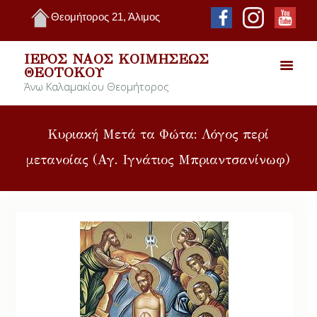
Θεομήτορος 21, Άλιμος
ΙΕΡΌΣ ΝΑΌΣ ΚΟΙΜΉΣΕΩΣ
ΘΕΟΤΌΚΟΥ
Άνω Καλαμακίου Θεομήτορος
Κυριακή Μετά τα Φώτα: Λόγος περί
μετανοίας (Αγ. Ιγνάτιος Μπριαντσανίνωφ)