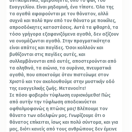
αντικειμενικά, αμερόληπτα, υπό το φως του
Ευαγγελίου. Είναι μηδαμινή, ένα τίποτε. Όλα της
τα αγαθά αφαιρούνται με τον θάνατον, αλλά
συχνά και πολύ πριν από τον θάνατο με ποικίλες,
απροσδόκητες καταστάσεις. Αυτά τα φθαρτά, τα
τόσο γρήγορα εξαφανιζόμενα αγαθά, δεν αξίζουν
να ονομάζωνται αγαθά. Στην πραγματικότητα
είναι απάτες και παγίδες. Όσοι κολλούν και
βυθίζονται στις παγίδες αυτές, και
συλλαμβάνονται από αυτές, αποστερούνται από
τα αληθινά, τα αιώνια, τα ουράνια, πνευματικά
αγαθά, που αποκτούμε όταν πιστεύωμε στον
Χριστό και τον ακολουθούμε στην μυστικήν οδό
της ευαγγελικής ζωής. Μετανοείτε!
Σε πόσο φοβεράν τύφλωση ευρισκόμεθα! Πώς
από αυτήν την τύφλωση αποδεικνύεται
οφθαλμοφανώς η πτώσις μας! Βλέπουμε τον
θάνατο των αδελφών μας. Γνωρίζουμε ότι ο
θάνατος επίκειται, ίσως και πολύ σύντομα, και για
μας, διότι κανείς από τους ανθρώπους δεν έμεινε