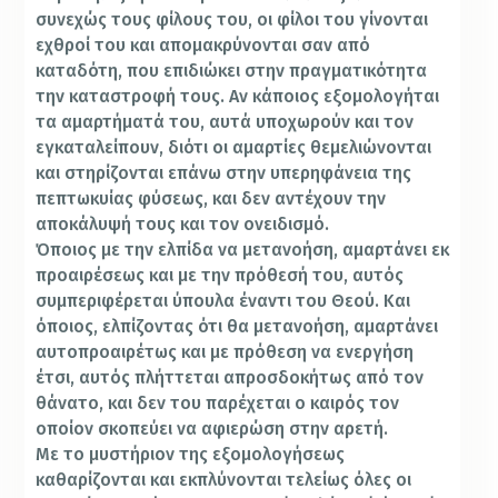
συνεχώς τους φίλους του, οι φίλοι του γίνονται
εχθροί του και απομακρύνονται σαν από
καταδότη, που επιδιώκει στην πραγματικότητα
την καταστροφή τους. Αν κάποιος εξομολογήται
τα αμαρτήματά του, αυτά υποχωρούν και τον
εγκαταλείπουν, διότι οι αμαρτίες θεμελιώνονται
και στηρίζονται επάνω στην υπερηφάνεια της
πεπτωκυίας φύσεως, και δεν αντέχουν την
αποκάλυψή τους και τον ονειδισμό.
Όποιος με την ελπίδα να μετανοήση, αμαρτάνει εκ
προαιρέσεως και με την πρόθεσή του, αυτός
συμπεριφέρεται ύπουλα έναντι του Θεού. Και
όποιος, ελπίζοντας ότι θα μετανοήση, αμαρτάνει
αυτοπροαιρέτως και με πρόθεση να ενεργήση
έτσι, αυτός πλήττεται απροσδοκήτως από τον
θάνατο, και δεν του παρέχεται ο καιρός τον
οποίον σκοπεύει να αφιερώση στην αρετή.
Με το μυστήριον της εξομολογήσεως
καθαρίζονται και εκπλύνονται τελείως όλες οι