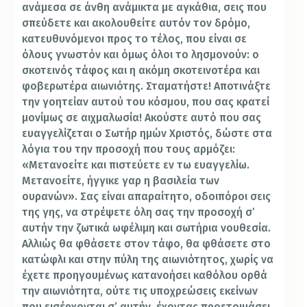
ανάμεσα σε άνθη ανάμικτα με αγκάθια, σεις που
σπεύδετε και ακολουθείτε αυτόν τον δρόμο,
κατευθυνόμενοι προς το τέλος, που είναι σε
όλους γνωστόν και όμως όλοι το λησμονούν: ο
σκοτεινός τάφος και η ακόμη σκοτεινοτέρα και
φοβερωτέρα αιωνιότης. Σταματήστε! Αποτινάξτε
την γοητείαν αυτού του κόσμου, που σας κρατεί
μονίμως σε αιχμαλωσία! Ακούστε αυτό που σας
ευαγγελίζεται ο Σωτήρ ημών Χριστός, δώστε στα
λόγια του την προσοχή που τους αρμόζει:
«Μετανοείτε και πιστεύετε εν τω ευαγγελίω.
Μετανοείτε, ήγγικε γαρ η βασιλεία των
ουρανών». Σας είναι απαραίτητο, οδοιπόροι σεις
της γης, να στρέψετε όλη σας την προσοχή σ’
αυτήν την ζωτικά ωφέλιμη και σωτήρια νουθεσία.
Αλλιώς θα φθάσετε στον τάφο, θα φθάσετε στο
κατώφλι και στην πύλη της αιωνιότητος, χωρίς να
έχετε προηγουμένως κατανοήσει καθόλου ορθά
την αιωνιότητα, ούτε τις υποχρεώσεις εκείνων
που εισέρχονται σ’ αυτήν, έχοντας προετοιμάσει