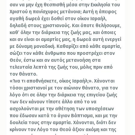
σαν να μην έχη θεσπισθή μέσα στην Εκκλησία του
Χριστού η πανίσχυρος μετάνοια; Αυτή η άπειρος
αγαθή δωρεά έχει δοθεί στον οίκον Ισραήλ,
δηλαδή στους χριστιανούς. Και όποτε θελήσουμε,
καθ’ όλην την διάρκεια της ζωής μας, και όποιες
και αν είναι οι αμαρτίες μας, η δωρεά αυτή ενεργεί
με δύναμη μοναδική. Καθαρίζει από κάθε αμαρτία,
σώζει τον κάθε άνθρωπο που προστρέχει στον
Θεόν, έστω και αν αυτός μετανοήση στα
τελευταία λεπτά της ζωής του, μόλις πριν από
τον θάνατο.
«Ίνα τι αποθνήσκετε, οίκος Ισραήλ;». Χάνονται
τόσοι χριστιανοί με τον αιώνιον θάνατο, για τον
λόγο ότι σε όλην την διάρκεια της επιγείου ζωής
των δεν κάνουν τίποτε άλλο από το να
ασχολούνται με την αθέτηση των υποσχέσεων
που έδωσαν κατά το άγιον Βάπτισμα, και με την
δουλεία τους στην αμαρτία. Χάνονται, διότι δεν
κρίνουν τον Λόγο του Θεού άξιον ακόμη και της