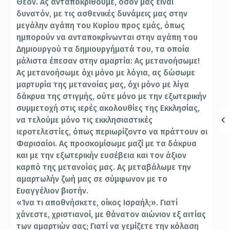
Θεόν. Ας ανταποκριθούμε, όσον μας είναι
δυνατόν, με τις ασθενικές δυνάμεις μας στην
μεγάλην αγάπη του Κυρίου προς εμάς, όπως
ημπορούν να ανταποκρίνωνται στην αγάπη του
Δημιουργού τα δημιουργήματά του, τα οποία
μάλιστα έπεσαν στην αμαρτία: Ας μετανοήσωμε!
Ας μετανοήσωμε όχι μόνο με λόγια, ας δώσωμε
μαρτυρία της μετανοίας μας, όχι μόνο με λίγα
δάκρυα της στιγμής, ούτε μόνο με την εξωτερικήν
συμμετοχή στις ιερές ακολουθίες της Εκκλησίας,
να τελούμε μόνο τις εκκλησιαστικές
ιεροτελεστίες, όπως περιωρίζοντο να πράττουν οι
Φαρισαίοι. Ας προσκομίσωμε μαζί με τα δάκρυα
και με την εξωτερικήν ευσέβεια και τον άξιον
καρπό της μετανοίας μας. Ας μεταβάλωμε την
αμαρτωλήν ζωή μας σε σύμφωνον με το
Ευαγγέλιον βιοτήν.
«Ίνα τι αποθνήσκετε, οίκος Ισραήλ;». Γιατί
χάνεστε, χριστιανοί, με θάνατον αιώνιον εξ αιτίας
των αμαρτιών σας; Γιατί να γεμίζετε την κόλαση