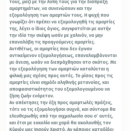
τους, μαζί με την λύπη τους για την διάπραξη
αμαρτημάτων, να συνενώσουν και την
εξομολόγηση των αμαρτιών τους. Η ψυχή που
γνωρίζει ότι πρέπει να εξομολογηθή τις αμαρτίες
της, λέγει ο ίδιος άγιος, συγκρατείται με αυτήν
την ιδία την σκέψη ωσάν με χαλινόν, να μην
επαναλάβη τις προηγούμενες αμαρτίες.
Αντιθέτως, οι αμαρτίες που δεν έγιναν
αντικείμενον εξομολογήσεως, επαναλαμβάνονται
με άνεση, ωσάν να διεπράχθησαν στο σκότος. Με
την εξομολόγηση των αμαρτιών καταλύεται η
φιλική μας σχέσις προς αυτές. Το μίσος προς τις
αμαρτίες είναι σημάδι αληθινής μετανοίας, και
αποφασιστικότητος του εξομολογουμένου να
ζήση ζωήν ενάρετον.
Αν απέκτησες την έξη προς αμαρτωλές πράξεις,
τότε να τις εξομολογήσαι συχνά, και σύντομα θα
ελευθερωθής από την αιχμαλωσία σου σ’ αυτές,
και έτσι με ευκολία και χαρά θα ακολουθής τον
Κύριόν μας Ιησούν Χριστό. Αν κάποιος καταδίδει