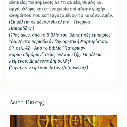
αληθεία, πειθομένοις δε τη αδικία, θυμός και
οργή. Θλίψις και στενοχωρία επί πάσαν ψυχήν
ανθρώπου του κατεργαζομένου το κακόν». Αμήν.
(Επιμέλεια κειμένου: Νικολέτα – Γεωργία
Παπαρδάκη)
(19ος αιών, από το βιβλίο του “Ασκητικές εμπειρίες”
τόμ. Α’ στο περιοδικόν “Αγιορειτική Μαρτυρία” αρ.
59, σελ. 42 – Από το βιβλίο “Πατερικόν
Κυριακοδρόμιον”, σελίς 647 και εξής. Επιμέλεια
κειμένου: Δημήτρης Δημουλάς)
(Πηγή ηλ. κειμένου: https://alopsis.gr/)
Δείτε Επίσης