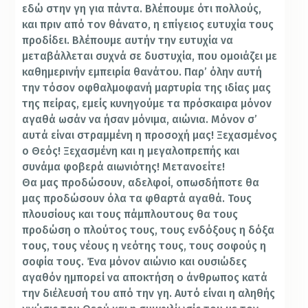
εδώ στην γη για πάντα. Βλέπουμε ότι πολλούς,
και πριν από τον θάνατο, η επίγειος ευτυχία τους
προδίδει. Βλέπουμε αυτήν την ευτυχία να
μεταβάλλεται συχνά σε δυστυχία, που ομοιάζει με
καθημερινήν εμπειρία θανάτου. Παρ’ όλην αυτή
την τόσον οφθαλμοφανή μαρτυρία της ιδίας μας
της πείρας, εμείς κυνηγούμε τα πρόσκαιρα μόνον
αγαθά ωσάν να ήσαν μόνιμα, αιώνια. Μόνον σ’
αυτά είναι στραμμένη η προσοχή μας! Ξεχασμένος
ο Θεός! Ξεχασμένη και η μεγαλοπρεπής και
συνάμα φοβερά αιωνιότης! Μετανοείτε!
Θα μας προδώσουν, αδελφοί, οπωσδήποτε θα
μας προδώσουν όλα τα φθαρτά αγαθά. Τους
πλουσίους και τους πάμπλουτους θα τους
προδώση ο πλούτος τους, τους ενδόξους η δόξα
τους, τους νέους η νεότης τους, τους σοφούς η
σοφία τους. Ένα μόνον αιώνιο και ουσιώδες
αγαθόν ημπορεί να αποκτήση ο άνθρωπος κατά
την διέλευσή του από την γη. Αυτό είναι η αληθής