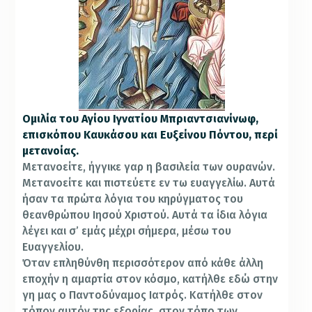
Ομιλία του Αγίου Ιγνατίου Μπριαντσιανίνωφ,
επισκόπου Καυκάσου και Ευξείνου Πόντου, περί
μετανοίας.
Μετανοείτε, ήγγικε γαρ η βασιλεία των ουρανών.
Μετανοείτε και πιστεύετε εν τω ευαγγελίω. Αυτά
ήσαν τα πρώτα λόγια του κηρύγματος του
θεανθρώπου Ιησού Χριστού. Αυτά τα ίδια λόγια
λέγει και σ’ εμάς μέχρι σήμερα, μέσω του
Ευαγγελίου.
Όταν επληθύνθη περισσότερον από κάθε άλλη
εποχήν η αμαρτία στον κόσμο, κατήλθε εδώ στην
γη μας ο Παντοδύναμος Ιατρός. Κατήλθε στον
τόπον αυτόν της εξορίας, στον τόπο των