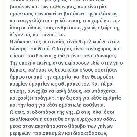
βασάνων και των παθών μας, που είναι μία
πρόγευσις των αιωνίων βασάνων της κολάσεως,
και ευαγγελίζεται την λύτρωση, την χαρά και την
ίαση σε όλους τους ανθρώπους, χωρίς εξαίρεση,
λέγοντας «μετανοείτε».
Η δύναμις της μετανοίας είναι θεμελιωμένη στην
δύναμη του Θεού. Ο Ιατρός είναι πανίσχυρος, και
η ίασις που Εκείνος χαρίζει είναι παντοδύναμος.
Την εποχήν εκείνη, όταν εκήρυσσεν εδώ στην γη ο
Κύριος, καλούσε σε θεραπείαν όλους όσοι ήσαν
άρρωστοι από την αμαρτία, και δεν θεωρούσε
καμμίαν αμαρτίαν ως αθεράπευτον. Και τώρα,
επίσης, συνεχίζει να καλή όλους, και υπόσχεται,
και χαρίζει πράγματι την άφεση για κάθε αμαρτία
και την ίαση για κάθε αμαρτωλή ασθένεια.
Ω σεις, οι οδοιπόροι της γης. Ω σεις, όλοι όσοι
αναλίσκεσθε ή σύρεσθε στην ευρύχωρον οδόν,
μέσα στον ακατάπαυστο θόρυβο των γηίνων
μεριμνών, περισπασμών και διασκεδάσεων,