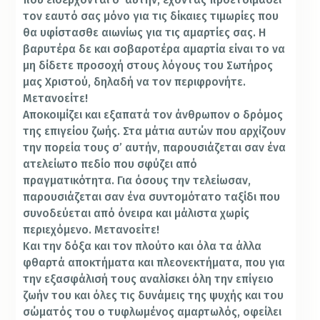
τον εαυτό σας μόνο για τις δίκαιες τιμωρίες που
θα υφίστασθε αιωνίως για τις αμαρτίες σας. Η
βαρυτέρα δε και σοβαροτέρα αμαρτία είναι το να
μη δίδετε προσοχή στους λόγους του Σωτήρος
μας Χριστού, δηλαδή να τον περιφρονήτε.
Μετανοείτε!
Αποκοιμίζει και εξαπατά τον άνθρωπον ο δρόμος
της επιγείου ζωής. Στα μάτια αυτών που αρχίζουν
την πορεία τους σ’ αυτήν, παρουσιάζεται σαν ένα
ατελείωτο πεδίο που σφύζει από
πραγματικότητα. Για όσους την τελείωσαν,
παρουσιάζεται σαν ένα συντομότατο ταξίδι που
συνοδεύεται από όνειρα και μάλιστα χωρίς
περιεχόμενο. Μετανοείτε!
Και την δόξα και τον πλούτο και όλα τα άλλα
φθαρτά αποκτήματα και πλεονεκτήματα, που για
την εξασφάλισή τους αναλίσκει όλη την επίγειο
ζωήν του και όλες τις δυνάμεις της ψυχής και του
σώματός του ο τυφλωμένος αμαρτωλός, οφείλει