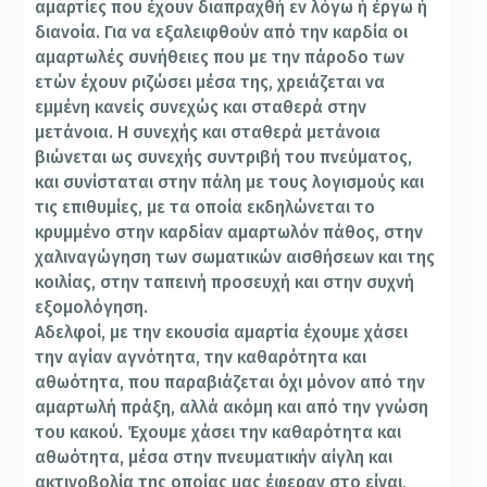
αμαρτίες που έχουν διαπραχθή εν λόγω ή έργω ή
διανοία. Για να εξαλειφθούν από την καρδία οι
αμαρτωλές συνήθειες που με την πάροδο των
ετών έχουν ριζώσει μέσα της, χρειάζεται να
εμμένη κανείς συνεχώς και σταθερά στην
μετάνοια. Η συνεχής και σταθερά μετάνοια
βιώνεται ως συνεχής συντριβή του πνεύματος,
και συνίσταται στην πάλη με τους λογισμούς και
τις επιθυμίες, με τα οποία εκδηλώνεται το
κρυμμένο στην καρδίαν αμαρτωλόν πάθος, στην
χαλιναγώγηση των σωματικών αισθήσεων και της
κοιλίας, στην ταπεινή προσευχή και στην συχνή
εξομολόγηση.
Αδελφοί, με την εκουσία αμαρτία έχουμε χάσει
την αγίαν αγνότητα, την καθαρότητα και
αθωότητα, που παραβιάζεται όχι μόνον από την
αμαρτωλή πράξη, αλλά ακόμη και από την γνώση
του κακού. Έχουμε χάσει την καθαρότητα και
αθωότητα, μέσα στην πνευματικήν αίγλη και
ακτινοβολία της οποίας μας έφεραν στο είναι,