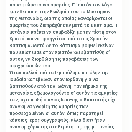
παραπτώματα και αμαρτίες. Γι’ αυτόν τον λόγο
και εθέσπισε στην Εκκλησία του το Μυστήριον
της Μετανοίας, δια της οποίας καθαρίζονται οι
αμαρτίες που διεπράχθησαν μετά το Βάπτισμα. Η
μετάνοια πρέπει να συμβαδίζη με την πίστη στον
Χριστό, και να προηγείται από το εις Χριστόν
Βάπτισμα. Μετά δε το Βάπτισμα βοηθεί εκείνον
που επίστευσε στον Χριστόν και εβαπτίσθη σ’
αυτόν, να διορθώση τις παραβάσεις των
υποχρεώσεών του.
Όταν πολλοί από τα Ιεροσόλυμα και όλην την
Ιουδαία κατέβαιναν στον Ιορδάνη για να
βαπτισθούν από τον Ιωάννη, τον κήρυκα της
μετανοίας, εξωμολογούντο σ’ αυτόν τις αμαρτίες
των, όχι επειδή ο άγιος Ιωάννης ο Βαπτιστής είχε
ανάγκη να γνωρίζη τις αμαρτίες των
προσερχομένων σ’ αυτόν, όπως παρατηρεί
κάποιος ιερός συγγραφεύς, αλλά διότι ήταν
ανάγκη, χάριν της σταθερότητος της μετανοίας