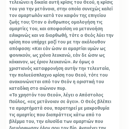
τελειώνει η δικαία αυτή κρίσις του Θεού, η κρίσις
του για την μετάνοια, στην οποία συνεχώς καλεί
τον αμαρτωλόν κατά τον καιρόν της επιγείου
ζωής του; Όταν ο άνθρωπος ομολογήση τις
αμαρτίες του, και αποφασίση να μετανοήση
ειλικρινώς και να διορθωθή, τότε ο Θεός λύει την
κρίση που υπήρχε μαζί του με την ακόλουθον
απόφαση: «Και εάν ώσιν αι αμαρτίαι υμών ως
φοινικούν, ως χιόνα λευκανώ, εάν δε ώσιν ως
κόκκινον, ως έριον λευκανώ». Αν όμως ο
χριστιανός καταφρονήση αυτήν την τελευταία,
την πολυεύσπλαχνο κρίση του Θεού, τότε του
ανακοινώνεται από τον Θεόν η οριστική του
καταδίκη στο αιώνιον πυρ.
«Το χρηστόν του Θεού», λέγει ο Απόστολος
Παύλος, «εις μετάνοιαν σε άγει». Ο Θεός βλέπει
τα αμαρτήματά σου, παρατηρεί με μακροθυμία
τις αμαρτίες που διαπράττεις κάτω από το
βλέμμα του, την αλυσίδα των αμαρτιών που
διεμόρφωσαν όλον σου τον βίο. Αναμένει την