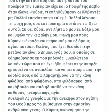
του στην κατάστασή σου αυτή. Αυτού του
πολέμου την εμπειρίαν είχε και ο Προφήτης Δαβίδ
όταν έλεγε. «Κύριε, τι επληθύνθησαν οι θλίβοντές
με; Πολλοί επανίστανται επ’ εμέ. Πολλοί λέγουσι
τη ψυχή μου, ουκ έστι σωτηρία αυτώ εν τω Θεώ
αυτού. Συ δε, Κύριε, αντιλήπτωρ μου ει, δόξα μου
και υψών την κεφαλήν μου. Φωνή μου προς
Κύριον εκέκραξα και επήκουσέ μου εξ όρους
αγίου αυτού». Εκείνος που έχει θεσπίσει την
μετάνοιαν είναι ο Δημιουργός σου, ο οποίος σε
εδημιούργησε εκ του μηδενός. Ευκολώτερα
λοιπόν τώρα που σε έχει ήδη φέρει στην ύπαρξη
ημπορεί να σε αναπλάση και να μεταμορφώση την
καρδία σου, από φιλαμαρτήμονα να την κάνη
φιλόθεο, από φιλήδονο, από φιλόσαρκο, από
κακόβουλο και από ηδυπαθή να την κάνη
καθαράν, πνευματικήν, αγία.
Αδελφοί! Ας γνωρίσωμε την ανέκφραστον αγάπη
του Θεού προς το βυθισμένο στην αμαρτίαν
ανθρώπινο γένος. Ο Κύριος οικονόμησε την