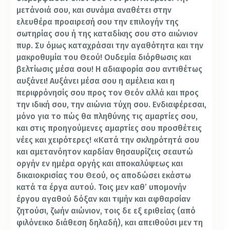
μετάνοιά σου, και συνάμα αναθέτει στην
ελευθέρα προαιρεσή σου την επιλογήν της
σωτηρίας σου ή της καταδίκης σου στο αιώνιον
πυρ. Συ όμως καταχράσαι την αγαθότητα και την
μακροθυμία του Θεού! Ουδεμία διόρθωσις και
βελτίωσις μέσα σου! Η αδιαφορία σου αντιθέτως
αυξάνει! Αυξάνει μέσα σου η αμέλεια και η
περιφρόνησίς σου προς τον Θεόν αλλά και προς
την ιδική σου, την αιώνια τύχη σου. Ενδιαφέρεσαι,
μόνο για το πώς θα πληθύνης τις αμαρτίες σου,
και στις προηγούμενες αμαρτίες σου προσθέτεις
νέες και χειρότερες! «Κατά την σκληρότητά σου
και αμετανόητον καρδίαν θησαυρίζεις σεαυτώ
οργήν εν ημέρα οργής και αποκαλύψεως και
δικαιοκρισίας του Θεού, oς αποδώσει εκάστω
κατά τα έργα αυτού. Τοις μεν καθ’ υπομονήν
έργου αγαθού δόξαν και τιμήν και αφθαρσίαν
ζητούσι, ζωήν αιώνιον, τοις δε εξ εριθείας (από
φιλόνεικο διάθεση δηλαδή), και απειθούσι μεν τη