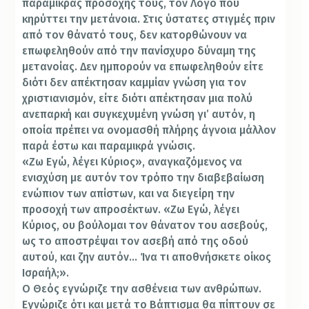
παραμικράς προσοχής τους, τον Λόγο που
κηρύττει την μετάνοια. Στις ύστατες στιγμές πριν
από τον θάνατό τους, δεν κατορθώνουν να
επωφεληθούν από την πανίσχυρο δύναμη της
μετανοίας. Δεν ημπορούν να επωφεληθούν είτε
διότι δεν απέκτησαν καμμίαν γνώση για τον
χριστιανισμόν, είτε διότι απέκτησαν μια πολύ
ανεπαρκή και συγκεχυμένη γνώση γι’ αυτόν, η
οποία πρέπει να ονομασθή πλήρης άγνοια μάλλον
παρά έστω και παραμικρά γνώσις.
«Ζω Εγώ, λέγει Κύριος», αναγκαζόμενος να
ενισχύση με αυτόν τον τρόπο την διαβεβαίωση
ενώπιον των απίστων, και να διεγείρη την
προσοχή των απροσέκτων. «Ζω Εγώ, λέγει
Κύριος, ου βούλομαι τον θάνατον του ασεβούς,
ως το αποστρέψαι τον ασεβή από της οδού
αυτού, και ζην αυτόν… Ίνα τι αποθνήσκετε οίκος
Ισραήλ;».
Ο Θεός εγνώριζε την ασθένεια των ανθρώπων.
Εγνώριζε ότι και μετά το Βάπτισμα θα πίπτουν σε