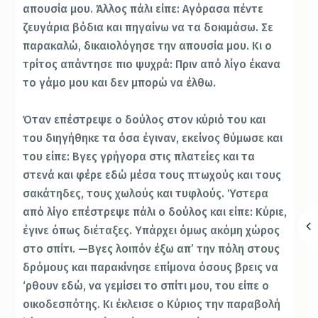
απουσία μου. Άλλος πάλι είπε: Αγόρασα πέντε
ζευγάρια βόδια και πηγαίνω να τα δοκιμάσω. Σε
παρακαλώ, δικαιολόγησε την απουσία μου. Κι ο
τρίτος απάντησε πιο ψυχρά: Πριν από λίγο έκανα
το γάμο μου και δεν μπορώ να έλθω.
Όταν επέστρεψε ο δούλος στον κύριό του και
του διηγήθηκε τα όσα έγιναν, εκείνος θύμωσε και
του είπε: Βγες γρήγορα στις πλατείες και τα
στενά και φέρε εδώ μέσα τους πτωχούς και τους
σακάτηδες, τους χωλούς και τυφλούς. Ύστερα
από λίγο επέστρεψε πάλι ο δούλος και είπε: Κύριε,
έγινε όπως διέταξες. Υπάρχει όμως ακόμη χώρος
στο σπίτι. —Βγες λοιπόν έξω απ’ την πόλη στους
δρόμους και παρακίνησε επίμονα όσους βρεις να
‘ρθουν εδώ, να γεμίσει το σπίτι μου, του είπε ο
οικοδεσπότης. Κι έκλεισε ο Κύριος την παραβολή