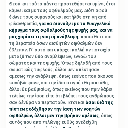
Θεού και ταύτα πάντα προστεθήσεται υμίν», έτσι
κάμνει και με τους οφθαλμούς μας. Διότι αφού
έκλινε τους ουρανούς και κατήλθε στη γη από
φιλανθρωπία,
για να διανοίξει με το Ευαγγελικό
κήρυγμα τους οφθαλμούς της ψυχής μας, και να
μας χαρίσει τη νοητή ανάβλεψη
, προσέθετε και
τη θεραπεία όσων αισθητών οφθαλμών δεν
έβλεπαν. Γι’ αυτό και υπάρχει πολλή αντιστοιχία
μεταξύ των δύο αναβλέψεων, εννοώ του
σώματος και της ψυχής. Όπως δηλαδή από τους
σωματικώς τυφλούς, άλλοι μεν απέκτησαν
αμέσως την ανάβλεψη, όπως εκείνος που άκουσε
«ανάβλεψον», και την ίδια στιγμή εθεραπεύθη,
άλλοι δε βαθμιαίως, όπως εκείνος που πριν λάβει
τελείως την ίαση είπε ότι βλέπει τους ανθρώπους
σαν δένδρα να περπατούν. Έτσι και
όσοι διά της
πίστεως εδέχθησαν την ίαση των νοητών
οφθαλμών, άλλοι μεν την βρήκαν αμέσως
, όπως
αυτός που από τελώνης ευθύς ανεδείχθη