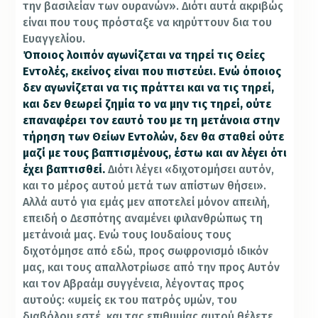
την βασιλείαν των ουρανών». Διότι αυτά ακριβώς
είναι που τους πρόσταξε να κηρύττουν δια του
Ευαγγελίου.
Όποιος λοιπόν αγωνίζεται να τηρεί τις Θείες
Εντολές, εκείνος είναι που πιστεύει. Ενώ όποιος
δεν αγωνίζεται να τις πράττει και να τις τηρεί,
και δεν θεωρεί ζημία το να μην τις τηρεί, ούτε
επαναφέρει τον εαυτό του με τη μετάνοια στην
τήρηση των Θείων Εντολών, δεν θα σταθεί ούτε
μαζί με τους βαπτισμένους, έστω και αν λέγει ότι
έχει βαπτισθεί.
Διότι λέγει «διχοτομήσει αυτόν,
και το μέρος αυτού μετά των απίστων θήσει».
Αλλά αυτό για εμάς μεν αποτελεί μόνον απειλή,
επειδή ο Δεσπότης αναμένει φιλανθρώπως τη
μετάνοιά μας. Ενώ τους Ιουδαίους τους
διχοτόμησε από εδώ, προς σωφρονισμό ιδικόν
μας, και τους απαλλοτρίωσε από την προς Αυτόν
και τον Αβραάμ συγγένεια, λέγοντας προς
αυτούς: «υμείς εκ του πατρός υμών, του
διαβόλου εστέ, και τας επιθυμίας αυτού θέλετε