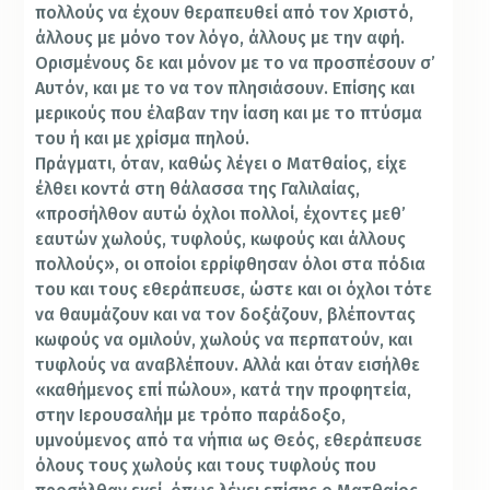
πολλούς να έχουν θεραπευθεί από τον Χριστό,
άλλους με μόνο τον λόγο, άλλους με την αφή.
Ορισμένους δε και μόνον με το να προσπέσουν σ’
Αυτόν, και με το να τον πλησιάσουν. Επίσης και
μερικούς που έλαβαν την ίαση και με το πτύσμα
του ή και με χρίσμα πηλού.
Πράγματι, όταν, καθώς λέγει ο Ματθαίος, είχε
έλθει κοντά στη θάλασσα της Γαλιλαίας,
«προσήλθον αυτώ όχλοι πολλοί, έχοντες μεθ’
εαυτών χωλούς, τυφλούς, κωφούς και άλλους
πολλούς», οι οποίοι ερρίφθησαν όλοι στα πόδια
του και τους εθεράπευσε, ώστε και οι όχλοι τότε
να θαυμάζουν και να τον δοξάζουν, βλέποντας
κωφούς να ομιλούν, χωλούς να περπατούν, και
τυφλούς να αναβλέπουν. Αλλά και όταν εισήλθε
«καθήμενος επί πώλου», κατά την προφητεία,
στην Ιερουσαλήμ με τρόπο παράδοξο,
υμνούμενος από τα νήπια ως Θεός, εθεράπευσε
όλους τους χωλούς και τους τυφλούς που