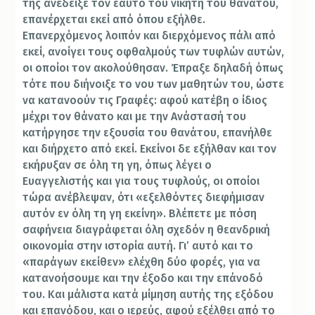
της ανέδειξε τον εαυτό του νικητή του θανάτου,
επανέρχεται εκεί από όπου εξήλθε.
Επανερχόμενος λοιπόν και διερχόμενος πάλι από
εκεί, ανοίγει τους οφθαλμούς των τυφλών αυτών,
οι οποίοι τον ακολούθησαν. Έπραξε δηλαδή όπως
τότε που διήνοιξε το νου των μαθητών του, ώστε
να κατανοούν τις Γραφές: αφού κατέβη ο ίδιος
μέχρι τον θάνατο και με την Ανάστασή του
κατήργησε την εξουσία του θανάτου, επανήλθε
και διήρχετο από εκεί. Εκείνοι δε εξήλθαν και τον
εκήρυξαν σε όλη τη γη, όπως λέγει ο
Ευαγγελιστής και για τους τυφλούς, οι οποίοι
τώρα ανέβλεψαν, ότι «εξελθόντες διεφήμισαν
αυτόν εν όλη τη γη εκείνη». Βλέπετε με πόση
σαφήνεια διαγράφεται όλη σχεδόν η θεανδρική
οικονομία στην ιστορία αυτή. Γι’ αυτό και το
«παράγων εκείθεν» ελέχθη δύο φορές, για να
κατανοήσουμε και την έξοδο και την επάνοδό
του. Και μάλιστα κατά μίμηση αυτής της εξόδου
και επανόδου, και ο ιερεύς, αφού εξέλθει από το