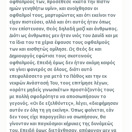
οφθαλμούς των, προσέθεσε «κατά την πίστιν
ημών γενηθήτω υμίν», και ανοίχθησαν οι
οφθαλμοί τους, μαρτυρώντας και ότι εκείνοι τον
είχαν πιστεύσει, αλλά και ότι αυτός ήταν όπως
τον επίστευσαν, Θεός δηλαδή μαζί και άνθρωπος.
Διότι ως άνθρωπος μεν ήταν υιός του Δαυίδ και με
τα ίδια του τα χέρια έψαυσε τους οφθαλμούς
των και αισθητώς ομίλησε. Ως Θεός δε και
Δημιουργός εφώτισε τους σκοτεινούς
οφθαλμούς. Επειδή όμως δεν ήταν ακόμη καιρός
να γίνει φανερός σε όλους, διότι αυτό
επεφυλάσσετο για μετά το Πάθος και την εκ
νεκρών Ανάστασή Του, τους επιτίμησε λέγων,
«οράτε μηδείς γινωσκέτω» προστάζοντάς τους
με πολλή σφοδρότητα να αποσιωπήσουν το
γεγονός. «Οι δε εξελθόντες», λέγει, «διεφήμησαν
αυτόν εν όλη τη γη εκείνη». Όπως φαίνεται, εάν
δεν τους είχε παραγγείλει να σιωπήσουν, θα
γίνονταν και παγκόσμιοι κήρυκες της δυνάμεώς
του. Επειδή όμως διετάχθησαν, απέφυγαν μεν να