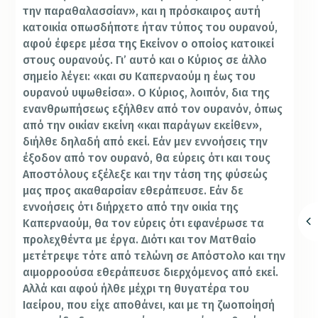
την παραθαλασσίαν», και η πρόσκαιρος αυτή
κατοικία οπωσδήποτε ήταν τύπος του ουρανού,
αφού έφερε μέσα της Εκείνον ο οποίος κατοικεί
στους ουρανούς. Γι’ αυτό και ο Κύριος σε άλλο
σημείο λέγει: «και συ Καπερναούμ η έως του
ουρανού υψωθείσα». Ο Κύριος, λοιπόν, δια της
ενανθρωπήσεως εξήλθεν από τον ουρανόν, όπως
από την οικίαν εκείνη «και παράγων εκείθεν»,
διήλθε δηλαδή από εκεί. Εάν μεν εννοήσεις την
έξοδον από τον ουρανό, θα εύρεις ότι και τους
Αποστόλους εξέλεξε και την τάση της φύσεώς
μας προς ακαθαρσίαν εθεράπευσε. Εάν δε
εννοήσεις ότι διήρχετο από την οικία της
Καπερναούμ, θα τον εύρεις ότι εφανέρωσε τα
προλεχθέντα με έργα. Διότι και τον Ματθαίο
μετέτρεψε τότε από τελώνη σε Απόστολο και την
αιμορροούσα εθεράπευσε διερχόμενος από εκεί.
Αλλά και αφού ήλθε μέχρι τη θυγατέρα του
Ιαείρου, που είχε αποθάνει, και με τη ζωοποίησή