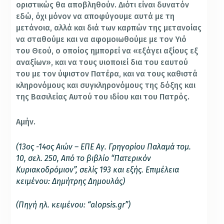
οριστικώς θα αποβληθούν. Διότι είναι δυνατόν
εδώ, όχι μόνον να αποφύγουμε αυτά με τη
μετάνοια, αλλά και διά των καρπών της μετανοίας
να σταθούμε και να αφομοιωθούμε με τον Υιό
του Θεού, ο οποίος ημπορεί να «εξάγει αξίους εξ
αναξίων», και να τους υιοποιεί δια του εαυτού
του με τον ύψιστον Πατέρα, και να τους καθιστά
κληρονόμους και συγκληρονόμους της δόξης και
της Βασιλείας Αυτού του ιδίου και του Πατρός.
Αμήν.
(13ος -14ος Αιών – ΕΠΕ Αγ. Γρηγορίου Παλαμά τομ.
10, σελ. 250, Από το βιβλίο “Πατερικόν
Κυριακοδρόμιον”, σελίς 193 και εξής. Επιμέλεια
κειμένου: Δημήτρης Δημουλάς)
(Πηγή ηλ. κειμένου: “alopsis.gr”)