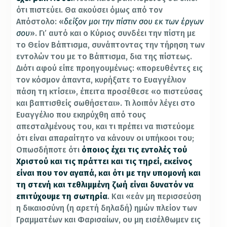
ότι πιστεύει. Θα ακούσει όμως από τον
Απόστολο: «
δείξον μοι την πίστιν σου εκ των έργων
σου
». Γι’ αυτό και ο Κύριος συνδέει την πίστη με
το Θείον Βάπτισμα, συνάπτοντας την τήρηση των
εντολών του με το Βάπτισμα, δια της πίστεως.
Διότι αφού είπε προηγουμένως: «πορευθέντες εις
τον κόσμον άπαντα, κυρήξατε το Ευαγγέλιον
πάση τη κτίσει», έπειτα προσέθεσε «ο πιστεύσας
και βαπτισθείς σωθήσεται». Τι λοιπόν λέγει στο
Ευαγγέλιο που εκηρύχθη από τους
απεσταλμένους του, και τι πρέπει να πιστεύομε
ότι είναι απαραίτητο να κάνουν οι υπήκοοι του;
Οπωσδήποτε ότι
όποιος έχει τις εντολές τού
Χριστού και τις πράττει και τις τηρεί, εκείνος
είναι που τον αγαπά, και ότι με την υπομονή και
τη στενή και τεθλιμμένη ζωή είναι δυνατόν να
επιτύχουμε τη σωτηρία
. Και «εάν μη περισσεύση
η δικαιοσύνη (η αρετή δηλαδή) ημών πλείον των
Γραμματέων και Φαρισαίων, ου μη εισέλθωμεν εις