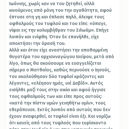
Ιωάννης, χωρίς καν να του ζητηθεί, αλλά
κινούμενος από μόνη του την αγαθότητα, αφού
έπτυσε στη γη και έπλασε πηλό, άλειψε τους
οφθαλμούς του τυφλού και του είπε: «ύπαγε,
νίψαι εις την κολυμβήθραν του Σιλωάμ». Επήγε
λοιπόν και ενίφθη. Όταν δε επανήλθε, είχε
αποκτήσει την όρασή του.
Αλλά και όταν είχε αναστήσει την αποθαμμένη
θυγατέρα του αρχισυναγώγου Ιαείρου, μετά από
λίγο, όπως θα ακούσουμε να ευαγγελίζεται
σήμερα ο Ματθαίος, καθώς περνούσε ο Ιησούς,
τον ακολούθησαν δύο τυφλοί κράζοντες και
λέγοντες, «ελέησον ημάς, υιέ Δαβίδ». Αυτός
εισήλθε μαζί τους στην οικία και αφού ήγγισε
τους οφθαλμούς των και είπε προς αυτούς:
«κατά την πίστιν υμών γενηθήτω υμίν», τους
εθεράπευσε. Εκτός λοιπόν από αυτούς που δεν
έχουν αναφερθεί, οι τυφλοί είναι έξι. Και νομίζω
ότι κανείς από τους τυφλούς που ευρίσκοντο