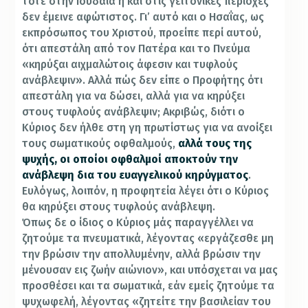
τότε στην Ιουδαία ή και στις γειτονικές περιοχές
δεν έμεινε αφώτιστος. Γι’ αυτό και ο Ησαΐας, ως
εκπρόσωπος του Χριστού, προείπε περί αυτού,
ότι απεστάλη από τον Πατέρα και το Πνεύμα
«κηρύξαι αιχμαλώτοις άφεσιν και τυφλούς
ανάβλεψιν». Αλλά πώς δεν είπε ο Προφήτης ότι
απεστάλη για να δώσει, αλλά για να κηρύξει
στους τυφλούς ανάβλεψιν; Ακριβώς, διότι ο
Κύριος δεν ήλθε στη γη πρωτίστως για να ανοίξει
τους σωματικούς οφθαλμούς,
αλλά τους της
ψυχής, οι οποίοι οφθαλμοί αποκτούν την
ανάβλεψη δια του ευαγγελικού κηρύγματος
.
Ευλόγως, λοιπόν, η προφητεία λέγει ότι ο Κύριος
θα κηρύξει στους τυφλούς ανάβλεψη.
Όπως δε ο ίδιος ο Κύριος μάς παραγγέλλει να
ζητούμε τα πνευματικά, λέγοντας «εργάζεσθε μη
την βρώσιν την απολλυμένην, αλλά βρώσιν την
μένουσαν εις ζωήν αιώνιον», και υπόσχεται να μας
προσθέσει και τα σωματικά, εάν εμείς ζητούμε τα
ψυχωφελή, λέγοντας «ζητείτε την βασιλείαν του