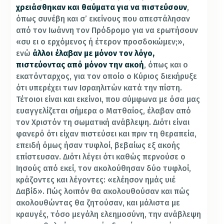
χρειάσθηκαν και θαύματα για να πιστεύσουν
,
όπως συνέβη και σ’ εκείνους που απεστάλησαν
από τον Ιωάννη τον Πρόδρομο για να ερωτήσουν
«συ ει ο ερχόμενος ή έτερον προσδοκώμεν;»,
ενώ
άλλοι έλαβαν με μόνον τον λόγο,
πιστεύοντας από μόνον την ακοή
, όπως και ο
εκατόνταρχος, για τον οποίο ο Κύριος διεκήρυξε
ότι υπερέχει των Ισραηλιτών κατά την πίστη.
Τέτοιοι είναι και εκείνοι, που σύμφωνα με όσα μας
ευαγγελίζεται σήμερα ο Ματθαίος, έλαβαν από
τον Χριστόν τη σωματική ανάβλεψη. Διότι είναι
φανερό ότι είχαν πιστεύσει και πριν τη θεραπεία,
επειδή όμως ήσαν τυφλοί, βεβαίως εξ ακοής
επίστευσαν. Διότι λέγει ότι καθώς περνούσε ο
Ιησούς από εκεί, τον ακολούθησαν δύο τυφλοί,
κράζοντες και λέγοντες: «ελέησον ημάς υιέ
Δαβίδ». Πώς λοιπόν θα ακολουθούσαν και πώς
ακολουθώντας θα ζητούσαν, και μάλιστα με
κραυγές, τόσο μεγάλη ελεημοσύνη, την ανάβλεψη