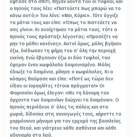
έφτασε στο σπίτι, πήγαν κοντά του οι τυφλοί, και
ο Ιησούς τους λέει: «Πιστεύετε πως μπορώ να το
κάνω αυτό;» Του λένε: «Ναι, Κύριε». Τότε άγγιξε
τα μάτια τους και είπε: «Όπως το πιστεύετε να
σας γίνει». Κι ανοίχτηκαν τα μάτια τους. τότε ο
Ιησούς τους πρόσταξε λέγοντας: «Προσέξτε να
μην το μάθει κανένας». Αυτοί όμως, μόλις βγήκαν
έξω, διέδωσαν τη φήμη του σ’ όλη την περιοχή
εκείνη. Ενώ έβγαιναν έξω οι δύο τυφλοί, του
έφεραν έναν κωφάλαλο δαιμονισμένο. Μόλις
έδιωξε το δαιμόνιο, μίλησε ο κωφάλαλος. Κι ο
κόσμος θαύμασε και είπε: «Ποτέ ως τώρα δεν
είδαν οι Ισραηλίτες τέτοια πράγματα!» Οι
Φαρισαίοι όμως έλεγαν: «Με τη δύναμη του
άρχοντα των δαιμονίων διώχνει τα δαιμόνια». Ο
Ιησούς περιόδευε σ’ όλες τις πόλεις και στα
χωριά, δίδασκε στις συναγωγές τους, κήρυττε το
χαρμόσυνο μήνυμα για τον ερχομό της βασιλείας
του Θεού, και γιάτρευε κάθε ασθένεια και κάθε
αδυναμία στο λαό.