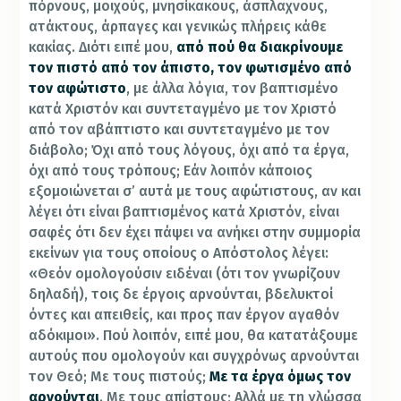
πόρνους, μοιχούς, μνησίκακους, άσπλαχνους,
ατάκτους, άρπαγες και γενικώς πλήρεις κάθε
κακίας. Διότι ειπέ μου,
από πού θα διακρίνουμε
τον πιστό από τον άπιστο, τον φωτισμένο από
τον αφώτιστο
, με άλλα λόγια, τον βαπτισμένο
κατά Χριστόν και συντεταγμένο με τον Χριστό
από τον αβάπτιστο και συντεταγμένο με τον
διάβολο; Όχι από τους λόγους, όχι από τα έργα,
όχι από τους τρόπους; Εάν λοιπόν κάποιος
εξομοιώνεται σ’ αυτά με τους αφώτιστους, αν και
λέγει ότι είναι βαπτισμένος κατά Χριστόν, είναι
σαφές ότι δεν έχει πάψει να ανήκει στην συμμορία
εκείνων για τους οποίους ο Απόστολος λέγει:
«Θεόν ομολογούσιν ειδέναι (ότι τον γνωρίζουν
δηλαδή), τοις δε έργοις αρνούνται, βδελυκτοί
όντες και απειθείς, και προς παν έργον αγαθόν
αδόκιμοι». Πού λοιπόν, ειπέ μου, θα κατατάξουμε
αυτούς που ομολογούν και συγχρόνως αρνούνται
τον Θεό; Με τους πιστούς;
Με τα έργα όμως τον
αρνούνται
. Με τους απίστους; Αλλά με τη γλώσσα