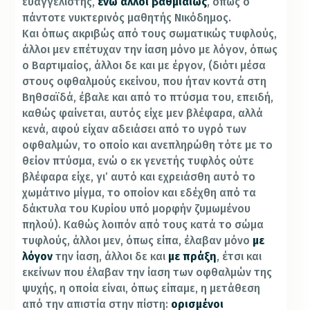
ευαγγελιστής,
ενώ άλλοι βαθμιαίως
, όπως ο
πάντοτε νυκτερινός μαθητής Νικόδημος.
Και όπως ακριβώς από τους σωματικώς τυφλούς,
άλλοι μεν επέτυχαν την ίαση μόνο με λόγον, όπως
ο Βαρτιμαίος, άλλοι δε και με έργον, (διότι μέσα
στους οφθαλμούς εκείνου, που ήταν κοντά στη
Βηθσαϊδά, έβαλε και από το πτύσμα του, επειδή,
καθώς φαίνεται, αυτός είχε μεν βλέφαρα, αλλά
κενά, αφού είχαν αδειάσει από το υγρό των
οφθαλμών, το οποίο και ανεπληρώθη τότε με το
θείον πτύσμα, ενώ ο εκ γενετής τυφλός ούτε
βλέφαρα είχε, γι’ αυτό και εχρειάσθη αυτό το
χωμάτινο μίγμα, το οποίον και εδέχθη από τα
δάκτυλα του Κυρίου υπό μορφήν ζυμωμένου
πηλού). Καθώς λοιπόν από τους κατά το σώμα
τυφλούς, άλλοι μεν, όπως είπα, έλαβαν μόνο
με
λόγον
την ίαση, άλλοι δε και
με πράξη
, έτσι και
εκείνων που έλαβαν την ίαση των οφθαλμών της
ψυχής, η οποία είναι, όπως είπαμε, η μετάθεση
από την απιστία στην πίστη:
ορισμένοι