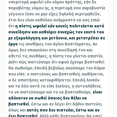
«περιτομή ωφελεί εάν νόμον πράττης, εάν δε
παραβάτης νόμου ης, η περιτομή σου ακροβυστία
γέγονεν (σαν να μην είχες δηλαδή περιτμηθεί)»,
έτσι δεν είναι καθόλου ανάρμοστο να σας ειπώ
ότι
η πίστις ωφελεί εάν κανείς πολιτεύεται κατά
συνείδησιν και καθαίρει συνεχώς τον εαυτό του
με εξομολόγηση και μετάνοια, και μετατρέπει σε
έργο
τις συνθήκες του Αγίου Βαπτίσματος. Αν
όμως δεν υπακούσει στη συνείδησή του και
αθετεί τις συνθήκες, η πίστη του γίνεται απιστία.
Διότι πώς πιστεύσαμε ότι αφού έχουμε βαπτισθεί
θα σωθούμε; Επειδή βεβαίως ακούσαμε τον Κύριο
που είπε: ο πιστεύσας και βαπτισθείς σωθήσεται,
ο δε απιστήσας κατακριθήσεται. Επειδή λοιπόν
και τα δύο αυτά τα είπε Εκείνος, η αυτοαλήθεια,
το να πιστεύσουμε και το να βαπτισθούμε,
είναι
αδύνατον να σωθεί όποιος δεν θέλει να
βαπτισθεί
, έστω και αν λέγει ότι δήθεν πιστεύει,
όπως και
αυτός που δεν πιστεύει, έστω και αν
έχει βαπτισθεί
. Αλλά κάθε βαπτισμένος θα ειπεί