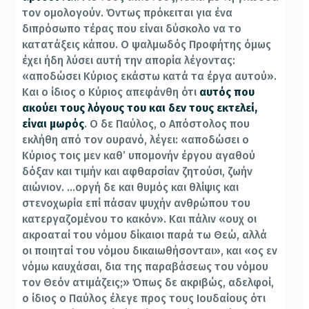
τον ομολογούν. Όντως πρόκειται για ένα
διπρόσωπο τέρας που είναι δύσκολο να το
κατατάξεις κάπου. Ο ψαλμωδός Προφήτης όμως
έχει ήδη λύσει αυτή την απορία λέγοντας:
«αποδώσει Κύριος εκάστω κατά τα έργα αυτού».
Και ο ίδιος ο Κύριος απεφάνθη ότι
αυτός που
ακούει τους λόγους του και δεν τους εκτελεί,
είναι μωρός
. Ο δε Παύλος, ο Απόστολος που
εκλήθη από τον ουρανό, λέγει: «αποδώσει ο
Κύριος τοις μεν καθ’ υπομονήν έργου αγαθού
δόξαν και τιμήν και αφθαρσίαν ζητούσι, ζωήν
αιώνιον. …οργή δε και θυμός και θλίψις και
στενοχωρία επί πάσαν ψυχήν ανθρώπου του
κατεργαζομένου το κακόν». Και πάλιν «ουχ οι
ακροαταί του νόμου δίκαιοι παρά τω Θεώ, αλλά
οι ποιηταί του νόμου δικαιωθήσονται», και «ος εν
νόμω καυχάσαι, δια της παραβάσεως του νόμου
τον Θεόν ατιμάζεις;» Όπως δε ακριβώς, αδελφοί,
ο ίδιος ο Παύλος έλεγε προς τους Ιουδαίους ότι