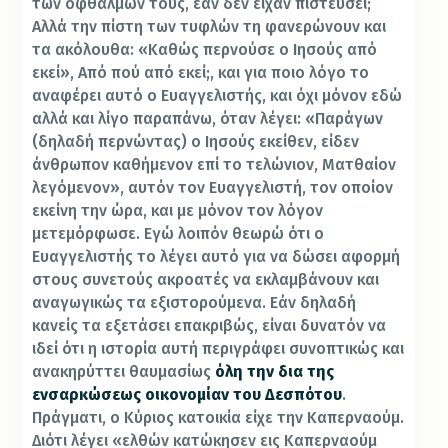
των οφθαλμών τους, εάν δεν είχαν πιστεύσει;
Αλλά την πίστη των τυφλών τη φανερώνουν και
τα ακόλουθα: «Καθώς περνούσε ο Ιησούς από
εκεί», Από πού από εκεί;, και για ποιο λόγο το
αναφέρει αυτό ο Ευαγγελιστής, και όχι μόνον εδώ
αλλά και λίγο παραπάνω, όταν λέγει: «Παράγων
(δηλαδή περνώντας) ο Ιησούς εκείθεν, είδεν
άνθρωπον καθήμενον επί το τελώνιον, Ματθαίον
λεγόμενον», αυτόν τον Ευαγγελιστή, τον οποίον
εκείνη την ώρα, και με μόνον τον λόγον
μετεμόρφωσε. Εγώ λοιπόν θεωρώ ότι ο
Ευαγγελιστής το λέγει αυτό για να δώσει αφορμή
στους συνετούς ακροατές να εκλαμβάνουν και
αναγωγικώς τα εξιστορούμενα. Εάν δηλαδή
κανείς τα εξετάσει επακριβώς, είναι δυνατόν να
ιδεί ότι η ιστορία αυτή περιγράφει συνοπτικώς και
ανακηρύττει θαυμασίως
όλη την δια της
ενσαρκώσεως οικονομίαν του Δεσπότου
.
Πράγματι, ο Κύριος κατοικία είχε την Καπερναούμ.
Διότι λέγει «ελθών κατώκησεν εις Καπερναούμ