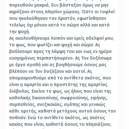
πορευθούν μακριά, δεν βάσταξαν όμως να μην
κηρύξουν στους πλησίον χώρους. Ώστε οι τυφλοί
που ηκολούθησαν τον Χριστόν, εφωτίσθησαν
τελείως όχι μόνον κατά το σώμα αλλά και κατά
την ψυχή.
Ας ακολουθήσουμε λοιπόν και εμείς αδελφοί μου,
το φως, που φωτίζει και ψυχή και σώμα. Ας
βαδίσουμε προς τη λάμψη του και «ως εν ημέρα
ευσχημόνως περιπατήσωμεν». Ας Τον δοξάσωμε
με έργα αγαθά και ας βοηθήσουμε όσους μας
βλέπουν να Τον δοξάζουν και αυτοί. Ας
απομακρυνθούμε από το αντίθετο σκότος, που
είναι η αμαρτία και ο προστάτης της αμαρτίας
διάβολος. Εκείνο το φως, ως ήλιος που είναι της
καθολικής δικαιοσύνης, σωφροσύνης, ειρήνης,
συμπαθείας, ανεξικακίας, αγάπης και γενικώς
κάθε αρετής, καθιστά μετόχους αυτού όσους τον
ποθούν. Ενώ το αντίθετο σκότος, ως σκότος
κακίας που είναι, καθιστά όσους το πλησιάζουν,