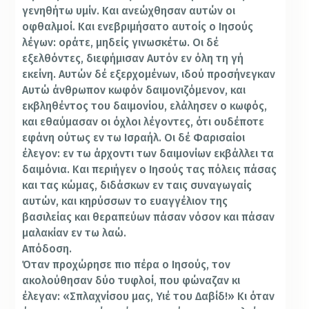
γενηθήτω υμίν. Και ανεώχθησαν αυτών οι
οφθαλμοί. Και ενεβριμήσατο αυτοίς ο Ιησούς
λέγων: οράτε, μηδείς γινωσκέτω. Οι δέ
εξελθόντες, διεφήμισαν Αυτόν εν όλη τη γή
εκείνη. Αυτών δέ εξερχομένων, ιδού προσήνεγκαν
Αυτώ άνθρωπον κωφόν δαιμονιζόμενον, και
εκβληθέντος του δαιμονίου, ελάλησεν ο κωφός,
και εθαύμασαν οι όχλοι λέγοντες, ότι ουδέποτε
εφάνη ούτως εν τω Ισραήλ. Οι δέ Φαρισαίοι
έλεγον: εν τω άρχοντι των δαιμονίων εκβάλλει τα
δαιμόνια. Και περιήγεν ο Ιησούς τας πόλεις πάσας
και τας κώμας, διδάσκων εν ταις συναγωγαίς
αυτών, και κηρύσσων το ευαγγέλιον της
βασιλείας και θεραπεύων πάσαν νόσον και πάσαν
μαλακίαν εν τω λαώ.
Απόδοση.
Όταν προχώρησε πιο πέρα ο Ιησούς, τον
ακολούθησαν δύο τυφλοί, που φώναζαν κι
έλεγαν: «Σπλαχνίσου μας, Υιέ του Δαβίδ!» Κι όταν