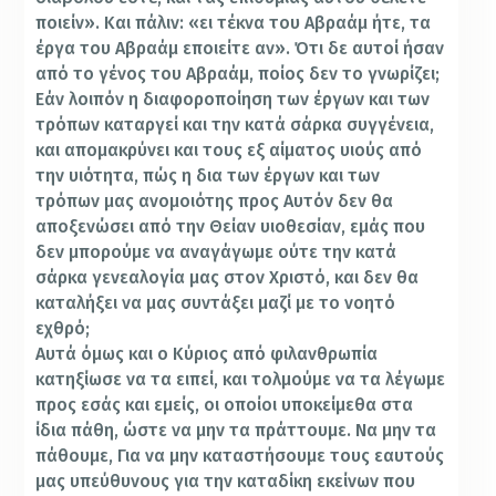
ποιείν». Και πάλιν: «ει τέκνα του Αβραάμ ήτε, τα
έργα του Αβραάμ εποιείτε αν». Ότι δε αυτοί ήσαν
από το γένος του Αβραάμ, ποίος δεν το γνωρίζει;
Εάν λοιπόν η διαφοροποίηση των έργων και των
τρόπων καταργεί και την κατά σάρκα συγγένεια,
και απομακρύνει και τους εξ αίματος υιούς από
την υιότητα, πώς η δια των έργων και των
τρόπων μας ανομοιότης προς Αυτόν δεν θα
αποξενώσει από την Θείαν υιοθεσίαν, εμάς που
δεν μπορούμε να αναγάγωμε ούτε την κατά
σάρκα γενεαλογία μας στον Χριστό, και δεν θα
καταλήξει να μας συντάξει μαζί με το νοητό
εχθρό;
Αυτά όμως και ο Κύριος από φιλανθρωπία
κατηξίωσε να τα ειπεί, και τολμούμε να τα λέγωμε
προς εσάς και εμείς, οι οποίοι υποκείμεθα στα
ίδια πάθη, ώστε να μην τα πράττουμε. Να μην τα
πάθουμε, Για να μην καταστήσουμε τους εαυτούς
μας υπεύθυνους για την καταδίκη εκείνων που