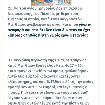
Ομιλία του Αγίου Γρηγορίου Αρχιεπισκόπου
Θεσσαλονίκης του Παλαμά, με θέμα τους
τυφλούς οι οποίοι, κατά τον Ευαγγελιστήν
Ματθαίον, ανέβλεψαν σε οικία. Και όπου
γίνεται
αναφορά και στο ότι δεν είναι δυνατόν να έχει
κάποιος αληθώς πίστη χωρίς έργα μετανοίας
.
Η Ευαγγελική περικοπή της Θείας Λειτουργίας.
Κατά Ματθαίον Ευαγγέλιον Κεφ. Θ. 27 – 35.
Και παράγοντι εκείθεν τω Ιησού, ηκολούθησαν
Αυτώ δύο τυφλοί, κράζοντες και λέγοντες:
ελέησον ημάς, υιέ Δαυϊδ. Ελθόντι δέ εις την οικίαν,
προσήλθον Αυτώ οι τυφλοί, και λέγει αυτοίς ο
Ιησούς. Πιστεύετε ότι δύναμαι τούτο ποιήσαι?
Λέγουσιν Αυτώ: ναί, Κύριε. Τότε ήψατο των
οφθαλμών αυτών λέγων: κατά την πίστιν υμών