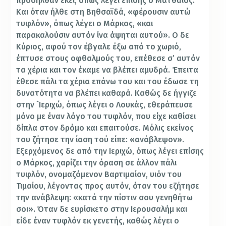
προσήλθαν εκεί, όπως λέγει επίσης ο Ματθαίος.
Και όταν ήλθε στη Βηθσαϊδά, «φέρουσιν αυτώ
τυφλόν», όπως λέγει ο Μάρκος, «και
παρακαλούσιν αυτόν ίνα άψηται αυτού». Ο δε
Κύριος, αφού τον έβγαλε έξω από το χωριό,
έπτυσε στους οφθαλμούς του, επέθεσε σ’ αυτόν
τα χέρια και τον έκαμε να βλέπει αμυδρά. Έπειτα
έθεσε πάλι τα χέρια επάνω του και του έδωσε τη
δυνατότητα να βλέπει καθαρά. Καθώς δε ήγγιζε
στην `Ιεριχώ, όπως λέγει ο Λουκάς, εθεράπευσε
μόνο με έναν λόγο του τυφλόν, που είχε καθίσει
δίπλα στον δρόμο και επαιτούσε. Μόλις εκείνος
του ζήτησε την ίαση τού είπε: «ανάβλεψον».
Εξερχόμενος δε από την Ιεριχώ, όπως λέγει επίσης
ο Μάρκος, χαρίζει την όραση σε άλλον πάλι
τυφλόν, ονομαζόμενον Βαρτιμαίον, υιόν του
Τιμαίου, λέγοντας προς αυτόν, όταν του εζήτησε
την ανάβλεψη: «κατά την πίστιν σου γενηθήτω
σοι». Όταν δε ευρίσκετο στην Ιερουσαλήμ και
είδε έναν τυφλόν εκ γενετής, καθώς λέγει ο