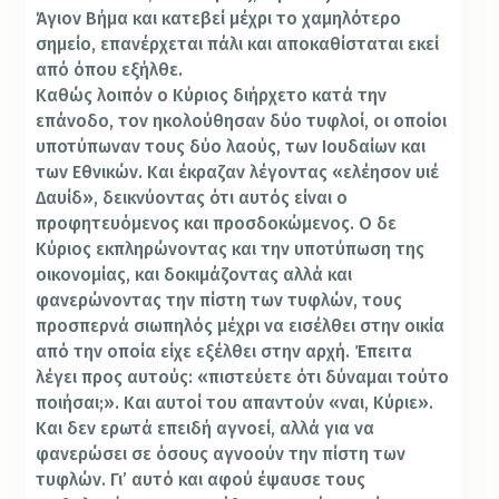
Άγιον Βήμα και κατεβεί μέχρι το χαμηλότερο
σημείο, επανέρχεται πάλι και αποκαθίσταται εκεί
από όπου εξήλθε.
Καθώς λοιπόν ο Κύριος διήρχετο κατά την
επάνοδο, τον ηκολούθησαν δύο τυφλοί, οι οποίοι
υποτύπωναν τους δύο λαούς, των Ιουδαίων και
των Εθνικών. Και έκραζαν λέγοντας «ελέησον υιέ
Δαυίδ», δεικνύοντας ότι αυτός είναι ο
προφητευόμενος και προσδοκώμενος. Ο δε
Κύριος εκπληρώνοντας και την υποτύπωση της
οικονομίας, και δοκιμάζοντας αλλά και
φανερώνοντας την πίστη των τυφλών, τους
προσπερνά σιωπηλός μέχρι να εισέλθει στην οικία
από την οποία είχε εξέλθει στην αρχή. Έπειτα
λέγει προς αυτούς: «πιστεύετε ότι δύναμαι τούτο
ποιήσαι;». Και αυτοί του απαντούν «ναι, Κύριε».
Και δεν ερωτά επειδή αγνοεί, αλλά για να
φανερώσει σε όσους αγνοούν την πίστη των
τυφλών. Γι’ αυτό και αφού έψαυσε τους