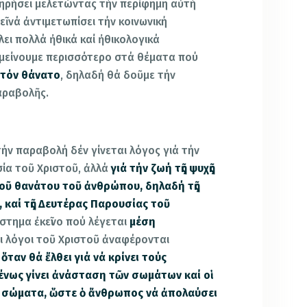
τηρήσει μελετώντας τήν περίφημη αὐτή
 νά ἀντιμετωπίσει τήν κοινωνική
ει πολλά ἠθικά καί ἠθικολογικά
μείνουμε περισσότερο στά θέματα πού
 τόν θάνατο
, δηλαδή θά δοῦμε τήν
αραβολῆς.
τήν παραβολή δέν γίνεται λόγος γιά τήν
ία τοῦ Χριστοῦ, ἀλλά
γιά τήν ζωή τῆς ψυχῆς
οῦ θανάτου τοῦ ἀνθρώπου, δηλαδή τῆς
, καί τῆς Δευτέρας Παρουσίας τοῦ
ιάστημα ἐκεῖνο πού λέγεται
μέση
οι λόγοι τοῦ Χριστοῦ ἀναφέρονται
ταν θά ἔλθει γιά νά κρίνει τούς
νως γίνει ἀνάσταση τῶν σωμάτων καί οἱ
ά σώματα, ὥστε ὁ ἄνθρωπος νά ἀπολαύσει