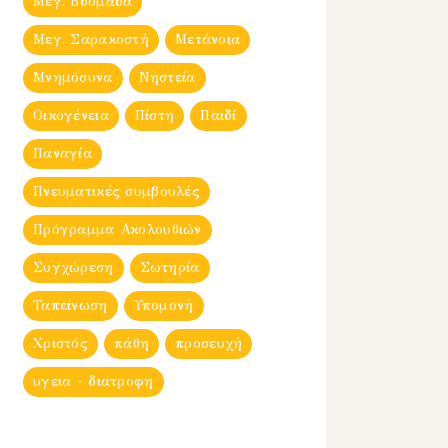
Μεγ. Βδομἀδα
Μεγ. Σαρακοστή
Μετάνοια
Μνημόσυνα
Νηστεία
Οικογένεια
Πίστη
Παιδί
Παναγία
Πνευματικές συμβουλές
Πρόγραμμα Ακολουθιών
Συγχώρεση
Σωτηρία
Ταπείνωση
Υπομονή
Χριστός
πάθη
προσευχή
υγεια - διατροφη