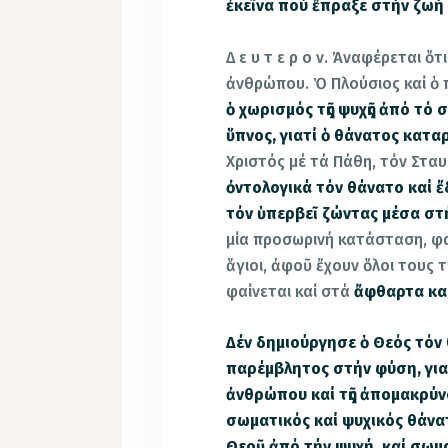
ἐκεῖνα πού ἔπραξε στήν ζωή
Δ ε υ τ ε ρ ο ν. Ἀναφέρεται ὅ
ἀνθρώπου. Ὁ Πλούσιος καί ὁ
ὁ χωρισμός τῆς ψυχῆς ἀπό τό
ὕπνος, γιατί ὁ θάνατος κατ
Χριστός μέ τά Πάθη, τόν Στα
ὀντολογικά τόν θάνατο καί 
τόν ὑπερβεῖ ζώντας μέσα στ
μία προσωρινή κατάσταση, φα
ἅγιοι, ἀφοῦ ἔχουν ὅλοι τους 
φαίνεται καί στά
ἄφθαρτα κα
Δέν δημιούργησε ὁ Θεός τόν 
παρέμβλητος στήν φύση, γιατ
ἀνθρώπου καί τῆς ἀπομακρύν
σωματικός καί ψυχικός θάνατ
Θεοῦ ἀπό τήν ψυχή, καί σωματ