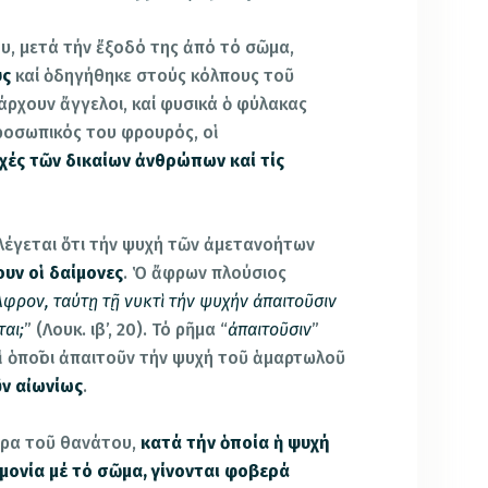
ρου, μετά τήν ἔξοδό της ἀπό τό σῶμα,
υς
καί ὁδηγήθηκε στούς κόλπους τοῦ
άρχουν ἄγγελοι, καί φυσικά ὁ φύλακας
ροσωπικός του φρουρός, οἱ
χές τῶν δικαίων ἀνθρώπων καί τίς
λέγεται ὅτι τήν ψυχή τῶν ἀμετανοήτων
υν οἱ δαίμονες
. Ὁ ἄφρων πλούσιος
φρον, ταύτῃ τῇ νυκτὶ τήν ψυχήν ἀπαιτοῦσιν
ται;
” (Λουκ. ιβ’, 20). Τό ρῆμα “
ἀπαιτοῦσιν
”
ἱ ὁποῖοι ἀπαιτοῦν τήν ψυχή τοῦ ἁμαρτωλοῦ
ῦν αἰωνίως
.
ὥρα τοῦ θανάτου,
κατά τήν ὁποία ἡ ψυχή
μονία μέ τό σῶμα, γίνονται φοβερά