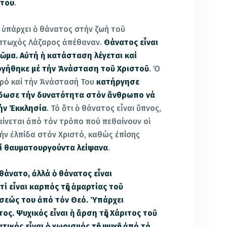
 του
.
τι ὑπάρχει ὁ θάνατος στήν ζωή τοῦ
 πτωχός Λάζαρος ἀπέθαναν.
Θάνατος εἶναι
 σῶμα. Αὐτή ἡ κατάσταση λέγεται καί
αργήθηκε μέ τήν Ἀνάσταση τοῦ Χριστοῦ
. Ὁ
υρό καί τήν Ἀνάστασή Του
κατήργησε
ἔδωσε τήν δυνατότητα στόν ἄνθρωπο νά
ήν Ἐκκλησία
. Τό ὅτι ὁ θάνατος εἶναι ὕπνος,
ίνεται ἀπό τόν τρόπο πού πεθαίνουν οἱ
τήν ἐλπίδα στόν Χριστό, καθώς ἐπίσης
ί θαυματουργούντα λείψανα
.
θάνατο, ἀλλά ὁ θάνατος εἶναι
ί εἶναι καρπός τῆς ἁμαρτίας τοῦ
σεώς του ἀπό τόν Θεό. Ὑπάρχει
ος. Ψυχικός εἶναι ἡ ἄρση τῆς Χάριτος τοῦ
ικός εἶναι ὁ χωρισμός τῆς ψυχῆς ἀπό τό