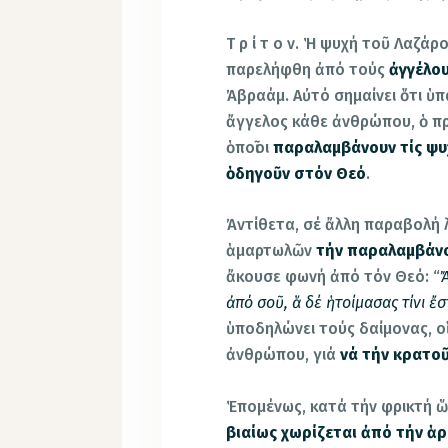
Τ ρ ί τ ο ν. Ἡ ψυχή τοῦ Λαζά
παρελήφθη ἀπό τούς
ἀγγέλο
Ἀβραάμ. Αὐτό σημαίνει ὅτι ὑπ
ἄγγελος κάθε ἀνθρώπου, ὁ π
ὁποῖοι
παραλαμβάνουν τίς ψυ
ὁδηγοῦν στόν Θεό
.
Ἀντίθετα, σέ ἄλλη παραβολή 
ἁμαρτωλῶν
τήν παραλαμβάνο
ἄκουσε φωνή ἀπό τόν Θεό: “
Ἄ
ἀπό σοῦ, ἅ δέ ἡτοίμασας τίνι ἔσ
ὑποδηλώνει τούς δαίμονας, ο
ἀνθρώπου, γιά
νά τήν κρατο
Ἑπομένως, κατά τήν φρικτή 
βιαίως χωρίζεται ἀπό τήν ἁρ