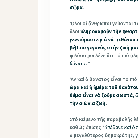
σῶμα.
Ὅλοι οἱ ἄνθρωποι γεύονται 
ὅλοι
κληρονομοῦν τήν φθαρτ
γεννιόμαστε γιά νά πεθάνουμ
βέβαιο γεγονός στήν ζωή μα
φιλόσοφοι λένε ὅτι τό πιό ἀλη
θάνατον
“.
Ἄν καί ὁ θάνατος εἶναι τό πι
ὥρα καί ἡ ἡμέρα τοῦ θανάτου.
θέμα εἶναι νά ζοῦμε σωστά, 
τήν αἰώνια ζωή
.
Στό κείμενο τῆς παραβολῆς λέ
καθώς ἐπίσης “
ἀπέθανε καί ὁ 
ὁ μεγαλύτερος δημοκράτης, γ