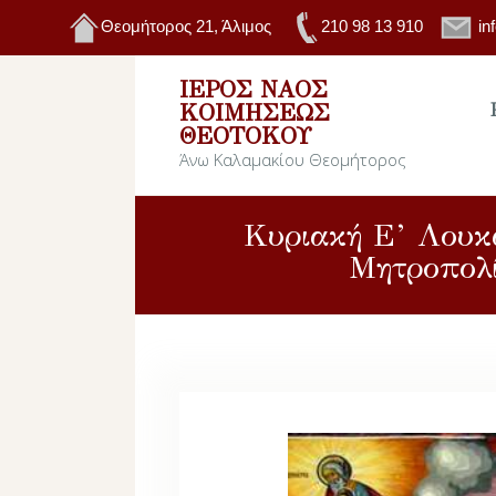
Θεομήτορος 21, Άλιμος
210 98 13 910
in
ΙΕΡΌΣ ΝΑΌΣ
ΚΟΙΜΉΣΕΩΣ
ΘΕΟΤΌΚΟΥ
Άνω Καλαμακίου Θεομήτορος
Κυριακή Ε’ Λουκ
Μητροπολί