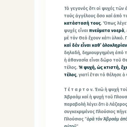
Τό γεγονός ὅτι οἱ ψυχές τῶ
τούς ἀγγέλους ὅσο καί ἀπό τ
κατάστασή τους
. Ὅπως λέγε
ψυχές εἶναι
πνεύματα νοερά
,
μέ τόν Θεό ἔχουν κάτι ὑλικό. 
καί δέν εἶναι καθ’ ὁλοκληρία
δηλαδή, δημιουργημένη ἀπό 
ἡ ἀθανασία εἶναι δῶρο τοῦ Θε
τέλος.
Ἡ ψυχή, ὡς κτιστή, ἔχε
τέλος
, γιατί ἔτσι τό θέλησε ὁ
Τ έ τ α ρ τ ο ν. Ἐνῶ ἡ ψυχή 
Ἀβραάμ καί ἡ ψυχή τοῦ Πλουσ
παραβολή λέγει ὅτι ὁ Λάζαρο
συγκεκριμένος Πλούσιος πῆγε 
Πλούσιος “
ὁρᾶ τόν Ἀβραάμ ἀπό
αὐτοῦ
“.