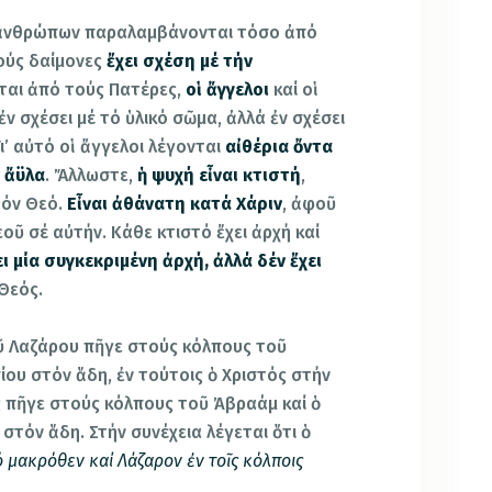
ν ἀνθρώπων παραλαμβάνονται τόσο ἀπό
ούς δαίμονες
ἔχει σχέση μέ τήν
ται ἀπό τούς Πατέρες,
οἱ ἄγγελοι
καί οἱ
 ἐν σχέσει μέ τό ὑλικό σῶμα, ἀλλά ἐν σχέσει
Γι’ αὐτό οἱ ἄγγελοι λέγονται
αἰθέρια ὄντα
ν ἄϋλα
. Ἄλλωστε,
ἡ ψυχή εἶναι κτιστή
,
τόν Θεό.
Εἶναι ἀθάνατη κατά Χάριν
, ἀφοῦ
οῦ σέ αὐτήν. Κάθε κτιστό ἔχει ἀρχή καί
ι μία συγκεκριμένη ἀρχή, ἀλλά δέν ἔχει
 Θεός.
τοῦ Λαζάρου πῆγε στούς κόλπους τοῦ
ίου στόν ἅδη, ἐν τούτοις ὁ Χριστός στήν
ς πῆγε στούς κόλπους τοῦ Ἀβραάμ καί ὁ
στόν ἅδη. Στήν συνέχεια λέγεται ὅτι ὁ
 μακρόθεν καί Λάζαρον ἐν τοῖς κόλποις