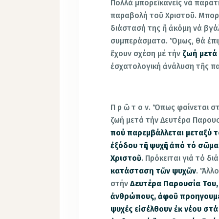
Πολλά μπορεῖ κανείς νά παρα
παραβολή τοῦ Χριστοῦ. Μπορεῖ
διάστασή της ἤ ἀκόμη νά βγάλ
συμπεράσματα. Ὅμως, θά ἐπι
ἔχουν σχέση μέ τήν
ζωή μετά
ἐσχατολογική ἀνάλυση τῆς π
Π ρ ῶ τ ο ν. Ὅπως φαίνεται σ
ζωή μετά τήν Δευτέρα Παρουσ
πού παρεμβάλλεται μεταξύ τ
ἐξόδου τῆς ψυχῆς ἀπό τό σῶμα
Χριστοῦ
. Πρόκειται γιά τό δ
κατάσταση τῶν ψυχῶν
. Ἄλλ
στήν
Δευτέρα Παρουσία Του, ὅ
ἀνθρώπους, ἀφοῦ προηγουμέ
ψυχές εἰσέλθουν ἐκ νέου στ