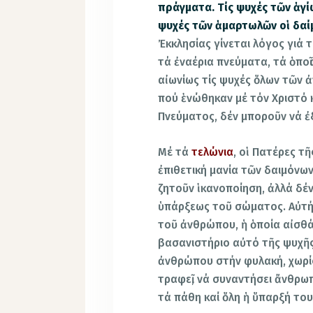
πράγματα. Τίς ψυχές τῶν ἁγίω
ψυχές τῶν ἁμαρτωλῶν οἱ δαί
Ἐκκλησίας γίνεται λόγος γιά
τά ἐναέρια πνεύματα, τά ὁποῖ
αἰωνίως τίς ψυχές ὅλων τῶν 
πού ἑνώθηκαν μέ τόν Χριστό 
Πνεύματος, δέν μποροῦν νά ἐ
Μέ τά
τελώνια
, οἱ Πατέρες τ
ἐπιθετική μανία τῶν δαιμόνω
ζητοῦν ἱκανοποίηση, ἀλλά δέ
ὑπάρξεως τοῦ σώματος. Αὐτή
τοῦ ἀνθρώπου, ἡ ὁποία αἰσθά
βασανιστήριο αὐτό τῆς ψυχῆς
ἀνθρώπου στήν φυλακή, χωρίς 
τραφεῖ, νά συναντήσει ἄνθρωπ
τά πάθη καί ὅλη ἡ ὕπαρξή του