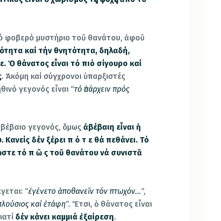
τό φοβερό μυστήριο τοῦ θανάτου, ἀφοῦ
ότητα καί τήν θνητότητα, δηλαδή,
ε. Ὁ θάνατος εἶναι τό πιό σίγουρο καί
ς
. Ἀκόμη καί σύγχρονοι ὑπαρξιστές
θινό γεγονός εἶναι “
τό ὑπάρχειν πρός
ό βέβαιο γεγονός, ὅμως
ἀβέβαιη εἶναι ἡ
 Κανείς δέν ξέρει π ό τ ε θά πεθάνει. Τό
ὥστε τό π ῶ ς τοῦ θανάτου νά συνιστᾶ
γεται: “
ἐγένετο ἀποθανεῖν τόν πτωχόν…
“,
πλούσιος καί ἐτάφη
“. Ἔτσι, ὁ θάνατος εἶναι
ιατί
δέν κάνει καμμιά ἐξαίρεση
.