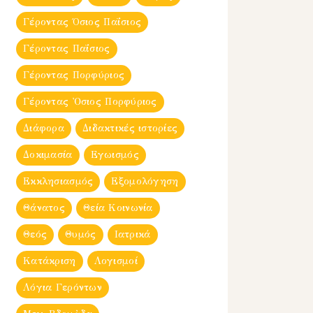
Γέροντας Όσιος Παΐσιος
Γέροντας Παΐσιος
Γέροντας Πορφύριος
Γέροντας Ὀσιος Πορφύριος
Διάφορα
Διδακτικές ιστορίες
Δοκιμασία
Εγωισμός
Εκκλησιασμός
Εξομολόγηση
Θάνατος
Θεία Κοινωνία
Θεός
Θυμός
Ιατρικά
Κατάκριση
Λογισμοί
Λόγια Γερόντων