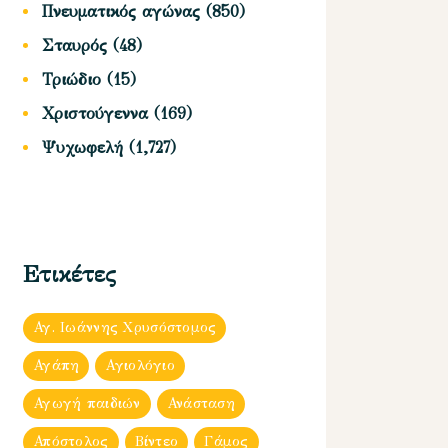
Πνευματικός αγώνας
(850)
Σταυρός
(48)
Τριώδιο
(15)
Χριστούγεννα
(169)
Ψυχωφελή
(1,727)
Ετικέτες
Αγ. Ιωάννης Χρυσόστομος
Αγάπη
Αγιολόγιο
Αγωγή παιδιών
Ανάσταση
Απόστολος
Βίντεο
Γάμος