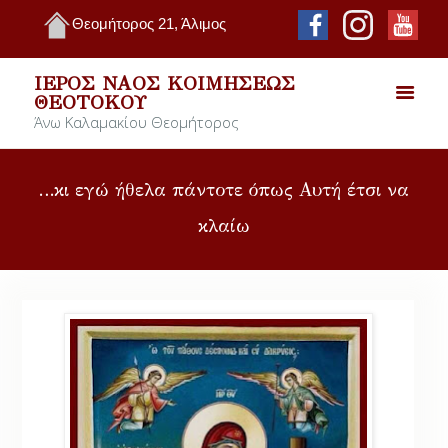
Θεομήτορος 21, Άλιμος
ΙΕΡΌΣ ΝΑΌΣ ΚΟΙΜΉΣΕΩΣ
ΘΕΟΤΌΚΟΥ
Άνω Καλαμακίου Θεομήτορος
…κι εγώ ήθελα πάντοτε όπως Αυτή έτσι να
κλαίω