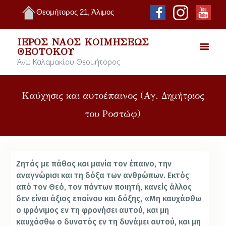
Θεομήτορος 21, Άλιμος
ΙΕΡΌΣ ΝΑΌΣ ΚΟΙΜΉΣΕΩΣ
ΘΕΟΤΌΚΟΥ
Άνω Καλαμακίου Θεομήτορος
Καύχησις και αυτοέπαινος (Αγ. Δημήτριος
του Ροστώφ)
Ζητάς με πάθος και μανία τον έπαινο, την
αναγνώρισι και τη δόξα των ανθρώπων. Εκτός
από τον Θεό, τον πάντων ποιητή, κανείς άλλος
δεν είναι άξιος επαίνου και δόξης, «Μη καυχάσθω
ο φρόνιμος εν τη φρονήσει αυτού, και μη
καυχάσθω ο δυνατός εν τη δυνάμει αυτού, και μη