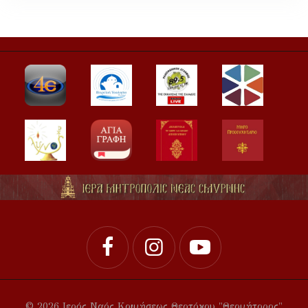
© 2026 Ιερός Ναός Κοιμήσεως Θεοτόκου "Θεομήτορος"