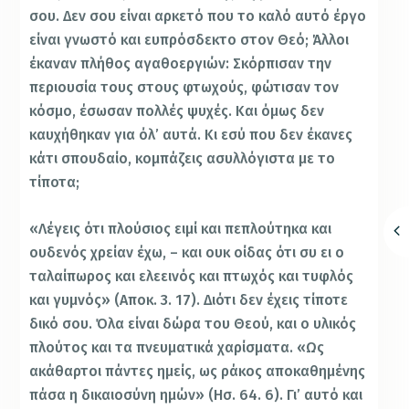
σου. Δεν σου είναι αρκετό που το καλό αυτό έργο
είναι γνωστό και ευπρόσδεκτο στον Θεό; Άλλοι
έκαναν πλήθος αγαθοεργιών: Σκόρπισαν την
περιουσία τους στους φτωχούς, φώτισαν τον
κόσμο, έσωσαν πολλές ψυχές. Και όμως δεν
καυχήθηκαν για όλ’ αυτά. Κι εσύ που δεν έκανες
κάτι σπουδαίο, κομπάζεις ασυλλόγιστα με το
τίποτα;
«Λέγεις ότι πλούσιος ειμί και πεπλούτηκα και
ουδενός χρείαν έχω, – και ουκ οίδας ότι συ ει ο
ταλαίπωρος και ελεεινός και πτωχός και τυφλός
και γυμνός» (Αποκ. 3. 17). Διότι δεν έχεις τίποτε
δικό σου. Όλα είναι δώρα του Θεού, και ο υλικός
πλούτος και τα πνευματικά χαρίσματα. «Ως
ακάθαρτοι πάντες ημείς, ως ράκος αποκαθημένης
πάσα η δικαιοσύνη ημών» (Ησ. 64. 6). Γι’ αυτό και