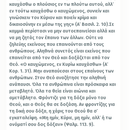
καυχάσθω ο πλούσιος εν τω πλούτω αυτού, αλλ’
εν τούτω καυχάσθω ο καυχώμενος, συνιείν και
γινώσκειν τον Κύριον και ποιείν κρίμα και
δικαιοσύνην εν μέσω της γης» (Α’ Βασιλ. 2. 10).
Σε
καμμιά περίστασι να μην αυτοεπαινείσαι αλλά και
να μη ζητάς τον έπαινο των άλλων. Ούτε να
ζηλεύης εκείνους που επαινούνται από τους
ανθρώπους. Αληθινά συνετός είναι εκείνος που
επαινείται από τον Θεό και δοξάζεται από τον
Θεό. «Ο καυχώμενος, εν Κυρίω καυχάσθω» (Α’
Κορ. 1. 31). Μην αναπαύεσαι στους επαίνους των
ανθρώπων. Στον Θεό αναζήτησε την αληθινή
ανάπαυσι. Όλα τα ανθρώπινα είναι πρόσκαιρα και
μεταβλητά. Όλα τα θεία είναι αιώνια και
αμετάβλητα. Φρόντιζε για τη δόξα μόνο του
Θεού, και ο Θεός θα σε δοξάση. Αν φροντίζης για
τη δική σου δόξα, η χάρις του Θεού θα σ’
εγκαταλείψη. «Μη ημίν, Κύριε, μη ημίν, αλλ’ ή τω
ονόματί σου δος δόξαν» (Ψαλμ. 113. 9).