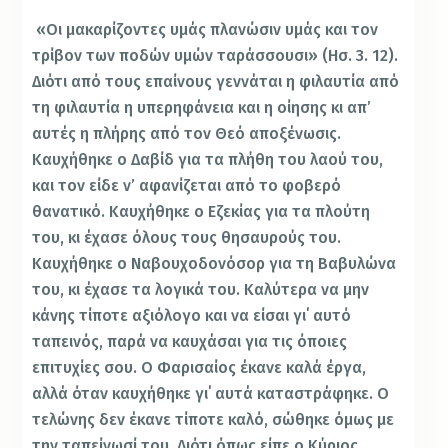
«Οι μακαρίζοντες υμάς πλανώσιν υμάς και τον
τρίβον των ποδών υμών ταράσσουσι» (Ησ. 3. 12).
Διότι από τους επαίνους γεννάται η φιλαυτία από
τη φιλαυτία η υπερηφάνεια και η οίησης κι απ’
αυτές η πλήρης από τον Θεό αποξένωσις.
Καυχήθηκε ο Δαβίδ για τα πλήθη του λαού του,
και τον είδε ν’ αφανίζεται από το φοβερό
θανατικό. Καυχήθηκε ο Εζεκίας για τα πλούτη
του, κι έχασε όλους τους θησαυρούς του.
Καυχήθηκε ο Ναβουχοδονόσορ για τη Βαβυλώνα
του, κι έχασε τα λογικά του. Καλύτερα να μην
κάνης τίποτε αξιόλογο και να είσαι γι΄ αυτό
ταπεινός, παρά να καυχάσαι για τις όποιες
επιτυχίες σου. Ο Φαρισαίος έκανε καλά έργα,
αλλά όταν καυχήθηκε γι΄ αυτά καταστράφηκε. Ο
τελώνης δεν έκανε τίποτε καλό, σώθηκε όμως με
την ταπείνωσί του. Διότι όπως είπε ο Κύριος,