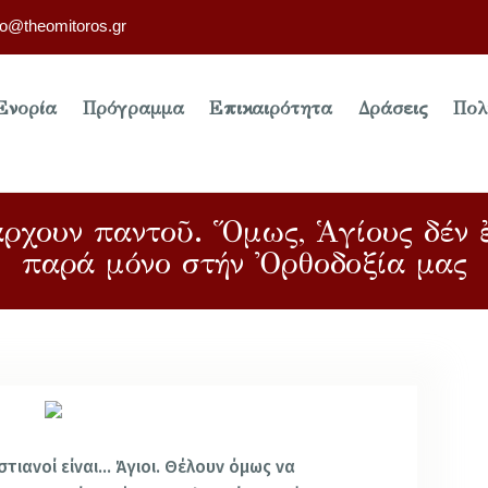
fo@theomitoros.gr
Ενορία
Πρόγραμμα
Επικαιρότητα
Δράσεις
Πολ
άρχουν παντοῦ. Ὅμως, Ἁγίους δέν ἔ
παρά μόνο στήν Ὀρθοδοξία μας
ιστιανοί είναι… Άγιοι. Θέλουν όμως να