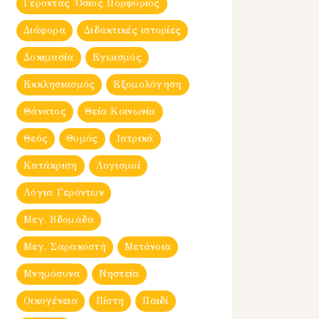
Γέροντας Ὀσιος Πορφύριος
Διάφορα
Διδακτικές ιστορίες
Δοκιμασία
Εγωισμός
Εκκλησιασμός
Εξομολόγηση
Θάνατος
Θεία Κοινωνία
Θεός
Θυμός
Ιατρικά
Κατάκριση
Λογισμοί
Λόγια Γερόντων
Μεγ. Βδομἀδα
Μεγ. Σαρακοστή
Μετάνοια
Μνημόσυνα
Νηστεία
Οικογένεια
Πίστη
Παιδί