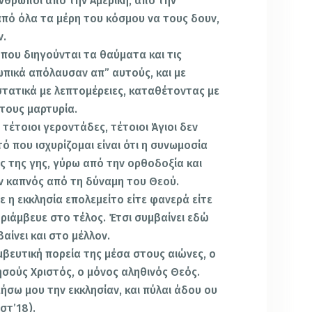
άνθρωποι από την Αμερική, από την
από όλα τα μέρη του κόσμου να τους δουν,
ν.
 που διηγούνται τα θαύματα και τις
σωπικά απόλαυσαν απ” αυτούς, και με
τατι­κά με λεπτομέρειες, καταθέτοντας με
τους μαρτυρία.
ι τέτοιοι γεροντάδες, τέτοιοι Άγιοι δεν
 που ισχυρίζομαι είναι ότι η συνω­μοσία
 της γης, γύρω από την ορθοδο­ξία και
αν καπνός από τη δύναμη του Θεού.
 η εκκλησία επολεμείτο είτε φανε­ρά είτε
ριάμβευε στο τέλος. Έτσι συμ­βαίνει εδώ
βαίνει και στο μέλλον.
μβευτική πορεία της μέσα στους αιώνες, ο
σούς Χριστός, ο μόνος αληθινός Θεός.
ήσω μου την εκκλησίαν, και πύλαι άδου ου
στ’18).