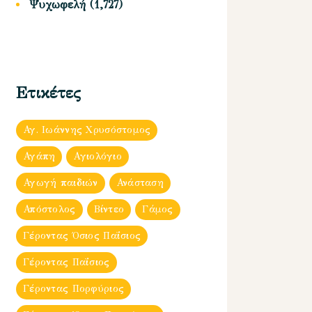
Ψυχωφελή
(1,727)
Ετικέτες
Αγ. Ιωάννης Χρυσόστομος
Αγάπη
Αγιολόγιο
Αγωγή παιδιών
Ανάσταση
Απόστολος
Βίντεο
Γάμος
Γέροντας Όσιος Παΐσιος
Γέροντας Παΐσιος
Γέροντας Πορφύριος