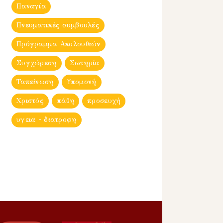
Παναγία
Πνευματικές συμβουλές
Πρόγραμμα Ακολουθιών
Συγχώρεση
Σωτηρία
Ταπείνωση
Υπομονή
Χριστός
πάθη
προσευχή
υγεια - διατροφη