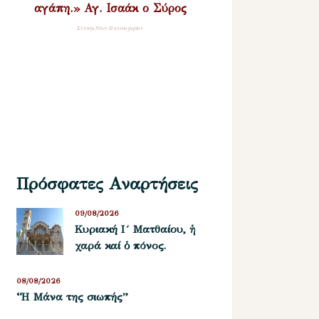
αγάπη.» Αγ. Ισαάκ ο Σύρος
Σύναξη Νέων Παλαιοχωρίου
Πρόσφατες Αναρτήσεις
09/08/2026
Κυριακή Ι´ Ματθαίου, ἡ
χαρά καί ὁ πόνος.
08/08/2026
“Η Μάνα της σιωπής”