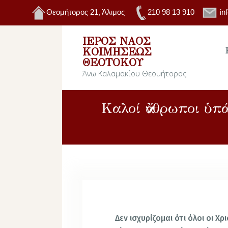
Θεομήτορος 21, Άλιμος
210 98 13 910
in
ΙΕΡΌΣ ΝΑΌΣ
ΚΟΙΜΉΣΕΩΣ
ΘΕΟΤΌΚΟΥ
Άνω Καλαμακίου Θεομήτορος
Καλοί ἄνθρωποι ὑπ
Δεν ισχυρίζομαι ότι όλοι οι Χρ