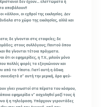
οι Χριστιανοί δεν έχουν… ελατ­τώματα ή
τα αποβάλουν!!
ι «άλλοι», οι εχθροί της εκκλησίας. Δεν
σκάνδαλα στο χώρο της εκκλησίας, αλλά και
τα; δε γίνονται στις εται­ρείες; δε
 ομάδες; στους συλλόγους; Παντού όπου
και θα γίνονται τέτοια πράγματα.
ι ότι οι εφημερίδες, η Τ.V., μιλούν μόνο
 που πολλές φορές τα εξογκώνουν και
 από το τίποτα. Γιατί αυτή η άδικη
 συνειδητά σ” αυτή την μερική, άρα ψεύ­
υν γίνει γνωστοί στα πέρατα του κό­σμου,
άποια εφημερίδα ν” ασχοληθεί μα­ζί τους ή
ωνο ή η τηλεόραση. Υπάρχουν γεροντάδες