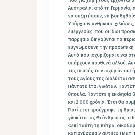
που για χάρη τους έρχονται 
Αυστραλία, από τη Γερμανία, 
να συζητήσουν, να βοηθηθού
Υπάρχουν άνθρωποι χιλιά­δες,
ευεργεσίες, που οι ίδιοι προ
παρρησία διηγούνται τα περισ
ευγνωμοσύνη την προσωπική 
Αυτό που ισχυρίζομαι είναι ότ
υπάρχουν πουθενά αλλού. Αυτό
της σιωπής των ισχυρών αυτής
τους Αγίους της διαλύεται σ
Πάντοτε έτσι γινόταν. Πάντοτε
ύπουλα. Πάντοτε η εκκλησία θ
και 2.000 χρόνια. Έτσι θα συμ
Γιατί έτσι προέγραψε τη θρια
γλυκύτατος Θεάνθρωπος, ο Ιη
«επί ταύτη τη πέτρα, οικοδομ
κατισχύσουσιν αυτής» (Ματ. ι