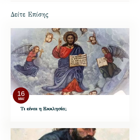
Δείτε Επίσης
16
ΜΆΙ
Τι είναι η Εκκλησία;