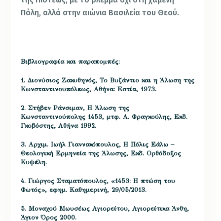
Πόλη, αλλά στην αιώνια Βασιλεία του Θεού.
Βιβλιογραφία και παραπομπές:
1. Διονύσιος Ζακυθηνός, Το Βυζάντιο και η Άλωση της
Κωνσταντινουπόλεως, Αθήνα: Εστία, 1973.
2. Στήβεν Ράνσιμαν, Η Άλωση της
Κωνσταντινούπολης 1453, μτφ. Α. Φραγκούλης, Εκδ.
Γκοβόστης, Αθήνα 1992.
3. Αρχιμ. Ιωήλ Γιαννακόπουλος, Η Πόλις Εάλω –
Θεολογική Ερμηνεία της Άλωσης, Εκδ. Ορθόδοξος
Κυψέλη.
4. Γιώργος Σταματόπουλος, «1453: Η πτώση του
Φωτός», εφημ. Καθημερινή, 29/05/2013.
5. Μοναχού Μωυσέως Αγιορείτου, Αγιορείτικα Άνθη,
Άγιον Όρος 2000.