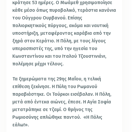
κράτησε 53 ημέρες. Ο Μωάμεθ χρησιμοποίησε
κάθε μέσο όπως πυροβολικό, τεράστια κανόνια
του Ούγγρου Ουρβανού. Επίσης
πολιορκητικούς πύργους, ακόμα και ναυτική
υποστήριξη, μεταφέροντας καράβια από την
ξηρά στον Κεράτιο. Η Πόλη, με τους λίγους
υπερασπιστές της, υπό την ηγεσία του
Κωνσταντίνου και του Ιταλού Τζουστινιάνι,
πολέμησε μέχρι τέλους.
Τα ξημερώματα της 29ης Μαΐου, η τελική
επίθεση ξεκίνησε. Η Πύλη του Ρωμανού
παραβιάστηκε. Οι Τούρκοι εισέβαλαν. Η Πόλη,
μετά από έντεκα αιώνες, έπεσε. Η Αγία Σοφία
μετατράπηκε σε τζαμί. Ο θρήνος της
Ρωμιοσύνης απλώθηκε παντού. «Η Πόλις
εάλω!».