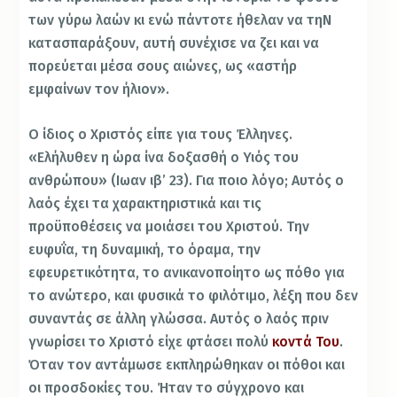
των γύρω λαών κι ενώ πάντοτε ήθελαν να τηΝ
κατασπαράξουν, αυτή συνέχισε να ζει και να
πορεύεται μέσα σους αιώνες, ως «αστήρ
εμφαίνων τον ήλιον».
Ο ίδιος ο Χριστός είπε για τους Έλληνες.
«Ελήλυθεν η ώρα ίνα δοξασθή ο Υιός του
ανθρώπου» (Ιωαν ιβ’ 23). Για ποιο λόγο; Αυτός ο
λαός έχει τα χαρακτηριστικά και τις
προϋποθέσεις να μοιάσει του Χριστού. Την
ευφυΐα, τη δυναμική, το όραμα, την
εφευρετικότητα, το ανικανοποίητο ως πόθο για
το ανώτερο, και φυσικά το φιλότιμο, λέξη που δεν
συναντάς σε άλλη γλώσσα. Αυτός ο λαός πριν
γνωρίσει το Χριστό είχε φτάσει πολύ
κοντά Του
.
Όταν τον αντάμωσε εκπληρώθηκαν οι πόθοι και
οι προσδοκίες του. Ήταν το σύγχρονο και