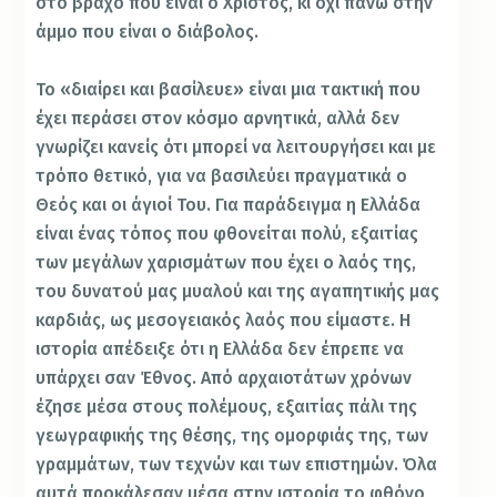
στο βράχο που είναι ο Χριστός, κι όχι πάνω στην
άμμο που είναι ο διάβολος.
Το «διαίρει και βασίλευε» είναι μια τακτική που
έχει περάσει στον κόσμο αρνητικά, αλλά δεν
γνωρίζει κανείς ότι μπορεί να λειτουργήσει και με
τρόπο θετικό, για να βασιλεύει πραγματικά ο
Θεός και οι άγιοί Του. Για παράδειγμα η Ελλάδα
είναι ένας τόπος που φθονείται πολύ, εξαιτίας
των μεγάλων χαρισμάτων που έχει ο λαός της,
του δυνατού μας μυαλού και της αγαπητικής μας
καρδιάς, ως μεσογειακός λαός που είμαστε. Η
ιστορία απέδειξε ότι η Ελλάδα δεν έπρεπε να
υπάρχει σαν Έθνος. Από αρχαιοτάτων χρόνων
έζησε μέσα στους πολέμους, εξαιτίας πάλι της
γεωγραφικής της θέσης, της ομορφιάς της, των
γραμμάτων, των τεχνών και των επιστημών. Όλα
αυτά προκάλεσαν μέσα στην ιστορία το φθόνο