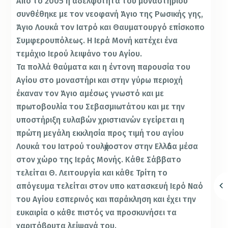
Από το 2005 η αδελφότητα του μοναστηριού
συνθέθηκε με τον νεοφανή Άγιο της Ρωσικής γης,
Άγιο Λουκά τον Ιατρό και Θαυματουργό επίσκοπο
Συμφερουπόλεως. Η Ιερά Μονή κατέχει ένα
τεμάχιο Ιερού λειψάνο του Αγίου.
Τα πολλά θαύματα και η έντονη παρουσία του
Αγίου στο μοναστήρι και στην γύρω περιοχή
έκαναν τον Άγιο αμέσως γνωστό και με
πρωτοβουλία του Σεβασμιωτάτου και με την
υποστήριξη ευλαβών χριστιανών εγείρεται η
πρώτη μεγάλη εκκλησία προς τιμή του αγίου
Λουκά του Ιατρού τουλἀχοστον στην Ελλἀδα μέσα
στον χώρο της Ιεράς Μονής. Κάθε Σάββατο
τελείται Θ. Λειτουργία και κάθε Τρίτη το
απόγευμα τελείται στον υπο κατασκευή Ιερό Ναό
του Αγίου εσπερινός και παράκληση και έχει την
ευκαιρία ο κάθε πιστός να προσκυνήσει τα
χαριτόβρυτα λείψανά του.