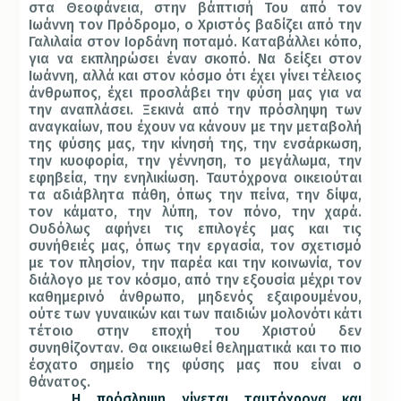
στα Θεοφάνεια, στην βάπτισή Του από τον
Ιωάννη τον Πρόδρομο, ο Χριστός βαδίζει από την
Γαλιλαία στον Ιορδάνη ποταμό. Καταβάλλει κόπο,
για να εκπληρώσει έναν σκοπό. Να δείξει στον
Ιωάννη, αλλά και στον κόσμο ότι έχει γίνει τέλειος
άνθρωπος, έχει προσλάβει την φύση μας για να
την αναπλάσει. Ξεκινά από την πρόσληψη των
αναγκαίων, που έχουν να κάνουν με την μεταβολή
της φύσης μας, την κίνησή της, την ενσάρκωση,
την κυοφορία, την γέννηση, το μεγάλωμα, την
εφηβεία, την ενηλικίωση. Ταυτόχρονα οικειούται
τα αδιάβλητα πάθη, όπως την πείνα, την δίψα,
τον κάματο, την λύπη, τον πόνο, την χαρά.
Ουδόλως αφήνει τις επιλογές μας και τις
συνήθειές μας, όπως την εργασία, τον σχετισμό
με τον πλησίον, την παρέα και την κοινωνία, τον
διάλογο με τον κόσμο, από την εξουσία μέχρι τον
καθημερινό άνθρωπο, μηδενός εξαιρουμένου,
ούτε των γυναικών και των παιδιών μολονότι κάτι
τέτοιο στην εποχή του Χριστού δεν
συνηθίζονταν. Θα οικειωθεί θεληματικά και το πιο
έσχατο σημείο της φύσης μας που είναι ο
θάνατος.
Η πρόσληψη γίνεται ταυτόχρονα και