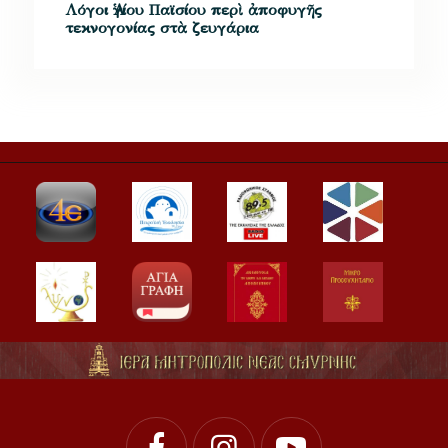
Λόγοι Ἁγίου Παϊσίου περὶ ἀποφυγῆς
τεκνογονίας στὰ ζευγάρια