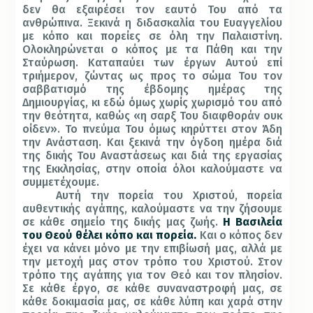
δεν θα εξαιρέσει τον εαυτό Του από τα
ανθρώπινα. Ξεκινά η διδασκαλία του Ευαγγελίου
με κόπο και πορείες σε όλη την Παλαιστίνη.
Ολοκληρώνεται ο κόπος με τα Πάθη και την
Σταύρωση. Καταπαύει των έργων Αυτού επί
τριήμερον, ζώντας ως προς το σώμα Του τον
σαββατισμό της έβδομης ημέρας της
Δημιουργίας, κι εδώ όμως χωρίς χωρισμό του από
την θεότητα, καθώς «η σαρξ Του διαφθοράν ουκ
οίδεν». Το πνεύμα Του όμως κηρύττει στον Άδη
την Ανάσταση. Και ξεκινά την όγδοη ημέρα διά
της δικής Του Αναστάσεως και διά της εργασίας
της Εκκλησίας, στην οποία όλοι καλούμαστε να
συμμετέχουμε.
Αυτή την πορεία του Χριστού, πορεία
αυθεντικής αγάπης, καλούμαστε να την ζήσουμε
σε κάθε σημείο της δικής μας ζωής.
Η Βασιλεία
του Θεού θέλει κόπο και πορεία.
Και ο κόπος δεν
έχει να κάνει μόνο με την επιβίωσή μας, αλλά με
την μετοχή μας στον τρόπο του Χριστού. Στον
τρόπο της αγάπης για τον Θεό και τον πλησίον.
Σε κάθε έργο, σε κάθε συναναστροφή μας, σε
κάθε δοκιμασία μας, σε κάθε λύπη και χαρά στην