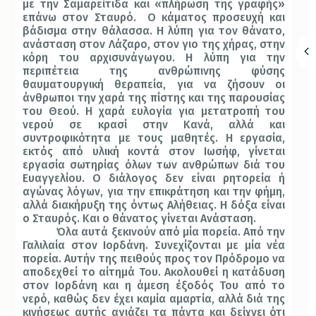
με την Σαμαρείτιδα και «πλήρωση της γραφής»
επάνω στον Σταυρό.
Ο κάματος προσευχή και
βάδισμα στην θάλασσα. Η λύπη για τον θάνατο,
ανάσταση στον Λάζαρο, στον γιο της χήρας, στην
κόρη του αρχισυνάγωγου. Η λύπη για την
περιπέτεια της ανθρώπινης φύσης
θαυματουργική θεραπεία, για να ζήσουν οι
άνθρωποι την χαρά της πίστης και της παρουσίας
του Θεού. Η χαρά ευλογία για μετατροπή του
νερού σε κρασί στην Κανά, αλλά και
συντροφικότητα με τους μαθητές. Η εργασία,
εκτός από υλική κοντά στον Ιωσήφ, γίνεται
εργασία σωτηρίας όλων των ανθρώπων διά του
Ευαγγελίου. Ο διάλογος δεν είναι ρητορεία ή
αγώνας λόγων, για την επικράτηση και την φήμη,
αλλά διακήρυξη της όντως Αλήθειας. Η δόξα είναι
ο Σταυρός. Και ο θάνατος γίνεται Ανάσταση.
Όλα αυτά ξεκινούν από μία πορεία. Από την
Γαλιλαία στον Ιορδάνη. Συνεχίζονται με μία νέα
πορεία. Αυτήν της πειθούς προς τον Πρόδρομο να
αποδεχθεί το αίτημά Του. Ακολουθεί η κατάδυση
στον Ιορδάνη και η άμεση έξοδός Του από το
νερό, καθώς δεν έχει καμία αμαρτία, αλλά διά της
κινήσεως αυτής αγιάζει τα πάντα και δείχνει ότι