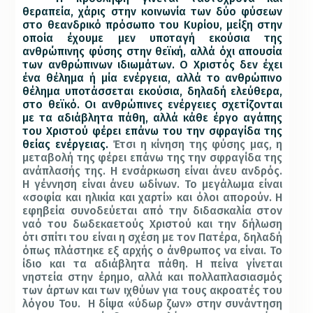
θεραπεία, χάρις στην κοινωνία των δύο φύσεων
στο θεανδρικό πρόσωπο του Κυρίου, μείξη στην
οποία έχουμε μεν υποταγή εκούσια της
ανθρώπινης φύσης στην θεϊκή, αλλά όχι απουσία
των ανθρώπινων ιδιωμάτων. Ο Χριστός δεν έχει
ένα θέλημα ή μία ενέργεια, αλλά το ανθρώπινο
θέλημα υποτάσσεται εκούσια, δηλαδή ελεύθερα,
στο θεϊκό. Οι ανθρώπινες ενέργειες σχετίζονται
με τα αδιάβλητα πάθη, αλλά κάθε έργο αγάπης
του Χριστού φέρει επάνω του την σφραγίδα της
θείας ενέργειας.
Έτσι η κίνηση της φύσης μας, η
μεταβολή της φέρει επάνω της την σφραγίδα της
ανάπλασής της. Η ενσάρκωση είναι άνευ ανδρός.
Η γέννηση είναι άνευ ωδίνων. Το μεγάλωμα είναι
«σοφία και ηλικία και χαρτί» και όλοι απορούν. Η
εφηβεία συνοδεύεται από την διδασκαλία στον
ναό του δωδεκαετούς Χριστού και την δήλωση
ότι σπίτι του είναι η σχέση με τον Πατέρα, δηλαδή
όπως πλάστηκε εξ αρχής ο άνθρωπος να είναι. Το
ίδιο και τα αδιάβλητα πάθη. Η πείνα γίνεται
νηστεία στην έρημο, αλλά και πολλαπλασιασμός
των άρτων και των ιχθύων για τους ακροατές του
λόγου Του.
Η δίψα «ύδωρ ζων» στην συνάντηση