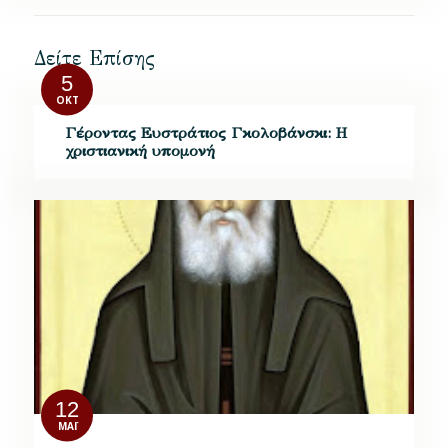
Δείτε Επίσης
5
ΟΚΤ
Γέροντας Ευστράτιος Γκολοβάνσκι: Η
χριστιανική υπομονή
12
ΜΆΙ