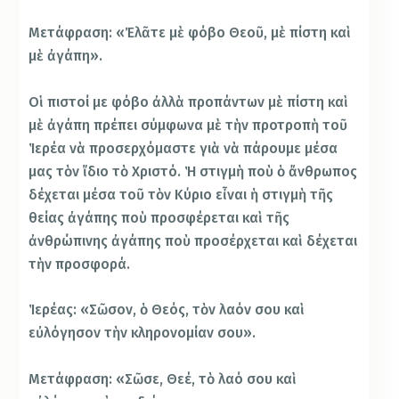
Μετάφραση: «Ἐλᾶτε μὲ φόβο Θεοῦ, μὲ πίστη καὶ
μὲ ἀγάπη».
Οἱ πιστοί με φόβο ἀλλὰ προπάντων μὲ πίστη καὶ
μὲ ἀγάπη πρέπει σύμφωνα μὲ τὴν προτροπὴ τοῦ
Ἱερέα νὰ προσερχόμαστε γιὰ νὰ πάρουμε μέσα
μας τὸν ἴδιο τὸ Χριστό. Ἡ στιγμὴ ποὺ ὁ ἄνθρωπος
δέχεται μέσα τοῦ τὸν Κύριο εἶναι ἡ στιγμὴ τῆς
θείας ἀγάπης ποὺ προσφέρεται καὶ τῆς
ἀνθρώπινης ἀγάπης ποὺ προσέρχεται καὶ δέχεται
τὴν προσφορά.
Ἱερέας: «Σῶσον, ὁ Θεός, τὸν λαόν σου καὶ
εὐλόγησον τὴν κληρονομίαν σου».
Μετάφραση: «Σῶσε, Θεέ, τὸ λαό σου καὶ