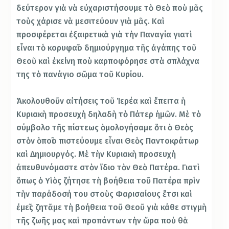
δεύτερον γιὰ νὰ εὐχαριστήσουμε τὸ Θεὸ ποὺ μᾶς
τοὺς χάρισε νὰ μεσιτεύουν γιὰ μᾶς. Καὶ
προσφέρεται ἐξαιρετικὰ γιὰ τὴν Παναγία γιατὶ
εἶναι τὸ κορυφαῖο δημιούργημα τῆς ἀγάπης τοῦ
Θεοῦ καὶ ἐκείνη ποὺ καρποφόρησε στὰ σπλάχνα
της τὸ πανάγιο σῶμα τοῦ Κυρίου.
Ἀκολουθοῦν αἰτήσεις τοῦ Ἱερέα καὶ ἔπειτα ἡ
Κυριακὴ προσευχὴ δηλαδὴ τὸ Πάτερ ἡμῶν. Μὲ τὸ
σύμβολο τῆς πίστεως ὁμολογήσαμε ὅτι ὁ Θεὸς
στὸν ὁποῖο πιστεύουμε εἶναι Θεὸς Παντοκράτωρ
καὶ Δημιουργός. Μὲ τὴν Κυριακὴ προσευχὴ
ἀπευθυνόμαστε στὸν ἴδιο τὸν Θεὸ Πατέρα. Γιατὶ
ὅπως ὁ Υἱὸς ζήτησε τὴ βοήθεια τοῦ Πατέρα πρὶν
τὴν παράδοσή του στοὺς Φαρισαίους ἔτσι καὶ
ἐμεῖς ζητᾶμε τὴ βοήθεια τοῦ Θεοῦ γιὰ κάθε στιγμὴ
τῆς ζωῆς μας καὶ προπάντων τὴν ὥρα ποὺ θὰ