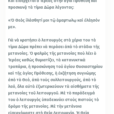
Καὶ εἰσέρχεται ὁ Ἱερέας στὴν ἁγία Πρόθεση καὶ
προσκυνᾷ τὰ τίμια Δῶρα λέγοντας:
«Ὁ Θεὸς ἰλάσθητί μοι τῷ ἁμαρτωλῳ καὶ ἐλέησόν
με».
Γιὰ νὰ κρατήσει ὁ λειτουργὸς στὰ χέρια του τὰ
τίμια Δῶρα πρέπει νὰ περάσει ἀπὸ τὸ στάδιο τῆς
μετανοίας. Ὁ ψαλμὸς τῆς μετανοίας ποὺ λέει ὁ
Ἱερέας καθὼς θυμιατίζει, τὰ κατανυκτικὰ
τροπάρια, ἡ προσκύνηση τοῦ ἁγίου Θυσιαστηρίου
καὶ τῆς ἁγίας Πρόθεσης, ἡ ἐκζήτηση συγνώμης
ἀπὸ τὸ Θεό, ἀπὸ τοὺς συλλειτουργούς, ἀπὸ τὸ
λαό, ὅλα αὐτὰ ἐξωτερικεύουν τὰ αἰσθήματα τῆς
μετανοίας τοῦ λειτουργοῦ. Μὲ τὸ παράδειγμά
του ὁ λειτουργὸς ὑποδεικνύει στοὺς πιστοὺς τὸ
δρόμο τῆς μετανοίας. Μὲ τὴν μετάνοια
εἰσερχόμαστε στὴ Θεία Λειτουργία. Ἡ Θεία