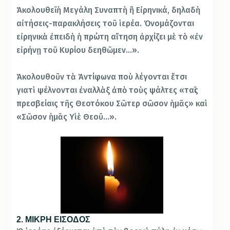
Ἀκολουθεῖ ἡ Μεγάλη Συναπτὴ ἢ Εἰρηνικά, δηλαδὴ
αἰτήσεις-παρακλήσεις τοῦ ἱερέα. Ὀνομάζονται
εἰρηνικὰ ἐπειδὴ ἡ πρώτη αἴτηση ἀρχίζει μὲ τὸ «ἐν
εἰρήνῃ τοῦ Κυρίου δεηθῶμεν…».
Ἀκολουθοῦν τὰ Ἀντίφωνα ποὺ λέγονται ἔτσι
γιατὶ ψέλνονται ἐναλλὰξ ἀπὸ τοὺς ψάλτες «ταῖς
πρεσβείαις τῆς Θεοτόκου Σῶτερ σῶσον ἡμᾶς» καὶ
«Σῶσον ἡμᾶς Υἱὲ Θεοῦ…».
2. ΜΙΚΡΗ ΕΙΣΟΔΟΣ