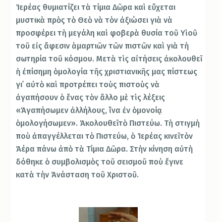
Ἱερέας θυμιατίζει τὰ τίμια Δῶρα καὶ εὔχεται
μυστικὰ πρὸς τὸ Θεὸ νὰ τὸν ἀξιώσει γιὰ νὰ
προσφέρει τὴ μεγάλη καὶ φοβερὰ θυσία τοῦ Υἱοῦ
τοῦ εἰς ἄφεσιν ἁμαρτιῶν τῶν πιστῶν καὶ γιὰ τὴ
σωτηρία τοῦ κόσμου. Μετὰ τὶς αἰτήσεις ἀκολουθεῖ
ἡ ἐπίσημη ὁμολογία τῆς χριστιανικῆς μας πίστεως
γι᾿ αὐτὸ καὶ προτρέπει τοὺς πιστοὺς νὰ
ἀγαπήσουν ὁ ἕνας τὸν ἄλλο μὲ τὶς λέξεις
«Ἀγαπήσωμεν ἀλλήλους, ἵνα ἐν ὁμονοίᾳ
ὁμολογήσωμεν». Ἀκολουθεῖ τὸ Πιστεύω. Τὴ στιγμὴ
ποὺ ἀπαγγέλλεται τὸ Πιστεύω, ὁ Ἱερέας κινεῖ τὸν
Ἀέρα πάνω ἀπὸ τὰ Τίμια Δῶρα. Στὴν κίνηση αὐτὴ
δόθηκε ὁ συμβολισμὸς τοῦ σεισμοῦ ποὺ ἔγινε
κατὰ τὴν Ἀνάσταση τοῦ Χριστοῦ.