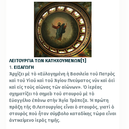
ΛΕΙΤΟΥΡΓΙΑ ΤΩΝ ΚΑΤΗΧΟΥΜΕΝΩΝ
[1]
1.
ΕΙΣΑΓΩΓΗ
Ἀρχίζει μὲ τὸ «Εὐλογημένη ἡ Βασιλεία τοῦ Πατρὸς
καὶ τοῦ Υἱοῦ καὶ τοῦ Ἁγίου Πνεύματος νῦν καὶ ἀεὶ
καὶ εἰς τοὺς αἰῶνας τῶν αἰώνων». Ὁ ἱερέας
σχηματίζει τὸ σημεῖο τοῦ σταυροῦ μὲ τὸ
Εὐαγγέλιο ἐπάνω στὴν Ἁγία Τράπεζα. Ἡ πρώτη
πράξη τῆς Θ.Λειτουργίας εἶναι ὁ σταυρός, γιατὶ ὁ
σταυρὸς ποὺ ἦταν σύμβολο καταδίκης τώρα εἶναι
ἀντικείμενο ἱερᾶς τιμῆς.