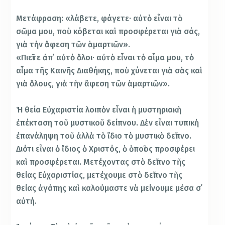
Μετάφραση: «λάβετε, φάγετε· αὐτὸ εἶναι τὸ
σῶμα μου, ποὺ κόβεται καὶ προσφέρεται γιὰ σάς,
γιὰ τὴν ἄφεση τῶν ἁμαρτιῶν».
«Πιεῖτε ἀπ᾿ αὐτὸ ὅλοι· αὐτὸ εἶναι τὸ αἷμα μου, τὸ
αἷμα τῆς Καινῆς Διαθήκης, ποὺ χύνεται γιὰ σὰς καὶ
γιὰ ὅλους, γιὰ τὴν ἄφεση τῶν ἁμαρτιῶν».
Ἡ θεία Εὐχαριστία λοιπὸν εἶναι ἡ μυστηριακὴ
ἐπέκταση τοῦ μυστικοῦ δείπνου. Δὲν εἶναι τυπικὴ
ἐπανάληψη τοῦ ἀλλὰ τὸ ἴδιο τὸ μυστικὸ δεῖπνο.
Διότι εἶναι ὁ ἴδιος ὁ Χριστός, ὁ ὁποῖος προσφέρει
καὶ προσφέρεται. Μετέχοντας στὸ δεῖπνο τῆς
θείας Εὐχαριστίας, μετέχουμε στὸ δεῖπνο τῆς
θείας ἀγάπης καὶ καλούμαστε νὰ μείνουμε μέσα σ᾿
αὐτή.