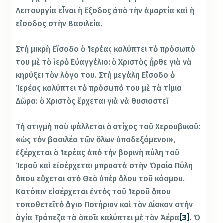
Λειτουργία εἶναι ἡ ἔξοδος ἀπὸ τὴν ἁμαρτία καὶ ἡ
εἴσοδος στὴν Βασιλεία.
Στὴ μικρὴ Εἴσοδο ὁ Ἱερέας καλύπτει τὸ πρόσωπό
του μὲ τὸ ἱερὸ Εὐαγγέλιο: ὁ Χριστὸς ᾖρθε γιὰ νὰ
κηρύξει τὸν λόγο του. Στὴ μεγάλη Εἴσοδο ὁ
Ἱερέας καλύπτει τὸ πρόσωπό του μὲ τὰ τίμια
Δῶρα: ὁ Χριστὸς ἔρχεται γιὰ νὰ θυσιαστεῖ.
Τὴ στιγμὴ ποὺ ψάλλεται ὁ στίχος τοῦ Χερουβικοῦ:
«ὡς τὸν βασιλέα τῶν ὅλων ὑποδεξόμενοι»,
ἐξέρχεται ὁ Ἱερέας ἀπὸ τὴν βορινὴ πύλη τοῦ
Ἱεροῦ καὶ εἰσέρχεται μπροστὰ στὴν Ὡραία Πύλη
ὅπου εὔχεται στὸ Θεὸ ὑπὲρ ὅλου τοῦ κόσμου.
Κατόπιν εἰσέρχεται ἐντὸς τοῦ Ἱεροῦ ὅπου
τοποθετεῖ τὸ ἅγιο Ποτήριον καὶ τὸν Δίσκον στὴν
ἁγία Τράπεζα τὰ ὁποῖα καλύπτει μὲ τὸν Ἀέρα
[3]
. Ὁ