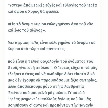
Ὕστερα ἀπὸ μερικὲς εὐχὲς καὶ εὐλογίες τοῦ Ἱερέα
καὶ ἀφοῦ ὁ Χορὸς θὰ ψάλλει:
«Εἴη τὸ ὄνομα Κυρίου εὐλογημένον ἀπὸ τοῦ νῦν
καὶ ἕως τοῦ αἰῶνος».
Μετάφραση: «Ἂς εἶναι εὐλογημένο τὸ ὄνομα τοῦ
Κυρίου ἀπὸ τώρα καὶ πάντοτε»,
ποὺ εἶναι ἡ τελικὴ δοξολογία τοῦ ὀνόματος τοῦ
Θεοῦ, γίνεται ἡ ἀπόλυση. Ὁ Ἱερέας εὔχεται νὰ μᾶς
ἐλεήσει ὁ Θεὸς καὶ νὰ σωθοῦμε διότι τίποτα δικό
μας δὲν ἔχουμε νὰ παρουσιάσουμε ἄξιο σωτηρίας,
ἀλλὰ ἀποβλέπουμε μόνο στὴ φιλανθρωπία
Ἐκείνου ποὺ μπορεῖ νὰ μᾶς σώσει. Γι᾿ αὐτὸ ὁ
Ἱερέας μνημονεύει πολλοὺς ἁγίους ποὺ θὰ μᾶς
βοηθήσουν σ᾿ αὐτὸ καὶ προπάντων τὴν Παναγία