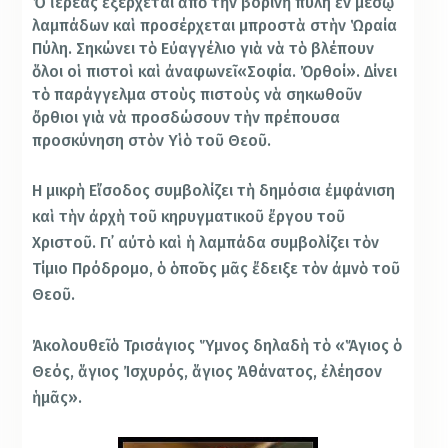
Ὁ ἱερέας ἐξέρχεται ἀπὸ τὴν βορινὴ πύλη ἐν μέσῳ
λαμπάδων καὶ προσέρχεται μπροστὰ στὴν Ὡραία
Πύλη. Σηκώνει τὸ Εὐαγγέλιο γιὰ νὰ τὸ βλέπουν
ὅλοι οἱ πιστοὶ καὶ ἀναφωνεῖ «Σοφία. Ὀρθοί». Δίνει
τὸ παράγγελμα στοὺς πιστοὺς νὰ σηκωθοῦν
ὄρθιοι γιὰ νὰ προσδώσουν τὴν πρέπουσα
προσκύνηση στὸν Υἱὸ τοῦ Θεοῦ.
Η μικρὴ Εἴσοδος συμβολίζει τὴ δημόσια ἐμφάνιση
καὶ τὴν ἀρχὴ τοῦ κηρυγματικοῦ ἔργου τοῦ
Χριστοῦ. Γι᾿ αὐτὸ καὶ ἡ λαμπάδα συμβολίζει τὸν
Τίμιο Πρόδρομο, ὁ ὁποῖος μᾶς ἔδειξε τὸν ἀμνὸ τοῦ
Θεοῦ.
Ἀκολουθεῖ ὁ Τρισάγιος Ὕμνος δηλαδὴ τὸ «Ἅγιος ὁ
Θεός, ἅγιος Ἰσχυρός, ἅγιος Ἀθάνατος, ἐλέησον
ἡμᾶς».