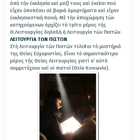
ἀπὸ τὴν ἐκκλησία καὶ μαζί τους καὶ ἐκεῖνοι ποὺ
εἶχαν ὑποπέσει σὲ βαριὰ ἁμαρτήματα καὶ εἶχαν
ἐκκλησιαστικὴ ποινή. Μὲ τὴν ἀποχώρηση τῶν
κατηχούμενων ἀρχίζει τὸ τρίτο μέρος τῆς
Θ.Λειτουργίας δηλαδὴ ἡ Λειτουργία τῶν Πιστῶν.
ΛΕΙΤΟΥΡΓΙΑ ΤΩΝ ΠΙΣΤΩΝ
Στὴ λειτουργία τῶν Πιστῶν τελεῖται τὸ μυστήριό
της Θείας Εὐχαριστίας. Εἶναι τὸ σημαντικότερο
μέρος τῆς Θείας Λειτουργίας γιατὶ σ᾿ αὐτὸ
συμμετέχουν καὶ οἱ πιστοί (Θεία Κοινωνία).