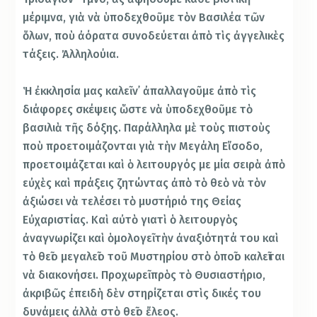
μέριμνα, γιὰ νὰ ὑποδεχθοῦμε τὸν Βασιλέα τῶν
ὅλων, ποὺ ἀόρατα συνοδεύεται ἀπὸ τὶς ἀγγελικὲς
τάξεις. Ἀλληλούια.
Ἡ ἐκκλησία μας καλεῖ ν᾿ ἀπαλλαγοῦμε ἀπὸ τὶς
διάφορες σκέψεις ὥστε νὰ ὑποδεχθοῦμε τὸ
βασιλιὰ τῆς δόξης. Παράλληλα μὲ τοὺς πιστοὺς
ποὺ προετοιμάζονται γιὰ τὴν Μεγάλη Εἴσοδο,
προετοιμάζεται καὶ ὁ λειτουργός με μία σειρὰ ἀπὸ
εὐχὲς καὶ πράξεις ζητώντας ἀπὸ τὸ θεὸ νὰ τὸν
ἀξιώσει νὰ τελέσει τὸ μυστήριό της Θείας
Εὐχαριστίας. Καὶ αὐτὸ γιατὶ ὁ λειτουργὸς
ἀναγνωρίζει καὶ ὁμολογεῖ τὴν ἀναξιότητά του καὶ
τὸ θεῖο μεγαλεῖο τοῦ Μυστηρίου στὸ ὁποῖο καλεῖται
νὰ διακονήσει. Προχωρεῖ πρὸς τὸ Θυσιαστήριο,
ἀκριβῶς ἐπειδὴ δὲν στηρίζεται στὶς δικές του
δυνάμεις ἀλλὰ στὸ θεῖο ἔλεος.