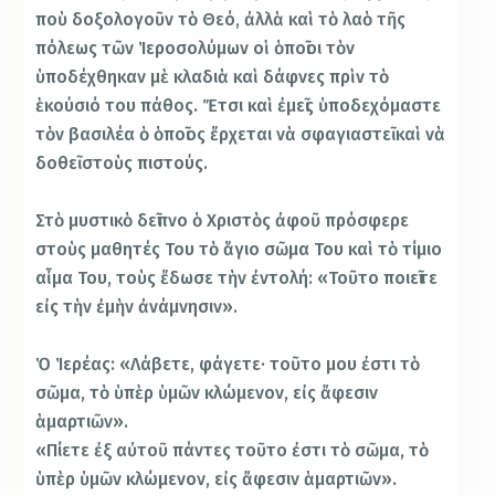
ποὺ δοξολογοῦν τὸ Θεό, ἀλλὰ καὶ τὸ λαὸ τῆς
πόλεως τῶν Ἱεροσολύμων οἱ ὁποῖοι τὸν
ὑποδέχθηκαν μὲ κλαδιὰ καὶ δάφνες πρὶν τὸ
ἑκούσιό του πάθος. Ἔτσι καὶ ἐμεῖς ὑποδεχόμαστε
τὸν βασιλέα ὁ ὁποῖος ἔρχεται νὰ σφαγιαστεῖ καὶ νὰ
δοθεῖ στοὺς πιστούς.
Στὸ μυστικὸ δεῖπνο ὁ Χριστὸς ἀφοῦ πρόσφερε
στοὺς μαθητές Του τὸ ἅγιο σῶμα Του καὶ τὸ τίμιο
αἷμα Του, τοὺς ἔδωσε τὴν ἐντολή: «Τοῦτο ποιεῖτε
εἰς τὴν ἐμὴν ἀνάμνησιν».
Ὁ Ἱερέας: «Λάβετε, φάγετε· τοῦτο μου ἐστι τὸ
σῶμα, τὸ ὑπὲρ ὑμῶν κλώμενον, εἰς ἄφεσιν
ἁμαρτιῶν».
«Πίετε ἐξ αὐτοῦ πάντες τοῦτο ἐστι τὸ σῶμα, τὸ
ὑπὲρ ὑμῶν κλώμενον, εἰς ἄφεσιν ἁμαρτιῶν».