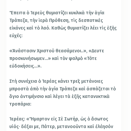
Ἔπειτα ὁ Ἱερεὺς θυμιατίζει κυκλικὰ τὴν ἁγία
Τράπεζα, τὴν ἱερὰ Πρόθεση, τὶς δεσποτικὲς
εἰκόνες καὶ τὸ λαό. Καθὼς θυμιατίζει λέει τὶς ἑξῆς
εὐχές:
«Ἀνάστασιν Χριστοῦ θεασάμενοι..», «Δευτε
προσκυνήσωμεν…» καὶ τὸν ψαλμὸ «Τότε
εὐδοκήσεις…».
Στὴ συνέχεια ὁ Ἱερέας κάνει τρεῖς μετάνοιες
μπροστὰ ἀπὸ τὴν ἁγία Τράπεζα καὶ ἀσπάζεται τὸ
ἅγιο ἀντιμήνσιο καὶ λέγει τὰ ἑξῆς κατανυκτικὰ
τροπάρια:
Ἱερέας: «Ἥμαρτον εἰς Σὲ Σωτήρ, ὡς ὁ ἄσωτος
υἱός· δέξαι με, Πάτερ, μετανοοῦντα καὶ ἐλέησόν