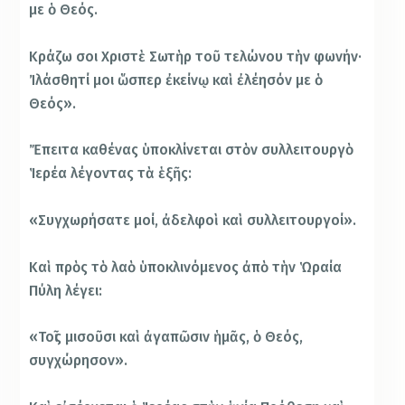
με ὁ Θεός.
Κράζω σοι Χριστὲ Σωτὴρ τοῦ τελώνου τὴν φωνήν·
Ἰλάσθητί μοι ὥσπερ ἐκείνῳ καὶ ἐλέησόν με ὁ
Θεός».
Ἔπειτα καθένας ὑποκλίνεται στὸν συλλειτουργὸ
Ἱερέα λέγοντας τὰ ἑξῆς:
«Συγχωρήσατε μοί, ἀδελφοὶ καὶ συλλειτουργοί».
Καὶ πρὸς τὸ λαὸ ὑποκλινόμενος ἀπὸ τὴν Ὡραία
Πύλη λέγει:
«Τοῖς μισοῦσι καὶ ἀγαπῶσιν ἡμᾶς, ὁ Θεός,
συγχώρησον».