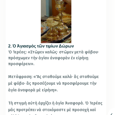
2. Ὁ Ἁγιασμὸς τῶν τιμίων Δώρων
Ὁ Ἱερέας: «Στῶμεν καλῶς· στῶμεν μετὰ φόβου·
πρόσχωμεν τὴν ἁγίαν ἀναφορὰν ἐν εἰρήνῃ
προσφέρειν».
Μετάφραση: «Ἂς σταθοῦμε καλά· ἂς σταθοῦμε
μὲ φόβο· ἂς προσέξουμε νὰ προσφέρουμε τὴν
ἁγία ἀναφορὰ μὲ εἰρήνη».
Τὴ στιγμὴ αὐτὴ ἀρχίζει ἡ ἁγία Ἀναφορά. Ὁ Ἱερέας
μᾶς προτρέπει νὰ στεκόμαστε μὲ προσοχὴ καὶ