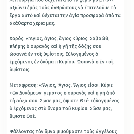
ἀξιώνει ἐμᾶς τοὺς ἀνθρώπους νὰ ἐπιτελοῦμε τὸ
ἔργο αὐτὸ καὶ δέχεται τὴν ἁγία προσφορὰ ἀπὸ τὰ
ἀκάθαρτα χέρια μας.
Χορός: «Ἅγιος, ἅγιος, ἅγιος Κύριος, Σαβαώθ,
πλήρης ὁ οὐρανὸς καὶ ἡ γῆ τῆς δόξης σου,
ὡσαννὰ ἐν τοῖς ὑψίστοις. Εὐλογημένος ὁ
ἐρχόμενος ἐν ὀνόματι Κυρίου. Ὡσαννὰ ὁ ἐν τοῖς
ὑψίστοις.
Μετάφραση: «Ἅγιος, Ἅγιος, Ἅγιος εἶσαι, Κύριε
τῶν Δυνάμεων· γεμάτος ὁ οὐρανὸς καὶ ἡ γῆ ἀπὸ
τὴ δόξα σου. Σῶσε μας, ὕψιστε Θεέ· εὐλογημένος
ὁ ἐρχόμενος στὸ ὄνομα τοῦ Κυρίου. Σῶσε μας,
ὕψιστε Θεέ.
Ψάλλοντας τὸν ὕμνο μιμούμαστε τοὺς ἀγγέλους