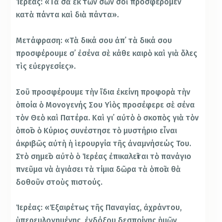
Ἱερέας: «Τὰ σὰ ἐκ τῶν σῶν σοὶ προσφέρομεν
κατὰ πάντα καὶ διὰ πάντα».
Μετάφραση: «Τὰ δικά σου ἀπ᾿ τὰ δικά σου
προσφέρουμε σ᾿ ἐσένα σὲ κάθε καιρὸ καὶ γιὰ ὅλες
τὶς εὐεργεσίες».
Σοῦ προσφέρουμε τὴν ἴδια ἐκείνη προφορὰ τὴν
ὁποία ὁ Μονογενής Σου Υἱὸς προσέφερε σὲ σένα
τὸν Θεὸ καὶ Πατέρα. Καὶ γι᾿ αὐτὸ ὁ σκοπὸς γιὰ τὸν
ὁποῖο ὁ Κύριος συνέστησε τὸ μυστήριο εἶναι
ἀκριβῶς αὐτὴ ἡ ἱερουργία τῆς ἀναμνήσεώς Του.
Στὸ σημεῖο αὐτὸ ὁ Ἱερέας ἐπικαλεῖται τὸ πανάγιο
πνεῦμα νὰ ἁγιάσει τὰ τίμια δῶρα τὰ ὁποῖα θὰ
δοθοῦν στοὺς πιστούς.
Ἱερέας: «Ἐξαιρέτως τῆς Παναγίας, ἀχράντου,
ὑπερευλογημένης, ἐνδόξου δεσποίνης ἡμῶν