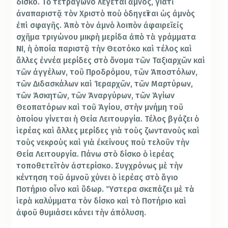
δίσκο. Τὸ τετράγωνο λέγεται ἀμνός, γιατὶ
ἀναπαριστᾷ τὸν Χριστὸ ποὺ ὁδηγεῖται ὡς ἀμνὸς
ἐπὶ σφαγῆς. Ἀπὸ τὸν ἀμνὸ λοιπὸν ἀφαιρεῖ εἰς
σχῆμα τριγώνου μικρὴ μερίδα ἀπὸ τὰ γράμματα
ΝΙ, ἡ ὁποία παριστᾷ τὴν Θεοτόκο καὶ τέλος καὶ
ἄλλες ἐννέα μερίδες στὸ ὄνομα τῶν Ταξιαρχῶν καὶ
τῶν ἀγγέλων, τοῦ Προδρόμου, τῶν Ἀποστόλων,
τῶν Διδασκάλων καὶ Ἱεραρχῶν, τῶν Μαρτύρων,
τῶν Ἀσκητῶν, τῶν Ἀναργύρων, τῶν Ἁγίων
Θεοπατόρων καὶ τοῦ Ἁγίου, στὴν μνήμη τοῦ
ὁποίου γίνεται ἡ Θεία Λειτουργία. Τέλος βγάζει ὁ
ἱερέας καὶ ἄλλες μερίδες γιὰ τοὺς ζωντανοὺς καὶ
τοὺς νεκροὺς καὶ γιὰ ἐκείνους ποὺ τελοῦν τὴν
Θεία Λειτουργία. Πάνω στὸ δίσκο ὁ ἱερέας
τοποθετεῖ τὸν ἀστερίσκο. Συγχρόνως μὲ τὴν
κέντηση τοῦ ἀμνοῦ χύνει ὁ ἱερέας στὸ ἅγιο
Ποτήριο οἶνο καὶ ὕδωρ. Ὕστερα σκεπάζει μὲ τὰ
ἱερὰ καλύμματα τὸν δίσκο καὶ τὸ Ποτήριο καὶ
ἀφοῦ θυμιάσει κάνει τὴν ἀπόλυση.