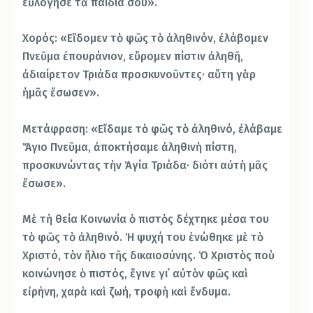
εὐλόγησε τὰ παιδιά σου».
Χορός: «Εἴδομεν τὸ φῶς τὸ ἀληθινόν, ἐλάβομεν
Πνεῦμα ἐπουράνιον, εὕρομεν πίστιν ἀληθῆ,
ἀδιαίρετον Τριάδα προσκυνοῦντες· αὕτη γὰρ
ἡμᾶς ἔσωσεν».
Μετάφραση: «Εἴδαμε τὸ φῶς τὸ ἀληθινό, ἐλάβαμε
Ἅγιο Πνεῦμα, ἀποκτήσαμε ἀληθινὴ πίστη,
προσκυνώντας τὴν Ἁγία Τριάδα· διότι αὐτὴ μᾶς
ἔσωσε».
Μὲ τὴ θεία Κοινωνία ὁ πιστὸς δέχτηκε μέσα του
τὸ φῶς τὸ ἀληθινό. Ἡ ψυχή του ἑνώθηκε μὲ τὸ
Χριστό, τὸν ἥλιο τῆς δικαιοσύνης. Ὁ Χριστὸς ποὺ
κοινώνησε ὁ πιστός, ἔγινε γι᾿ αὐτὸν φῶς καὶ
εἰρήνη, χαρὰ καὶ ζωή, τροφὴ καὶ ἔνδυμα.