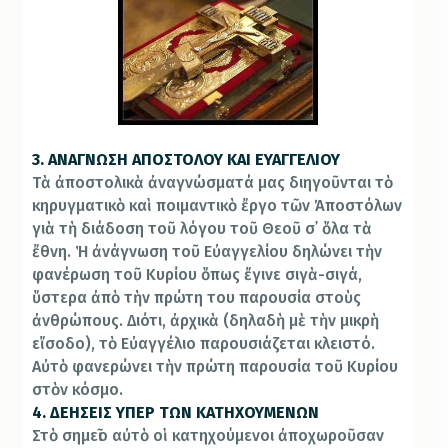
3. ΑΝΑΓΝΩΣΗ ΑΠΟΣΤΟΛΟΥ ΚΑΙ ΕΥΑΓΓΕΛΙΟΥ
Τὰ ἀποστολικὰ ἀναγνώσματά μας διηγοῦνται τὸ
κηρυγματικὸ καὶ ποιμαντικὸ ἔργο τῶν Ἀποστόλων
γιὰ τὴ διάδοση τοῦ λόγου τοῦ Θεοῦ σ᾿ ὅλα τὰ
ἔθνη. Ἡ ἀνάγνωση τοῦ Εὐαγγελίου δηλώνει τὴν
φανέρωση τοῦ Κυρίου ὅπως ἔγινε σιγὰ-σιγά,
ὕστερα ἀπὸ τὴν πρώτη του παρουσία στοὺς
ἀνθρώπους. Διότι, ἀρχικὰ (δηλαδὴ μὲ τὴν μικρὴ
εἴσοδο), τὸ Εὐαγγέλιο παρουσιάζεται κλειστό.
Αὐτὸ φανερώνει τὴν πρώτη παρουσία τοῦ Κυρίου
στὸν κόσμο.
4. ΔΕΗΣΕΙΣ ΥΠΕΡ ΤΩΝ ΚΑΤΗΧΟΥΜΕΝΩΝ
Στὸ σημεῖο αὐτὸ οἱ κατηχούμενοι ἀποχωροῦσαν