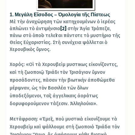
1. Μεγάλη Εἴσοδος – Ὁμολογία τῆς Πίστεως
Μὲ τὴν ἀναχώρηση τῶν κατηχουμένων ὁ ἱερέας
ἁπλώνει τὸ ἀντιμήνσιο
[2]
στὴν Ἁγία Τράπεζα,
πάνω στὸ ὁποῖο τελεῖται πάντοτε τὸ μυστήριο τῆς
Θείας Εὐχαριστίας. Στὴ συνέχεια ψάλλεται ὁ
Χερουβικὸς ὕμνος.
Χορός: «Οἱ τὰ Χερουβεὶμ μυστικως εἰκονίζοντες,
καὶ τὴ ζωοποιῷ Τριάδι τὸν Τρισάγιον ὕμνον
προσάδοντες, πᾶσαν τὴν βιωτικὴν ἀποθώμεθα
μέριμναν, ὡς τὸν Βασιλέα τῶν ὅλων
ὑποδεξόμενοι, ταῖς ἀγγελικαις ἀοράτως
δορυφορούμενον τάξεσιν. Ἀλληλούια».
Μετάφραση: «Ἐμεῖς, ποὺ μυστικὰ εἰκονίζουμε τὰ
Χερουβεὶμ καὶ ψάλλουμε στὴ ζωοποιὸ Τριάδα τὸν
Τρισάγιον Ὕμνο, ἂς ἀφήσουμε κάθε βιοτικὴ