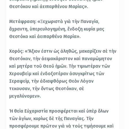
Θεοτόκου καὶ ἀειπαρθένου Μαρίας».
Μετάφραση: «Ξεχωριστὰ γιὰ τὴν Παναγία,
ἄχραντη, ὑπερευλογημένη, ἔνδοξη κυρία μας
Θεοτόκο καὶ ἀειπαρθένο Μαρία».
Χορός: «Ἄξιον ἐστιν ὡς ἀληθῶς, μακαρίζειν σὲ τὴν
Θεοτόκον, τὴν ἀειμακάριστον καὶ παναμώμητον
καὶ μητέρα τοῦ Θεοῦ ἡμῶν. Τὴν τιμιωτέραν τῶν
Χερουβεὶμ καὶ ἐνδοξοτέραν ἀσυγκρίτως τῶν
Σεραφείμ, τὴν ἀδιαφθόρως Θεὸν Λόγον
τεκουσαν, τὴν ὄντως Θεοτόκον, σὲ
μεγαλύνομεν».
Ἡ θεία Εὐχαριστία προσφέρεται καὶ ὑπὲρ ὅλων
τῶν ἁγίων, κυρίως δὲ τῆς Παναγίας. Τὴν
προσφέρουμε πρῶτον γιὰ νὰ τοὺς τιμήσουμε καὶ