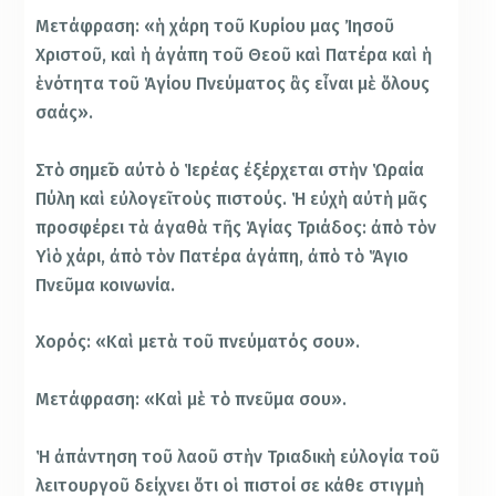
Μετάφραση: «ἡ χάρη τοῦ Κυρίου μας Ἰησοῦ
Χριστοῦ, καὶ ἡ ἀγάπη τοῦ Θεοῦ καὶ Πατέρα καὶ ἡ
ἑνότητα τοῦ Ἁγίου Πνεύματος ἂς εἶναι μὲ ὅλους
σαάς».
Στὸ σημεῖο αὐτὸ ὁ Ἱερέας ἐξέρχεται στὴν Ὡραία
Πύλη καὶ εὐλογεῖ τοὺς πιστούς. Ἡ εὐχὴ αὐτὴ μᾶς
προσφέρει τὰ ἀγαθὰ τῆς Ἁγίας Τριάδος: ἀπὸ τὸν
Υἱὸ χάρι, ἀπὸ τὸν Πατέρα ἀγάπη, ἀπὸ τὸ Ἅγιο
Πνεῦμα κοινωνία.
Χορός: «Καὶ μετὰ τοῦ πνεύματός σου».
Μετάφραση: «Καὶ μὲ τὸ πνεῦμα σου».
Ἡ ἀπάντηση τοῦ λαοῦ στὴν Τριαδικὴ εὐλογία τοῦ
λειτουργοῦ δείχνει ὅτι οἱ πιστοί σε κάθε στιγμὴ