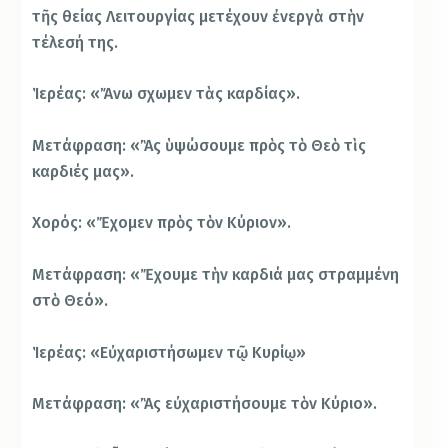
τῆς θείας Λειτουργίας μετέχουν ἐνεργὰ στὴν
τέλεσή της.
Ἱερέας: «Ἄνω σχωμεν τὰς καρδίας».
Μετάφραση: «Ἂς ὑψώσουμε πρὸς τὸ Θεὸ τὶς
καρδιές μας».
Χορός: «Ἔχομεν πρὸς τὸν Κύριον».
Μετάφραση: «Ἔχουμε τὴν καρδιά μας στραμμένη
στὸ Θεό».
Ἱερέας: «Εὐχαριστήσωμεν τῷ Κυρίῳ»
Μετάφραση: «Ἂς εὐχαριστήσουμε τὸν Κύριο».