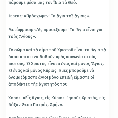
πάρουμε μέσα μας τὸν ἴδιο τὸ Θεό.
Ἱερέας: «Πρόσχωμεν! Τὰ ἅγια τοῖς ἁγίοις».
Μετάφραση: «Ἂς προσέξουμε! Τὰ Ἅγια εἶναι γιὰ
τοὺς Ἁγίους».
Τὸ σῶμα καὶ τὸ αἷμα τοῦ Χριστοῦ εἶναι τὰ Ἅγια τὰ
ὁποῖα πρέπει νὰ δοθοῦν πρὸς κοινωνία στοὺς
πιστούς. Ὁ Χριστὸς εἶναι ὁ ἕνας καὶ μόνος Ἅγιος.
Ὁ ἕνας καὶ μόνος Κύριος. Ἐμεῖς μποροῦμε νὰ
ὀνομαζόμαστε ἅγιοι μόνο ἐπειδὴ εἴμαστε οἱ
ἀποδέκτες τῆς ἁγιότητός του.
Χορός: «Εἷς ἅγιος, εἷς Κύριος, Ἰησοῦς Χριστός, εἰς
δόξαν Θεοῦ Πατρός. Ἀμήν».