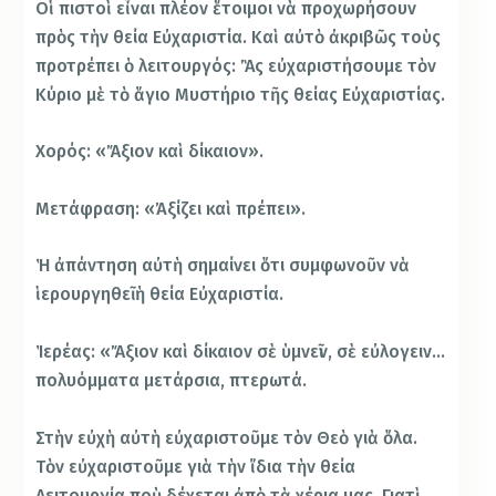
Οἱ πιστοὶ εἶναι πλέον ἕτοιμοι νὰ προχωρήσουν
πρὸς τὴν θεία Εὐχαριστία. Καὶ αὐτὸ ἀκριβῶς τοὺς
προτρέπει ὁ λειτουργός: Ἂς εὐχαριστήσουμε τὸν
Κύριο μὲ τὸ ἅγιο Μυστήριο τῆς θείας Εὐχαριστίας.
Χορός: «Ἄξιον καὶ δίκαιον».
Μετάφραση: «Ἀξίζει καὶ πρέπει».
Ἡ ἀπάντηση αὐτὴ σημαίνει ὅτι συμφωνοῦν νὰ
ἱερουργηθεῖ ἡ θεία Εὐχαριστία.
Ἱερέας: «Ἄξιον καὶ δίκαιον σὲ ὑμνεῖν, σὲ εὐλογειν…
πολυόμματα μετάρσια, πτερωτά.
Στὴν εὐχὴ αὐτὴ εὐχαριστοῦμε τὸν Θεὸ γιὰ ὅλα.
Τὸν εὐχαριστοῦμε γιὰ τὴν ἴδια τὴν θεία
Λειτουργία ποὺ δέχεται ἀπὸ τὰ χέρια μας. Γιατὶ