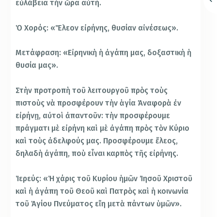
εὐλάβεια τὴν ὥρα αὐτή.
Ὁ Χορός: «Ἔλεον εἰρήνης, θυσίαν αἰνέσεως».
Μετάφραση: «Εἰρηνικὴ ἡ ἀγάπη μας, δοξαστικὴ ἡ
θυσία μας».
Στὴν προτροπὴ τοῦ λειτουργοῦ πρὸς τοὺς
πιστοὺς νὰ προσφέρουν τὴν ἁγία Ἀναφορὰ ἐν
εἰρήνῃ, αὐτοὶ ἀπαντοῦν: τὴν προσφέρουμε
πράγματι μὲ εἰρήνη καὶ μὲ ἀγάπη πρὸς τὸν Κύριο
καὶ τοὺς ἀδελφούς μας. Προσφέρουμε ἔλεος,
δηλαδὴ ἀγάπη, ποὺ εἶναι καρπὸς τῆς εἰρήνης.
Ἱερεύς: «Ἡ χάρις τοῦ Κυρίου ἡμῶν Ἰησοῦ Χριστοῦ
καὶ ἡ ἀγάπη τοῦ Θεοῦ καὶ Πατρὸς καὶ ἡ κοινωνία
τοῦ Ἁγίου Πνεύματος εἴη μετὰ πάντων ὑμῶν».