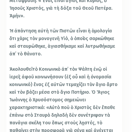
Μετάφραση: «Ἕνας εἶναι ἅγιος καὶ Κύριος, ὁ
Ἰησοῦς Χριστός, γιὰ τὴ δόξα τοῦ Θεοῦ Πατέρα.
Ἀμήν».
Ἡ ἀπάντηση αὐτὴ τῶν Πιστῶν εἶναι ἡ ὁμολογία
ὅτι χάρις τὸν μονογενῆ Υἱό, ὁ ὁποῖος σαρκώθηκε
καὶ σταυρώθηκε, ἁγιασθήκαμε καὶ λυτρωθήκαμε
ἀπ᾿ τὸ θάνατο.
Ἀκολουθεῖ τὸ Κοινωνικὸ ἀπ᾿ τὸν Ψάλτη ἐνῷ οἱ
ἱερεῖς ἀφοῦ κοινωνήσουν (ἐξ οὗ καὶ ἡ ὀνομασία
κοινωνικό) ἕνας ἐξ αὐτῶν τεμαχίζει τὸν ἅγιο ἄρτο
καὶ τὸν βάζει μέσα στὸ ἅγιο Ποτήριο. Ὁ Ἅγιος
Ἰωάννης ὁ Χρυσόστομος σημειώνει
χαρακτηριστικά: «Αὐτὸ ποὺ ὁ Χριστὸς δὲν ἔπαθε
ἐπάνω στὸ Σταυρὸ δηλαδὴ δὲν συνέτριψαν τὰ
πανάγια σκέλη του ὅπως στοὺς λῃστές, τὸ
παθαίνει στὴν προσφορὰ γιὰ σένα καὶ ἀνέχεται