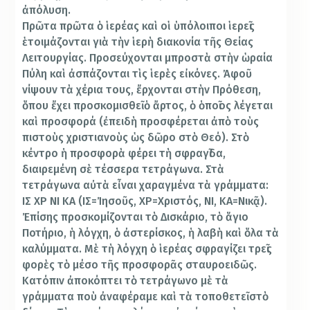
ἀπόλυση.
Πρῶτα πρῶτα ὁ ἱερέας καὶ οἱ ὑπόλοιποι ἱερεῖς
ἑτοιμάζονται γιὰ τὴν ἱερὴ διακονία τῆς Θείας
Λειτουργίας. Προσεύχονται μπροστὰ στὴν ὡραία
Πύλη καὶ ἀσπάζονται τὶς ἱερὲς εἰκόνες. Ἀφοῦ
νίψουν τὰ χέρια τους, ἔρχονται στὴν Πρόθεση,
ὅπου ἔχει προσκομισθεῖ ὁ ἄρτος, ὁ ὁποῖος λέγεται
καὶ προσφορά (ἐπειδὴ προσφέρεται ἀπὸ τοὺς
πιστοὺς χριστιανοὺς ὡς δῶρο στὸ Θεό). Στὸ
κέντρο ἡ προσφορὰ φέρει τὴ σφραγῖδα,
διαιρεμένη σὲ τέσσερα τετράγωνα. Στὰ
τετράγωνα αὐτὰ εἶναι χαραγμένα τὰ γράμματα:
ΙΣ ΧΡ ΝΙ ΚΑ (ΙΣ=Ἰησοῦς, ΧΡ=Χριστός, ΝΙ, ΚΑ=Νικᾷ).
Ἐπίσης προσκομίζονται τὸ Δισκάριο, τὸ ἅγιο
Ποτήριο, ἡ λόγχη, ὁ ἀστερίσκος, ἡ λαβὴ καὶ ὅλα τὰ
καλύμματα. Μὲ τὴ λόγχη ὁ ἱερέας σφραγίζει τρεῖς
φορὲς τὸ μέσο τῆς προσφορᾶς σταυροειδῶς.
Κατόπιν ἀποκόπτει τὸ τετράγωνο μὲ τὰ
γράμματα ποὺ ἀναφέραμε καὶ τὰ τοποθετεῖ στὸ