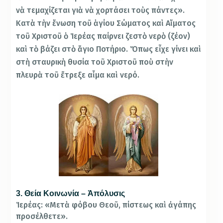
νὰ τεμαχίζεται γιὰ νὰ χορτάσει τοὺς πάντες».
Κατὰ τὴν ἕνωση τοῦ ἁγίου Σώματος καὶ Αἵματος
τοῦ Χριστοῦ ὁ Ἱερέας παίρνει ζεστὸ νερὸ (ζέον)
καὶ τὸ βάζει στὸ ἅγιο Ποτήριο. Ὅπως εἶχε γίνει καὶ
στὴ σταυρικὴ θυσία τοῦ Χριστοῦ ποὺ στὴν
πλευρὰ τοῦ ἔτρεξε αἷμα καὶ νερό.
3. Θεία Κοινωνία – Ἀπόλυσις
Ἱερέας: «Μετὰ φόβου Θεοῦ, πίστεως καὶ ἀγάπης
προσέλθετε».