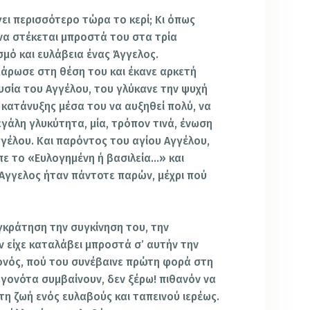
ει περισσότερο τώρα το κερί; Κι όπως
 να στέκεται μπροστά του στα τρία
μό και ευλάβεια ένας Άγγελος.
άρωσε στη θέση του και έκανε αρκετή
υσία του Αγγέλου, του γλύκανε την ψυχή
 κατάνυξης μέσα του να αυξηθεί πολύ, να
γάλη γλυκύτητα, μία, τρόπον τινά, ένωση
γγέλου. Και παρόντος του αγίου Αγγέλου,
ίπε το «Ευλογημένη ή βασιλεία…» και
 Άγγελος ήταν πάντοτε παρών, μέχρι πού
γκράτηση την συγκίνηση του, την
ν είχε καταλάβει μπροστά σ’ αυτήν την
γονός, πού του συνέβαινε πρώτη φορά στη
εγονότα συμβαίνουν, δεν ξέρω! πιθανόν να
τη ζωή ενός ευλαβούς και ταπεινού ιερέως.