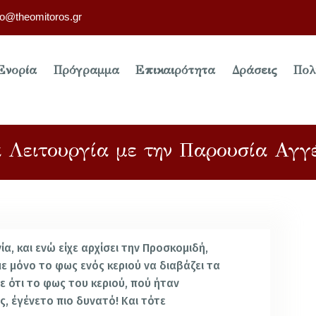
fo@theomitoros.gr
Ενορία
Πρόγραμμα
Επικαιρότητα
Δράσεις
Πολ
 Λειτουργία με την Παρουσία Αγγ
ία, και ενώ είχε αρχίσει την Προσκομιδή,
ε μόνο το φως ενός κεριού να διαβάζει τα
ε ότι το φως του κεριού, πού ήταν
, έγένετο πιο δυνατό! Και τότε