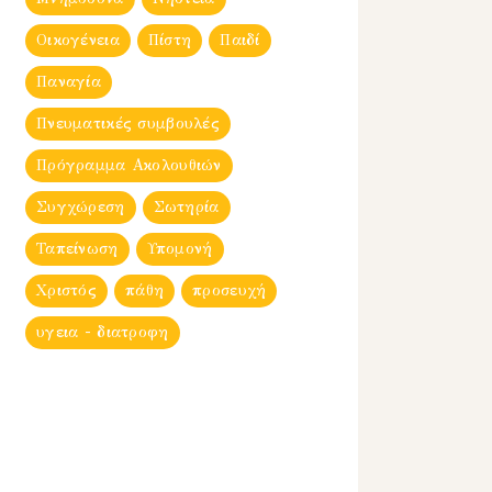
Οικογένεια
Πίστη
Παιδί
Παναγία
Πνευματικές συμβουλές
Πρόγραμμα Ακολουθιών
Συγχώρεση
Σωτηρία
Ταπείνωση
Υπομονή
Χριστός
πάθη
προσευχή
υγεια - διατροφη