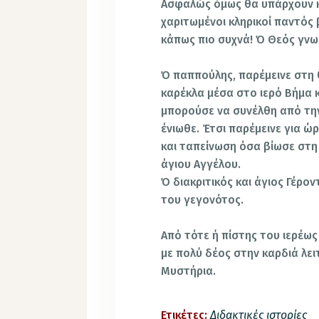
Ασφαλώς όμως θα υπάρχουν κι
χαριτωμένοι κληρικοί παντός
κάπως πιο συχνά! Ό Θεός γνω
Ό παππούλης, παρέμεινε στη θ
καρέκλα μέσα στο ιερό Βήμα κ
μπορούσε να συνέλθη από την
ένιωθε. Έτσι παρέμεινε για 
και ταπείνωση όσα βίωσε στη
άγιου Αγγέλου.
Ό διακριτικός και άγιος Γέρο
του γεγονότος.
Από τότε ή πίστης του ιερέω
με πολύ δέος στην καρδιά λε
Μυστήρια.
Ετικέτες:
Διδακτικές ιστορίες