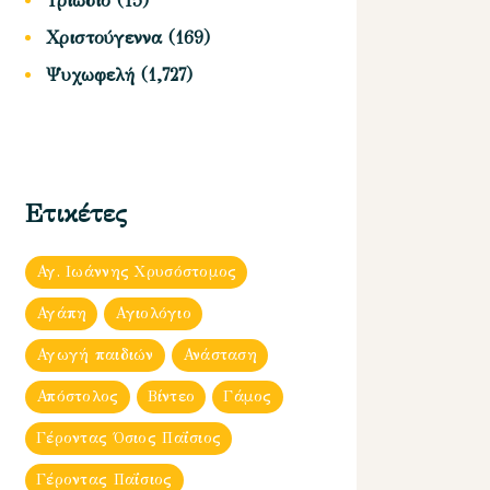
Τριώδιο
(15)
Χριστούγεννα
(169)
Ψυχωφελή
(1,727)
Ετικέτες
Αγ. Ιωάννης Χρυσόστομος
Αγάπη
Αγιολόγιο
Αγωγή παιδιών
Ανάσταση
Απόστολος
Βίντεο
Γάμος
Γέροντας Όσιος Παΐσιος
Γέροντας Παΐσιος