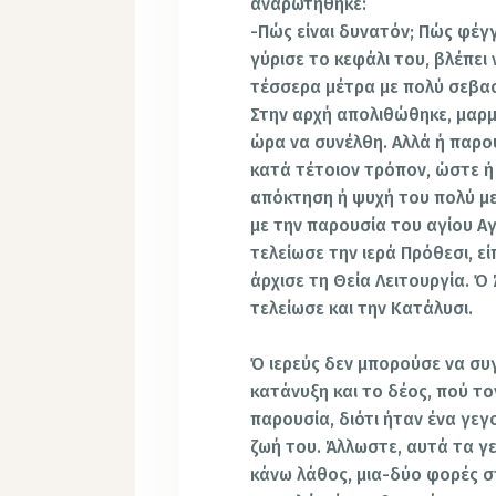
αναρωτήθηκε:
-Πώς είναι δυνατόν; Πώς φέγγ
γύρισε το κεφάλι του, βλέπει
τέσσερα μέτρα με πολύ σεβασ
Στην αρχή απολιθώθηκε, μαρμ
ώρα να συνέλθη. Αλλά ή παρο
κατά τέτοιον τρόπον, ώστε ή
απόκτηση ή ψυχή του πολύ με
με την παρουσία του αγίου Α
τελείωσε τη
ν
ιερά Πρόθεσι, ε
άρχισε τη Θεία Λειτουργία. Ό
τελείωσε και την Κατάλυσι.
Ό ιερεύς δεν μπορούσε να συ
κατάνυξη και το δέος, πού το
παρουσία, διότι ήταν ένα γε
ζωή του. Άλλωστε, αυτά τα γ
κάνω λάθος, μια-δύο φορές σ