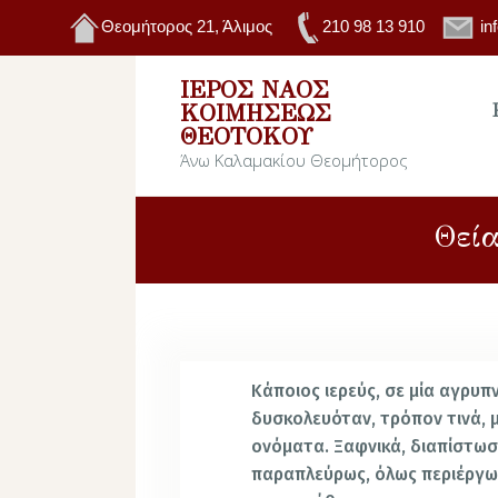
Θεομήτορος 21, Άλιμος
210 98 13 910
in
ΙΕΡΌΣ ΝΑΌΣ
ΚΟΙΜΉΣΕΩΣ
ΘΕΟΤΌΚΟΥ
Άνω Καλαμακίου Θεομήτορος
Θεία
Κάποιος ιερεύς, σε μία αγρυπν
δυσκολευόταν, τρόπον τινά, μ
ονόματα. Ξαφνικά, διαπίστωσ
παραπλεύρως, όλως περιέργως