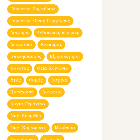
Γέροντας Πορφύριος
Γέροντας Ὀσιος Πορφύριος
Διάφορα
Διδακτικές ιστορίες
Δοκιμασία
Εγωισμός
Εκκλησιασμός
Εξομολόγηση
Θάνατος
Θεία Κοινωνία
Θεός
Θυμός
Ιατρικά
Κατάκριση
Λογισμοί
Λόγια Γερόντων
Μεγ. Βδομἀδα
Μεγ. Σαρακοστή
Μετάνοια
Μνημόσυνα
Νηστεία