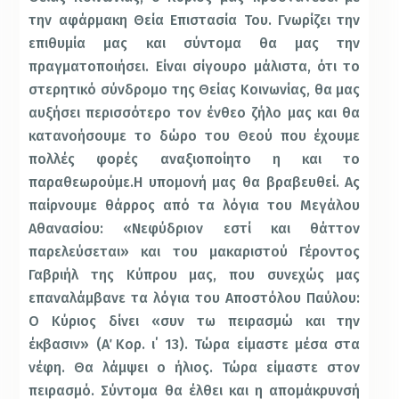
την αφάρμακη Θεία Επιστασία Του. Γνωρίζει την
επιθυμία μας και σύντομα θα μας την
πραγματοποιήσει. Είναι σίγουρο μάλιστα, ότι το
στερητικό σύνδρομο της Θείας Κοινωνίας, θα μας
αυξήσει περισσότερο τον ένθεο ζήλο μας και θα
κατανοήσουμε το δώρο του Θεού που έχουμε
πολλές φορές αναξιοποίητο η και το
παραθεωρούμε.Η υπομονή μας θα βραβευθεί. Ας
παίρνουμε θάρρος από τα λόγια του Μεγάλου
Αθανασίου: «Νεφύδριον εστί και θάττον
παρελεύσεται» και του μακαριστού Γέροντος
Γαβριήλ της Κύπρου μας, που συνεχώς μας
επαναλάμβανε τα λόγια του Αποστόλου Παύλου:
Ο Κύριος δίνει «συν τω πειρασμώ και την
έκβασιν» (Α΄ Κορ. ι΄ 13). Τώρα είμαστε μέσα στα
νέφη. Θα λάμψει ο ήλιος. Τώρα είμαστε στον
πειρασμό. Σύντομα θα έλθει και η απομάκρυνσή