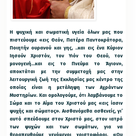
Η ψυχική και σωματική υγεία όλων μας που
πιστεύουμε «εις Θεόν, Πατέρα Παντοκράτορα,
Ποιητήν ουρανού και γης, ..και εις ένα Κύριον
Ιησούν Χριστόν, τον Υιόν του Θεού, τον
μονογενή…και εις το Πνεύμα το Άγιον»,
αποκτάται με την συμμετοχή μας στην
λειτουργική ζωή της Εκκλησίας μας κέντρο της
οποίας είναι η μετάληψη των Αχράντων
Μυστηρίων. Και ομολογούμε, ότι λαμβάνουμε το
Σώμα και το Αίμα του Χριστού μας «εις ίασιν
ψυχής και σώματος». Αισθανόμεθα ασθενείς, γι’
αυτό σπεύδουμε στον Χριστό μας, στον ιατρό
των ψυχών και των σωμάτων, για να
θεραπευθούμε γενόμενοι χριστοφόροι. «Ου