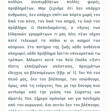
πολλών, ανυπερβλήτων πολλές φορές,
προβλημάτων. Μην ξεχνάμε ότι δεν υπάρχει
άνθρωπος, δεν υπάρχει σπίτι και πόρτα χωρίς τον
δικό του πόνο, τον δικό του καημό, το δικό του
πρόβλημα. Ο Παπαδιαμάντης, ο «Άγιος των
Ελληνικών γραμμάτων» τι μας λέει; «Σαν νάχαν
ποτέ τελειωμό τα πάθια κι οι καημοί του
κόσμου». Στο ποτήριο της ζωής κάθε ασθένεια
υποχωρεί, κάθε πρόβλημα λύεται «πνευματικώ τω
τρόπω». Άλλωστε κατά τον θείο Παύλο «Έστι
πίστις ελπιζομένων υπόστασις, πραγμάτων
έλεγχος ου βλεπομένων» (Εβρ. ια΄ 1). Τον Υιό του
Θεού μας, δεν τον βλέπουμε, τον νοιώθουμε,
όμως, από τις ενέργειες Του, με την δύναμη που
αντλούμε από την γεύση του Σώματος και
Αίματός Του. Σήμερα ομιλούμε και για πανδημία
από τον κορωνοιό. Και αυτόν δεν τον βλέπουμε,