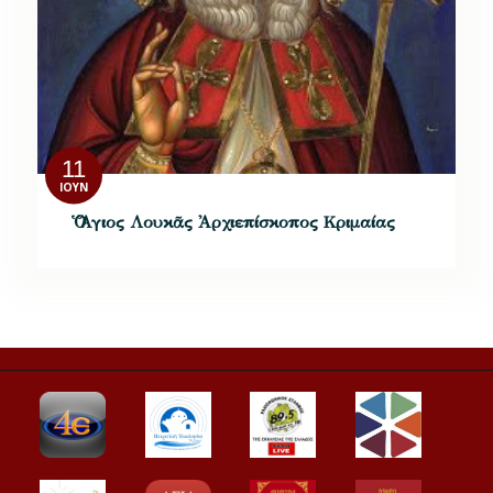
11
ΙΟΎΝ
Ὁ Ἅγιος Λουκᾶς Ἀρχιεπίσκοπος Κριμαίας