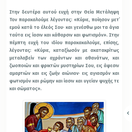
Στην δευτέρα αυτού ευχή στην Θεία Μετάληψη
Τον παρακαλούμε λέγοντας: «Κύριε, ποίησον μετ᾿
εμού κατά το έλεός Σου· και γενέσθω μοι τα άγια
ταύτα εις ίασιν και κάθαρσιν και φωτισμόν». Στην
πέμπτη ευχή του ιδίου παρακακαλούμε, επίσης,
λέγοντας: «Κύριε, καταξίωσόν με ακατακρίτως
μεταλαβείν των αχράντων και αθανάτων, και
ζωοποιών και φρικτών μυστηρίων Σου, εις άφεσιν
αμαρτιών και εις ζωήν αιώνιον· εις αγιασμόν και
φωτισμόν και ρώμην και ίασιν και υγείαν ψυχής τε
και σώματος».