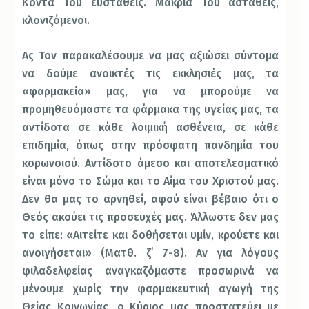
Κοντά Του ευσταθείς. Μακριά Του ασταθείς,
κλονιζόμενοι.
Ας Τον παρακαλέσουμε να μας αξιώσει σύντομα
να δούμε ανοικτές τις εκκλησιές μας, τα
«φαρμακεία» μας, για να μπορούμε να
προμηθευόμαστε τα φάρμακα της υγείας μας, τα
αντίδοτα σε κάθε λοιμική ασθένεια, σε κάθε
επιδημία, όπως στην πρόσφατη πανδημία του
κορωνοιού. Αντίδοτο άμεσο και αποτελεσματικό
είναι μόνο το Σώμα και το Αίμα του Χριστού μας.
Δεν θα μας το αρνηθεί, αφού είναι βέβαιο ότι ο
Θεός ακούει τις προσευχές μας. Άλλωστε δεν μας
το είπε: «Αιτείτε και δοθήσεται υμίν, κρούετε και
ανοιγήσεται» (Ματθ. ζ΄ 7-8). Αν για λόγους
φιλαδελφείας αναγκαζόμαστε προσωρινά να
μένουμε χωρίς την φαρμακευτική αγωγή της
Θείας Κοινωνίας, ο Κύριος μας προστατεύει με