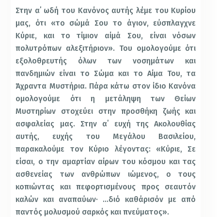
Στην α΄ ωδή του Κανόνος αυτής λέμε του Κυρίου
μας, ότι «το σώμά Σου το άγιον, εύσπλαγχνε
Κύριε, και το τίμιον αίμά Σου, είναι νόσων
πολυτρόπων αλεξιτήριον». Του ομολογούμε ότι
εξολοθρευτής όλων των νοσημάτων και
πανδημιών είναι το Σώμα και το Αίμα Του, τα
Άχραντα Μυστήρια. Πάρα κάτω στον ίδιο Κανόνα
ομολογούμε ότι η μετάληψη των Θείων
Μυστηρίων στοχεύει στην προσθήκη ζωής και
ασφαλείας μας. Στην α΄ ευχή της Ακολουθίας
αυτής, ευχής του Μεγάλου Βασιλείου,
παρακαλούμε τον Κύριο λέγοντας: «Κύριε, Σε
είσαι, ο την αμαρτίαν αίρων του κόσμου και τας
ασθενείας των ανθρώπων ιώμενος, ο τους
κοπιώντας και πεφορτισμένους προς σεαυτόν
καλών και αναπαύων· …διό καθάρισόν με από
παντός μολυσμού σαρκός και πνεύματος».