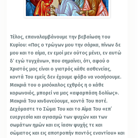
Τέλος, επαναλαμβάνουμε την βεβαίωση του
Κυρίου: «Πας ο τρώγων μου την σάρκα, πίνων δε
μου και το αίμα, εν εμοί μεν ούτος μένει, εν αυτώ
δ’ εγώ τυγχάνω», που σημαίνει, ότι, αφού ο
Χριστός μας είναι ο γιατρός κάθε ασθενείας,
κοντά Του εμείς δεν έχουμε φόβο να νοσήσουμε.
Μακριά του ο μισόκαλος εχθρός η ο κάθε
κορωνοιός, μπορεί να μας «αφαρπάση δολίως».
Μακριά Του κινδυνεύουμε, κοντά Του ποτέ.
Δεχόμαστε το Σώμα Του και το Αίμα Του «επ᾿
ευεργεσία και αγιασμώ των ψυχών και των
σωμάτων ημών και εις ίασιν ψυχής τε και
σώματος και εις αποτροπήν παντός εναντίου» και