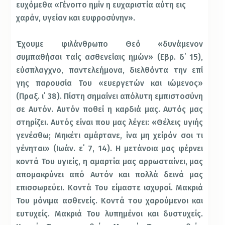
ευχόμεθα «Γένοιτο ημίν η ευχαριστία αύτη εις
χαράν, υγείαν και ευφροσύνην».
Έχουμε φιλάνθρωπο Θεό «δυνάμενον
συμπαθήσαι ταίς ασθενείαις ημών» (Εβρ. δ΄ 15),
εύσπλαγχνο, παντελεήμονα, διελθόντα την επί
γης παρουσία Του «ευεργετών και ιώμενος»
(Πραξ. ι΄ 38). Πίστη σημαίνει απόλυτη εμπιστοσύνη
σε Αυτόν. Αυτόν ποθεί η καρδιά μας. Αυτός μας
στηρίζει. Αυτός είναι που μας λέγει: «Θέλεις υγιής
γενέσθω; Μηκέτι αμάρτανε, ίνα μη χείρόν σοι τι
γένηται» (Ιωάν. ε΄ 7, 14). Η μετάνοια μας φέρνει
κοντά Του υγιείς, η αμαρτία μας αρρωσταίνει, μας
απομακρύνει από Αυτόν και πολλά δεινά μας
επισσωρεύει. Κοντά Του είμαστε ισχυροί. Μακριά
Του μόνιμα ασθενείς. Κοντά του χαρούμενοι και
ευτυχείς. Μακριά Του λυπημένοι και δυστυχείς.