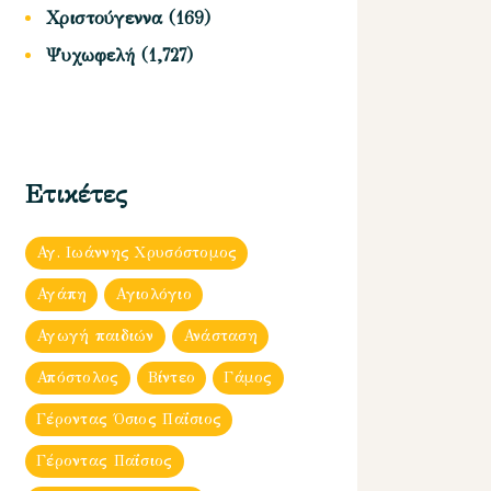
Χριστούγεννα
(169)
Ψυχωφελή
(1,727)
Ετικέτες
Αγ. Ιωάννης Χρυσόστομος
Αγάπη
Αγιολόγιο
Αγωγή παιδιών
Ανάσταση
Απόστολος
Βίντεο
Γάμος
Γέροντας Όσιος Παΐσιος
Γέροντας Παΐσιος