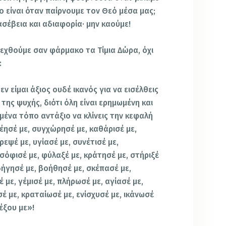
 είναι όταν παίρνουμε τον Θεό μέσα μας;
ασέβεια και αδιαφορία· μην καούμε!
δεχθούμε σαν φάρμακο τα Τίμια Δώρα, όχι
:
εν είμαι άξιος ουδέ ικανός για να εισέλθεις
της ψυχής, διότι όλη είναι ερημωμένη και
 μένα τόπο αντάξιο να κλίνεις την κεφαλή
λέησέ με, συγχώρησέ με, καθάρισέ με,
ρεψέ με, υγίασέ με, συνέτισέ με,
σόφισέ με, φύλαξέ με, κράτησέ με, στήριξέ
οδήγησέ με, βοήθησέ με, σκέπασέ με,
 με, γέμισέ με, πλήρωσέ με, αγίασέ με,
έ με, κραταίωσέ με, ενίσχυσέ με, ικάνωσέ
δέξου με»!