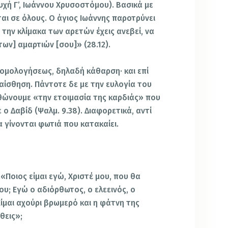
υχή Γ’, Ιωάννου Χρυσοστόμου). Βασικά με
ται σε όλους. Ο άγιος Ιωάννης παροτρύνει
 την κλίμακα των αρετών έχεις ανεβεί, να
ων] αμαρτιών [σου]» (28.12).
ξομολογήσεως, δηλαδή κάθαρση· και επί
αίσθηση. Πάντοτε δε με την ευλογία του
θώνουμε «την ετοιμασία της καρδιάς» που
 ο Δαβίδ (Ψαλμ. 9.38). Διαφορετικά, αντί
 γίνονται φωτιά που κατακαίει.
 «Ποιος είμαι εγώ, Χριστέ μου, που θα
ου; Εγώ ο αδιόρθωτος, ο ελεεινός, ο
ίμαι αχούρι βρωμερό και η φάτνη της
θεις»;