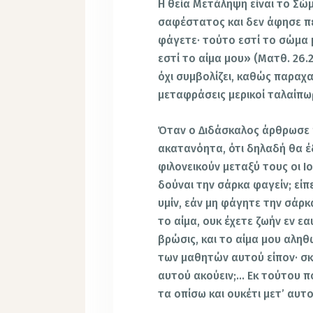
Η θεία Μετάληψη είναι το Σώ
σαφέστατος και δεν άφησε π
φάγετε· τούτο εστί το σώμα 
εστί το αίμα μου» (Ματθ. 26.26
όχι συμβολίζει, καθώς παραχ
μεταφράσεις μερικοί ταλαίπωρ
Όταν ο Διδάσκαλος άρθρωσε 
ακατανόητα, ότι δηλαδή θα έδ
φιλονεικούν μεταξύ τους οι Ι
δούναι την σάρκα φαγείν; είπ
υμίν, εάν μη φάγητε την σάρ
το αίμα, ουκ έχετε ζωήν εν ε
βρώσις, και το αίμα μου αληθ
των μαθητών αυτού είπον· σκ
αυτού ακούειν;… Εκ τούτου π
τα οπίσω και ουκέτι μετ’ αυτο