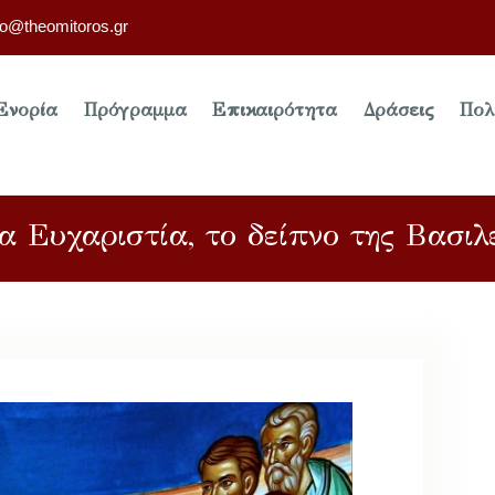
fo@theomitoros.gr
Ενορία
Πρόγραμμα
Επικαιρότητα
Δράσεις
Πολ
α Ευχαριστία, το δείπνο της Βασιλ