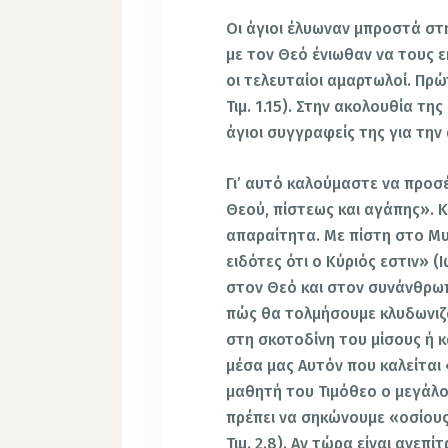
Οι άγιοι έλυωναν μπροστά στ
με τον Θεό ένιωθαν να τους ε
οι τελευταίοι αμαρτωλοί. Πρώ
Τιμ. 1.15). Στην ακολουθία τ
άγιοι συγγραφείς της για την 
Γι’ αυτό καλούμαστε να προ
Θεού, πίστεως και αγάπης». Κα
απαραίτητα. Με πίστη στο Μυσ
ειδότες ότι ο Κύριός εστιν» (Ι
στον Θεό και στον συνάνθρω
πώς θα τολμήσουμε κλυδωνιζό
στη σκοτοδίνη του μίσους ή 
μέσα μας Αυτόν που καλείται «
μαθητή του Τιμόθεο ο μεγάλ
πρέπει να σηκώνουμε «οσίους 
Τιμ. 2.8). Αν τώρα είναι ανεπ