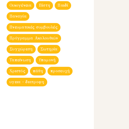
Οικογένεια
Πίστη
Παιδί
Παναγία
Πνευματικές συμβουλές
Πρόγραμμα Ακολουθιών
Συγχώρεση
Σωτηρία
Ταπείνωση
Υπομονή
Χριστός
πάθη
προσευχή
υγεια - διατροφη