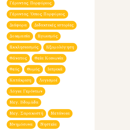
Γέροντας Πορφύριος
Γέροντας Ὀσιος Πορφύριος
Διάφορα
Διδακτικές ιστορίες
Δοκιμασία
Εγωισμός
Εκκλησιασμός
Εξομολόγηση
Θάνατος
Θεία Κοινωνία
Θεός
Θυμός
Ιατρικά
Κατάκριση
Λογισμοί
Λόγια Γερόντων
Μεγ. Βδομἀδα
Μεγ. Σαρακοστή
Μετάνοια
Μνημόσυνα
Νηστεία