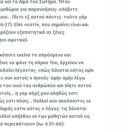
μα και το Αίμα του Σωτήρα. Ήταν
εριθώρια για παρανοήσεις: «Λάβετε
μου… Πίετε εξ αυτού πάντες· τούτο γάρ
-27). Είπε «εστί», που σημαίνει είναι και
αράζουν εξαπατητικά σε ξένες
οι αιρετικοί.
κάποτε εκείνα τα απρόσμενα και
ινε να φάνε τη σάρκα Του, άρχισαν να
ουδαίοι λέγοντας· «πώς δύναται ούτος υμίν
εν ουν αυτοίς ο Ιησούς· αμήν αμήν λέγω
κα του υιού του ανθρώπου και πίητε αυτού
αυτοίς… η γαρ σάρξ μου αληθώς εστι
ώς εστι πόσις… Πολλοί ουν ακούσαντες εκ
ληρός εστιν ούτος ο λόγος· τις δύναται
ολλοί απήλθον εκ των μαθητών αυτού εις
ύ περιεπάτουν» (Ιω. 6.51-66).