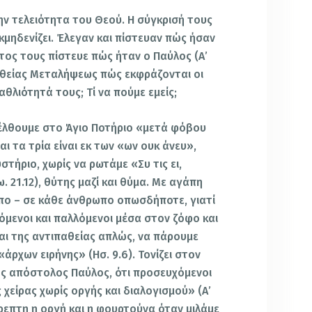
ην τελειότητα του Θεού. Η σύγκρισή τους
κμηδενίζει. Έλεγαν και πίστευαν πώς ήσαν
τος τους πίστευε πώς ήταν ο Παύλος (Α’
ης θείας Μεταλήψεως πώς εκφράζονται οι
αθλιότητά τους; Τί να πούμε εμείς;
σέλθουμε στο Άγιο Ποτήριο «μετά φόβου
ι τα τρία είναι εκ των «ων ουκ άνευ»,
τήριο, χωρίς να ρωτάμε «Συ τις ει,
ω. 21.12), θύτης μαζί και θύμα. Με αγάπη
πο – σε κάθε άνθρωπο οπωσδήποτε, γιατί
μενοι και παλλόμενοι μέσα στον ζόφο και
και της αντιπαθείας απλώς, να πάρουμε
άρχων ειρήνης» (Ησ. 9.6). Τονίζει στον
ος απόστολος Παύλος, ότι προσευχόμενοι
χείρας χωρίς οργής και διαλογισμού» (Α’
ίτρεπτη η οργή και η φουρτούνα όταν μιλάμε