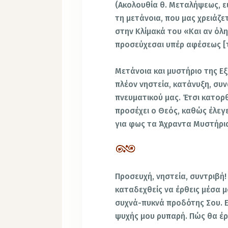
(Ακολουθία θ. Μεταλήψεως, ε
τη μετάνοια, που μας χρειάζε
στην Κλίμακά του «Και αν όλη
προσεύχεσαι υπέρ αφέσεως [τ
Μετάνοια και μυστήριο της Ε
πλέον νηστεία, κατάνυξη, συν
πνευματικού μας. Έτσι κατορ
προσέχει ο Θεός, καθώς έλεγε
για φως τα Άχραντα Μυστήρια
Προσευχή, νηστεία, συντριβή!
καταδεχθείς να έρθεις μέσα μ
συχνά-πυκνά προδότης Σου. Ε
ψυχής μου ρυπαρή. Πώς θα έρ