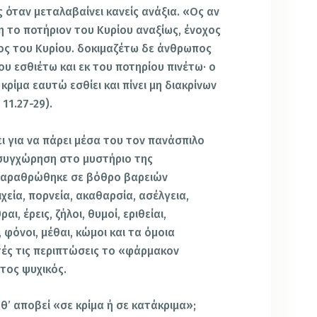
ς όταν μεταλαβαίνει κανείς ανάξια. «Ος αν
η το ποτήριον του Κυρίου αναξίως, ένοχος
ος του Κυρίου. δοκιμαζέτω δε άνθρωπος
ου εσθιέτω και εκ του ποτηρίου πινέτω· ο
κρίμα εαυτώ εσθίει και πίνει μη διακρίνων
11.27-29).
ι για να πάρει μέσα του τον πανάσπιλο
 συγχώρηση στο μυστήριο της
βαραθρώθηκε σε βόθρο βαρειών
χεία, πορνεία, ακαθαρσία, ασέλγεια,
ι, έρεις, ζήλοι, θυμοί, εριθείαι,
, φόνοι, μέθαι, κώμοι και τα όμοια
αυτές τις περιπτώσεις το «φάρμακον
ατος ψυχικός.
 θ’ αποβεί «σε κρίμα ή σε κατάκριμα»;