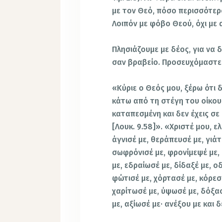
με τον Θεό, πόσο περισσότερο
Λοιπόν με φόβο Θεού, όχι με 
Πλησιάζουμε με δέος, για να 
σαν βραβείο. Προσευχόμαστε
«Κύριε ο Θεός μου, ξέρω ότι δ
κάτω από τη στέγη του οίκου 
καταπεσμένη και δεν έχεις σε
[Λουκ. 9.58]». «Χριστέ μου, ε
άγνισέ με, θεράπευσέ με, γιάτ
σωφρόνισέ με, φρονίμεψέ με, 
με, εδραίωσέ με, δίδαξέ με, 
φώτισέ με, χόρτασέ με, κόρεσέ
χαρίτωσέ με, ύψωσέ με, δόξασ
με, αξίωσέ με· ανέξου με και 