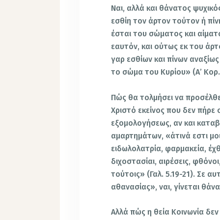
Ναι, αλλά και θάνατος ψυχικό
εσθίη τον άρτον τούτον ή πίν
έσται του σώματος και αίματ
εαυτόν, και ούτως εκ του άρτ
γαρ εσθίων και πίνων αναξίως 
το σώμα του Κυρίου» (Α’ Κορ. 
Πώς θα τολμήσει να προσέλθε
Χριστό εκείνος που δεν πήρε
εξομολογήσεως, αν και κατα
αμαρτημάτων, «άτινά εστι μοι
ειδωλολατρία, φαρμακεία, έχθρα
διχοστασίαι, αιρέσεις, φθόνοι
τούτοις» (Γαλ. 5.19-21). Σε 
αθανασίας», ναι, γίνεται θάν
Αλλά πώς η θεία Κοινωνία δεν