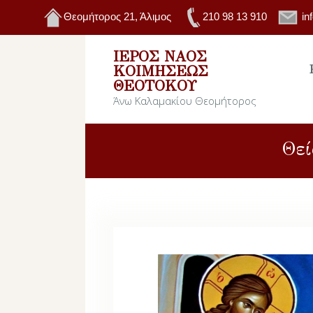
Θεομήτορος 21, Άλιμος
210 98 13 910
in
ΙΕΡΌΣ ΝΑΌΣ
ΚΟΙΜΉΣΕΩΣ
ΘΕΟΤΌΚΟΥ
Άνω Καλαμακίου Θεομήτορος
Θεί