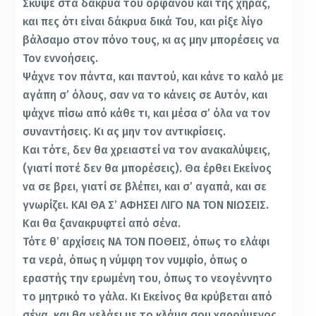
Σκύψε στα δάκρυα του ορφανού και της χήρας,
και πες ότι είναι δάκρυα δικά Του, και ρίξε λίγο
βάλσαμο στον πόνο τους, κι ας μην μπορέσεις να
Τον εννοήσεις.
Ψάχνε τον πάντα, και παντού, και κάνε το καλό με
αγάπη σ’ όλους, σαν να το κάνεις σε Αυτόν, και
ψάχνε πίσω από κάθε τι, και μέσα σ’ όλα να τον
συναντήσεις. Κι ας μην τον αντικρίσεις.
Και τότε, δεν θα χρειαστεί να τον ανακαλύψεις,
(γιατί ποτέ δεν θα μπορέσεις). Θα έρθει Εκείνος
να σε βρει, γιατί σε βλέπει, και σ’ αγαπά, και σε
γνωρίζει. ΚΑΙ ΘΑ Σ’ ΑΦΗΣΕΙ ΛΙΓΟ ΝΑ ΤΟΝ ΝΙΩΣΕΙΣ.
Και θα ξανακρυφτεί από σένα.
Τότε θ’ αρχίσεις ΝΑ ΤΟΝ ΠΟΘΕΙΣ, όπως το ελάφι
τα νερά, όπως η νύμφη τον νυμφίο, όπως ο
εραστής την ερωμένη του, όπως το νεογέννητο
το μητρικό το γάλα. Κι Εκείνος θα κρύβεται από
σένα, και θα γελάει με το κλάμα σου χαρούμενος,