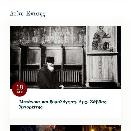
Δείτε Επίσης
18
ΔΕΚ
Μετάνοια καί ἐξομολόγηση. Ἀρχ. Σάββας
Ἁγιορείτης