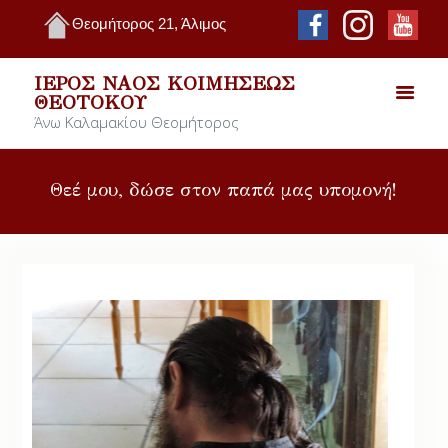
Θεομήτορος 21, Άλιμος
ΙΕΡΌΣ ΝΑΌΣ ΚΟΙΜΉΣΕΩΣ
ΘΕΟΤΌΚΟΥ
Άνω Καλαμακίου Θεομήτορος
Θεέ μου, δώσε στον παπά μας υπομονή!