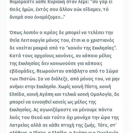
θυμόμαστε κάθε Κυριακή όταν λέμε: “σύ γάρ εἶ
Θεός ἡμῶν, ἐκτός σου ἄλλον οὐκ οἴδαμεν, τό
ὄνομά σου ὀνομάζομεν…”
Όπως λοιπόν ο ιερέας δε μπορεί να τελέσει την
Θεία Λειτουργία μόνος του, έτσι κι ο χριστιανός
δε νοείται μακριά από το “κοινόν της Εκκλησίας”.
Κατά τους αρχαίους κανόνες, αν κάποιο μέλος
της Εκκλησίας δεν κοινωνούσε για κάποιες
εβδομάδες, θεωρούνταν απόβλητο από το Σώμα
των Πιστών. Σα να διάλεξε, από μόνος του, να μην
ανήκει στην Εκκλησία. Χωρίς κοινή Πίστη, κοινή
Ελπίδα, κοινή Αγάπη και τελικά κοινή Ομολογία, δε
μπορεί να εννοηθεί κανείς ως μέλος της
Εκκλησίας. Ας αγωνιζόμαστε να μένουμε πάντα
λαός του Θεού και τούτο όχι μονάχα την ώρα της
Λατρείας αλλά σε κάθε πτυχή της ζωής. Τότε, στ’
αλήθεια, η Πίστη, η Ελπίδα, η Αγάπη κι η Ομολογία