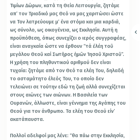
Τιμίων Δώρων, κατά τη Θεία Λειτουργία, ζητάμε
απ’ τον Τριαδικό μας Θεό να μας χαριτώσει ώστε
να Τον λατρεύουμε μ’ ένα στόμα και μια καρδιά,
ως σύνολο, ως οικογένεια, ως Εκκλησία. Αυτή η
προϋπόθεση, όπως συνεχίζει ο ιερός συγγραφέας,
είναι αναγκαία ώστε να έρθουν “τά ἐλέη τοῦ
μεγάλου Θεοῦ καί Σωτῆρος ἡμῶν Ἰησοῦ Χριστοῦ”.
Η χρήση του πληθυντικού αριθμού δεν είναι
τυχαία: ζητάμε από τον Θεό τα ελέη Του, δηλαδή
το ασταμάτητο έλεός Του, το οποίο δεν
τελειώνει σε τούτην εδώ τη ζωή αλλά συνεχίζεται
στους αιώνες των αιώνων. Η Βασιλεία των
Ουρανών, άλλωστε, είναι γέννημα της Αγάπης του
Θεού για τον άνθρωπο. Τα ελέη του Θεού είν’
ακατάπαυστα.
Πολλοί αδελφοί μας λένε: “θα πάω στην Εκκλησία,