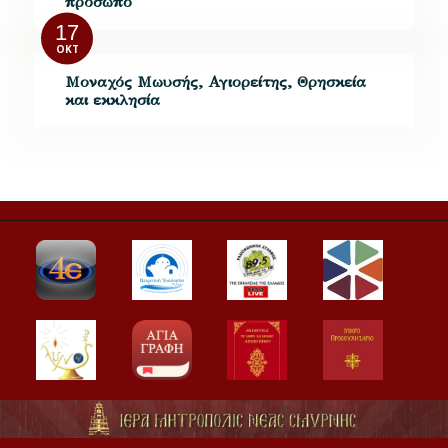
πρόσωπο
17
ΟΚΤ
Μοναχός Μωυσής, Αγιορείτης, Θρησκεία
και εκκλησία