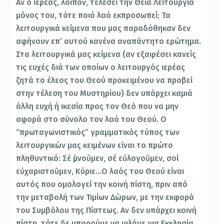
Αν ο ιερέας, λοιπόν, τελέσει την Θεία Λειτουργία
μόνος του, τότε ποιό λαό εκπροσωπεί; Τα
λειτουργικά κείμενα που μας παραδόθηκαν δεν
αφήνουν επ’ αυτού κανένα αναπάντητο ερώτημα.
Στα λειτουργικά μας κείμενα (αν εξαιρέσει κανείς
τις ευχές διά των οποίων ο λειτουργός ιερέας
ζητά το έλεος του Θεού προκειμένου να προβεί
στην τέλεση του Μυστηρίου) δεν υπάρχει καμιά
άλλη ευχή ή ικεσία προς τον Θεό που να μην
αφορά στο σύνολο τον λαό του Θεού. Ο
“πρωταγωνιστικός” γραμματικός τύπος των
λειτουργικών μας κειμένων είναι το πρώτο
πληθυντικό: Σέ ὑμνοῦμεν, σέ εὐλογοῦμεν, σοί
εὐχαριστοῦμεν, Κύριε…Ο λαός του Θεού είναι
αυτός που ομολογεί την κοινή πίστη, πριν από
την μεταβολή των Τιμίων Δώρων, με την εκφορά
του Συμβόλου της Πίστεως. Αν δεν υπάρχει κοινή
πίστη, τότε δε μπορούμε να μιλάμε για Εκκλησία.