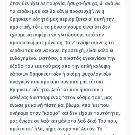
όταν δεν έχει Λειτουργία, ήσυχα-ήσυχα, θ’ ανάψω
το κεράκι μου και θα κάνω προσευχή”. Αν η
θρησκευτικότητά μας περιορίζεται σ’ αυτή την
πρακτική, τότε το μόνο σίγουρο είναι ότι δεν
έχουμε καταφέρει να γλιτώσουμε από την
προσωπική μας μόνωση. Το ν’ ανάψει κανείς το
κεράκι του και να κάνει προσευχή, είναι καλό κι
ευλογημένο. Ωστόσο, ο Χριστός εγκαινίασε την
έξοδο του εαυτού μας από την απλή κάλυψη
κάποιων θρησκευτικών ή ακόμη ψυχολογικών
αναγκών που προκύπτουν από μια τέτοια
θρησκευτικότητα. Από ‘κει που ήμασταν ο
καθένας διεσπαρμένος “στον κόσμο του”, μας
ένωσε με κοινή πίστη και βίωμα. Από ‘κει που
ανήκαμε στον “κόσμο” και δεν είχαμε ταυτότητα,
μας ένωσε σε λαό και μάλιστα λαό δικό Του που,
πρώτα απ’ όλα, πήρε όνομα απ’ Αυτόν. Το