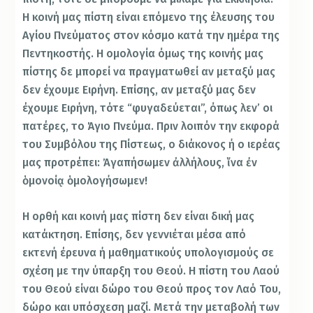
Η κοινή μας πίστη είναι επόμενο της έλευσης του
Αγίου Πνεύματος στον κόσμο κατά την ημέρα της
Πεντηκοστής. Η ομολογία όμως της κοινής μας
πίστης δε μπορεί να πραγματωθεί αν μεταξύ μας
δεν έχουμε Ειρήνη. Επίσης, αν μεταξύ μας δεν
έχουμε Ειρήνη, τότε “φυγαδεύεται”, όπως λεν’ οι
πατέρες, το Άγιο Πνεύμα. Πριν λοιπόν την εκφορά
του Συμβόλου της Πίστεως, ο διάκονος ή ο ιερέας
μας προτρέπει: Ἀγαπήσωμεν ἀλλήλους, ἵνα ἐν
ὁμονοίᾳ ὁμολογήσωμεν!
Η ορθή και κοινή μας πίστη δεν είναι δική μας
κατάκτηση. Επίσης, δεν γεννιέται μέσα από
εκτενή έρευνα ή μαθηματικούς υπολογισμούς σε
σχέση με την ύπαρξη του Θεού. Η πίστη του Λαού
του Θεού είναι δώρο του Θεού προς τον Λαό Του,
δώρο και υπόσχεση μαζί. Μετά την μεταβολή των