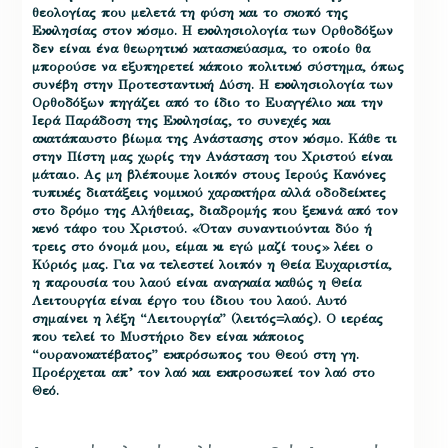
θεολογίας που μελετά τη φύση και το σκοπό της
Εκκλησίας στον κόσμο. Η εκκλησιολογία των Ορθοδόξων
δεν είναι ένα θεωρητικό κατασκεύασμα, το οποίο θα
μπορούσε να εξυπηρετεί κάποιο πολιτικό σύστημα, όπως
συνέβη στην Προτεσταντική Δύση. Η εκκλησιολογία των
Ορθοδόξων πηγάζει από το ίδιο το Ευαγγέλιο και την
Ιερά Παράδοση της Εκκλησίας, το συνεχές και
ακατάπαυστο βίωμα της Ανάστασης στον κόσμο. Κάθε τι
στην Πίστη μας χωρίς την Ανάσταση του Χριστού είναι
μάταιο. Ας μη βλέπουμε λοιπόν στους Ιερούς Κανόνες
τυπικές διατάξεις νομικού χαρακτήρα αλλά οδοδείκτες
στο δρόμο της Αλήθειας, διαδρομής που ξεκινά από τον
κενό τάφο του Χριστού. «Όταν συναντιούνται δύο ή
τρεις στο όνομά μου, είμαι κι εγώ μαζί τους» λέει ο
Κύριός μας. Για να τελεστεί λοιπόν η Θεία Ευχαριστία,
η παρουσία του λαού είναι αναγκαία καθώς η Θεία
Λειτουργία είναι έργο του ίδιου του λαού. Αυτό
σημαίνει η λέξη “Λειτουργία” (λειτός=λαός). Ο ιερέας
που τελεί το Μυστήριο δεν είναι κάποιος
“ουρανοκατέβατος” εκπρόσωπος του Θεού στη γη.
Προέρχεται απ’ τον λαό και εκπροσωπεί τον λαό στο
Θεό.