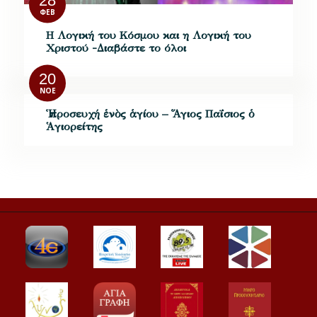
28
ΦΕΒ
H Λογική του Κόσμου και η Λογική του
Χριστού -Διαβάστε το όλοι
20
ΝΟΈ
Ἡ προσευχή ἑνὸς ἁγίου – Ἅγιος Παΐσιος ὁ
Ἁγιορείτης