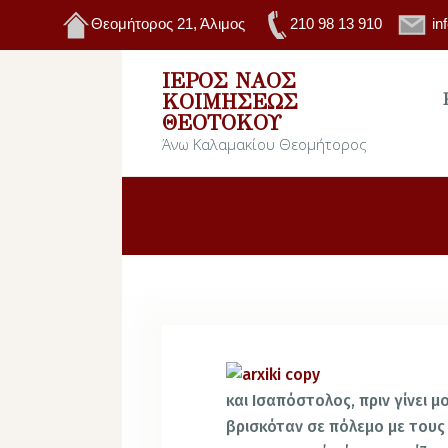
Θεομήτορος 21, Άλιμος
210 98 13 910
in
ΙΕΡΌΣ ΝΑΌΣ
ΚΟΙΜΉΣΕΩΣ
ΘΕΟΤΌΚΟΥ
Άνω Καλαμακίου Θεομήτορος
και Ισαπόστολος, πριν γίνει
βρισκόταν σε πόλεμο με τους