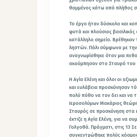
θαμμένος κάτω από πλήθος σ
Το έργο ήταν δύσκολο και κο
φυτά και πλούσιος βασιλικός
κατάλληλο σημείο. Βρέθηκαν τ
ληστών. Πάλι σύμφωνα με την
αναγνωρίσθηκε όταν μια πεθα
ακούμπησαν στο Σταυρό του 
H Αγία Ελένη και όλοι οι αξιω
και ευλάβεια προσκύνησαν τό
πολύ πόθο να τον δει και να 
Ιεροσολύμων Μακάριος θεώρησ
Σταυρός σε προσκύνηση στα 
έκτιζε η Αγία Ελένη, για να σ
Γολγοθά. Πράγματι, στις 13 Σ
συγκεντρώθηκε πολύς κόσμος