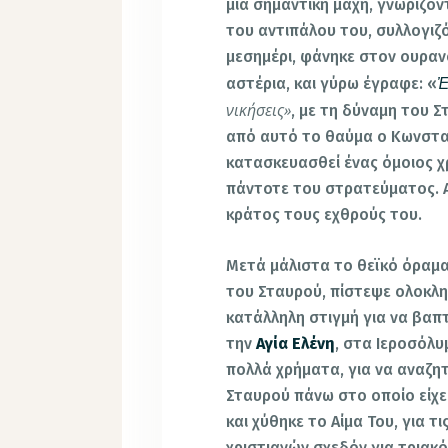
μια σημαντική μάχη, γνωρίζον
του αντιπάλου του, συλλογιζό
μεσημέρι, φάνηκε στον ουραν
αστέρια, και γύρω έγραφε: «
νικήσεις»
, με τη δύναμη του Σ
από αυτό το θαύμα ο Κωνσταν
κατασκευασθεί ένας όμοιος 
πάντοτε του στρατεύματος. Α
κράτος τους εχθρούς του.
Μετά μάλιστα το θεϊκό όραμα 
του Σταυρού, πίστεψε ολοκλη
κατάλληλη στιγμή για να βαπτι
την
Αγία Ελένη
, στα Ιεροσόλυ
πολλά χρήματα, για να αναζητή
Σταυρού πάνω στο οποίο είχ
και χύθηκε το Αίμα Του, για τ
χριστιανών σχεδόν για τριακό