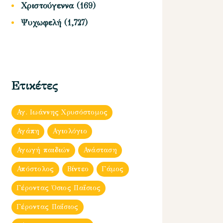
Χριστούγεννα
(169)
Ψυχωφελή
(1,727)
Ετικέτες
Αγ. Ιωάννης Χρυσόστομος
Αγάπη
Αγιολόγιο
Αγωγή παιδιών
Ανάσταση
Απόστολος
Βίντεο
Γάμος
Γέροντας Όσιος Παΐσιος
Γέροντας Παΐσιος