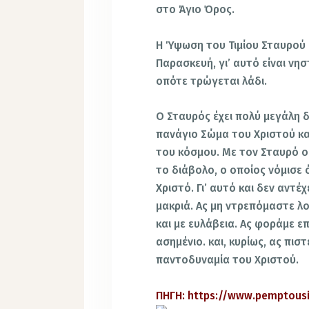
στο Άγιο Όρος.
H Ύψωση του Τιμίου Σταυρού 
Παρασκευή, γι’ αυτό είναι νησ
οπότε τρώγεται λάδι.
O Σταυρός έχει πολύ μεγάλη 
πανάγιο Σώμα του Χριστού κα
του κόσμου. Με τον Σταυρό ο 
το διάβολο, ο οποίος νόμισε 
Χριστό. Γι’ αυτό και δεν αντέ
μακριά. Ας μη ντρεπόμαστε λ
και με ευλάβεια. Ας φοράμε 
ασημένιο. και, κυρίως, ας πι
παντοδυναμία του Χριστού.
ΠΗΓΗ: https://www.pemptousi