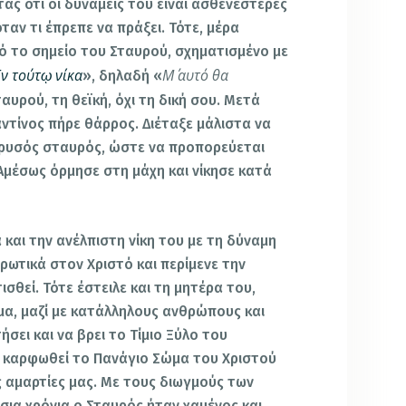
τας ότι οι δυνάμεις του είναι ασθενέστερες
ταν τι έπρεπε να πράξει. Τότε, μέρα
ό το σημείο του Σταυρού, σχηματισμένο με
Ἐ
ν τούτ
ῳ
νίκα
Μ΄ αυτό θα
», δηλαδή «
ταυρού, τη θεϊκή, όχι τη δική σου. Μετά
τίνος πήρε θάρρος. Διέταξε μάλιστα να
χρυσός σταυρός, ώστε να προπορεύεται
μέσως όρμησε στη μάχη και νίκησε κατά
και την ανέλπιστη νίκη του με τη δύναμη
ρωτικά στον Χριστό και περίμενε την
σθεί. Τότε έστειλε και τη μητέρα του,
μα, μαζί με κατάλληλους ανθρώπους και
σει και να βρει το Τίμιο Ξύλο του
ε καρφωθεί το Πανάγιο Σώμα του Χριστού
ις αμαρτίες μας. Με τους διωγμούς των
σια χρόνια ο Σταυρός ήταν χαμένος και