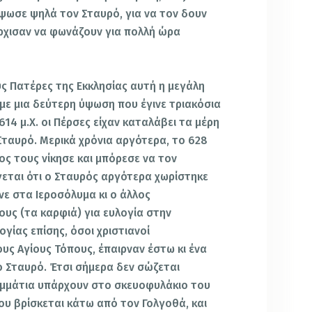
ύψωσε ψηλά τον Σταυρό, για να τον δουν
 άρχισαν να φωνάζουν για πολλή ώρα
ς Πατέρες της Εκκλησίας αυτή η μεγάλη
ι με μια δεύτερη ύψωση που έγινε τριακόσια
614 μ.X. οι Πέρσες είχαν καταλάβει τα μέρη
 Σταυρό. Μερικά χρόνια αργότερα, το 628
ος τους νίκησε και μπόρεσε να τον
γεται ότι ο Σταυρός αργότερα χωρίστηκε
νε στα Ιεροσόλυμα κι ο άλλος
ους (τα καρφιά) για ευλογία στην
γίας επίσης, όσοι χριστιανοί
υς Αγίους Τόπους, έπαιρναν έστω κι ένα
ο Σταυρό. Έτσι σήμερα δεν σώζεται
ομμάτια υπάρχουν στο σκευοφυλάκιο του
ου βρίσκεται κάτω από τον Γολγοθά, και