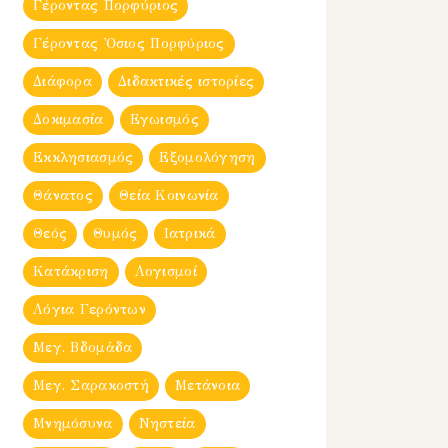
Γέροντας Πορφύριος
Γέροντας Ὀσιος Πορφύριος
Διάφορα
Διδακτικές ιστορίες
Δοκιμασία
Εγωισμός
Εκκλησιασμός
Εξομολόγηση
Θάνατος
Θεία Κοινωνία
Θεός
Θυμός
Ιατρικά
Κατάκριση
Λογισμοί
Λόγια Γερόντων
Μεγ. Βδομἀδα
Μεγ. Σαρακοστή
Μετάνοια
Μνημόσυνα
Νηστεία