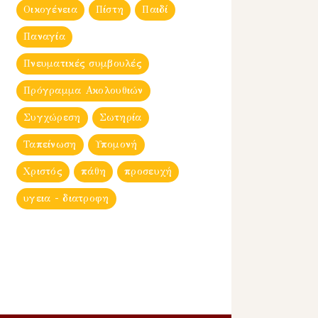
Οικογένεια
Πίστη
Παιδί
Παναγία
Πνευματικές συμβουλές
Πρόγραμμα Ακολουθιών
Συγχώρεση
Σωτηρία
Ταπείνωση
Υπομονή
Χριστός
πάθη
προσευχή
υγεια - διατροφη