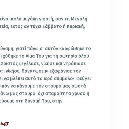
είναι πολύ μεγάλη γιορτή, σαν τη Μεγάλη
τεία, εκτός αν τύχει Σάββατο ή Κυριακή,
δύναμη, γιατί πάνω σ’ αυτόν καρφώθηκε το
ι χύθηκε το Αίμα Tου για τη σωτηρία όλου
Χριστός ξεγέλασε, νίκησε και ντρόπιασε
ότι νίκησε, θανάτωσε κι εξαφάνισε τον
χει να βλέπει αυτό το ιερό σύμβολο· φεύγει
οιπόν να κάνουμε τον σταυρό μας σωστά
επάνω μας σταυρό, όχι απαραίτητα χρυσό ή
στεύουμε στη δύναμή Tου, στην
a.gr