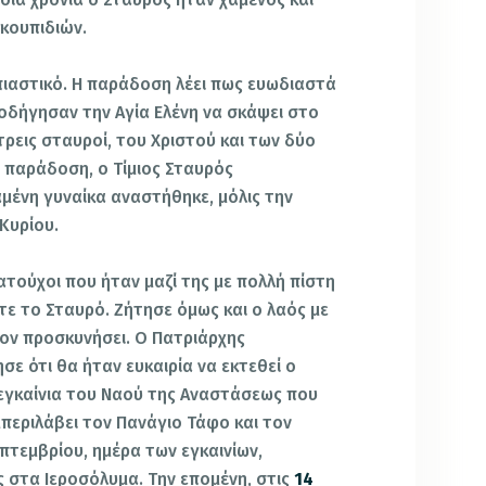
κουπιδιών.
πιαστικό. Η παράδοση λέει πως ευωδιαστά
 οδήγησαν την Αγία Ελένη να σκάψει στο
ρεις σταυροί, του Χριστού και των δύο
 παράδοση, ο Τίμιος Σταυρός
μένη γυναίκα αναστήθηκε, μόλις την
Κυρίου.
ματούχοι που ήταν μαζί της με πολλή πίστη
τε το Σταυρό. Ζήτησε όμως και ο λαός με
τον προσκυνήσει. Ο Πατριάρχης
ε ότι θα ήταν ευκαιρία να εκτεθεί ο
εγκαίνια του Ναού της Αναστάσεως που
υμπεριλάβει τον Πανάγιο Τάφο και τον
επτεμβρίου, ημέρα των εγκαινίων,
 στα Ιεροσόλυμα. Την επομένη, στις
14