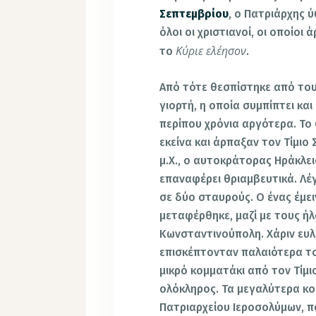
Σεπτεμβρίου
, ο Πατριάρχης 
όλοι οι χριστιανοί, οι οποίοι
Κύριε ελέησον
το
.
Από τότε θεσπίστηκε από του
γιορτή, η οποία συμπίπτει κα
περίπου χρόνια αργότερα. Το 
εκείνα και άρπαξαν τον Τίμιο
μ.X., ο αυτοκράτορας Ηράκλει
επαναφέρει θριαμβευτικά. Λέ
σε δύο σταυρούς. Ο ένας έμει
μεταφέρθηκε, μαζί με τους ήλ
Κωνσταντινούπολη. Χάριν ευλο
επισκέπτονταν παλαιότερα το
μικρό κομματάκι από τον Τίμι
ολόκληρος. Τα μεγαλύτερα κ
Πατριαρχείου Ιεροσολύμων, π