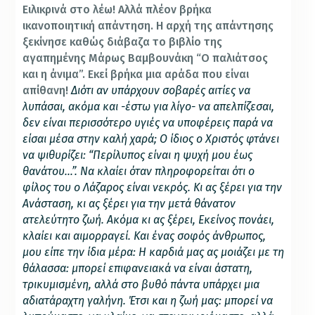
Ειλικρινά στο λέω! Αλλά πλέον βρήκα
ικανοποιητική απάντηση. Η αρχή της απάντησης
ξεκίνησε καθώς διάβαζα το βιβλίο της
αγαπημένης Μάρως Βαμβουνάκη “Ο παλιάτσος
και η άνιμα”. Εκεί βρήκα μια αράδα που είναι
απίθανη!
Διότι αν υπάρχουν σοβαρές αιτίες να
λυπάσαι, ακόμα και -έστω για λίγο- να απελπίζεσαι,
δεν είναι περισσότερο υγιές να υποφέρεις παρά να
είσαι μέσα στην καλή χαρά; Ο ίδιος ο Χριστός φτάνει
να ψιθυρίζει: “Περίλυπος είναι η ψυχή μου έως
θανάτου…”. Να κλαίει όταν πληροφορείται ότι ο
φίλος του ο Λάζαρος είναι νεκρός. Κι ας ξέρει για την
Ανάσταση, κι ας ξέρει για την μετά θάνατον
ατελεύτητο ζωή. Ακόμα κι ας ξέρει, Εκείνος πονάει,
κλαίει και αιμορραγεί. Και ένας σοφός άνθρωπος,
μου είπε την ίδια μέρα: Η καρδιά μας ας μοιάζει με τη
θάλασσα: μπορεί επιφανειακά να είναι άστατη,
τρικυμισμένη, αλλά στο βυθό πάντα υπάρχει μια
αδιατάραχτη γαλήνη. Έτσι και η ζωή μας: μπορεί να