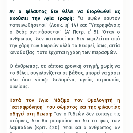
Αν ο φίλαυτος δεν θέλει να διορθωθεί ας
ακούσει την Αγία Γραφή:
“Ο υψών εαυτόν
ταπεινωθήσεται” (Λουκ. ιη΄ 14) και: “Υπερηφάνοις
ο Θεός αντιτάσσεται” (Α’ Πετρ. ε΄ 5). Όταν ο
άνθρωπος, δεν κατανοεί και δεν ωφελείται από
την χάρη των δωρεών αλλά τα θεωρεί, ίσως, αιτία
κενοδοξίας, τότε έρχεται η χάρη των πειρασμών.
Ο άνθρωπος, σε κάποια χρονική στιγμή, χωρίς να
το θέλει, συγκλονίζεται σε βάθος, μπορεί να χάσει
όλα όσα νόμιζε δεδομένα, υγεία, περιουσία,
οικείους.
Κατά τον Άγιο Μάξιμο τον Ομολογητή η
“καταφρόνηση” του σώματος και της φιλαυτίας
οδηγεί στη θέωση:
“αν ο Γεδεών δεν έσπαγε τις
στάμνες, δεν θα μπορούσε να δει το φως των
λαμπάδων (Κριτ. ζ΄20). Έτσι και ο άνθρωπος, αν