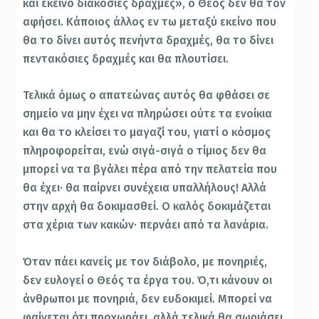
και εκείνο διακόσιες δραχμές», ο Θεός δεν θα τον
αφήσει. Κάποιος άλλος εν τω μεταξύ εκείνο που
θα το δίνει αυτός πενήντα δραχμές, θα το δίνει
πεντακόσιες δραχμές και θα πλουτίσει.
Τελικά όμως ο απατεώνας αυτός θα φθάσει σε
σημείο να μην έχει να πληρώσει ούτε τα ενοίκια
και θα το κλείσει το μαγαζί του, γιατί ο κόσμος
πληροφορείται, ενώ σιγά-σιγά ο τίμιος δεν θα
μπορεί να τα βγάλει πέρα από την πελατεία που
θα έχει· θα παίρνει συνέχεια υπαλλήλους! Αλλά
στην αρχή θα δοκιμασθεί. Ο καλός δοκιμάζεται
στα χέρια των κακών· περνάει από τα λανάρια.
Όταν πάει κανείς με τον διάβολο, με πονηριές,
δεν ευλογεί ο Θεός τα έργα του. Ό,τι κάνουν οι
άνθρωποι με πονηριά, δεν ευδοκιμεί. Μπορεί να
φαίνεται ότι προχωράει, αλλά τελικά θα σωριάσει.