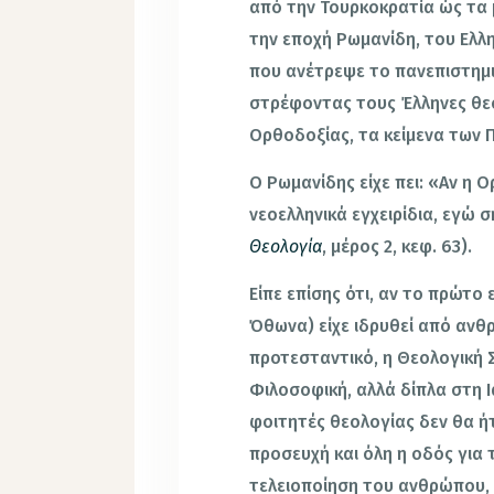
από την Τουρκοκρατία ώς τα 
την εποχή Ρωμανίδη, του Ελλ
που ανέτρεψε το πανεπιστημ
στρέφοντας τους Έλληνες θε
Ορθοδοξίας, τα κείμενα των 
Ο Ρωμανίδης είχε πει: «Αν η
νεοελληνικά εγχειρίδια, εγώ 
Θεολογία
, μέρος 2, κεφ. 63).
Είπε επίσης ότι, αν το πρώτο
Όθωνα) είχε ιδρυθεί από αν
προτεσταντικό, η Θεολογική 
Φιλοσοφική, αλλά δίπλα στη Ι
φοιτητές θεολογίας δεν θα ήτ
προσευχή και όλη η οδός για 
τελειοποίηση του ανθρώπου, 