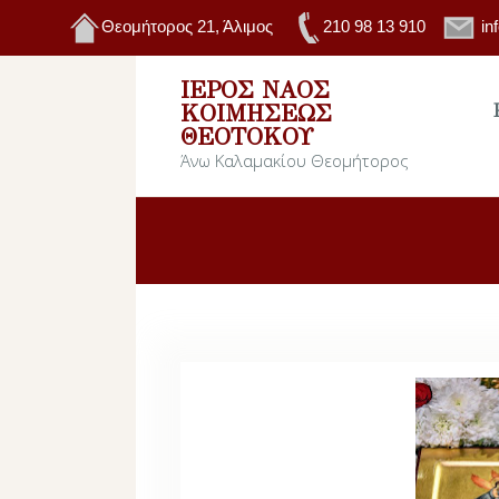
Θεομήτορος 21, Άλιμος
210 98 13 910
in
ΙΕΡΌΣ ΝΑΌΣ
ΚΟΙΜΉΣΕΩΣ
ΘΕΟΤΌΚΟΥ
Άνω Καλαμακίου Θεομήτορος