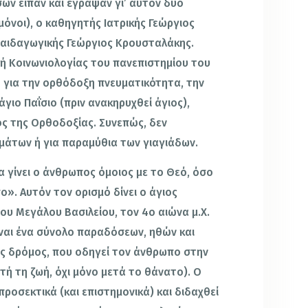
σων είπαν και έγραψαν γι’ αυτόν δύο
 μόνοι), ο καθηγητής Ιατρικής Γεώργιος
Παιδαγωγικής Γεώργιος Κρουσταλάκης.
τή Κοινωνιολογίας του πανεπιστημίου του
 για την ορθόδοξη πνευματικότητα, την
άγιο Παΐσιο (πριν ανακηρυχθεί άγιος),
τός της Ορθοδοξίας. Συνεπώς, δεν
μάτων ή για παραμύθια των γιαγιάδων.
 να γίνει ο άνθρωπος όμοιος με το Θεό, όσο
ο». Αυτόν τον ορισμό δίνει ο άγιος
ου Μεγάλου Βασιλείου, τον 4ο αιώνα μ.Χ.
ίναι ένα σύνολο παραδόσεων, ηθών και
ός δρόμος, που οδηγεί τον άνθρωπο στην
τή τη ζωή, όχι μόνο μετά το θάνατο). Ο
προσεκτικά (και επιστημονικά) και διδαχθεί