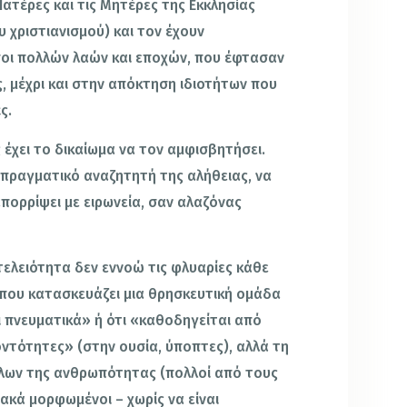
τέρες και τις Μητέρες της Εκκλησίας
 χριστιανισμού) και τον έχουν
ποι πολλών λαών και εποχών, που έφτασαν
, μέχρι και στην απόκτηση ιδιοτήτων που
ς.
 έχει το δικαίωμα να τον αμφισβητήσει.
πραγματικό αναζητητή της αλήθειας, να
απορρίψει με ειρωνεία, σαν αλαζόνας
τελειότητα δεν εννοώ τις φλυαρίες κάθε
ου κατασκευάζει μια θρησκευτική ομάδα
ι πνευματικά» ή ότι «καθοδηγείται από
ντότητες» (στην ουσία, ύποπτες), αλλά τη
λων της ανθρωπότητας (πολλοί από τους
ακά μορφωμένοι – χωρίς να είναι