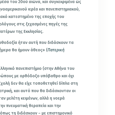
μέσα του 20ού αιώνα, και συγκεκριμένα ώς
ηνοαμερικανού ιερέα και πανεπιστημιακού,
ιακό κατεστημένο της εποχής του
ολόγους στις ξεχασμένες πηγές της
Πατέρων της Εκκλησίας.
 Ορθοδοξία ήταν αυτή που διδάσκουν τα
σήμερα θα ήμουν άθεος» (
Πατερική
 ελληνικό πανεπιστήμιο (στην Αθήνα του
θρώπους με ορθόδοξο υπόβαθρο και όχι
Σχολή δεν θα είχε τοποθετηθεί δίπλα στη
ατρική, και αυτό που θα διδάσκονταν οι
αν μελέτη κειμένων, αλλά η νοερά
την πνευματική θεραπεία και την
όπως τη διδάσκουν – με επιστημονικό