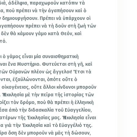
ιδιά, ἀδέλφια, παραχωροῦν κατόπιν τὰ
α, ποὺ πρέπει νὰ τὴν ἀγαπήσουν καὶ ὁ
ὴν δημιουργήσουν. Πρέπει νὰ ὑπάρχουν οἱ
 ἀγαπήσουν πρέπει νὰ τὴ δοῦν στὴ ζωὴ τῶν
 δὲν θὰ κάμουν γάμο κατὰ Θεόν, καὶ
τό.
ι ὁ γάμος εἶναι μία συναισθηματικὴ
ἶναι ἕνα Μυστήριο. Φυτεύεται στὴ γῆ, καὶ
τῶν Οὐρανῶν πλέον ὡς ἄγγελοι! Ἔτσι τὰ
νται, ἐξαϋλώνονται, ὁπότε οὔτε ὁ
 οἰκογένειας, οὔτε ἄλλοι κίνδυνοι μποροῦν
 Ἡ Ἐκκλησία μὲ τὴν πεῖρα τῆς ἱστορίας τῶν
οίξει τὸν δρόμο, ποὺ θὰ πρέπει ἡ ἑλληνικὴ
έσα ἀπὸ τὴν διδασκαλία τοῦ Εὐαγγελίου,
ατέρων τῆς Ἐκκλησίας μας. Ἡ Ἐκκλησία εἶναι
 γιὰ τὴν Ἐκκλησία καὶ τὸ Εὐαγγέλιό της.
ῖρα ὅση δὲν μποροῦν νὰ μᾶς τὴ δώσουν,