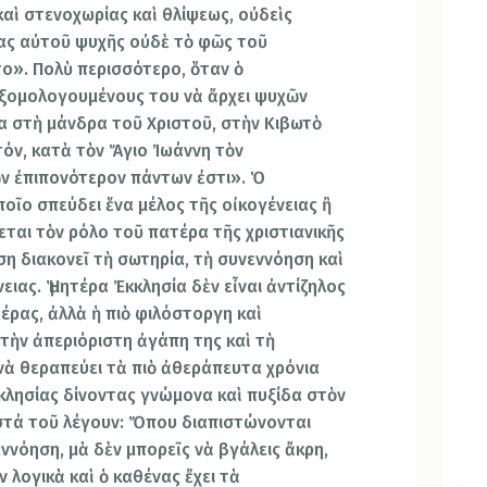
καὶ στενοχωρίας καὶ θλίψεως, οὐδεὶς
ίας αὐτοῦ ψυχῆς οὐδὲ τὸ φῶς τοῦ
ο». Πολὺ περισσότερο, ὅταν ὁ
ἐξομολογουμένους του νὰ ἄρχει ψυχῶν
α στὴ μάνδρα τοῦ Χριστοῦ, στὴν Κιβωτὸ
όν, κατὰ τὸν Ἅγιο Ἰωάννη τὸν
ν ἐπιπονότερον πάντων ἐστι». Ὁ
οῖο σπεύδει ἕνα μέλος τῆς οἰκογένειας ἢ
εται τὸν ρόλο τοῦ πατέρα τῆς χριστιανικῆς
ση διακονεῖ τὴ σωτηρία, τὴ συνεννόηση καὶ
ιας. Ἡ μητέρα Ἐκκλησία δὲν εἶναι ἀντίζηλος
έρας, ἀλλὰ ἡ πιὸ φιλόστοργη καὶ
ὲ τὴν ἀπεριόριστη ἀγάπη της καὶ τὴ
νὰ θεραπεύει τὰ πιὸ ἀθεράπευτα χρόνια
κλησίας δίνοντας γνώμονα καὶ πυξίδα στὸν
ωστά τοῦ λέγουν: Ὅπου διαπιστώνονται
νόηση, μὰ δὲν μπορεῖς νὰ βγάλεις ἄκρη,
ν λογικὰ καὶ ὁ καθένας ἔχει τὰ