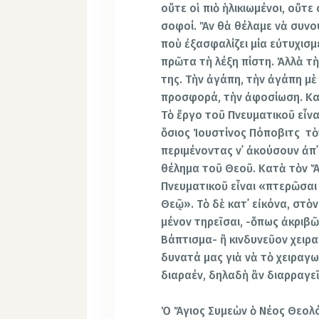
οὔτε οἱ πιὸ ἡλικιωμένοι, οὔτε ο
σοφοί. Ἂν θὰ θέλαμε νὰ συνοψί
ποὺ ἐξασφαλίζει μία εὐτυχισ
πρῶτα τὴ λέξη πίστη. Ἀλλὰ τὴ
της. Τὴν ἀγάπη, τὴν ἀγάπη μὲ
προσφορά, τὴν ἀφοσίωση. Καὶ
Τὸ ἔργο τοῦ Πνευματικοῦ εἶνα
ὅσιος Ἰουστίνος Πόποβιτς τὸ
περιμένοντας ν᾿ ἀκούσουν ἀπ᾿
θέλημα τοῦ Θεοῦ. Κατὰ τὸν 
Πνευματικοῦ εἶναι «πτερῶσαι
Θεῷ». Τὸ δὲ κατ᾿ εἰκόνα, στὸ
μένον τηρεῖσαι, -ὅπως ἀκριβ
Βάπτισμα- ἢ κινδυνεῦον χειρα
δυνατά μας γιὰ νὰ τὸ χειραγ
διαραέν, δηλαδὴ ἂν διαρραγε
Ὁ Ἅγιος Συμεὼν ὁ Νέος Θεολό