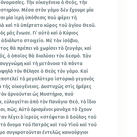
 ὀνομασίες. Τὴν οἰκογένεια ὁ Θεός, τὴν
υστηρίου. Μέσα στὸν γάμο δὲν ἔχουμε μία
ι μία ἱερὴ ὑπόθεσις ποὺ φέρει τὴ
ὰ καὶ τὸ ὑπέρτατο κῦρος τοῦ ἁγίου Θεοῦ.
ὸς μᾶς ἕνωσε. Γι᾿ αὐτὸ καὶ ὁ Κύριος
ἀδιάλυτο στοιχεῖο. Μὲ τὸν ἰσόβιο,
ος θὰ πρέπει νὰ χωρίσει τὸ ζευγάρι, καὶ
ός, ὁ ὁποῖος θὰ διαλύσει τὸν δεσμό. Ἐὰν
 συγγνώμη καὶ τὴ μετάνοια τὰ πάντα
ὑψηλὸ τὸν θέλησε ὁ Θεὸς τὸν γάμο. Καὶ
 ἀποτελεῖ τὸ μεγαλύτερο ἱστορικὸ γεγονὸς
 τῆς οἰκογένειας. Δυστυχῶς στὶς ἡμέρες
 τὸν ἀρνοῦνται ὡς Μυστήριο, πού
, εὐλογεῖται ἀπὸ τὸν Πανάγιο Θεό, τὸ ἴδιο
αι, πῶς; Αὐτὸ ὁρισμένοι μονάχα τὸ ἔχουν
ὅταν λέγει ὁ ἱερεὺς «στέφεται ὁ δοῦλος τοῦ
τὸ ὄνομα τοῦ Πατρὸς καὶ τοῦ Υἱοῦ καὶ τοῦ
μο συγκροτοῦνται ἐντελῶς καινούργιοι