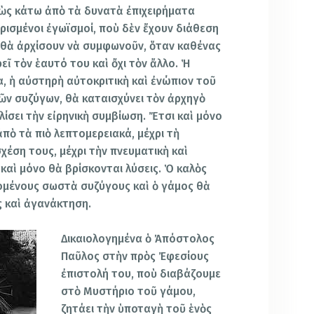
 πὼς κάτω ἀπὸ τὰ δυνατὰ ἐπιχειρήματα
ισμένοι ἐγωϊσμοί, ποὺ δὲν ἔχουν διάθεση
ο θὰ ἀρχίσουν νὰ συμφωνοῦν, ὅταν καθένας
ῖ τὸν ἑαυτό του καὶ ὄχι τὸν ἄλλο. Ἡ
, ἡ αὐστηρὴ αὐτοκριτικὴ καὶ ἐνώπιον τοῦ
ῶν συζύγων, θὰ καταισχύνει τὸν ἀρχηγὸ
ίσει τὴν εἰρηνικὴ συμβίωση. Ἔτσι καὶ μόνο
ἀπὸ τὰ πιὸ λεπτομερειακά, μέχρι τὴ
χέση τους, μέχρι τὴν πνευματικὴ καὶ
 καὶ μόνο θὰ βρίσκονται λύσεις. Ὁ καλὸς
ομένους σωστὰ συζύγους καὶ ὁ γάμος θὰ
ος καὶ ἀγανάκτηση.
Δικαιολογημένα ὁ Ἀπόστολος
Παῦλος στὴν πρὸς Ἐφεσίους
ἐπιστολή του, ποὺ διαβάζουμε
στὸ Μυστήριο τοῦ γάμου,
ζητάει τὴν ὑποταγὴ τοῦ ἑνὸς