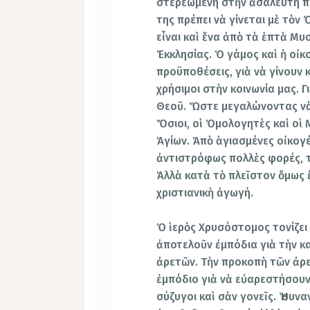
στερεωμένη στὴν ἀσάλευτη πέ
της πρέπει νὰ γίνεται μὲ τὸν
εἶναι καὶ ἕνα ἀπὸ τὰ ἑπτὰ Μ
Ἐκκλησίας. Ὁ γάμος καὶ ἡ οἰκ
προϋποθέσεις, γιὰ νὰ γίνουν 
χρήσιμοι στὴν κοινωνία μας. 
Θεοῦ. Ὥστε μεγαλώνοντας νὰ 
Ὅσιοι, οἱ Ὁμολογητὲς καὶ οἱ 
Ἁγίων. Ἀπὸ ἁγιασμένες οἰκογέν
ἀντιστρόφως πολλὲς φορές, τὸ
Ἀλλὰ κατὰ τὸ πλεῖστον ὅμως 
χριστιανικὴ ἀγωγή.
Ὁ ἱερὸς Χρυσόστομος τονίζει 
ἀποτελοῦν ἐμπόδια γιὰ τὴν κ
ἀρετῶν. Τὴν προκοπὴ τῶν ἀρε
ἐμπόδιο γιὰ νὰ εὐαρεστήσουν 
σύζυγοι καὶ σὰν γονεῖς. Ἡ συ