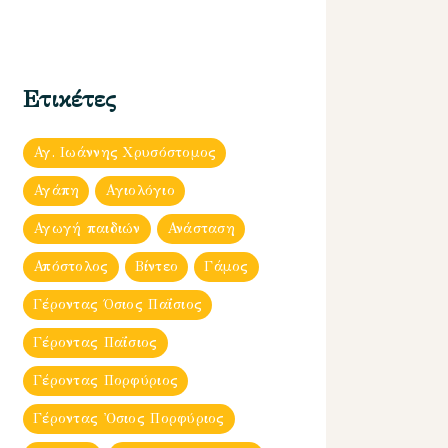
Ετικέτες
Αγ. Ιωάννης Χρυσόστομος
Αγάπη
Αγιολόγιο
Αγωγή παιδιών
Ανάσταση
Απόστολος
Βίντεο
Γάμος
Γέροντας Όσιος Παΐσιος
Γέροντας Παΐσιος
Γέροντας Πορφύριος
Γέροντας Ὀσιος Πορφύριος