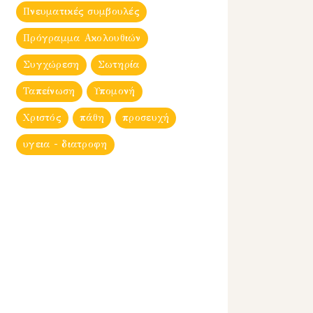
Πνευματικές συμβουλές
Πρόγραμμα Ακολουθιών
Συγχώρεση
Σωτηρία
Ταπείνωση
Υπομονή
Χριστός
πάθη
προσευχή
υγεια - διατροφη