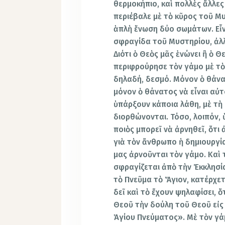
θερμοκήπιο, καὶ πολλὲς ἄλλες
περιέβαλε μὲ τὸ κῦρος τοῦ Μ
ἁπλὴ ἕνωση δύο σωμάτων. Εἶνα
σφραγίδα τοῦ Μυστηρίου, ἀλλ
Διότι ὁ Θεὸς μᾶς ἑνώνει ἢ ὁ Θε
περιφρούρησε τὸν γάμο μὲ τὸ 
δηλαδή, δεσμό. Μόνον ὁ θάνατ
μόνον ὁ θάνατος νὰ εἶναι αὐτ
ὑπάρξουν κάποια λάθη, μὲ τὴ
διορθώνονται. Τόσο, λοιπόν, 
ποιὸς μπορεῖ νὰ ἀρνηθεῖ, ὅτι
γιὰ τὸν ἄνθρωπο ἡ δημιουργία
μας ἀρνοῦνται τὸν γάμο. Καὶ
σφραγίζεται ἀπὸ τὴν Ἐκκλησία
τὸ Πνεῦμα τὸ Ἅγιον, κατέρχετ
δεῖ καὶ τὸ ἔχουν ψηλαφίσει, 
Θεοῦ τὴν δούλη τοῦ Θεοῦ εἰς 
Ἁγίου Πνεύματος». Μὲ τὸν γά