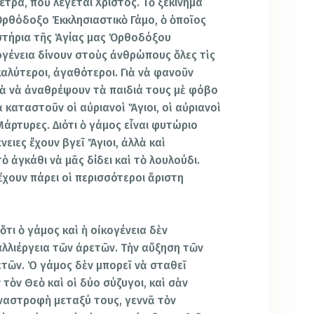
τρα, ποὺ λέγεται Χριστός. Τὸ ξεκίνημά
 Ὀρθόδοξο Ἐκκλησιαστικὸ Γάμο, ὁ ὁποῖος
υστήρια τῆς Ἁγίας μας Ὀρθοδόξου
ογένεια δίνουν στοὺς ἀνθρώπους ὅλες τὶς
καλύτεροι, ἀγαθότεροι. Γιὰ νὰ φανοῦν
Γιὰ νὰ ἀναθρέψουν τὰ παιδιά τους μὲ φόβο
καταστοῦν οἱ αὐριανοὶ Ἅγιοι, οἱ αὐριανοὶ
Μάρτυρες. Διότι ὁ γάμος εἶναι φυτώριο
ειες ἔχουν βγεῖ Ἅγιοι, ἀλλὰ καὶ
 ἀγκάθι νὰ μᾶς δίδει καὶ τὸ λουλούδι.
ἔχουν πάρει οἱ περισσότεροι ἄριστη
ὅτι ὁ γάμος καὶ ἡ οἰκογένεια δὲν
αλλιέργεια τῶν ἀρετῶν. Τὴν αὔξηση τῶν
τῶν. Ὁ γάμος δὲν μπορεῖ νὰ σταθεῖ
τὸν Θεὸ καὶ οἱ δύο σύζυγοι, καὶ σὰν
ναναστροφὴ μεταξύ τους, γεννᾶ τὸν