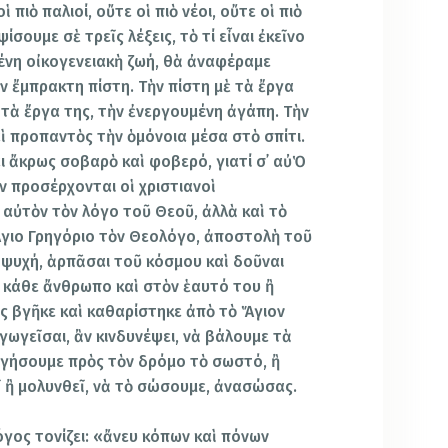
ἱ πιὸ παλιοί, οὔτε οἱ πιὸ νέοι, οὔτε οἱ πιὸ
σουμε σὲ τρεῖς λέξεις, τὸ τί εἶναι ἐκεῖνο
μένη οἰκογενειακὴ ζωή, θὰ ἀναφέραμε
ν ἔμπρακτη πίστη. Τὴν πίστη μὲ τὰ ἔργα
 τὰ ἔργα της, τὴν ἐνεργουμένη ἀγάπη. Τὴν
 προπαντὸς τὴν ὁμόνοια μέσα στὸ σπίτι.
ι ἄκρως σοβαρὸ καὶ φοβερό, γιατί σ᾿ αὐὉ
ν προσέρχονται οἱ χριστιανοὶ
 αὐτὸν τὸν λόγο τοῦ Θεοῦ, ἀλλὰ καὶ τὸ
Ἅγιο Γρηγόριο τὸν Θεολόγο, ἀποστολὴ τοῦ
 ψυχή, ἁρπᾶσαι τοῦ κόσμου καὶ δοῦναι
ν κάθε ἄνθρωπο καὶ στὸν ἑαυτό του ἢ
ῶς βγῆκε καὶ καθαρίστηκε ἀπὸ τὸ Ἅγιον
γωγεῖσαι, ἂν κινδυνέψει, νὰ βάλουμε τὰ
ωγήσουμε πρὸς τὸν δρόμο τὸ σωστό, ἢ
ῖ ἢ μολυνθεῖ, νὰ τὸ σώσουμε, ἀνασώσας.
γος τονίζει: «ἄνευ κόπων καὶ πόνων