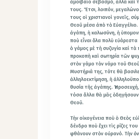
ἀμοιβαῖο σεβασμό, ἀλλὰ καὶ 
τους. Ἔτσι, λοιπόν, μεγαλώνο
τους οἱ χριστιανοὶ γονεῖς, σ
Θεοῦ μέσα ἀπὸ τὸ Εὐαγγέλιο. 
ἀγάπη, ἡ καλωσύνη, ἡ ὑπομονή
ποὺ εἶναι ὅλα πολὺ εὐάρεστα 
ὁ γάμος μὲ τὴ συζυγία καὶ τὰ 
προκοπὴ καὶ σωτηρία τῶν ψυχ
στὸν γάμο τὸν νόμο τοῦ Θεοῦ,
Μυστήριά της, τότε θὰ βασιλε
ἀλληλοεκτίμηση, ἡ ἀλληλοϋπομ
θυσία τῆς ἀγάπης. Ἡ προσευχή
τόσα ἄλλα θὰ μᾶς ὁδηγήσουν 
Θεοῦ.
Τὴν οἰκογένεια ποὺ ὁ Θεὸς ε
δένδρο ποὺ ἔχει τὶς ρίζες το
φθάνουν στὸν οὐρανό. Τὴν ὀ