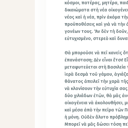
κόσμοι, πατέρας, μητέρα, πα
δικαιώματα στὴ νέα οἰκογένει
νέος καὶ ἡ νέα, πρὶν ἀκόμα τ
προϋποθέσεις καὶ γιὰ νὰ τὴν
γονέων τους. Ἂν δὲν τὴ δοῦν,
εὐτυχισμένο, στερεὸ καὶ δυνα
Θὰ μποροῦσε νὰ πεῖ κανεὶς ὅτ
ἐπανάσταση; Δὲν εἶναι ἔτσι! Ε
μεταφυτεύεται στὴ Βασιλεία 
ἱερὰ δεσμὰ τοῦ γάμου, ἁγιάζο
θάνατος ἀπειλεῖ τὴν χαρὰ τῆς
νὰ κλονίσουν τὴν εὐτυχία σας.
δύο χιλιάδων ἐτῶν, θὰ μᾶς ἀν
οἰκογένεια νὰ ἀκολουθήσει, μ
καὶ μέσα ἀπὸ τὴν πεῖρα τῶν Π
ἡ μόνη. Οὐδὲν ἄλυτο πρόβλημα
Μπορεῖ νὰ μᾶς δώσει τόση πε