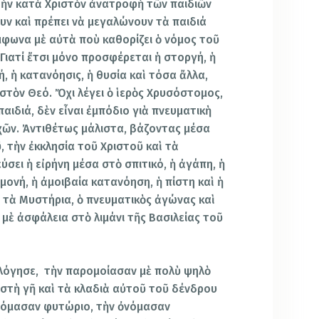
τὴν κατὰ Χριστὸν ἀνατροφὴ τῶν παιδιῶν
υν καὶ πρέπει νὰ μεγαλώνουν τὰ παιδιά
ύμφωνα μὲ αὐτὰ ποὺ καθορίζει ὁ νόμος τοῦ
Γιατί ἔτσι μόνο προσφέρεται ἡ στοργή, ἡ
, ἡ κατανόησις, ἡ θυσία καὶ τόσα ἄλλα,
στὸν Θεό. Ὄχι λέγει ὁ ἱερὸς Χρυσόστομος,
παιδιά, δὲν εἶναι ἐμπόδιο γιὰ πνευματικὴ
ῶν. Ἀντιθέτως μάλιστα, βάζοντας μέσα
 τὴν ἐκκλησία τοῦ Χριστοῦ καὶ τὰ
ύσει ἡ εἰρήνη μέσα στὸ σπιτικό, ἡ ἀγάπη, ἡ
ονή, ἡ ἀμοιβαία κατανόηση, ἡ πίστη καὶ ἡ
, τὰ Μυστήρια, ὁ πνευματικὸς ἀγώνας καὶ
μὲ ἀσφάλεια στὸ λιμάνι τῆς Βασιλείας τοῦ
ὐλόγησε, τὴν παρομοίασαν μὲ πολὺ ψηλὸ
υ στὴ γῆ καὶ τὰ κλαδιὰ αὐτοῦ τοῦ δένδρου
νόμασαν φυτώριο, τὴν ὀνόμασαν