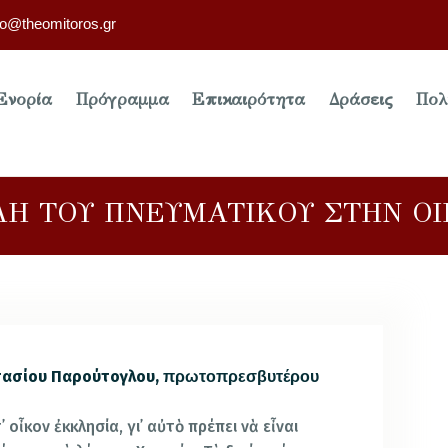
fo@theomitoros.gr
Ενορία
Πρόγραμμα
Επικαιρότητα
Δράσεις
Πολ
Η ΤΟΥ ΠΝΕΥΜΑΤΙΚΟΥ ΣΤΗΝ Ο
τασίου Παρούτογλου,
πρωτοπρεσβυτέρου
τ᾿ οἶκον ἐκκλησία, γι᾿ αὐτὸ πρέπει νὰ εἶναι