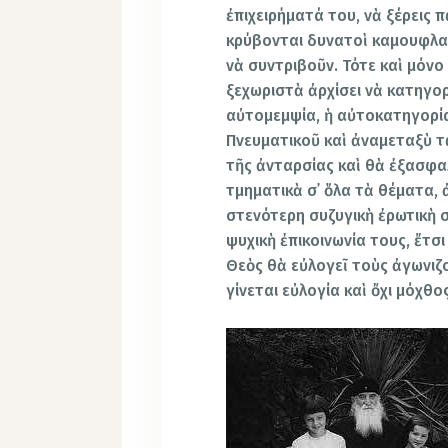
ἐπιχειρήματά του, νὰ ξέρεις
κρύβονται δυνατοὶ καμουφλαρ
νὰ συντριβοῦν. Τότε καὶ μόν
ξεχωριστὰ ἀρχίσει νὰ κατηγορε
αὐτομεμψία, ἡ αὐτοκατηγορία
Πνευματικοῦ καὶ ἀναμεταξὺ τ
τῆς ἀνταρσίας καὶ θὰ ἐξασφαλ
τμηματικὰ σ᾿ ὅλα τὰ θέματα, 
στενότερη συζυγικὴ ἐρωτικὴ σ
ψυχικὴ ἐπικοινωνία τους, ἔτσι
Θεὸς θὰ εὐλογεῖ τοὺς ἀγωνιζ
γίνεται εὐλογία καὶ ὄχι μόχθ