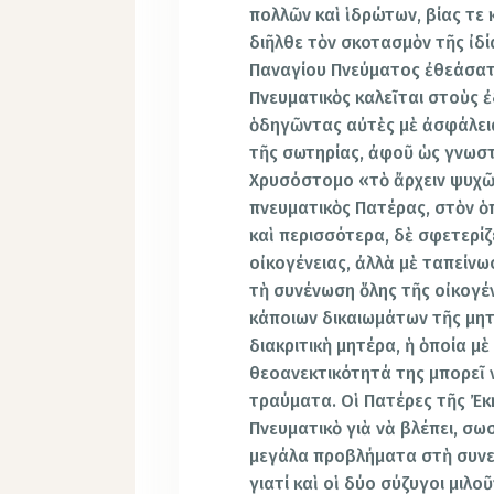
πολλῶν καὶ ἱδρώτων, βίας τε 
διῆλθε τὸν σκοτασμὸν τῆς ἰδ
Παναγίου Πνεύματος ἐθεάσατ
Πνευματικὸς καλεῖται στοὺς 
ὁδηγῶντας αὐτὲς μὲ ἀσφάλει
τῆς σωτηρίας, ἀφοῦ ὡς γνωστ
Χρυσόστομο «τὸ ἄρχειν ψυχῶ
πνευματικὸς Πατέρας, στὸν ὁπ
καὶ περισσότερα, δὲ σφετερίζ
οἰκογένειας, ἀλλὰ μὲ ταπείνω
τὴ συνένωση ὅλης τῆς οἰκογένε
κάποιων δικαιωμάτων τῆς μητ
διακριτικὴ μητέρα, ἡ ὁποία μ
θεοανεκτικότητά της μπορεῖ 
τραύματα. Οἱ Πατέρες τῆς Ἐκ
Πνευματικὸ γιὰ νὰ βλέπει, σ
μεγάλα προβλήματα στὴ συνεν
γιατί καὶ οἱ δύο σύζυγοι μιλοῦ