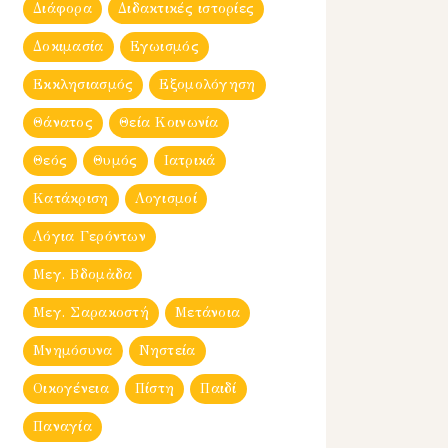
Διάφορα
Διδακτικές ιστορίες
Δοκιμασία
Εγωισμός
Εκκλησιασμός
Εξομολόγηση
Θάνατος
Θεία Κοινωνία
Θεός
Θυμός
Ιατρικά
Κατάκριση
Λογισμοί
Λόγια Γερόντων
Μεγ. Βδομἀδα
Μεγ. Σαρακοστή
Μετάνοια
Μνημόσυνα
Νηστεία
Οικογένεια
Πίστη
Παιδί
Παναγία