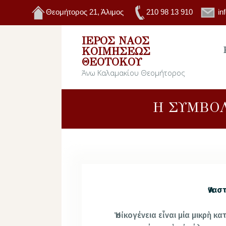
Θεομήτορος 21, Άλιμος
210 98 13 910
in
ΙΕΡΌΣ ΝΑΌΣ
ΚΟΙΜΉΣΕΩΣ
ΘΕΟΤΌΚΟΥ
Άνω Καλαμακίου Θεομήτορος
Η ΣΥΜΒΟΛ
Ἀνασ
Ἡ οἰκογένεια εἶναι μία μικρὴ κα