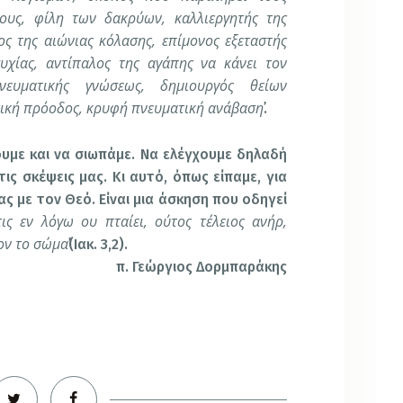
ους, φίλη των δακρύων, καλλιεργητής της
ς της αιώνιας κόλασης, επίμονος εξεταστής
υχίας, αντίπαλος της αγάπης να κάνει τον
νευματικής γνώσεως, δημιουργός θείων
ική πρόοδος, κρυφή πνευματική ανάβαση
᾽.
ουμε και να σιωπάμε. Να ελέγχουμε δηλαδή
τις σκέψεις μας. Κι αυτό, όπως είπαμε, για
ς με τον Θεό. Είναι μια άσκηση που οδηγεί
τις εν λόγω ου πταίει, ούτος τέλειος ανήρ,
ον το σώμα
᾽(Ιακ. 3,2).
π. Γεώργιος Δορμπαράκης