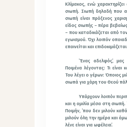
Κλίμακος, ενώ χαρακτηρίζει
σιωπή. Σιωπή δηλαδή που ασ
σιωπή είναι πρόξενος χαρισ
είδος σιωπής – πέρα βεβαίω
– που καταδικάζεται από τον
εγωισμού. Όχι λοιπόν οποια
επαινείται και επιδοκιμάζεται
῾Ένας αδελφός᾽, μας
Ποιμένα λέγοντας: Τι είναι 
Του λέγει ο γέρων: Όποιος μι
σιωπά για χάρη του Θεού πάλι
Υπάρχουν λοιπόν περιπ
και η ομιλία μέσα στη σιωπή.
Ποιμήν, ῾που δεν μιλούν καθ
μιλούν όλη την ημέρα και όμ
λένε είναι για ωφέλεια᾽.