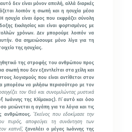
αυτό δεν είναι μόνον απειλή, αλλά διαρκές
άζεται λοιπόν η σιωπή και η ησυχία μέσα
Η ησυχία είναι όρος που εκφράζει σύνολη
οξης Εκκλησίας και είναι φορτισμένος με
ολλών χρόνων. Δεν μπορούμε λοιπόν να
αυτήν. Θα σημειώσουμε μόνο λίγα για τη
τοιχείο της ησυχίας.
οηθητικό της στροφής του ανθρώπου προς
ια σιωπή που δεν εξαντλείται στα χείλη και
τους λογισμούς που είναι αντίθετοι στον
να μπορέσω να μιλήσω περισσότερο με τον
σεγγίζει τον Θεό και συνομιλώντας μυστικά
ν
᾽( Ιωάννης της Κλίμακος). Γι᾽ αυτό και όσο
όσο μειώνεται η αγάπη για τα λόγια και τις
Εκείνος που εδοκίμασε την
ς ανθρώπους. ῾
ου πυρός, αποφεύγει τη συνάντηση των
τον καπνό
᾽, ξαναλέει ο μέγας Ιωάννης της