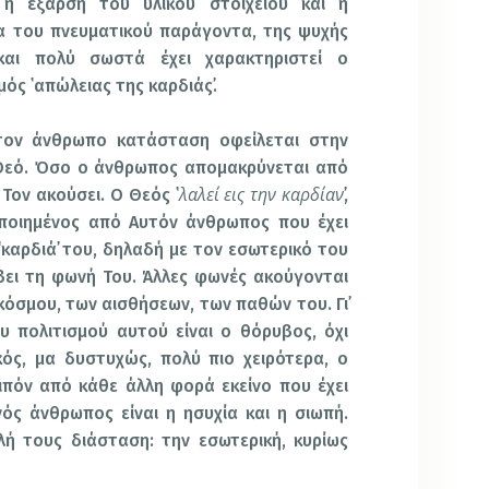
 η έξαρση του υλικού στοιχείου και η
 του πνευματικού παράγοντα, της ψυχής
και πολύ σωστά έχει χαρακτηριστεί ο
ός ῾απώλειας της καρδιάς᾽.
τον άνθρωπο κατάσταση οφείλεται στην
Θεό. Όσο ο άνθρωπος απομακρύνεται από
λαλεί εις την καρδίαν
 Τον ακούσει. Ο Θεός ῾
᾽,
ποιημένος από Αυτόν άνθρωπος που έχει
῾καρδιά᾽ του, δηλαδή με τον εσωτερικό του
βει τη φωνή Του. Άλλες φωνές ακούγονται
 κόσμου, των αισθήσεων, των παθών του. Γι᾽
υ πολιτισμού αυτού είναι ο θόρυβος, όχι
κός, μα δυστυχώς, πολύ πιο χειρότερα, ο
ιπόν από κάθε άλλη φορά εκείνο που έχει
ός άνθρωπος είναι η ησυχία και η σιωπή.
λή τους διάσταση: την εσωτερική, κυρίως