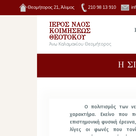
Θεομήτορος 21, Άλιμος
210 98 13 910
in
ΙΕΡΌΣ ΝΑΌΣ
ΚΟΙΜΉΣΕΩΣ
ΘΕΟΤΌΚΟΥ
Άνω Καλαμακίου Θεομήτορος
Η Σ
Ο πολιτισμός των ν
χαρακτήρα. Εκείνο που π
επιστημονική φυσική έρευνα, 
λίγες οι φωνές που τονί