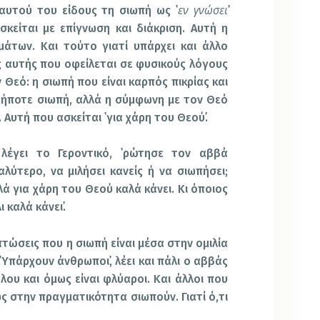
εν γνώσει
 αυτού του είδους τη σιωπή ως ῾
κείται με επίγνωση και διάκριση. Αυτή η
μάτων. Και τούτο γιατί υπάρχει και άλλο
ς αυτής που οφείλεται σε φυσικούς λόγους
 Θεό: η σιωπή που είναι καρπός πικρίας και
δήποτε σιωπή, αλλά η σύμφωνη με τον Θεό
. Αυτή που ασκείται ῾για χάρη του Θεού᾽.
 λέγει το Γεροντικό, ῾ρώτησε τον αββά
καλύτερο, να μιλήσει κανείς ή να σιωπήσει;
λά για χάρη του Θεού καλά κάνει. Κι όποιος
 καλά κάνει᾽.
τώσεις που η σιωπή είναι μέσα στην ομιλία
 ῾Υπάρχουν άνθρωποι᾽, λέει και πάλι ο αββάς
όλου και όμως είναι φλύαροι. Και άλλοι που
ως στην πραγματικότητα σιωπούν. Γιατί ό,τι