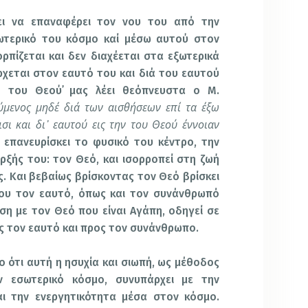
ι να επαναφέρει τον νου του από την
ωτερικό του κόσμο καί μέσω αυτού στον
ρπίζεται και δεν διαχέεται στα εξωτερικά
χεται στον εαυτό του και διά του εαυτού
α του Θεού᾽ μας λέει θεόπνευστα ο Μ.
ύμενος μηδέ διά των αισθήσεων επί τα έξω
ισι και δι᾽ εαυτού εις την του Θεού έννοιαν
ς επανευρίσκει το φυσικό του κέντρο, την
ρξής του: τον Θεό, και ισορροπεί στη ζωή
. Και βεβαίως βρίσκοντας τον Θεό βρίσκει
του τον εαυτό, όπως και τον συνάνθρωπό
ση με τον Θεό που είναι Αγάπη, οδηγεί σε
ς τον εαυτό και προς τον συνάνθρωπο.
ο ότι αυτή η ησυχία και σιωπή, ως μέθοδος
 εσωτερικό κόσμο, συνυπάρχει με την
αι την ενεργητικότητα μέσα στον κόσμο.