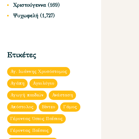
Χριστούγεννα
(169)
Ψυχωφελή
(1,727)
Ετικέτες
Αγ. Ιωάννης Χρυσόστομος
Αγάπη
Αγιολόγιο
Αγωγή παιδιών
Ανάσταση
Απόστολος
Βίντεο
Γάμος
Γέροντας Όσιος Παΐσιος
Γέροντας Παΐσιος