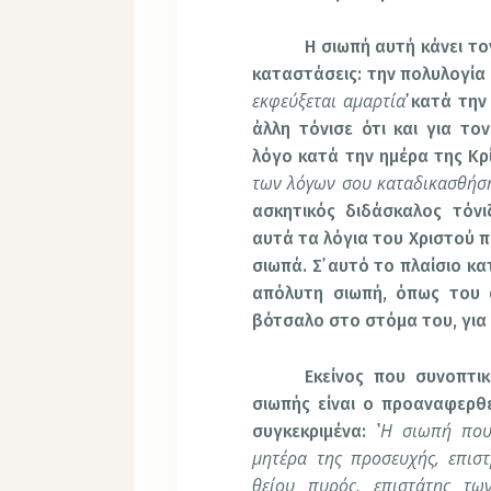
Η σιωπή αυτή κάνει τ
καταστάσεις: την πολυλογία κ
εκφεύξεται αμαρτία
᾽ κατά την
άλλη τόνισε ότι και για τ
λόγο κατά την ημέρα της Κρί
των λόγων σου καταδικασθήσ
ασκητικός διδάσκαλος τόν
αυτά τα λόγια του Χριστού π
σιωπά. Σ᾽ αυτό το πλαίσιο κ
απόλυτη σιωπή, όπως του α
βότσαλο στο στόμα του, για ν
Εκείνος που συνοπτικ
σιωπής είναι ο προαναφερθε
Η σιωπή που 
συγκεκριμένα: ῾
μητέρα της προσευχής, επισ
θείου πυρός, επιστάτης τω