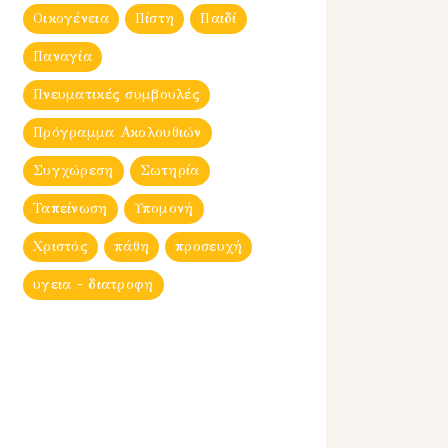
Οικογένεια
Πίστη
Παιδί
Παναγία
Πνευματικές συμβουλές
Πρόγραμμα Ακολουθιών
Συγχώρεση
Σωτηρία
Ταπείνωση
Υπομονή
Χριστός
πάθη
προσευχή
υγεια - διατροφη