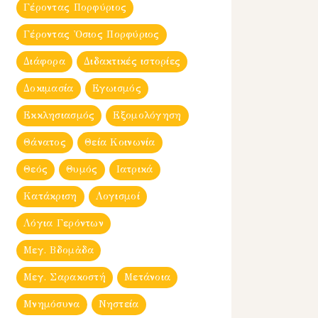
Γέροντας Πορφύριος
Γέροντας Ὀσιος Πορφύριος
Διάφορα
Διδακτικές ιστορίες
Δοκιμασία
Εγωισμός
Εκκλησιασμός
Εξομολόγηση
Θάνατος
Θεία Κοινωνία
Θεός
Θυμός
Ιατρικά
Κατάκριση
Λογισμοί
Λόγια Γερόντων
Μεγ. Βδομἀδα
Μεγ. Σαρακοστή
Μετάνοια
Μνημόσυνα
Νηστεία