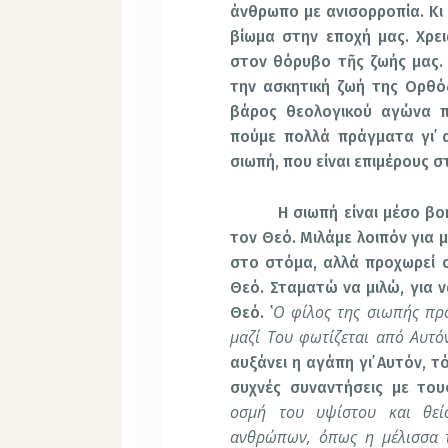
άνθρωπο με ανισορροπία. Κι 
βίωμα στην εποχή μας. Χρει
στον θόρυβο τῆς ζωής μας. 
την ασκητική ζωή της Ορθόδ
βάρος θεολογικού αγώνα π
πούμε πολλά πράγματα γι᾽ 
σιωπή, που είναι επιμέρους σ
Η σιωπή είναι μέσο β
τον Θεό. Μιλάμε λοιπόν για μ
στο στόμα, αλλά προχωρεί σ
Θεό. Σταματώ να μιλώ, για 
Ο φίλος της σιωπής προ
Θεό. ῾
μαζί Του φωτίζεται από Αυτό
αυξάνει η αγάπη γι᾽ Αυτόν, τ
συχνές συναντήσεις με του
οσμή του υψίστου και θεί
ανθρώπων, όπως η μέλισσα 