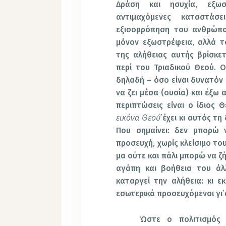
Δράση και ησυχία, εξωσ
αντιμαχόμενες καταστάσε
εξισορρόπηση του ανθρώπο
μόνον εξωστρέφεια, αλλά τ
της αλήθειας αυτής βρίσκετ
περί του Τριαδικού Θεού. Ο
δηλαδή – όσο είναι δυνατόν
να ζει μέσα (ουσία) και έξω 
περιπτώσεις είναι ο ίδιος 
εικόνα Θεού
᾽ έχει κι αυτός τ
Που σημαίνει: δεν μπορώ 
προσευχή, χωρίς κλείσιμο το
μα ούτε και πάλι μπορώ να ζ
αγάπη και βοήθεια του ά
καταργεί την αλήθεια: κι ε
εσωτερικά προσευχόμενοι γι᾽
Ώστε ο πολιτισμός 