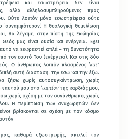
τρέφεια και εσωστρέφεια δεν είναι
ις, αλλά αλληλοσυμπληρούμενες προς
υ. Ούτε λοιπόν μόνο εσωστρέφεια ούτε
ο ῾συναμφότερον᾽. Η θεολογική θεμελίωση
αι, θα λέγαμε, στην πίστη της Εκκλησίας
 Θεός μας είναι ουσία και ενέργεια. Έχει
 αυτό να εκφραστεί απλά – τη δυνατότητα
από τον εαυτό Του (ενέργεια). Και στις δύο
κατ᾽
Θεός. Ο άνθρωπος λοιπόν πλασμένος ῾
η διπλή αυτή διάσταση: την έσω και την έξω.
να ζήσω χωρίς αυτοσυγκέντρωση, χωρίς
ταμείον
υ εαυτού μου στο ῾
᾽ της καρδιάς μου,
ήσω χωρίς σχέση με τον συνάνθρωπο, χωρίς
λλου. Η περίπτωση των αναχωρητών δεν
κείνοι βρίσκονται σε σχέση με τον κόσμο
 αυτόν.
μας, καθαρά εξωστρεφής, απειλεί τον