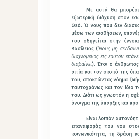
Με αυτά θα μπορέσε
εξωτερική διάχυση στον εσ
Θεό. ῾Ο νους που δεν διασκο
μέσω των αισθήσεων, επανέρ
του οδηγείται στην έννοι
Νους μη σκεδανν
Βασίλειος (῾
διαχεόμενος εις εαυτόν επάνε
διαβαίνει
᾽). Έτσι ο άνθρωπο
αιτία και τον σκοπό της ύπα
του, αποκτώντας νόημα ζωής
ταυτοχρόνως και τον ίδιο 
του. Διότι ως γνωστόν η σχέ
άνοιγμα της ύπαρξης και προ
Είναι λοιπόν αυτονόητ
επαναφοράς του νου στον
κοινωνικότητα, τη δράση κ