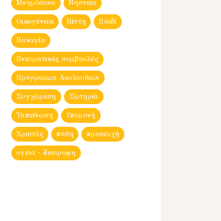
Μνημόσυνα
Νηστεία
Οικογένεια
Πίστη
Παιδί
Παναγία
Πνευματικές συμβουλές
Πρόγραμμα Ακολουθιών
Συγχώρεση
Σωτηρία
Ταπείνωση
Υπομονή
Χριστός
πάθη
προσευχή
υγεια - διατροφη