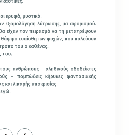
ικαστικές.
αι κρυφά, μυστικά.
ταν εξομολόγηση λύτρωσης, μα αφορισμού.
θα είχαν τον πειρασμό να τη μετατρέψουν
ο θάψιμο ευαίσθητων ψυχών, που παλεύουν
 τρόπο του ο καθένας.
ς του.
 τους ανθρώπους – αληθινούς οδοδείκτες
ρούς – πομπώδεις κήρυκες φαντασιακής
ς και λιπαρής υποκρισίας.
 εγώ.