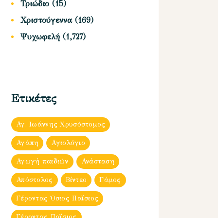
Τριώδιο
(15)
Χριστούγεννα
(169)
Ψυχωφελή
(1,727)
Ετικέτες
Αγ. Ιωάννης Χρυσόστομος
Αγάπη
Αγιολόγιο
Αγωγή παιδιών
Ανάσταση
Απόστολος
Βίντεο
Γάμος
Γέροντας Όσιος Παΐσιος
Γέροντας Παΐσιος