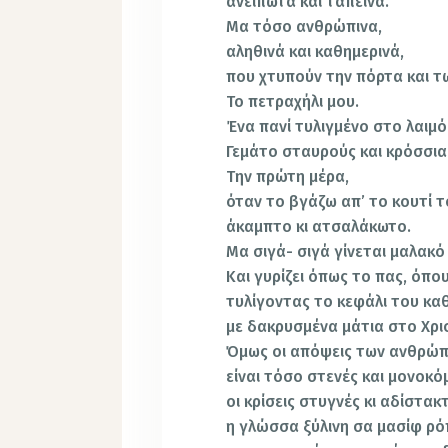
ανείπωτα και ταπεινά.
Μα τόσο ανθρώπινα,
αληθινά και καθημερινά,
που χτυπούν την πόρτα και τ
Το πετραχήλι μου.
Ένα πανί τυλιγμένο στο λαιμό
Γεμάτο σταυρούς και κρόσσια
Την πρώτη μέρα,
όταν το βγάζω απ’ το κουτί το
άκαμπτο κι ατσαλάκωτο.
Μα σιγά- σιγά γίνεται μαλακό 
Και γυρίζει όπως το πας, όπο
τυλίγοντας το κεφάλι του κα
με δακρυσμένα μάτια στο Χρι
Όμως οι απόψεις των ανθρώ
είναι τόσο στενές και μονοκό
οι κρίσεις στυγνές κι αδίστακ
η γλώσσα ξύλινη σα μασίφ ρό