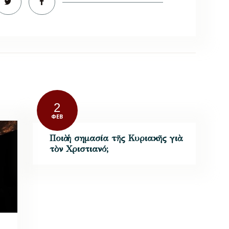
2
ΦΕΒ
Ποιὰ ἡ σημασία τῆς Κυριακῆς γιὰ
τὸν Χριστιανό;