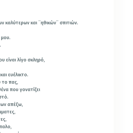
ων καλύτερων και ¨ηθικών¨ σπιτιών.
 μου.
.
υ είναι λίγο σκληρό,
και ευέλικτο.
υ το πας,
θένα που γονατίζει
στό.
πων απέξω,
μματες,
τες,
παλο,