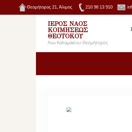
Θεομήτορος 21, Άλιμος
210 98 13 910
in
ΙΕΡΌΣ ΝΑΌΣ
ΚΟΙΜΉΣΕΩΣ
ΘΕΟΤΌΚΟΥ
Άνω Καλαμακίου Θεομήτορος