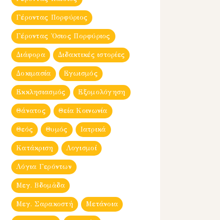
Γέροντας Πορφύριος
Γέροντας Ὀσιος Πορφύριος
Διάφορα
Διδακτικές ιστορίες
Δοκιμασία
Εγωισμός
Εκκλησιασμός
Εξομολόγηση
Θάνατος
Θεία Κοινωνία
Θεός
Θυμός
Ιατρικά
Κατάκριση
Λογισμοί
Λόγια Γερόντων
Μεγ. Βδομἀδα
Μεγ. Σαρακοστή
Μετάνοια