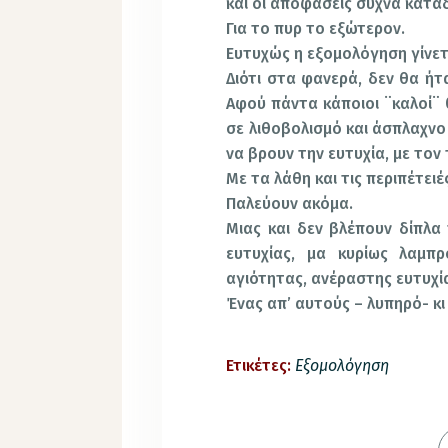
και οι αποφάσεις συχνά καταδ
Για το πυρ το εξώτερον.
Ευτυχώς η εξομολόγηση γίνετ
Διότι στα φανερά, δεν θα ή
Αφού πάντα κάποιοι ¨καλοί¨ 
σε λιθοβολισμό και άσπλαχν
να βρουν την ευτυχία, με τον
Με τα λάθη και τις περιπέτειέ
Παλεύουν ακόμα.
Μιας και δεν βλέπουν δίπλα
ευτυχίας, μα κυρίως λαμπ
αγιότητας, ανέραστης ευτυχία
Ένας απ’ αυτούς – λυπηρό- κι
Ετικέτες:
Εξομολόγηση