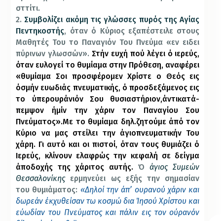
σττίτι.
2.
Συμβολίζει ακόμη τις γλώσσες πυρός της Αγίας
Πεντηκοστής
, όταν ό Κύριος εξαπέστειλε στους
Μαθητές Του το Παναγιόν Του Πνεύμα «εν ειδει
πύρινων γλωσσών».
Στήν ευχή πού λέγει ό ιερεύς,
όταν ευλογεί το θυμίαμα στην Πρόθεση, αναφέρει
«θυμίαμα Σοι προσφέρομεν Χρίστε ο Θεός εις
όσμήν ευωδιάς πνευματικής, ό προσδεξάμενος εις
το ύπερουράνιόν Σου θυσιαστήριον,άντικατά-
πεμψον ήμίν την χάριν τον Παναγίου Σου
Πνεύματος».Με το θυμίαμα δηλ.ζητούμε άπό τον
Κύριο να μας στείλει την άγιοπνευματικήν Του
χάρη. Γι αυτό και οι πιστοί, όταν τους θυμιάζει ό
Ιερεύς, κλίνουν ελαφρώς την κεφαλή σε δείγμα
άποδοχής της χάριτος αυτής.
Ό
άγιος Συμεών
Θεσσαλονίκης
ερμηνεύει ως εξής την σημασίαν
του θυμιάματος:
«Δηλοί την άπ’ ουρανού χάριν και
δωρεάν έκχυθείσαν τω κοσμώ δια Ίησού Χρίστου και
εύωδίαν του Πνεύματος και πάλιν εις τον ούρανόν