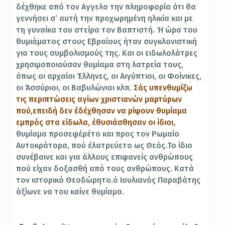
δέχθηκε από τον Αγγελο την πληροφορία ότι θα
γεννήσει σ’ αυτή την προχωρημένη ηλικία και με
τη γυναίκα του στείρα τον Βαπτιστή.
Ή ώρα του
θυμιάματος στους Εβραίους ήταν συγκλονιστική
για τους συμβολισμούς της. Και οι ειδωλολάτρες
χρησιμοποιούσαν θυμίαμα στη λατρεία τους,
όπως οι αρχαίοι Έλληνες, οι Αιγύπτιοι, οι Φοίνικες,
οι Άσσύριοι, οι Βαβυλώνιοι κλπ.
Σάς υπενθυμίζω
τις περιπτώσεις αγίων χριστιανών μαρτύρων
πού,επειδή δεν έδέχθησαν να ρίψουν θυμίαμα
εμπρός στα είδωλα, έθυσιάσθησαν οι ίδιοι,
θυμίαμα προσεφέρέτο και προς τον Ρωμαίο
Αυτοκράτορα, πού έλατρεύετο ως Θεός.Το ίδιο
συνέβαινε και για άλλους επιφανείς ανθρώπους
πού είχαν δοξασθή από τους ανθρώπους. Κατά
τον ιστορικό Θεοδώρητο.ό Ιουλιανός Παραβάτης
άξίωνε να του καίνε θυμίαμα.