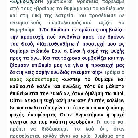
-Συμβολισμοί
Ή χριστιανική θρησκεία παρέλαβε
από τους Εβραίους το θυμίαμα και το καθιέρωσε
και στη δική της λατρεία. Του προσέδωσε δε
πνευματικούς συμβολισμούς,πού αξίζει να
θυμηθούμε.
1.Το θυμίαμα εν πρώτοις συμβολίζει
την προσευχή, πού ανεβαίνει προς τον θρόνον
του Θεού, «Κατευθυνθήτω ή προσευχή μου ως
θυμίαμα ένώπιόν Σου…». Είναι ή ορμή της ψυχής
προς τα άνω. Και ταυτόχρονα συμβολίζει και την
ζέουσαν επιθυμία μας να γίνει ή προσευχή μας
δεκτή «εις όσμήν ευωδιάς πνευματικής»
. Γράφει ό
ιερός Χρυσόστομος
«ώσπερ το θυμίαμα και
καθ’εαυτό καλόν και ευώδες, τότε δε μάλιστα
έπιδείκνυται την ευωδίαν, όταν όμιλήση τω πυρί.
Ούτω δε και η ευχή καλή μεν καθ’ έαυτήν, καλλίων
δε και ευωδεστέρα γίνεται, όταν μετά και ζεούσης
ψυχής άναφέρηται, Οταν θνμιατήριον ή ψυχή
γένηται και πυρ άνάπτη σφοδρόν»
.
Γι’ αυτό και
πρέπει να διδάσκουμε το λαό ότι, όταν
προσεύχεται, καλόν είναι να καίει θυμίαμα στο