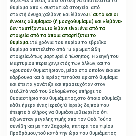
30,34-38 ό Θεός δίδει εντολή να αποτελείται το
θυμίαμα από 4 συστατικά στοιχεία, από
στακτή,όνυχα,χαλβάνη και λίβανο.
Γι’ αυτό και οι
έννοιες «θυμίαμα» (ή μοσχοθυμίαμα) και «λιβάνι»
δεν ταυτίζονται.Το λιβάνι είναι ένα από τα
στοιχεία από τα όποια απαρτίζεται το
θυμίαμα.
Στά χρόνια του Κυρίου το εβραϊκό
θυμίαμα άπετελείτο από 13 άρωματώδη
στοιχεία.όπως μαρτυρεί ό Ίώσηπος. Η Σκηνή του
Μαρτυρίου περιείχεν,εκτός των άλλων,και το
«χρυσούν θυμιατήριον», μέσα στο οποίον έκαιαν
κάρβουνα και ό Ιερέας πετούσε αρκετό θυμίαμα
και έπειτα γονάτιζε και προσευχόταν στον
Θεό.Στό ναό του Σολομώντος υπήρχε το
θυσιαστήριο του θυμιάματος,στο όποιο εθυμίαζε
κάθε ήμερα ένας Ιερεύς.Ό Ιερεύς δε,πού του
έπεφτε ό κλήρος να θυμιάσει,εθεωρείτο ότι
αξιωνόταν μεγάλης τιμής από τον Θεό.Τούτο
συνέβη και με τον Ζαχαρία, πατέρα του τιμίου
Προδρόμου,πού κατά την ώρα του θυμιάματος