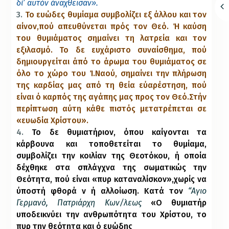
δί’ αυτόν άναχθεϊσαν».
3.
Το ευώδες θυμίαμα συμβολίζει εξ άλλου και τον
αίνον,πού απευθύνεται πρός τον Θεό. Ή καύση
του θυμιάματος σημαίνει τη λατρεία και τον
εξιλασμό. Το δε ευχάριστο συναίσθημα, πού
δημιουργείται άπό το άρωμα του θυμιάματος σε
όλο το χώρο του Ί.Ναού, σημαίνει την πλήρωση
της καρδίας μας από τη θεία εύαρέστηση, πού
είναι ό καρπός της αγάπης μας προς τον Θεό.Στήν
περίπτωση αύτη κάθε πιστός μετατρέπεται σε
«ευωδία Χρίστου».
4.
Το δε θυμιατήριον, όπου καίγονται τα
κάρβουνα και τοποθετείται το θυμίαμα,
συμβολίζει την κοιλίαν της Θεοτόκου, ή οποία
δέχθηκε στα σπλάγχνα της σωματικώς την
Θεότητα, πού είναι «πυρ καταναλίσκον»,χωρίς να
ύποστή φθορά ν ή αλλοίωση. Κατά τον
“Αγιο
Γερμανό, Πατριάρχη Κων/λεως
«Ο θυμιατήρ
υποδεικνύει την ανθρωπότητα του Χρίστου, το
πυρ την θεότητα και ό ευώδης