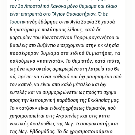
τον 3ο Αποστολικό Κανόνα μόνο θυμίαμα και έλαιο
είναι επιτρεπτά στο “Αγιον Θυσιαστήριον. Ό δε
Ίουστι
νιανός έδώρησε στην Αγία Σοφία 36 χρυσά
θυμιατήρια με πολύτιμους λίθους, κατά δε
μαρτυρίαν του Κωνσταντίνου Πορφυρογεν
νήτου οι
βασιλείς στο Βυζάντιο εισερχόμενοι
στην εκκλησία
προσέφεραν θυμίαμα στα
ειδικά θυμιατήρια, τα
καλούμενα «κα­
πνιστά».
Το θυμιατόν, κατά ταϋτα,
ως ένα
ιερό σκεύος αφιερωμένο στη λατρεία του Θε­
ού, πρέπει να είναι καθαρό και όχι μαυρι­
σμένο από
τον καπνό, να είναι από καλό μέ­
ταλλο και όχι
ευτελές και να συμμορφώνε­
ται ως πρός το σχήμα
προς την λειτουργική παράδοση της Εκκλησίας μας.
Το «κατζίον» είναι ειδικής χρήσεως θυμιατόν, πού
χρησι­
μοποιείται στις Αγρυπνίες και στις κατα­
νυκτικές Ακολουθίες της Μεγ. Τεσσαρακο­
στής και
της Μεγ. Εβδομάδος. Το δε χρη­
σιμοποιούμενο