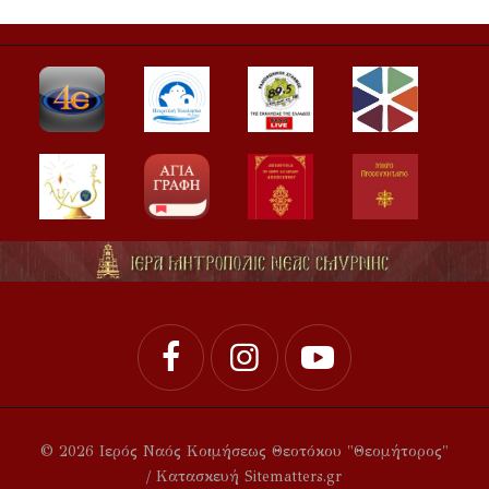
© 2026 Ιερός Ναός Κοιμήσεως Θεοτόκου "Θεομήτορος"
/ Κατασκευή Sitematters.gr