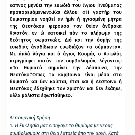
καπνός
μηνύει την ευωδιά του Άγιου Πνεύματος
προπορευόμενων».
Και άλλου: «Ή γαστήρ του
θυμιατηρίου νοηθεί αν ήμίν ή ηγιασμένη μήτρα
της Θεοτόκου φέρουσα τον θείον άνθρακα
Χριστόν, εν ώ κατοικεί πάν το πλήρωμα της
θεότητος σωματικώς. Διό και την όσμήν της
ευωδιάς άναδίδωσιν ευωδιάζον τα σύμπαντα».
Με άπλά λόγια και ό άγιος Κοσμάς ο Αιτωλός
περιγράφει αυτόν τον συμβολισμόν, λέγοντας:
«Το θυμιατό σημαίνει την Δέσποινα, την
Θεοτόκο.”Οπως τα κάρβουνα είναι μέσα στο
θυμιατό και δεν καίεται, έτσι και ή Δέσποινα ή
Θεοτόκος έδέχθηκε τον Χριστόν και δεν έκάηκε,
αλλά μάλιστα έφωτίσθηκε».
Λειτουργική Χρήση
1
. Ή Εκκλησία μας εισήγαγε το θυμίαμα με νέους
συμβολισμούς στη θεία λατρεία άπό την αρχή. Κατά