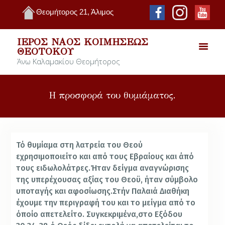
Θεομήτορος 21, Άλιμος
ΙΕΡΌΣ ΝΑΌΣ ΚΟΙΜΉΣΕΩΣ
ΘΕΟΤΌΚΟΥ
Άνω Καλαμακίου Θεομήτορος
Η προσφορά του θυμιάματος.
Τό θυμίαμα στη λατρεία του Θεού
εχρησιμοποιείτο και από τους Εβραίους και άπό
τους ειδωλολάτρες.Ήταν δείγμα αναγνώρισης
της υπερέχουσας αξίας του Θεοϋ, ήταν σύμβολο
υποταγής και αφοσίωσης.Στήν Παλαιά Διαθήκη
έχουμε την περιγραφή του και το μείγμα από το
όποίο απετελείτο. Συγκεκριμένα,στο Εξόδου