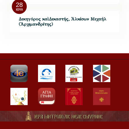
28
ΙΟΎΛ
Δικηγόρος καὶ Δικαστής, Ἀλκίσων Μιχαήλ
(Ἀρχιμανδρίτης)