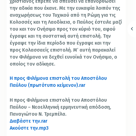
χριστιανός έπρεπε να σπεύσει να επανορθώσει
την αδικία που έκανε. Με την ευκαιρία λοιπόν της
αναχωρήσεως του Τυχικού από τη Ρώμη για τις
Κολοσσές και τη Λαοδίκεια, ο Παύλος έστειλε μαζί
του και τον Ονήσιμο προς τον κύριό του, αφού
έγραψε και τη συστατική αυτή επιστολή. Την
έγραψε την ίδια περίοδο που έγραψε και την
προς Κολασσαείς επιστολή. Μ’ αυτή παρακαλεί
τον Φιλήμονα να δεχθεί ευνοϊκά τον Ονήσιμο, ο
οποίος τον αδίκησε.
Η προς Φιλήμονα επιστολή του Αποστόλου
Παύλου (πρωτότυπο κείμενον).rar
Η προς Φιλήμονα επιστολή του Αποστόλου
Παύλου – Νεοελληνική ερμηνευτική απόδοση,
Παναγιώτου Ν. Τρεμπέλα.
Διαβάστε την.rar
Ακούστε την.mp3