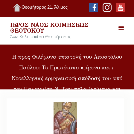
Θεομήτορος 21, Άλιμος
ΙΕΡΌΣ ΝΑΌΣ ΚΟΙΜΉΣΕΩΣ
ΘΕΟΤΌΚΟΥ
Άνω Καλαμακίου Θεομήτορος
Η προς Φιλήμονα επιστολή του Αποστόλου
Παύλου: Το Πρωτότυπο κείμενο και η
Νεοελληνική ερμηνευτική απόδοσή του από
τον Παναγιώτη Ν. Τρεμπέλα (κείμενα και
αρχεία ήχου, mp3).