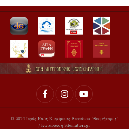
© 2026 Ιερός Ναός Κοιμήσεως Θεοτόκου "Θεομήτορος"
/ Κατασκευή Sitematters.gr