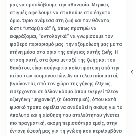
μας να προσλάβουμε την αθανασία. Μερικές
στιγμές οφείλουμε να σταθούμε στο έσχατο
όριο. Όριο ανάμεσα στη ζωή και τον θάνατο,
ώστε “υπαρξιακά” ή, όπως προτιμώ να
εκφράζομαι, “οντολογικά” να γνωρίσουμε τον
φοβερό περιορισμό μας, την εξομοίωσή μας με τα
κτήνη μέσα στα όρια της επίγειας αυτής ζωής. Η
στάση αυτή, στα όρια μεταξύ της ζωής και του
θανάτου, είναι ασύγκριτα πολυτιμότερη από την
πείρα των κοσμοναυτών. Αν οι τελευταίοι αυτοί,
βγαίνοντας από τον χώρο της γήινης έλξεως,
εισέρχονται σε άλλον κόσμο όπου ενεργεί πλέον
εξωγήινη “μηχανική”, (η διαστημική), όπου κατά
φυσικό τρόπο οφείλει να αναδυθεί η σκέψη για το
Απόλυτο και η αίσθηση του ατελεύτητου γίνεται
πιο πραγματική, ακόμη περισσότερο εμείς, στην
έντονη έφεσή μας για τη γνώση που περιλαμβάνει