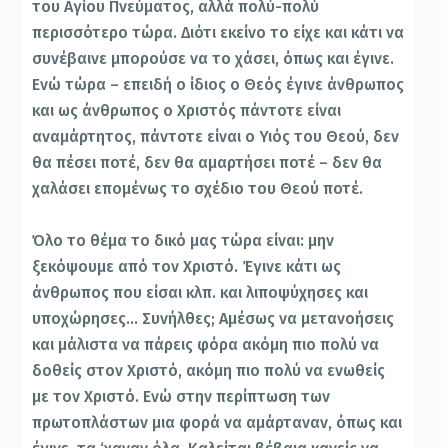
του Αγίου Πνεύματος, αλλά πολύ-πολύ
περισσότερο τώρα. Διότι εκείνο το είχε και κάτι να
συνέβαινε μπορούσε να το χάσει, όπως και έγινε.
Ενώ τώρα – επειδή ο ίδιος ο Θεός έγινε άνθρωπος
και ως άνθρωπος ο Χριστός πάντοτε είναι
αναμάρτητος, πάντοτε είναι ο Υιός του Θεού, δεν
θα πέσει ποτέ, δεν θα αμαρτήσει ποτέ – δεν θα
χαλάσει επομένως το σχέδιο του Θεού ποτέ.
Όλο το θέμα το δικό μας τώρα είναι: μην
ξεκόψουμε από τον Χριστό. Έγινε κάτι ως
άνθρωπος που είσαι κλπ. και λιποψύχησες και
υποχώρησες… Συνήλθες; Αμέσως να μετανοήσεις
και μάλιστα να πάρεις φόρα ακόμη πιο πολύ να
δοθείς στον Χριστό, ακόμη πιο πολύ να ενωθείς
με τον Χριστό. Ενώ στην περίπτωση των
πρωτοπλάστων μια φορά να αμάρταναν, όπως και