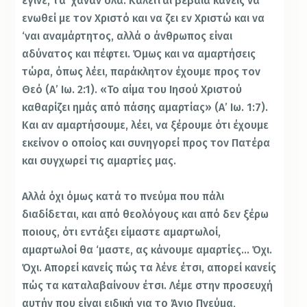
έγινε, τα ‘χαναν όλα. Καλείται βέβαια κανείς να
ενωθεί με τον Χριστό και να ζει εν Χριστώ και να
‘ναι αναμάρτητος, αλλά ο άνθρωπος είναι
αδύνατος και πέφτει. Όμως και να αμαρτήσεις
τώρα, όπως λέει, παράκλητον έχουμε προς τον
Θεό (Α’ Ιω. 2:1). «Το αίμα του Ιησού Χριστού
καθαρίζει ημάς από πάσης αμαρτίας» (Α’ Ιω. 1:7).
Και αν αμαρτήσουμε, λέει, να ξέρουμε ότι έχουμε
εκείνον ο οποίος και συνηγορεί προς τον Πατέρα
και συγχωρεί τις αμαρτίες μας.
Αλλά όχι όμως κατά το πνεύμα που πάλι
διαδίδεται, και από θεολόγους και από δεν ξέρω
ποιους, ότι εντάξει είμαστε αμαρτωλοί,
αμαρτωλοί θα ‘μαστε, ας κάνουμε αμαρτίες… Όχι.
Όχι. Απορεί κανείς πώς τα λένε έτσι, απορεί κανείς
πώς τα καταλαβαίνουν έτσι. Λέμε στην προσευχή
αυτήν που είναι ειδική για το Άγιο Πνεύμα,