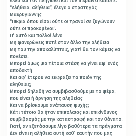
Αλλά και τον πληγώνει και τον πικραίνει κάποτε.
“Αλήθεια, αλήθεια”, έλεγε ο στρατη­γός
Μακρυγιάννης
“Πικριά όπου είσαι ούτε οι τρανοί σε ζυγώνουν
ούτε οι προκομένοι”.
Γι’ αυτό και πολλοί λένε
Μη φανερώνεις ποτέ στον άλλο την αλήθεια
Μη του την αποκαλύπτεις, γιατί θα τον κάμεις να
πονέσει.
Μπορεί όμως μια τέτοια στάση να γίνει αφ’ ενός
αποδεκτή
Και αφ’ έτερου να εκφράζει το ποιόν της
αληθείας;
Μπορεί δηλαδή να συμβιβασθούμε με το ψέμα,
που είναι ή άρνηση της αληθείας
Και να βρίσκουμε ανάπαυση ψυχής;
Κάτι τέτοιο θα ήταν επιπόλαιος και επικίνδυ­νος
συμβιβασμός με την καταστροφή και τον θάνατο.
Γιατί, αν εξετάσουμε λίγο βαθύτερα τα πράγματα
Δεν είναι η αλήθεια αυτή καθ’ έαυτήν που μας