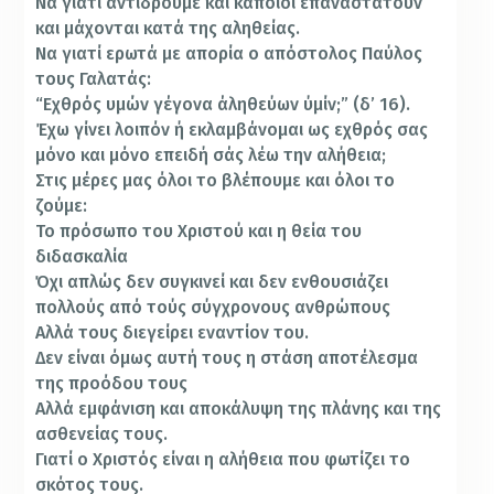
Να γιατί αντιδρούμε και κάποιοι επαναστατούν
και μάχονται κατά της αληθείας.
Να γιατί ερωτά με απορία ο απόστολος Παύλος
τους Γαλατάς:
“Εχθρός υμών γέγονα άληθεύων ύμίν;” (δ’ 16).
Έχω γί­νει λοιπόν ή εκλαμβάνομαι ως εχθρός σας
μόνο και μόνο επειδή σάς λέω την αλήθεια;
Στις μέρες μας όλοι το βλέπουμε και όλοι το
ζούμε:
Το πρόσωπο του Χριστού και η θεία του
διδασκαλία
Όχι απλώς δεν συγκινεί και δεν ενθουσιάζει
πολλούς από τούς σύγχρονους ανθρώπους
Αλλά τους διεγείρει εναντίον του.
Δεν είναι όμως αυτή τους η στάση αποτέλεσμα
της προόδου τους
Αλλά εμφάνιση και αποκάλυψη της πλάνης και της
ασθενείας τους.
Γιατί ο Χριστός είναι η αλήθεια που φωτίζει το
σκότος τους.