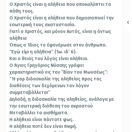
Ο Χριστός είναι η αλήθεια που αποκαλύπτει τα
πάθη τους.
Ο Χριστός είναι η αλήθεια που δημοσιοποιεί την
ε­σωτερική τους ακαταστασία.
Γιατί ο Χριστός, και μόνον Αυτός, είναι η όντως
αλήθεια
Όπως ο Ί­διος το έφανέρωσε στον άνθρωπο.
“Εγώ είμι η αλήθεια” (Ίω. ιδ’ 6).
Και ο θειος του λόγος είναι αλήθεια.
Ο Άγιος Γρηγόριος Νύσσης γράφει
χαρακτηριστικά εις τον “Βίον του Μωυσέως”:
“Ή γαρ διδασκαλία της αληθείας προς τας
διαθέσεις των δεχόμε­νων τον λόγον
συμμεταβάλλεται”
Δηλαδή, η διδασκαλία της αληθείας, ανάλογα με
την εσω­τερική διάθεση του ακροατού
Με­ταβάλλει τα αισθήματα.
Η αλή­θεια είναι πάντοτε φως.
Η αλή­θεια ποτέ δεν είναι πικρή.