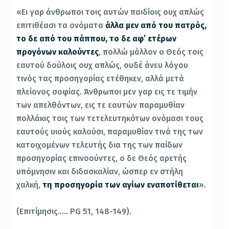
«Ει γαρ άνθρωποι τοις αυτών παιδίοις ουχ απλώς
επιτιθέασι τα ονόματα
άλλα μεν από του πατρός,
το δε από του πάππου, το δε αφ’ ετέρων
προγόνων καλούντες
, πολλώ μάλλον ο Θεός τοις
εαυτού δούλοις ουχ απλώς, ουδέ άνευ λόγου
τινός τας προσηγορίας ετέθηκεν, αλλά μετά
πλείονος σοφίας. Άνθρωποι μεν γαρ εις τε τιμήν
των απελθόντων, εις τε εαυτών παραμυθίαν
πολλάκις τοις των τετελευτηκότων ονόμασι τους
εαυτούς υιούς καλούσι, παραμυθίαν τινά της των
κατοιχομένων τελευτής δια της των παίδων
προσηγορίας επινοούντες, ο δε Θεός αρετής
υπόμνησιν και διδασκαλίαν, ώσπερ εν στήλη
χαλκή,
τη προσηγορία των αγίων εναποτίθεται
».
(Επιτίμησις….. PG 51, 148-149).