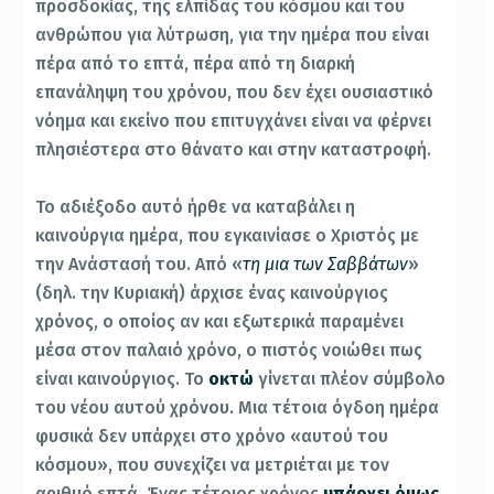
προσδοκίας, της ελπίδας του κόσμου και του
ανθρώπου για λύτρωση, για την ημέρα που είναι
πέρα από το επτά, πέρα από τη διαρκή
επανάληψη του χρόνου, που δεν έχει ουσιαστικό
νόημα και εκείνο που επιτυγχάνει είναι να φέρνει
πλησιέστερα στο θάνατο και στην καταστροφή.
Το αδιέξοδο αυτό ήρθε να καταβάλει η
καινούργια ημέρα, που εγκαινίασε ο Χριστός με
την Ανάστασή του. Από «
τη μια των Σαββάτων
»
(δηλ. την Κυριακή) άρχισε ένας καινούργιος
χρόνος, ο οποίος αν και εξωτερικά παραμένει
μέσα στον παλαιό χρόνο, ο πιστός νοιώθει πως
είναι καινούργιος. Το
οκτώ
γίνεται πλέον σύμβολο
του νέου αυτού χρόνου. Μια τέτοια όγδοη ημέρα
φυσικά δεν υπάρχει στο χρόνο «αυτού του
κόσμου», που συνεχίζει να μετριέται με τον
αριθμό επτά. Ένας τέτοιος χρόνος
υπάρχει όμως