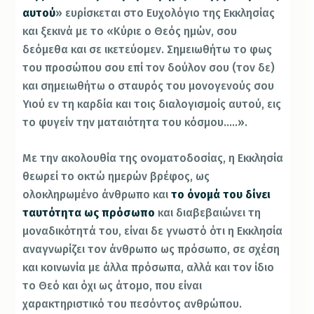
αυτού
» ευρίσκεται στο Ευχολόγιο της Εκκλησίας
και ξεκινά με το «Κύριε ο Θεός ημών, σου
δεόμεθα και σε ικετεύομεν. Σημειωθήτω το φως
του προσώπου σου επί τον δούλον σου (τον δε)
και σημειωθήτω ο σταυρός του μονογενούς σου
Υιού εν τη καρδία και τοις διαλογισμοίς αυτού, εις
το φυγείν την ματαιότητα του κόσμου…..».
Με την ακολουθία της ονοματοδοσίας, η Εκκλησία
θεωρεί το οκτώ ημερών βρέφος, ως
ολοκληρωμένο άνθρωπο και
το όνομά του δίνει
ταυτότητα ως πρόσωπο
και διαβεβαιώνει τη
μοναδικότητά του, είναι δε γνωστό ότι η Εκκλησία
αναγνωρίζει τον άνθρωπο ως πρόσωπο, σε σχέση
και κοινωνία με άλλα πρόσωπα, αλλά και τον ίδιο
το Θεό και όχι ως άτομο, που είναι
χαρακτηριστικό του πεσόντος ανθρώπου.