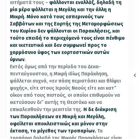
αιτήματά τους –
ψάλλονται εναλλάξ, δη­λαδή τη
μία μέρα ψάλλεται η Μεγάλη και την άλλη η
Μικρή
.
Μόνο κατά τους εσπερι­νούς των
Σαββάτων και της Εορτής της Μεταμορφώσεως
του Κυρίου δεν ψάλλον­ται οι Παρακλήσεις, και
τούτο επειδή το περιεχόμενό τους είναι πέν­θιμο
και ικετευτικό και δεν συμφωνεί προς το
χαρμόσυνο ύφος των εορταστικών αυτών
ύμνων
.
Εκτός όμως από την περίοδο του Δεκα­
πενταύγουστου, η Μικρή ιδίως Παράκληση,
ψάλλεται συχνά, «εν πά­ση περιστάσει και θλίψει
ψυχής», είτε στους Ιερούς Ναούς είτε και κατ”
οίκον από τους πιστούς, οι οποίοι επιθυμούν να
ικετεύσουν δι” αυτής τη Θεοτόκο και να
επικαλεσθούν την μεσιτεία της.
Η δε διάκριση
των Παρακλήσεων σε Μικρή και Μεγάλη,
οφείλεται αποκλειστικώς και μόνον στην
έκταση, το μέγεθος των τροπαρίων.
Τα
τροπάρια δηλαδή της Μικρής Παρακλήσεως είναι