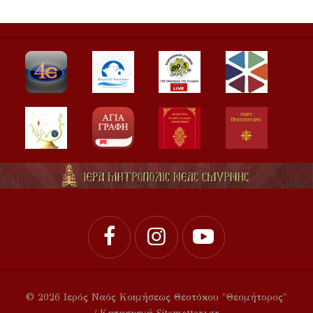
© 2026 Ιερός Ναός Κοιμήσεως Θεοτόκου "Θεομήτορος"