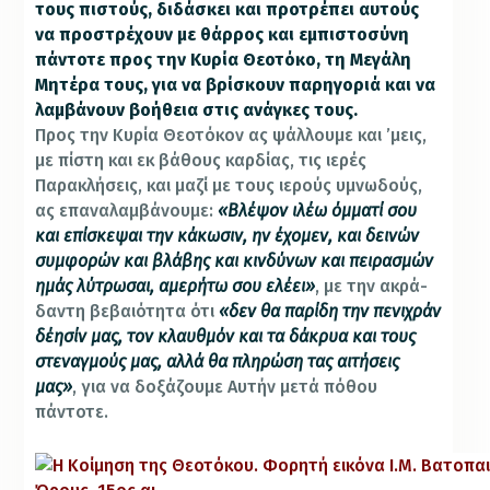
τους πιστούς, διδάσκει και προτρέπει αυτούς
να προστρέχουν με θάρρος και εμπιστοσύνη
πάντοτε προς την Κυρία Θεοτόκο, τη Μεγάλη
Μητέρα τους, για να βρίσκουν πα­ρηγοριά και να
λαμβάνουν βοήθεια στις ανάγκες τους.
Προς την Κυρία Θεοτόκον ας ψάλλουμε και ’μεις,
με πίστη και εκ βά­θους καρδίας, τις ιερές
Παρακλήσεις, και μαζί με τους ιερούς υμνω­δούς,
ας επαναλαμβάνουμε:
«Βλέψον ιλέω όμματί σου
και επίσκεψαι την κάκωσιν, ην έχομεν, και δεινών
συμφορών και βλάβης και κινδύ­νων και πειρασμών
ημάς λύτρωσαι, αμερήτω σου ελέει»
, με την ακρά­
δαντη βεβαιότητα ότι
«δεν θα παρίδη την πενιχράν
δέησίν μας, τον κλαυθμόν και τα δάκρυα και τους
στεναγμούς μας, αλλά θα πληρώση τας αιτήσεις
μας»
, για να δοξάζουμε Αυτήν μετά πόθου
πάντοτε.