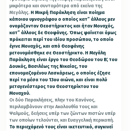
μικρότερα και συντομότερα από εκείνα της
Μεγάλης.
Η Μικρή Παράκληση είναι ποίημα
κάποιου υμνογράφου ο οποίος κατ” άλλους μεν
ονομάζονταν Θεοστήρικτος και ήταν Μο­ναχός,
κατ” άλλους δε Θεοφάνης. Όπως φαίνεται όμως
πρόκειται περί του ιδίου προσώπου, το οποίο
έγινε Μοναχός, και από Θεοφά­νης
μετονομάσθηκε σε Θεοστήρικτο.
Η Μεγάλη
Παράκληση είναι έργο του Θεοδώρου του Β΄, του
Δουκός, Βασιλέως της Νικαίας, του
επονομαζομένου Λασκάρεως, ο οποίος έζησε
περί τα μέσα του 13ου αιώνα, και είναι πολύ
μεταγενέστερος του Θεοστηρίκτου του
Μοναχού.
Οι δύο Παρακλήσεις, πλην του Κανόνος,
περιλαμβάνουν στην Ακο­λουθία τους και
Ψαλμούς, δεήσεις υπέρ των ζώντων πιστών υπέρ
των οποίων τελούνται, και Ευαγγελική περικοπή.
Το περιεχόμενό τους είναι ικετευτικό, συγκινεί