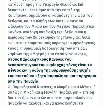
κατά­νυξη προς την Υπεραγία Θεοτόκο. Επί
δεκαπέντε μέρες πριν από την εορτή της
Κοιμήσεως, σημαίνουν οι καμπάνες την ώρα του
δει­λινού, και τα πλήθη των πιστών πάνε να
ψάλλουν τον Μικρό και τον Μεγάλο Παρακλητικό
Κανόνα. Ανάλογη κατάνυξη έχει βέβαια και η
περίοδος των Χαιρετισμών της Παναγίας. Αλλά
ενώ στους Χαιρετι­σμούς κυριαρχεί ο υμνολογικός
τόνος, η θριαμβική δοξολόγηση των απείρων
χαρίτων της «Μητρός του Θεού γενομένης»,
στους Παρα­κλητικούς Κανόνες του
Δεκαπενταυγούστου κυρίαρχος τόνος είναι το
πένθος και η οδύνη της βαρυαλγούσης ψυχής
του πιστού που ζη­τά παράκληση και παρηγοριά
από την Παναγία
.
Οι Παρακλητικοί Κανόνες, ο Μικρός και ο Μέγας, ή
απλώς η Μικρή και η Μεγάλη Παράκληση – επειδή
δια των ύμνων αυτών οι πιστοί παρακαλούν την
Παναγία να ακού­σει και να ικανοποιήσει τα