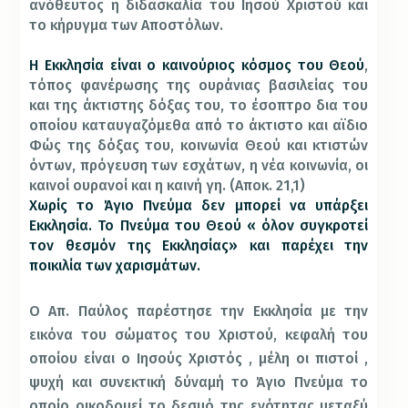
ανόθευτος η διδασκαλία του Ιησού Χριστού και
το κήρυγμα των Αποστόλων.
Η Εκκλησία είναι ο καινούριος κόσμος του Θεού
,
τόπος φανέρωσης της ουράνιας βασιλείας του
και της άκτιστης δόξας του, το έσοπτρο δια του
οποίου καταυγαζόμεθα από το άκτιστο και αϊδιο
Φώς της δόξας του, κοινωνία Θεού και κτιστών
όντων, πρόγευση των εσχάτων, η νέα κοινωνία, οι
καινοί ουρανοί και η καινή γη. (Αποκ. 21,1)
Χωρίς το Άγιο Πνεύμα δεν μπορεί να υπάρξει
Εκκλησία. Το Πνεύμα του Θεού « όλον συγκροτεί
τον θεσμόν της Εκκλησίας» και παρέχει την
ποικιλία των χαρισμάτων.
Ο Απ. Παύλος παρέστησε την Εκκλησία με την
εικόνα του σώματος του Χριστού, κεφαλή του
οποίου είναι ο Ιησούς Χριστός , μέλη οι πιστοί ,
ψυχή και συνεκτική δύναμή το Άγιο Πνεύμα το
οποίο οικοδομεί το δεσμό της ενότητας μεταξύ