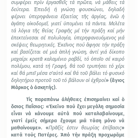
συμφέρει πρίν ἐργασθεῖς τά πρῶτα, νά μάθεις τά
δεύτερα. Ἐπειδή ἡ γνώση φουσκώνει, δηλαδή
φέρνει ὑπερηφάνεια ἐξαιτίας τῆς ἀργίας, ἐνῶ ἡ
ἀγάπη οἰκοδομεῖ, γιατί ὑπομένει τά πάντα. Μελέτα
τά λόγια τῆς θείας Γραφῆς μέ τήν πράξη καί μήν
ἐπεκτείνεσαι σέ πολυλογία, ὑπερηφανευόμενος γιά
σκέψεις θεωρητικές. Ἐκεῖνος πού ἄφησε τήν πράξη
καί βασίζεται σέ μιά ἁπλή γνώση, ἀντί γιά δίκοπο
μαχαίρι κρατᾶ καλαμένιο ραβδί, τό ὁποῖο σέ καιρό
πολέμου, κατά τή Γραφή, θά τοῦ τρυπήσει τό χέρι
καί θά μπεῖ μέσα σ’αὐτό καί θά τοῦ βάλει τό φυσικό
δηλητήριο προτοῦ τοῦ τό βάλουν οἱ ἐχθροί
» (ἅγιος
Μάρκος ὁ ἀσκητής).
Τίς παραπάνω ἀλήθειες ἐπισημαίνει καί ὁ
ὅσιος Παΐσιος: «Ἐκεῖνο πού ἔχει μεγάλη σημασία
εἶναι νά κάνουμε αὐτά πού καταλαβαίνουμε,
γιατί ἐμεῖς σήμερα ἔχουμε μιά τάση μόνο νά
Πρᾶξίς ἐστιν θεωρίας ἐπίβασις
μαθαίνουμε». «
»
κατά τούς Πατέρες. Ἀπό τήν πράξη προχωρᾶμε