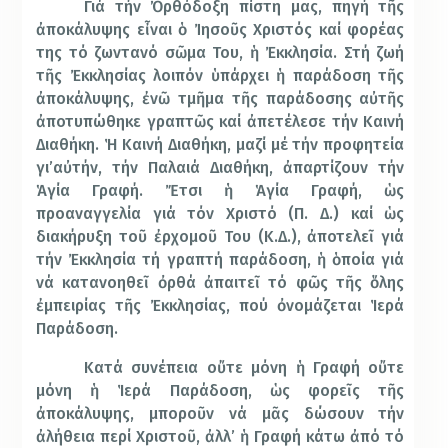
Γιά τήν Ὀρθόδοξη πίστη μας, πηγή τῆς
ἀποκάλυψης εἶναι ὁ Ἰησοῦς Χριστός καί φορέας
της τό ζωντανό σῶμα Του, ἡ Ἐκκλησία. Στή ζωή
τῆς Ἐκκλησίας λοιπόν ὑπάρχει ἡ παράδοση τῆς
ἀποκάλυψης, ἐνῶ τμῆμα τῆς παράδοσης αὐτῆς
ἀποτυπώθηκε γραπτῶς καί ἀπετέλεσε τήν Καινή
Διαθήκη. Ἡ Καινή Διαθήκη, μαζί μέ τήν προφητεία
γι’αὐτήν, τήν Παλαιά Διαθήκη, ἀπαρτίζουν τήν
Ἁγία Γραφή. Ἔτσι ἡ Ἁγία Γραφή, ὡς
προαναγγελία γιά τόν Χριστό (Π. Δ.) καί ὡς
διακήρυξη τοῦ ἐρχομοῦ Του (Κ.Δ.), ἀποτελεῖ γιά
τήν Ἐκκλησία τή γραπτή παράδοση, ἡ ὁποία γιά
νά κατανοηθεῖ ὀρθά ἀπαιτεῖ τό φῶς τῆς ὅλης
ἐμπειρίας τῆς Ἐκκλησίας, πού ὀνομάζεται Ἱερά
Παράδοση.
Κατά συνέπεια οὔτε μόνη ἡ Γραφή οὔτε
μόνη ἡ Ἱερά Παράδοση, ὡς φορεῖς τῆς
ἀποκάλυψης, μποροῦν νά μᾶς δώσουν τήν
ἀλήθεια περί Χριστοῦ, ἀλλ’ ἡ Γραφή κάτω ἀπό τό