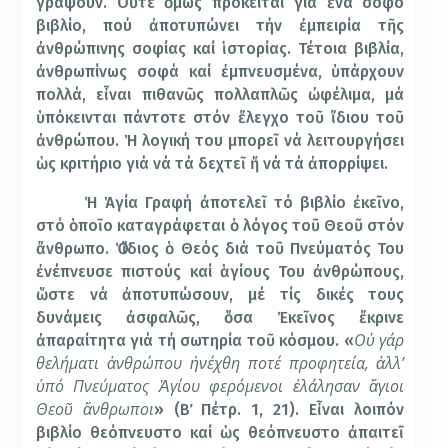
γράψουν. Οὔτε ὅμως πρόκειται γιά ἕνα σοφό
βιβλίο, πού ἀποτυπώνει τήν ἐμπειρία τῆς
ἀνθρώπινης σοφίας καί ἱστορίας. Τέτοια βιβλία,
ἀνθρωπίνως σοφά καί ἐμπνευσμένα, ὑπάρχουν
πολλά, εἶναι πιθανῶς πολλαπλῶς ὠφέλιμα, μά
ὑπόκεινται πάντοτε στόν ἔλεγχο τοῦ ἴδιου τοῦ
ἀνθρώπου. Ἡ λογική του μπορεῖ νά λειτουργήσει
ὡς κριτήριο γιά νά τά δεχτεῖ ἤ νά τά ἀπορρίψει.
Ἡ Ἁγία Γραφή ἀποτελεῖ τό βιβλίο ἐκεῖνο,
στό ὁποῖο καταγράφεται ὁ λόγος τοῦ Θεοῦ στόν
ἄνθρωπο. Ὁ ἴδιος ὁ Θεός διά τοῦ Πνεύματός Του
ἐνέπνευσε πιστούς καί ἁγίους Του ἀνθρώπους,
ὥστε νά ἀποτυπώσουν, μέ τίς δικές τους
δυνάμεις ἀσφαλῶς, ὅσα Ἐκεῖνος ἔκρινε
Οὐ γάρ
ἀπαραίτητα γιά τή σωτηρία τοῦ κόσμου. «
θελήματι ἀνθρώπου ἠνέχθη ποτέ προφητεία, ἀλλ’
ὑπό Πνεύματος Ἁγίου φερόμενοι ἐλάλησαν ἅγιοι
Θεοῦ ἄνθρωποι
» (Β΄ Πέτρ. 1, 21). Εἶναι λοιπόν
βιβλίο θεόπνευστο καί ὡς θεόπνευστο ἀπαιτεῖ