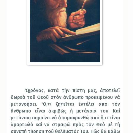
Ὁ χρόνος, κατά τήν πίστη μας, ἀποτελεῖ
δωρεά τοῦ Θεοῦ στόν ἄνθρωπο προκειμένου νά
μετανοήσει. Ὅ,τι ζητεῖται ἐντέλει ἀπό τόν
ἄνθρωπο εἶναι ἀκριβῶς ἡ μετάνοιά του. Καί
μετάνοια σημαίνει νά ἀπομακρυνθῶ ἀπό ὅ,τι εἶναι
ἁμαρτωλό καί νά στραφῶ πρός τόν Θεό μέ τή
συνεπή τήρηση τοῦ θελήματός Του. Πῶς θά μάθω