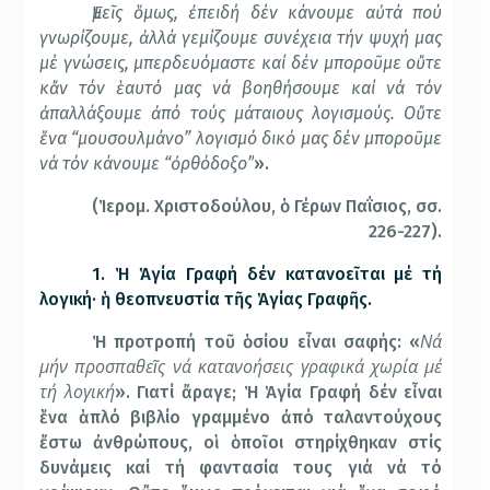
Ἐμεῖς ὅμως, ἐπειδή δέν κάνουμε αὐτά πού
γνωρίζουμε, ἀλλά γεμίζουμε συνέχεια τήν ψυχή μας
μέ γνώσεις, μπερδευόμαστε καί δέν μποροῦμε οὔτε
κἄν τόν ἑαυτό μας νά βοηθήσουμε καί νά τόν
ἀπαλλάξουμε ἀπό τούς μάταιους λογισμούς. Οὔτε
ἕνα “μουσουλμάνο” λογισμό δικό μας δέν μποροῦμε
νά τόν κάνουμε “ὀρθόδοξο”
».
(Ἱερομ. Χριστοδούλου, ὁ Γέρων Παΐσιος, σσ.
226-227).
1. Ἡ Ἁγία Γραφή δέν κατανοεῖται μέ τή
λογική· ἡ θεοπνευστία τῆς Ἁγίας Γραφῆς.
Νά
Ἡ προτροπή τοῦ ὁσίου εἶναι σαφής: «
μήν προσπαθεῖς νά κατανοήσεις γραφικά χωρία μέ
τή λογική
». Γιατί ἄραγε; Ἡ Ἁγία Γραφή δέν εἶναι
ἕνα ἁπλό βιβλίο γραμμένο ἀπό ταλαντούχους
ἔστω ἀνθρώπους, οἱ ὁποῖοι στηρίχθηκαν στίς
δυνάμεις καί τή φαντασία τους γιά νά τό