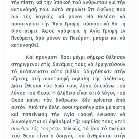
τήν πίστη καί τήν ὑπακοή τοῦ ἀνθρώπου γιά τήν
κατανόησή του. Αὐτό σημαίνει ὅτι ἐκεῖνος πού
διά τῆς λογικῆς καί μόνον θά θελήσει νά
προσεγγίσει τήν Ἁγία Γραφή, οὐσιαστικά θά τή
διαστρέψει. Ἀφοῦ γράφτηκε ἡ Ἁγία Γραφή ἐν
Πνεύματι, ἄρα μόνον ἐν Πνεύματι μπορεῖ καί νά
κατανοηθεῖ.
Καί πράγματι· ὅσοι μέχρι σήμερα θέλησαν
στηριγμένοι στίς δυνάμεις τους νά ἑρμηνεύσουν
τό θεόπνευστο αὐτό βιβλίο, ὁδηγήθηκαν στήν
αἵρεση, στή διαστροφή δηλαδή τῆς ἀλήθειας.
Διότι ἔθεσαν τόν δικό τους λόγο ὑπεράνω τοῦ
λόγου τοῦ Θεοῦ. Ἡ ἀλήθεια εἶναι ὅτι ὁ λόγος τοῦ
Θεοῦ κρίνει τόν ἄνθρωπο· δέν κρίνεται ἀπό
αὐτόν. Ἀπό τήν ἄλλη, ὅσοι προσήγγισαν μέ πίστη
καί ταπείνωση τήν Ἁγία Γραφή ἔνιωσαν νά
τοῦ
διανοίγονται οἱ ὀφθαλμοί τῆς καρδίας τους «
συνιέναι τάς Γραφάς
». Τελικῶς, τό ἴδιο τό Πνεῦμα
τοῦ Θεοῦ εἶναι ὁ ὁδηγός τοῦ ἀνθρώπου στήν