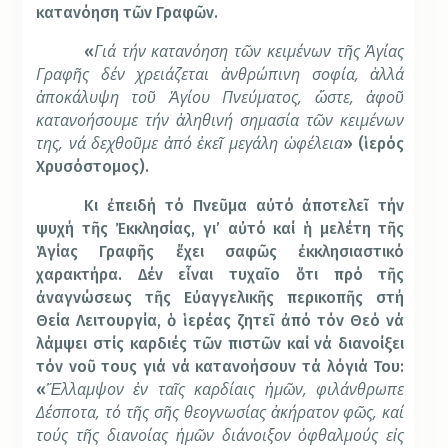
κατανόηση τῶν Γραφῶν.
Γιά τήν κατανόηση τῶν κειμένων τῆς Ἁγίας
«
Γραφῆς δέν χρειάζεται ἀνθρώπινη σοφία, ἀλλά
ἀποκάλυψη τοῦ Ἁγίου Πνεύματος, ὥστε, ἀφοῦ
κατανοήσουμε τήν ἀληθινή σημασία τῶν κειμένων
της, νά δεχθοῦμε ἀπό ἐκεῖ μεγάλη ὠφέλεια
» (ἱερός
Χρυσόστομος).
Κι ἐπειδή τό Πνεῦμα αὐτό ἀποτελεῖ τήν
ψυχή τῆς Ἐκκλησίας, γι’ αὐτό καί ἡ μελέτη τῆς
Ἁγίας Γραφῆς ἔχει σαφῶς ἐκκλησιαστικό
χαρακτήρα. Δέν εἶναι τυχαῖο ὅτι πρό τῆς
ἀναγνώσεως τῆς Εὐαγγελικῆς περικοπῆς στή
Θεία Λειτουργία, ὁ ἱερέας ζητεῖ ἀπό τόν Θεό νά
λάμψει στίς καρδιές τῶν πιστῶν καί νά διανοίξει
τόν νοῦ τους γιά νά κατανοήσουν τά λόγιά Του:
Ἔλλαμψον ἐν ταῖς καρδίαις ἡμῶν, φιλάνθρωπε
«
Δέσποτα, τό τῆς σῆς θεογνωσίας ἀκήρατον φῶς, καί
τούς τῆς διανοίας ἡμῶν διάνοιξον ὀφθαλμούς εἰς