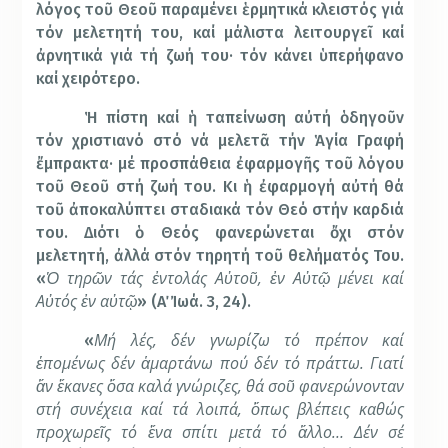
λόγος τοῦ Θεοῦ παραμένει ἑρμητικά κλειστός γιά
τόν μελετητή του, καί μάλιστα λειτουργεῖ καί
ἀρνητικά γιά τή ζωή του· τόν κάνει ὑπερήφανο
καί χειρότερο.
Ἡ πίστη καί ἡ ταπείνωση αὐτή ὁδηγοῦν
τόν χριστιανό στό νά μελετᾶ τήν Ἁγία Γραφή
ἔμπρακτα· μέ προσπάθεια ἐφαρμογῆς τοῦ λόγου
τοῦ Θεοῦ στή ζωή του. Κι ἡ ἐφαρμογή αὐτή θά
τοῦ ἀποκαλύπτει σταδιακά τόν Θεό στήν καρδιά
του. Διότι ὁ Θεός φανερώνεται ὄχι στόν
μελετητή, ἀλλά στόν τηρητή τοῦ θελήματός Του.
Ὁ τηρῶν τάς ἐντολάς Αὐτοῦ, ἐν Αὐτῷ μένει καί
«
Αὐτός ἐν αὐτῷ
» (Α΄ Ἰωά. 3, 24).
Μή λές, δέν γνωρίζω τό πρέπον καί
«
ἑπομένως δέν ἁμαρτάνω πού δέν τό πράττω. Γιατί
ἄν ἔκανες ὅσα καλά γνώριζες, θά σοῦ φανερώνονταν
στή συνέχεια καί τά λοιπά, ὅπως βλέπεις καθώς
προχωρεῖς τό ἕνα σπίτι μετά τό ἄλλο… Δέν σέ