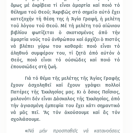
ὅμως μέ ἀκρίβεια τί εἶναι ἁμαρτία καί ποιό τό
θέλημα τοῦ Θεοῦ; Ἀκριβῶς στό σημεῖο αὐτό ἔχει
κατεξοχήν τή θέση της ἡ Ἁγία Γραφή, ἡ μελέτη
τοῦ λόγου τοῦ Θεοῦ. Μέ τή μελέτη τοῦ αἰώνιου
βιβλίου φωτίζεται ὁ σκοτισμένος ἀπό τήν
ἁμαρτία νοῦς τοῦ ἀνθρώπου καί ἀρχίζει ὁ πιστός
νά βλέπει γύρω του καθαρά: ποιό εἶναι τό
ἀληθινό συμφέρον του, τί ζητᾶ ἀπό αὐτόν ὁ
Θεός, ποιό εἶναι τό οὐσιῶδες καί ποιό τό
ἐπουσιῶδες στή ζωή.
Γιά τό θέμα τῆς μελέτης τῆς Ἁγίας Γραφῆς
ἔχουν ἀσχοληθεῖ καί ἔχουν γράψει πολλοί
Πατέρες τῆς Ἐκκλησίας μας. Κι ὁ ὅσιος Παΐσιος,
μολονότι δέν εἶναι Δάσκαλος τῆς Ἐκκλησίας, ἀπό
τήν ἁγιασμένη ἐμπειρία του ἔχει κάτι σημαντικό
νά μᾶς πεῖ. Ἄς τόν ἀκούσουμε καί ἄς τόν
σχολιάσουμε.
Νά μήν προσπαθεῖς νά κατανοήσεις
«