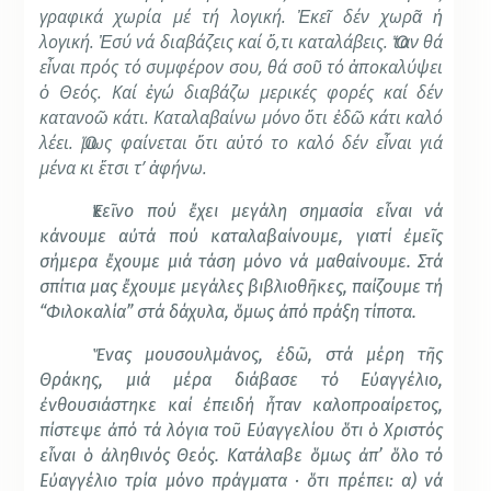
γραφικά χωρία μέ τή λογική. Ἐκεῖ δέν χωρᾶ ἡ
λογική. Ἐσύ νά διαβάζεις καί ὅ,τι καταλάβεις. Ὅταν θά
εἶναι πρός τό συμφέρον σου, θά σοῦ τό ἀποκαλύψει
ὁ Θεός. Καί ἐγώ διαβάζω μερικές φορές καί δέν
κατανοῶ κάτι. Καταλαβαίνω μόνο ὅτι ἐδῶ κάτι καλό
λέει. Ὅμως φαίνεται ὅτι αὐτό το καλό δέν εἶναι γιά
μένα κι ἔτσι τ’ ἀφήνω.
Ἐκεῖνο πού ἔχει μεγάλη σημασία εἶναι νά
κάνουμε αὐτά πού καταλαβαίνουμε, γιατί ἐμεῖς
σήμερα ἔχουμε μιά τάση μόνο νά μαθαίνουμε. Στά
σπίτια μας ἔχουμε μεγάλες βιβλιοθῆκες, παίζουμε τή
“Φιλοκαλία” στά δάχυλα, ὅμως ἀπό πράξη τίποτα.
Ἕνας μουσουλμάνος, ἐδῶ, στά μέρη τῆς
Θράκης, μιά μέρα διάβασε τό Εὐαγγέλιο,
ἐνθουσιάστηκε καί ἐπειδή ἦταν καλοπροαίρετος,
πίστεψε ἀπό τά λόγια τοῦ Εὐαγγελίου ὅτι ὁ Χριστός
εἶναι ὁ ἀληθινός Θεός. Κατάλαβε ὅμως ἀπ’ ὅλο τό
Εὐαγγέλιο τρία μόνο πράγματα · ὅτι πρέπει: α) νά