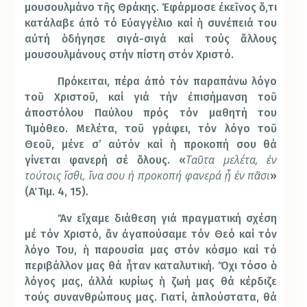
μουσουλμάνο τῆς Θράκης. Ἐφάρμοσε ἐκεῖνος ὅ,τι
κατάλαβε ἀπό τό Εὐαγγέλιο καί ἡ συνέπειά του
αὐτή ὁδήγησε σιγά-σιγά καί τούς ἄλλους
μουσουλμάνους στήν πίστη στόν Χριστό.
Πρόκειται, πέρα ἀπό τόν παραπάνω λόγο
τοῦ Χριστοῦ, καί γιά τήν ἐπισήμανση τοῦ
ἀποστόλου Παύλου πρός τόν μαθητή του
Τιμόθεο. Μελέτα, τοῦ γράφει, τόν λόγο τοῦ
Θεοῦ, μένε σ’ αὐτόν καί ἡ προκοπή σου θά
Ταῦτα μελέτα, ἐν
γίνεται φανερή σέ ὅλους. «
τούτοις ἴσθι, ἵνα σου ἡ προκοπή φανερά ᾖ ἐν πᾶσι
»
(Α΄ Τιμ. 4, 15).
Ἄν εἴχαμε διάθεση γιά πραγματική σχέση
μέ τόν Χριστό, ἄν ἀγαπούσαμε τόν Θεό καί τόν
λόγο Του, ἡ παρουσία μας στόν κόσμο καί τό
περιβάλλον μας θά ἦταν καταλυτική. Ὄχι τόσο ὁ
λόγος μας, ἀλλά κυρίως ἡ ζωή μας θά κέρδιζε
τούς συνανθρώπους μας. Γιατί, ἁπλούστατα, θά