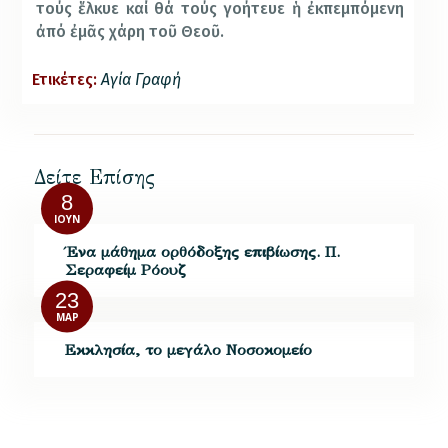
τούς ἕλκυε καί θά τούς γοήτευε ἡ ἐκπεμπόμενη
ἀπό ἐμᾶς χάρη τοῦ Θεοῦ.
Ετικέτες:
Αγία Γραφή
Δείτε Επίσης
8
ΙΟΎΝ
Ένα μάθημα ορθόδοξης επιβίωσης. Π.
Σεραφείμ Ρόουζ
23
ΜΑΡ
Εκκλησία, το μεγάλο Νοσοκομείο