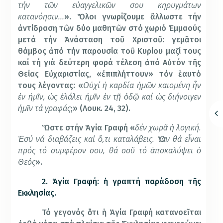
τήν τῶν εὐαγγελικῶν σου κηρυγμάτων
κατανόησιν…
». Ὅλοι γνωρίζουμε ἄλλωστε τήν
ἀντίδραση τῶν δύο μαθητῶν στό χωριό Ἐμμαούς
μετά τήν Ἀνάσταση τοῦ Χριστοῦ: γεμᾶτοι
θάμβος ἀπό τήν παρουσία τοῦ Κυρίου μαζί τους
καί τή γιά δεύτερη φορά τέλεση ἀπό Αὐτόν τῆς
Θείας Εὐχαριστίας, «ἐπιπλήττουν» τόν ἑαυτό
Οὐχί ἡ καρδία ἡμῶν καιομένη ἦν
τους λέγοντας: «
ἐν ἡμῖν, ὡς ἐλάλει ἡμῖν ἐν τῇ ὁδῷ καί ὡς διήνοιγεν
ἡμῖν τά γραφάς
;» (Λουκ. 24, 32).
δέν χωρᾶ ἡ λογική.
Ὥστε στήν Ἁγία Γραφή «
Ἐσύ νά διαβάζεις καί ὅ,τι καταλάβεις. Ὅταν θά εἶναι
πρός τό συμφέρον σου, θά σοῦ τό ἀποκαλύψει ὁ
Θεός
».
2. Ἁγία Γραφή: ἡ γραπτή παράδοση τῆς
Εκκλησίας.
Τό γεγονός ὅτι ἡ Ἁγία Γραφή κατανοεῖται