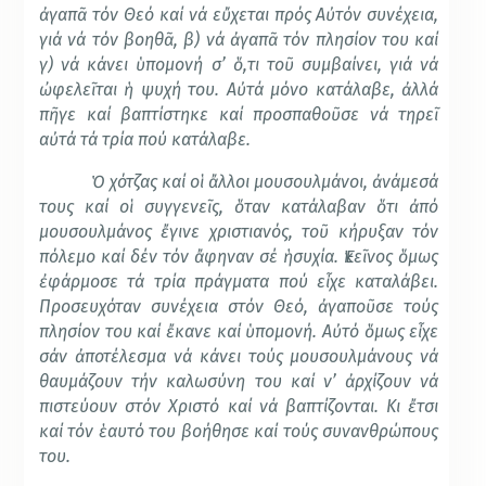
ἀγαπᾶ τόν Θεό καί νά εὔχεται πρός Αὐτόν συνέχεια,
γιά νά τόν βοηθᾶ, β) νά ἀγαπᾶ τόν πλησίον του καί
γ) νά κάνει ὑπομονή σ’ ὅ,τι τοῦ συμβαίνει, γιά νά
ὠφελεῖται ἡ ψυχή του. Αὐτά μόνο κατάλαβε, ἀλλά
πῆγε καί βαπτίστηκε καί προσπαθοῦσε νά τηρεῖ
αὐτά τά τρία πού κατάλαβε.
Ὁ χότζας καί οἱ ἄλλοι μουσουλμάνοι, ἀνάμεσά
τους καί οἱ συγγενεῖς, ὅταν κατάλαβαν ὅτι ἀπό
μουσουλμάνος ἔγινε χριστιανός, τοῦ κήρυξαν τόν
πόλεμο καί δέν τόν ἄφηναν σέ ἡσυχία. Ἐκεῖνος ὅμως
ἐφάρμοσε τά τρία πράγματα πού εἶχε καταλάβει.
Προσευχόταν συνέχεια στόν Θεό, ἀγαποῦσε τούς
πλησίον του καί ἔκανε καί ὑπομονή. Αὐτό ὅμως εἶχε
σάν ἀποτέλεσμα νά κάνει τούς μουσουλμάνους νά
θαυμάζουν τήν καλωσύνη του καί ν’ ἀρχίζουν νά
πιστεύουν στόν Χριστό καί νά βαπτίζονται. Κι ἔτσι
καί τόν ἑαυτό του βοήθησε καί τούς συνανθρώπους
του.