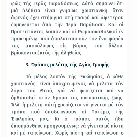
φῶς τῆς Ἱερᾶς Παραδόσεως. Αὐτό σημαίνει ὅτι
μιά ἀλήθεια εἶναι γνησίως χριστιανική, ὅταν
ἀφενός ἔχει στήριγμα στή Γραφή καί ἀφετέρου
ἑρμηνεύεται ἀπό τήν Ἱερά Παράδοση. Καί οἱ
Προτεστάντες λοιπόν καί οἱ Ρωμαιοκαθολικοί ἐν
προκειμένῳ, πού ἀπολυτοποιοῦν τόν ἕνα φορέα
τῆς ἀποκάλυψης εἰς βάρος τοῦ ἄλλου,
βρίσκονται ἐκτός τῆς ἀληθείας.
3. Ὁ τρόπος μελέτης τῆς Ἁγίας Γραφῆς.
Τό μέλος λοιπόν τῆς Ἐκκλησίας, ὁ κάθε
χριστιανός, εἶναι ὑποχρεωμένος νά μελετᾶ τόν
λόγο τοῦ Θεοῦ, γιά νά φωτίζεται καί νά
ὀρθοποδεῖ στόν δρόμο τῆς πνευματικῆς ζωῆς.
Ἀλλ’ ἡ μελέτη αὐτή χρειάζεται νά γίνεται μέ τόν
τρόπο πού ὑποδεικνύουν οἱ Πατέρες τῆς
Ἐκκλησίας μας. Κι ὁ τρόπος αὐτός ἤδη
ἐπισημάνθηκε προηγουμένως: νά γίνεται μέ πίστη
καί μέ ταπείνωση. Χωρίς πίστη καί ταπείνωση ὁ