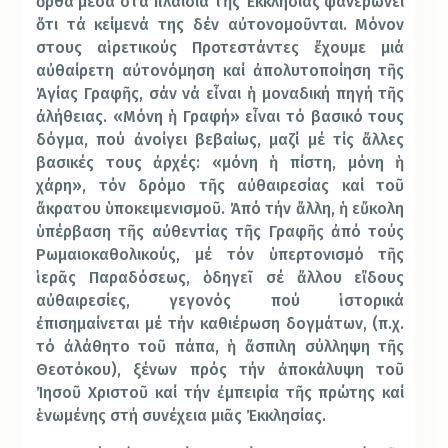
ὀρθά μέσα στά πλαίσια τῆς Ἐκκλησίας φανερώνει
ὅτι τά κείμενά της δέν αὐτονομοῦνται. Μόνον
στους αἱρετικούς Προτεστάντες ἔχουμε μιά
αὐθαίρετη αὐτονόμηση καί ἀπολυτοποίηση τῆς
Ἁγίας Γραφῆς, σάν νά εἶναι ἡ μοναδική πηγή τῆς
ἀλήθειας. «Μόνη ἡ Γραφή» εἶναι τό βασικό τους
δόγμα, πού ἀνοίγει βεβαίως, μαζί μέ τίς ἄλλες
βασικές τους ἀρχές: «μόνη ἡ πίστη, μόνη ἡ
χάρη», τόν δρόμο τῆς αὐθαιρεσίας καί τοῦ
ἄκρατου ὑποκειμενισμοῦ. Ἀπό τήν ἄλλη, ἡ εὔκολη
ὑπέρβαση τῆς αὐθεντίας τῆς Γραφῆς ἀπό τούς
Ρωμαιοκαθολικούς, μέ τόν ὑπερτονισμό τῆς
ἱερᾶς Παραδόσεως, ὁδηγεῖ σέ ἄλλου εἴδους
αὐθαιρεσίες, γεγονός πού ἱστορικά
ἐπισημαίνεται μέ τήν καθιέρωση δογμάτων, (π.χ.
τό ἀλάθητο τοῦ πάπα, ἡ ἄσπιλη σύλληψη τῆς
Θεοτόκου), ξένων πρός τήν ἀποκάλυψη τοῦ
Ἰησοῦ Χριστοῦ καί τήν ἐμπειρία τῆς πρώτης καί
ἑνωμένης στή συνέχεια μιᾶς Ἐκκλησίας.