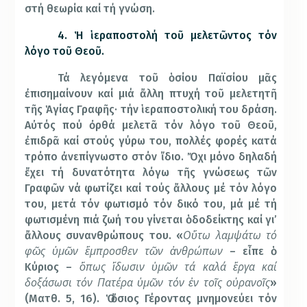
στή θεωρία καί τή γνώση.
4. Ἡ ἱεραποστολή τοῦ μελετῶντος τόν
λόγο τοῦ Θεοῦ.
Τά λεγόμενα τοῦ ὁσίου Παϊσίου μᾶς
ἐπισημαίνουν καί μιά ἄλλη πτυχή τοῦ μελετητῆ
τῆς Ἁγίας Γραφῆς· τήν ἱεραποστολική του δράση.
Αὐτός πού ὀρθά μελετᾶ τόν λόγο τοῦ Θεοῦ,
ἐπιδρᾶ καί στούς γύρω του, πολλές φορές κατά
τρόπο ἀνεπίγνωστο στόν ἴδιο. Ὄχι μόνο δηλαδή
ἔχει τή δυνατότητα λόγω τῆς γνώσεως τῶν
Γραφῶν νά φωτίζει καί τούς ἄλλους μέ τόν λόγο
του, μετά τόν φωτισμό τόν δικό του, μά μέ τή
φωτισμένη πιά ζωή του γίνεται ὁδοδείκτης καί γι’
Οὕτω λαμψάτω τό
ἄλλους συνανθρώπους του. «
φῶς ὑμῶν ἔμπροσθεν τῶν ἀνθρώπων
– εἶπε ὁ
ὅπως ἴδωσιν ὑμῶν τά καλά ἔργα καί
Κύριος –
δοξάσωσι τόν Πατέρα ὑμῶν τόν ἐν τοῖς οὐρανοῖς
»
(Ματθ. 5, 16). Ὁ ὅσιος Γέροντας μνημονεύει τόν