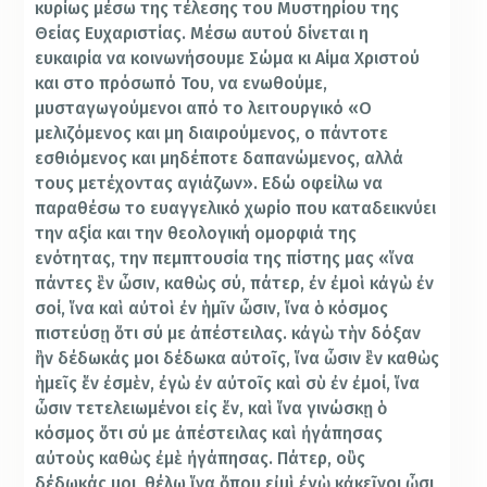
κυρίως μέσω της τέλεσης του Μυστηρίου της
Θείας Ευχαριστίας. Μέσω αυτού δίνεται η
ευκαιρία να κοινωνήσουμε Σώμα κι Αίμα Χριστού
και στο πρόσωπό Του, να ενωθούμε,
μυσταγωγούμενοι από το λειτουργικό
«Ο
μελιζόμενος και μη διαιρούμενος, ο πάντοτε
εσθιόμενος και μηδέποτε δαπανώμενος, αλλά
τους μετέχοντας αγιάζων». Εδώ οφείλω να
παραθέσω το ευαγγελικό χωρίο που καταδεικνύει
την αξία και την θεολογική ομορφιά της
ενότητας, την πεμπτουσία της πίστης μας «
ἵ
να
π
ά
ντες
ἓ
ν
ὦ
σιν, καθ
ὼ
ς σ
ύ
, π
ά
τερ,
ἐ
ν
ἐ
μο
ὶ
κ
ἀ
γ
ὼ
ἐ
ν
σο
ί
,
ἵ
να κα
ὶ
α
ὐ
το
ὶ
ἐ
ν
ἡ
μ
ῖ
ν
ὦ
σιν,
ἵ
να
ὁ
κ
ό
σμος
πιστε
ύ
σ
ῃ
ὅ
τι σ
ύ
με
ἀ
π
έ
στειλας. κ
ἀ
γ
ὼ
τ
ὴ
ν δ
ό
ξαν
ἣ
ν δ
έ
δωκ
ά
ς μοι δ
έ
δωκα α
ὐ
το
ῖ
ς,
ἵ
να
ὦ
σιν
ἓ
ν καθ
ὼ
ς
ἡ
με
ῖ
ς
ἕ
ν
ἐ
σμ
ὲ
ν,
ἐ
γ
ὼ
ἐ
ν α
ὐ
το
ῖ
ς κα
ὶ
σ
ὺ
ἐ
ν
ἐ
μο
ί
,
ἵ
να
ὦ
σιν τετελειωμ
έ
νοι ε
ἰ
ς
ἕ
ν, κα
ὶ
ἵ
να γιν
ώ
σκ
ῃ
ὁ
κ
ό
σμος
ὅ
τι σ
ύ
με
ἀ
π
έ
στειλας κα
ὶ
ἠ
γ
ά
πησας
α
ὐ
το
ὺ
ς καθ
ὼ
ς
ἐ
μ
ὲ
ἠ
γ
ά
πησας. Π
ά
τερ, ο
ὓ
ς
δ
έ
δωκ
ά
ς μοι, θ
έ
λω
ἵ
να
ὅ
που ε
ἰ
μ
ὶ
ἐ
γ
ὼ
κ
ἀ
κε
ῖ
νοι
ὦ
σι