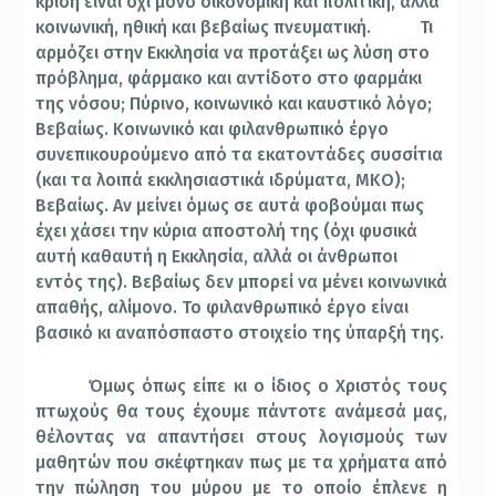
κρίση είναι όχι μόνο οικονομική και πολιτική, αλλά
κοινωνική, ηθική και βεβαίως πνευματική.
Τι
αρμόζει στην Εκκλησία να προτάξει ως λύση στο
πρόβλημα, φάρμακο και αντίδοτο στο φαρμάκι
της νόσου; Πύρινο, κοινωνικό και καυστικό λόγο;
Βεβαίως. Κοινωνικό και φιλανθρωπικό έργο
συνεπικουρούμενο από τα εκατοντάδες συσσίτια
(και τα λοιπά εκκλησιαστικά ιδρύματα, ΜΚΟ);
Βεβαίως. Αν μείνει όμως σε αυτά φοβούμαι πως
έχει χάσει την κύρια αποστολή της (όχι φυσικά
αυτή καθαυτή η Εκκλησία, αλλά οι άνθρωποι
εντός της). Βεβαίως δεν μπορεί να μένει κοινωνικά
απαθής, αλίμονο. Το φιλανθρωπικό έργο είναι
βασικό κι αναπόσπαστο στοιχείο της ύπαρξή της.
Όμως όπως είπε κι ο ίδιος ο Χριστός τους
πτωχούς θα τους έχουμε πάντοτε ανάμεσά μας,
θέλοντας να απαντήσει στους λογισμούς των
μαθητών που σκέφτηκαν πως με τα χρήματα από
την πώληση του μύρου με το οποίο έπλενε η