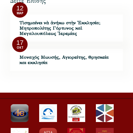
Δείτε Επίσης
12
ΜΑΡ
Τὶ σημαίνει νὰ ἀνήκω στὴν Ἐκκλησία;
Μητροπολίτης Γόρτυνος καὶ
Μεγαλουπόλεως Ἱερεμίας
17
ΟΚΤ
Μοναχός Μωυσής, Αγιορείτης, Θρησκεία
και εκκλησία