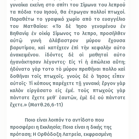
γυναίκα εκείνη στο σπίτι του Σίμωνα του λεπρού
τα πόδια του Ιησού, θα έτρωγαν πολλοί πτωχοί.
Παραθέτω το γραφικό χωρίο από το ευαγγέλιο
του Ματθαίου: «Το
δ
ὲ
Ἰ
ησο
γενομ
έ
νου
ἐ
ν
Βηθαν
ίᾳ
ἐ
ν ο
ἰ
κ
ίᾳ
Σ
ί
μωνος το
λεπρο
, προσ
ῆ
λθεν
α
ὐ
τ
ῷ
γυν
ὴ
ἀ
λ
ά
βαστρον μ
ύ
ρου
ἔ
χουσα
βαρυτ
ί
μου, κα
ὶ
κατ
έ
χεεν
ἐ
π
ὶ
τ
ὴ
ν κεφαλ
ὴ
ν α
ὐ
το
ἀ
νακειμ
έ
νου.
ἰ
δ
ό
ντες δ
ὲ
ο
ἱ
μαθητα
ὶ
α
ὐ
το
ἠ
γαν
ά
κτησαν λ
έ
γοντες· Ε
ἰ
ς τ
ί
ἡ
ἀ
π
ώ
λεια α
ὕ
τη;
ἠ
δ
ύ
νατο γ
ὰ
ρ το
το τ
ὸ
μ
ύ
ρον πραθ
ῆ
ναι πολλο
κα
ὶ
δοθ
ῆ
ναι το
ῖ
ς πτωχο
ῖ
ς. γνο
ὺ
ς δ
ὲ
ὁ
Ἰ
ησο
ς ε
ἶ
πεν
α
ὐ
το
ῖ
ς· Τ
ί
κ
ό
πους παρ
έ
χετε τ
ῇ
γυναικ
ί
;
ἔ
ργον γ
ὰ
ρ
καλ
ὸ
ν ε
ἰ
ργ
ά
σατο ε
ἰ
ς
ἐ
μ
έ
. το
ὺ
ς πτωχο
ὺ
ς γ
ὰ
ρ
π
ά
ντοτε
ἔ
χετε μεθ’
ἑ
αυτ
ῶ
ν,
ἐ
μ
ὲ
δ
ὲ
ο
ὐ
π
ά
ντοτε
ἔ
χετε.» (Ματθ.26,6-11)
Ποιο είναι λοιπόν το αντίδοτο που
προσφέρει η Εκκλησία; Ποια είναι η δικής της
πρόταση; Η Ορθόδοξη Λατρεία, εκφρασμένη