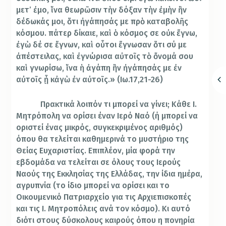
μετ’
ἐ
μο
,
ἵ
να θεωρ
ῶ
σιν τ
ὴ
ν δ
ό
ξαν τ
ὴ
ν
ἐ
μ
ὴ
ν
ἣ
ν
δ
έ
δωκ
ά
ς μοι,
ὅ
τι
ἠ
γ
ά
πησ
ά
ς με πρ
ὸ
καταβολ
ῆ
ς
κ
ό
σμου.
π
ά
τερ δ
ί
καιε, κα
ὶ
ὁ
κ
ό
σμος σε ο
ὐ
κ
ἔ
γνω,
ἐ
γ
ὼ
δ
έ
σε
ἔ
γνων, κα
ὶ
ο
ὗ
τοι
ἔ
γνωσαν
ὅ
τι σ
ύ
με
ἀ
π
έ
στειλας, κα
ὶ
ἐ
γν
ώ
ρισα α
ὐ
το
ῖ
ς τ
ὸ
ὄ
νομ
ά
σου
κα
ὶ
γνωρ
ί
σω,
ἵ
να
ἡ
ἀ
γ
ά
πη
ἣ
ν
ἠ
γ
ά
πησ
ά
ς με
ἐ
ν
α
ὐ
το
ῖ
ς
ᾖ
κ
ἀ
γ
ὼ
ἐ
ν α
ὐ
το
ῖ
ς.» (Ιω.17,21-26)
Πρακτικά λοιπόν τι μπορεί να γίνει; Κάθε Ι.
Μητρόπολη να ορίσει έναν Ιερό Ναό (ή μπορεί να
οριστεί ένας μικρός, συγκεκριμένος αριθμός)
όπου θα τελείται καθημερινά το μυστήριο της
Θείας Ευχαριστίας. Επιπλέον, μία φορά την
εβδομάδα να τελείται σε όλους τους Ιερούς
Ναούς της Εκκλησίας της Ελλάδας, την ίδια ημέρα,
αγρυπνία (το ίδιο μπορεί να ορίσει και το
Οικουμενικό Πατριαρχείο για τις Αρχιεπισκοπές
και τις Ι. Μητροπόλεις ανά τον κόσμο). Κι αυτό
διότι στους δύσκολους καιρούς όπου η πονηρία