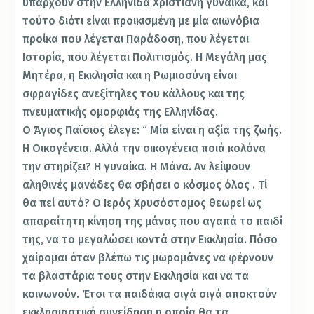
υπάρχουν στην Ελληνίδα Χριστιανή γυναίκα, και
τούτο διότι είναι προικισμένη με μία αιωνόβια
προίκα που λέγεται Παράδοση, που λέγεται
Ιστορία, που λέγεται Πολιτισμός. Η Μεγάλη μας
Μητέρα, η Εκκλησία και η Ρωμιοσύνη είναι
σφραγίδες ανεξίτηλες του κάλλους και της
πνευματικής ομορφιάς της Ελληνίδας.
Ο Άγιος Παϊσιος έλεγε: “ Μία είναι η αξία της ζωής.
Η Οικογένεια. Αλλά την οικογένεια ποιά κολόνα
την στηρίζει? Η γυναίκα. Η Μάνα. Αν λείψουν
αληθινές μανάδες θα σβήσει ο κόσμος όλος . Τί
θα πεί αυτό? Ο Ιερός Χρυσόστομος θεωρεί ως
απαραίτητη κίνηση της μάνας που αγαπά το παιδί
της, να το μεγαλώσει κοντά στην Εκκλησία. Πόσο
χαίρομαι όταν βλέπω τις μωρομάνες να φέρνουν
τα βλαστάρια τους στην Εκκλησία και να τα
κοινωνούν. Έτσι τα παιδάκια σιγά σιγά αποκτούν
εκκλησιαστική συνείδηση η οποία θα τα