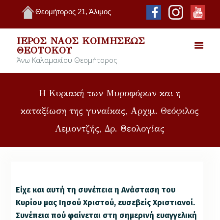
Θεομήτορος 21, Άλιμος
ΙΕΡΌΣ ΝΑΌΣ ΚΟΙΜΉΣΕΩΣ
ΘΕΟΤΌΚΟΥ
Άνω Καλαμακίου Θεομήτορος
Η Κυριακή των Μυροφόρων και η
καταξίωση της γυναίκας, Αρχιμ. Θεόφιλος
Λεμοντζής, Δρ. Θεολογίας
Είχε και αυτή τη συνέπεια η Ανάσταση του
Κυρίου μας Ιησού Χριστού, ευσεβείς Χριστιανοί.
Συνέπεια πού φαίνεται στη σημερινή ευαγγελική