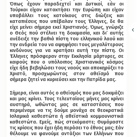
Όπως έχουν παραδεχτεί και Δυτικοί, εάν οι
Τούρκοι είχαν κατακτήσει την Ευρώπη και είχαν
υποβάλλει τους κατοίκους στις διώξεις και
καταπιέσεις που υπέβαλαν τους Έλληνες, δε θα
είχε μείνει σήμερα εκεί Χριστιανός. Όμως, γνώριζε
ο Θεός πού στέλνει τη δοκιμασία, και δι’ αυτής
ανέδειξε την βαθιά πίστη του ελληνικού λαού και
την ανδρεία του να αψηφήσει τους μεγαλύτερους
κινδύνους για να κρατήσει αυτή την πίστη. Οι
Έλληνες πρόσφεραν στην Εκκλησία μάρτυρες, σε
καιρούς που ο υπόλοιπος Χριστιανικός κόσμος
είχε ήδη βεβηλώσει τους ναούς και αποκηρύξει το
Χριστό, προσχωρώντας στον αθεϊσμό που
σήμερα ζητεί να κυριεύσει και την Πατρίδα μας.
Σήμερα, είναι αυτός ο αθεϊσμός που μας δοκιμάζει
και μας κρίνει. Τους τελευταίους μήνες μας κρίνει
αυστηρά, ωθώντας μας σε καταστάσεις που
περιμέναμε να τις δούμε μονάχα σε θεοκρατικά
Ισλαμικά καθεστώτα ή αθεϊστικά κομμουνιστικά
καθεστώτα. Εμείς, πώς στεκόμαστε; Θυμόμαστε
τις κρίσεις που έχει ήδη περάσει το έθνος μας; Εάν
θέλουμε να φανούμε αντάξιοι των Ελλήνων που