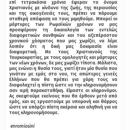
επί τετρακόσια χρόνια έφεραν το όνομα
Χριστιανός με κίνδυνο της ζωής, της περιουσίας
και της οικογένειάς τους, πρέπει να πάρουμε
σταθερή απόφαση να τους μιμηθούμε. Μπορεί οι
μάρτυρες των Ρωμαϊκών χρόνων να μας
προσφέρουν τη δικαιολογία των εντελώς
διαφορετικών συνθηκών και του αξεπέραστου
χρονικού χάσματος που μας χωρίζει, να λέμε
λοιπόν ότι η δική μας δοκιμασία είναι
διαφορετική. Με τους Χριστιανούς της
Τουρκοκρατίας, με τους ομολογητές και μάρτυρες
των νέων χρόνων, δε μας χωρίζει τίποτα. Μάλιστα,
μας ενώνει η θυσία τους, γιατί ήταν μία θυσία που
γινόταν με εμάς στο νου, τις απώτερες γενεές
Ελλήνων που θα πρέπει για χάρη τους να
διαφυλαχτεί η πίστη ώστε να την κληρονομήσουν
σαν ιερή παρακαταθήκη. Είμαστε οι κληρονόμοι.
Ας σκεφτούμε εκείνους που θα έρθουν μετά από
εμάς, και ας εργαστούμε με υπομονή και θάρρος
ώστε να υπάρξει πίστη ακέραια και αληθινή για να
τους κληρονομήσουμε.
enromiosini