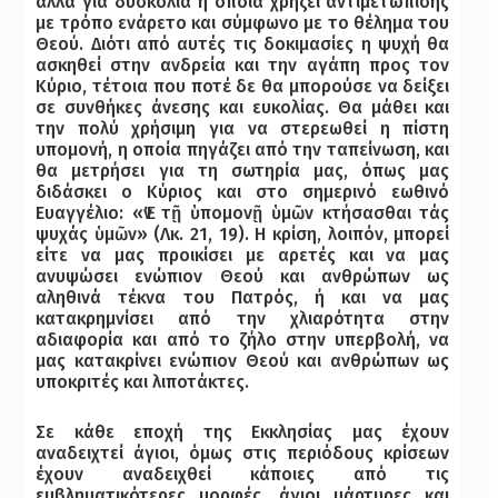
αλλά για δυσκολία η οποία χρήζει αντιμετώπισης
με τρόπο ενάρετο και σύμφωνο με το θέλημα του
Θεού. Διότι από αυτές τις δοκιμασίες η ψυχή θα
ασκηθεί στην ανδρεία και την αγάπη προς τον
Κύριο, τέτοια που ποτέ δε θα μπορούσε να δείξει
σε συνθήκες άνεσης και ευκολίας. Θα μάθει και
την πολύ χρήσιμη για να στερεωθεί η πίστη
υπομονή, η οποία πηγάζει από την ταπείνωση, και
θα μετρήσει για τη σωτηρία μας, όπως μας
διδάσκει ο Κύριος και στο σημερινό εωθινό
Ευαγγέλιο: «Ἐν τῇ ὑπομονῇ ὑμῶν κτήσασθαι τάς
ψυχάς ὑμῶν» (Λκ. 21, 19). Η κρίση, λοιπόν, μπορεί
είτε να μας προικίσει με αρετές και να μας
ανυψώσει ενώπιον Θεού και ανθρώπων ως
αληθινά τέκνα του Πατρός, ή και να μας
κατακρημνίσει από την χλιαρότητα στην
αδιαφορία και από το ζήλο στην υπερβολή, να
μας κατακρίνει ενώπιον Θεού και ανθρώπων ως
υποκριτές και λιποτάκτες.
Σε κάθε εποχή της Εκκλησίας μας έχουν
αναδειχτεί άγιοι, όμως στις περιόδους κρίσεων
έχουν αναδειχθεί κάποιες από τις
εμβληματικότερες μορφές, άγιοι μάρτυρες και