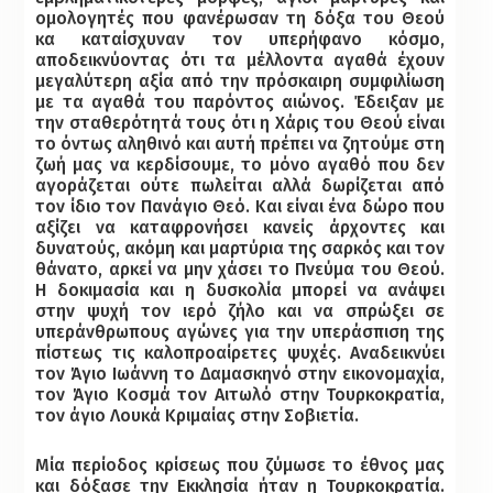
ομολογητές που φανέρωσαν τη δόξα του Θεού
κα καταίσχυναν τον υπερήφανο κόσμο,
αποδεικνύοντας ότι τα μέλλοντα αγαθά έχουν
μεγαλύτερη αξία από την πρόσκαιρη συμφιλίωση
με τα αγαθά του παρόντος αιώνος. Έδειξαν με
την σταθερότητά τους ότι η Χάρις του Θεού είναι
το όντως αληθινό και αυτή πρέπει να ζητούμε στη
ζωή μας να κερδίσουμε, το μόνο αγαθό που δεν
αγοράζεται ούτε πωλείται αλλά δωρίζεται από
τον ίδιο τον Πανάγιο Θεό. Και είναι ένα δώρο που
αξίζει να καταφρονήσει κανείς άρχοντες και
δυνατούς, ακόμη και μαρτύρια της σαρκός και τον
θάνατο, αρκεί να μην χάσει το Πνεύμα του Θεού.
Η δοκιμασία και η δυσκολία μπορεί να ανάψει
στην ψυχή τον ιερό ζήλο και να σπρώξει σε
υπεράνθρωπους αγώνες για την υπεράσπιση της
πίστεως τις καλοπροαίρετες ψυχές. Αναδεικνύει
τον Άγιο Ιωάννη το Δαμασκηνό στην εικονομαχία,
τον Άγιο Κοσμά τον Αιτωλό στην Τουρκοκρατία,
τον άγιο Λουκά Κριμαίας στην Σοβιετία.
Μία περίοδος κρίσεως που ζύμωσε το έθνος μας
και δόξασε την Εκκλησία ήταν η Τουρκοκρατία.