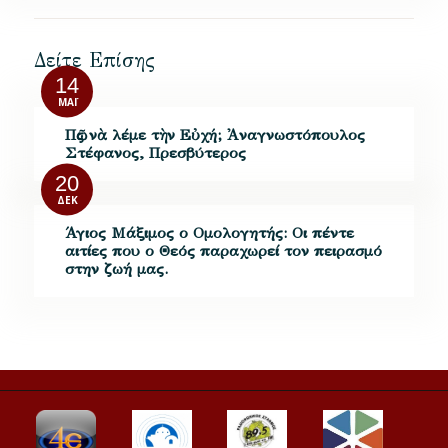
Δείτε Επίσης
14
ΜΆΙ
Πῶς νὰ λέμε τὴν Εὐχή; Ἀναγνωστόπουλος
Στέφανος, Πρεσβύτερος
20
ΔΕΚ
Άγιος Μάξιμος ο Ομολογητής: Οι πέντε
αιτίες που ο Θεός παραχωρεί τον πειρασμό
στην ζωή μας.