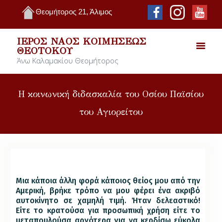
Θεομήτορος 21, Άλιμος
ΙΕΡΌΣ ΝΑΌΣ ΚΟΙΜΉΣΕΩΣ
ΘΕΟΤΌΚΟΥ
Άνω Καλαμακίου Θεομήτορος
Η κοινωνική διδασκαλία του Οσίου Παϊσίου
του Αγιορείτου
Μια κάποια άλλη φορά κάποιος θείος μου από την
Αμερική, βρήκε τρόπο να μου φέρει ένα ακριβό
αυτοκίνητο σε χαμηλή τιμή. Ήταν δελεαστικό!
Είτε το κρατούσα για προσωπική χρήση είτε το
μεταπουλούσα αργότερα για να κερδίσω εύκολα