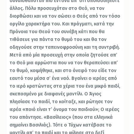
συναισθανό­ταν πιο έντονα απ’ ότι οποιοσδήποτε
άλλος. Πόλυ προ­σευχόταν στο Θεό, να τον
διορθώσει και να τον σώσει ο Θεός από τον τόσο
οργίλο χαρακτήρα του. Και πρά­γματι, κατά την
Πρόνοια του Θεού του συνέβη κάτι που θα
τιθάσευε για πάντα το θυμό του και θα τον
οδηγού­σε στην ταπεινοφροσύνη και τη συντριβή.
Μετά από μία προσευχή στην οποία ζητούσε απ’
το Θεό μια αρρώστια που να τον θεραπεύσει απ’
το θυμό, κοιμήθηκε, και στο όνειρό του είδε τον
εαυτό του μέσα σ’ ένα ναό. Βγαίνει ο ιερέας από
το ιερό κρατώντας στα χέρια του ένα μικρό παιδί,
σκεπασμένο με διαφανές μαντίλι. Ο Άγιος
πλησίασε το παιδί, το κοίταξε, και ρώτησε τον
ιερέα «ποιό είναι τ’ όνομα του παιδιού»; Ο ιερέας
του απάντησε. «Βασίλειος» (που στα ελληνικά
σημαίνει Βα­σιλιάς). Τότε ο Τύχων κατέβασε το
μαντίλι απ’ το παιδί και το φίλησε στο δεξί