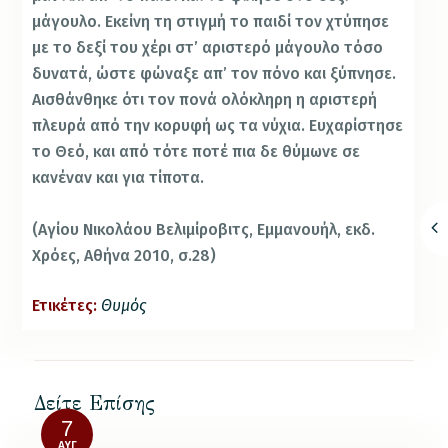
μάγουλο. Εκείνη τη στιγμή το παιδί τον χτύπησε
με το δεξί του χέρι στ’ αριστερό μά­γουλο τόσο
δυνατά, ώστε φώναξε απ’ τον πόνο και ξύ­πνησε.
Αισθάνθηκε ότι τον πονά ολόκληρη η αριστερή
πλευρά από την κορυφή ως τα νύχια. Ευχαρίστησε
το Θεό, και από τότε ποτέ πια δε θύμωνε σε
κανέναν και για τίποτα.
(Αγίου Νικολάου Βελιμίροβιτς, Εμμανουήλ, εκδ.
Χρόες, Αθήνα 2010, σ.28)
Ετικέτες:
Θυμός
Δείτε Επίσης
7
ΑΥΓ