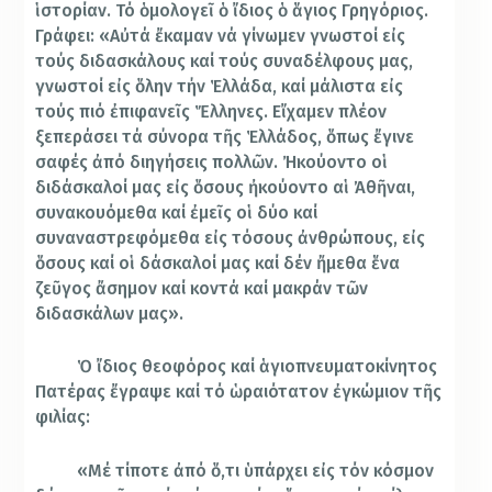
ἱστορίαν. Τό ὁμολογεῖ ὁ ἴδιος ὁ ἅγιος Γρηγόριος.
Γράφει: «Αὐτά ἔκαμαν νά γίνωμεν γνωστοί εἰς
τούς διδασκάλους καί τούς συναδέλφους μας,
γνωστοί εἰς ὅλην τήν Ἑλλάδα, καί μάλιστα εἰς
τούς πιό ἐπιφανεῖς Ἕλληνες. Εἴχαμεν πλέον
ξεπεράσει τά σύνορα τῆς Ἑλλάδος, ὅπως ἔγινε
σαφές ἀπό διηγήσεις πολλῶν. Ἠκούοντο οἱ
διδάσκαλοί μας εἰς ὅσους ἠκούοντο αἱ Ἀθῆναι,
συνακουόμεθα καί ἐμεῖς οἱ δύο καί
συναναστρεφόμεθα εἰς τόσους ἀνθρώπους, εἰς
ὅσους καί οἱ δάσκαλοί μας καί δέν ἤμεθα ἕνα
ζεῦγος ἄσημον καί κοντά καί μακράν τῶν
διδασκάλων μας».
Ὁ ἴδιος θεοφόρος καί ἁγιοπνευματοκίνητος
Πατέρας ἔγραψε καί τό ὡραιότατον ἐγκώμιον τῆς
φιλίας:
«Μέ τίποτε ἀπό ὅ,τι ὑπάρχει εἰς τόν κόσμον