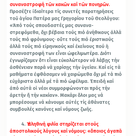
συναναστροφή τῶν κακῶν καί τῶν πονηρῶν.
Προσέξτε ἰδιαίτερα τίς συνετές παρατηρήσεις
τοῦ ἁγίου Πατέρα μας Γρηγορίου τοῦ Θεολόγου:
«Ἀπό τούς σπουδαστές μας συνανα-
στρεφόμεθα, ὄχι βέβαια τούς πιό ἀνήθικους ἀλλά
τούς πιό φρόνιμους· οὔτε τούς πιό ἐριστικούς
ἀλλά τούς πιό εἰρηνικούς καί ἐκείνους πού ἡ
συναναστροφή των εἶναι ὠφελιμωτέρα. Διότι
ἐγνωρίζαμεν ὅτι εἶναι εὐκολώτερον νά λάβῃς τήν
ἀσθένειαν παρά νά χαρίσῃς τήν ὑγείαν. Καί εἰς τά
μαθήματα ἐφθάσαμεν νά χαιρώμεθα ὄχι μέ τά πιό
εὐχάριστα ἀλλά μέ τά πιό ὠφέλιμα. Ἐπειδή καί
ἀπό αὐτά οἱ νέοι συμμορφώνονται πρός τήν
ἀρετήν ἤ τήν κακίαν». Μακάρι ὅλοι μας νά
μπορέσουμε νά κάνουμε αὐτές τίς ἀθάνατες
συμβουλές κανόνες καί νόμους ζωῆς.
4.
Ἡ ἀληθινή φιλία στηρίζεται στούς
ἀποστολικούς λόγους καί νόμους: «ὅποιος ἀγαπᾶ