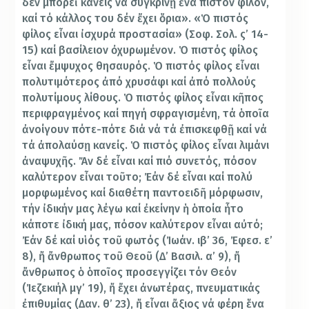
δέν μπορεῖ κανείς νά συγκρίνῃ ἕνα πιστόν φίλον,
καί τό κάλλος του δέν ἔχει ὅρια». «Ὁ πιστός
φίλος εἶναι ἰσχυρά προστασία» (Σοφ. Σολ. ς’ 14-
15) καί βασίλειον ὀχυρωμένον. Ὁ πιστός φίλος
εἶναι ἔμψυχος θησαυρός. Ὁ πιστός φίλος εἶναι
πολυτιμότερος ἀπό χρυσάφι καί ἀπό πολλούς
πολυτίμους λίθους. Ὁ πιστός φίλος εἶναι κῆπος
περιφραγμένος καί πηγή σφραγισμένη, τά ὁποῖα
ἀνοίγουν πότε-πότε διά νά τά ἐπισκεφθῇ καί νά
τά ἀπολαύσῃ κανείς. Ὁ πιστός φίλος εἶναι λιμάνι
ἀναψυχῆς. Ἄν δέ εἶναι καί πιό συνετός, πόσον
καλύτερον εἶναι τοῦτο; Ἐάν δέ εἶναι καί πολύ
μορφωμένος καί διαθέτη παντοειδῆ μόρφωσιν,
τήν ἰδικήν μας λέγω καί ἐκείνην ἡ ὁποία ἦτο
κάποτε ἰδική μας, πόσον καλύτερον εἶναι αὐτό;
Ἐάν δέ καί υἱός τοῦ φωτός (Ἰωάν. ιβ’ 36, Ἐφεσ. ε’
8), ἤ ἄνθρωπος τοῦ Θεοῦ (Δ’ Βασιλ. α’ 9), ἤ
ἄνθρωπος ὁ ὁποῖος προσεγγίζει τόν Θεόν
(Ἰεζεκιήλ μγ’ 19), ἤ ἔχει ἀνωτέρας, πνευματικάς
ἐπιθυμίας (Δαν. θ’ 23), ἤ εἶναι ἄξιος νά φέρη ἕνα