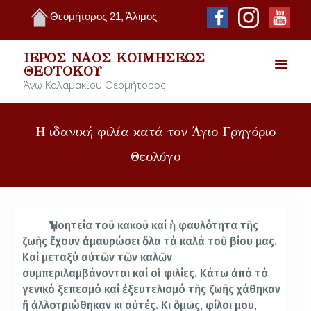
Θεομήτορος 21, Άλιμος
ΙΕΡΌΣ ΝΑΌΣ ΚΟΙΜΉΣΕΩΣ
ΘΕΟΤΌΚΟΥ
Άνω Καλαμακίου Θεομήτορος
Η ιδανική φιλία κατά τον Άγιο Γρηγόριο
Θεολόγο
Ἡ γοητεία τοῦ κακοῦ καί ἡ φαυλότητα τῆς
ζωῆς ἔχουν ἀμαυρώσει ὅλα τά καλά τοῦ βίου μας.
Καί μεταξύ αὐτῶν τῶν καλῶν
συμπεριλαμβάνονται καί οἱ φιλίες. Κάτω ἀπό τό
γενικό ξεπεσμό καί ἐξευτελισμό τῆς ζωῆς χάθηκαν
ἤ ἀλλοτριώθηκαν κι αὐτές. Κι ὅμως, φίλοι μου,