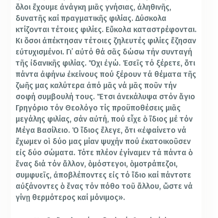
ὅλοι ἔχουμε ἀνάγκη μιᾶς γνήσιας, ἀληθινῆς,
δυνατῆς καί πραγματικῆς φιλίας. Δύσκολα
κτίζονται τέτοιες φιλίες.
Εὔκολα καταστρέφονται.
Κι ὅσοι ἀπέκτησαν τέτοιες ζηλευτές φιλίες ἔζησαν
εὐτυχισμένοι. Γι᾽ αὐτό θά σᾶς δώσω τήν συνταγή
τῆς ἰδανικῆς φιλίας. Ὄχι ἐγώ. Ἐσεῖς τό ξέρετε, ὅτι
πάντα ἀφήνω ἐκείνους πού ξέρουν τά θέματα τῆς
ζωῆς μας καλύτερα ἀπό μᾶς νά μᾶς ποῦν τήν
σοφή συμβουλή τους. Ἔτσι ἀνεκάλυψα στόν ἅγιο
Γρηγόριο τόν Θεολόγο τίς προϋποθέσεις μιᾶς
μεγάλης φιλίας, σάν αὐτή, πού εἶχε ὁ ἴδιος μέ τόν
Μέγα Βασίλειο. Ὁ ἴδιος ἔλεγε, ὅτι «ἐφαίνετο νά
ἔχωμεν οἱ δύο μας μίαν ψυχήν πού ἐκατοικοῦσεν
εἰς δύο σώματα. Τότε πλέον ἐγίναμεν τά πάντα ὁ
ἕνας διά τόν ἄλλον, ὁμόστεγοι, ὁμοτράπεζοι,
συμφυεῖς, ἀποβλέποντες εἰς τό ἴδιο καί πάντοτε
αὐξάνοντες ὁ ἕνας τόν πόθο τοῦ ἄλλου, ὥστε νά
γίνῃ θερμότερος καί μόνιμος».