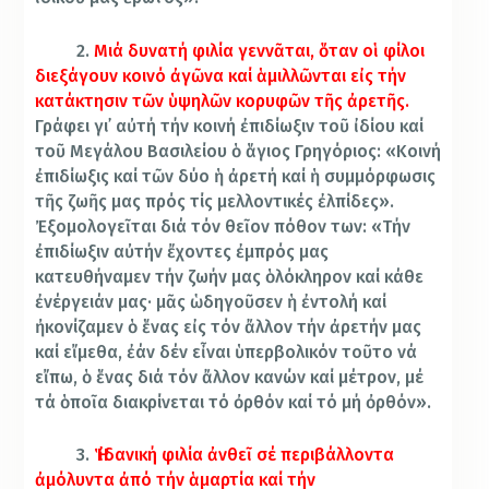
2.
Μιά δυνατή φιλία γεννᾶται, ὅταν οἱ φίλοι
διεξάγουν κοινό ἀγῶνα καί ἁμιλλῶνται εἰς τήν
κατάκτησιν τῶν ὑψηλῶν κορυφῶν τῆς ἀρετῆς.
Γράφει γι᾽ αὐτή τήν κοινή ἐπιδίωξιν τοῦ ἰδίου καί
τοῦ Μεγάλου Βασιλείου ὁ ἅγιος Γρηγόριος: «Κοινή
ἐπιδίωξις καί τῶν δύο ἡ ἀρετή καί ἡ συμμόρφωσις
τῆς ζωῆς μας πρός τίς μελλοντικές ἐλπίδες».
Ἐξομολογεῖται διά τόν θεῖον πόθον των: «Τήν
ἐπιδίωξιν αὐτήν ἔχοντες ἐμπρός μας
κατευθήναμεν τήν ζωήν μας ὁλόκληρον καί κάθε
ἐνέργειάν μας· μᾶς ὡδηγοῦσεν ἡ ἐντολή καί
ἠκονίζαμεν ὁ ἕνας εἰς τόν ἄλλον τήν ἀρετήν μας
καί εἴμεθα, ἐάν δέν εἶναι ὑπερβολικόν τοῦτο νά
εἴπω, ὁ ἕνας διά τόν ἄλλον κανών καί μέτρον, μέ
τά ὁποῖα διακρίνεται τό ὀρθόν καί τό μή ὀρθόν».
3.
Ἡ ἰδανική φιλία ἀνθεῖ σέ περιβάλλοντα
ἀμόλυντα ἀπό τήν ἁμαρτία καί τήν