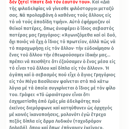
δέν ζητεῖ τίποτε διά τόν ἑαυτόν του».
Καί «Διά
τῆς φιλαδελφίας νά γίνεσθε φιλόστοργοι μεταξύ
σας. Νά προλαμβάνη ὁ καθένας τούς ἄλλους εἰς
τό νά τούς ἀποδίδη τιμήν». Αὐτά ἐφήρμοζαν οἱ
θεϊκοί πατέρες, ὅπως ἀναφέρει ὁ ἴδιος σεβαστός
πατέρας μας Γρηγόριος: «Ἀγωνιζόμεθα καί οἱ δυό,
ὄχι ποιός νά ἔχῃ ὁ ἴδιος τό πρωτεῖον, ἀλλά πῶς νά
τό παραχωρήσῃ εἰς τόν ἄλλον· τήν εὐδοκίμησιν ὁ
ἕνας τοῦ ἄλλου τήν ἐθεωρούσαμεν ἰδικήν μας…
πρέπει νά πεισθῆτε ὅτι ἐζούσαμεν ὁ ἕνας μέσα εἰς
τό εἶναι τοῦ ἄλλου καί δίπλα εἰς τόν ἄλλον». Ἡ
ἀγάπη καί ὁ σεβασμός πού εἶχε ὁ ἅγιος Γρηγόριος
εἰς τόν Μέγα Βασίλειον φαίνεται στά πιό κάτω
λόγια μέ τά ὁποῖα συγκρίνεται ὁ ἴδιος μέ τόν φίλο
του. Γράφει: «Τό ὡραιότερον εἶναι ὅτι
ἐσχηματίσθη ἀπό ἐμᾶς μία ἀδελφότης πού
ἐκεῖνος διεμόρφωνε καί κατηύθυνεν ὡς ἀρχηγός
μέ κοινές ἱκανοποήσεις, μολονότι ἐγώ ἔτρεχα
πεζός δίπλα εἰς ἅρμα Λυδικόν (ταχυδρόμον
δηλαδή), ὅπου καί ὅπως ἐπήγαινεν ἑκεῖνος».