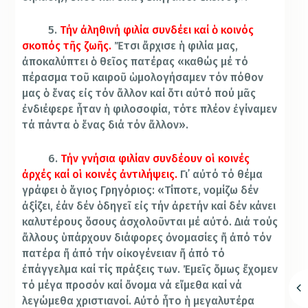
5.
Τήν ἀληθινή φιλία συνδέει καί ὁ κοινός
σκοπός τῆς ζωῆς.
Ἔτσι ἄρχισε ἡ φιλία μας,
ἀποκαλύπτει ὁ θεῖος πατέρας «καθώς μέ τό
πέρασμα τοῦ καιροῦ ὡμολογήσαμεν τόν πόθον
μας ὁ ἕνας εἰς τόν ἄλλον καί ὅτι αὐτό πού μᾶς
ἐνδιέφερε ἦταν ἡ φιλοσοφία, τότε πλέον ἐγίναμεν
τά πάντα ὁ ἕνας διά τόν ἄλλον».
6.
Τήν γνήσια φιλίαν συνδέουν οἱ κοινές
ἀρχές καί οἱ κοινές ἀντιλήψεις.
Γι᾽ αὐτό τό θέμα
γράφει ὁ ἅγιος Γρηγόριος: «Τίποτε, νομίζω δέν
ἀξίζει, ἐάν δέν ὁδηγεῖ εἰς τήν ἀρετήν καί δέν κάνει
καλυτέρους ὅσους ἀσχολοῦνται μέ αὐτό. Διά τούς
ἄλλους ὑπάρχουν διάφορες ὀνομασίες ἤ ἀπό τόν
πατέρα ἤ ἀπό τήν οἰκογένειαν ἤ ἀπό τό
ἐπάγγελμα καί τίς πράξεις των. Ἐμεῖς ὅμως ἔχομεν
τό μέγα προσόν καί ὄνομα νά εἴμεθα καί νά
λεγώμεθα χριστιανοί. Αὐτό ἦτο ἡ μεγαλυτέρα