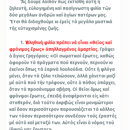
Ἄς δοῦμε λοιπόν πῶς ἐκτίσθη αὐτή ἡ
ζηλευτή, εὐλογημένη καί πασίγνωστη φιλία τῶν
δύο μεγάλων ἀνδρῶν καί ἁγίων πατέρων μας.
Ἔτσι θά διδαχθοῦμε κι ἐμεῖς τά μεγάλα μυστικά
τῆς εὐτυχισμένης ζωῆς.
1.
Ἡ ἀληθινή φιλία πρέπει νά εἶναι «θεῖος καί
φρόνιμος ἔρως» ἀπηλλαγμένος ἁμαρτίας.
Γράφει
ὁ ἅγιος Γρηγόριος: «Οἱ σωματικοί ἔρωτες, καθώς
ἀφοροῦν τά πράγματα πού περνοῦν, περνοῦν κι
ἐκεῖνοι ὅπως τά ἐαρινά λουλούδια. Οὔτε ἡ φλόγα
μένει, ὅταν τά ξύλα τελιώσουν, ἀλλά χάνεται μαζί
μέ αὐτά πού τήν τρέφουν, οὔτε ὁ πόθος ὑπάρχει,
ὅταν τό προσάναμμα σβήση. Οἱ θεῖοι ὅμως καί
φρόνιμοι ἔρωτες, ἐπειδή ἀναφέρονται εἰς κάτι
σταθερόν, διά τοῦτο ἀκριβῶς εἶναι μονιμώτεροι
καί ὅσον περισσότερον παρουσιάζεται τό κάλλος
των τόσον περισσότερον συνδέουν τούς ἐραστές
μέ αὐτό καί μεταξύ των. Αὐτός εἶναι ὁ νόμος τοῦ
ἰδικοῦ μας ἔρωτος».