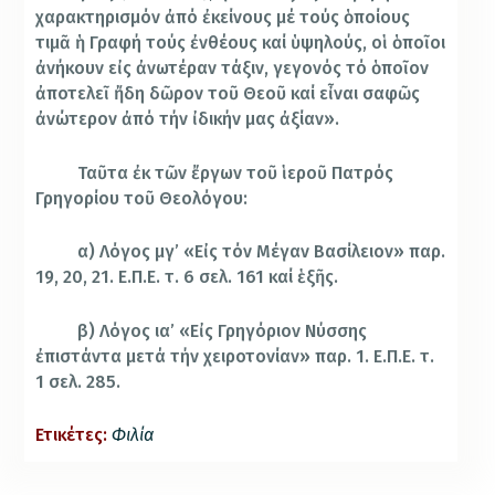
χαρακτηρισμόν ἀπό ἐκείνους μέ τούς ὁποίους
τιμᾶ ἡ Γραφή τούς ἐνθέους καί ὑψηλούς, οἱ ὁποῖοι
ἀνήκουν εἰς ἀνωτέραν τάξιν, γεγονός τό ὁποῖον
ἀποτελεῖ ἤδη δῶρον τοῦ Θεοῦ καί εἶναι σαφῶς
ἀνώτερον ἀπό τήν ἰδικήν μας ἀξίαν».
Ταῦτα ἐκ τῶν ἔργων τοῦ ἱεροῦ Πατρός
Γρηγορίου τοῦ Θεολόγου:
α) Λόγος μγ’ «Εἰς τόν Μέγαν Βασίλειον» παρ.
19, 20, 21. Ε.Π.Ε. τ. 6 σελ. 161 καί ἑξῆς.
β) Λόγος ια’ «Εἰς Γρηγόριον Νύσσης
ἐπιστάντα μετά τήν χειροτονίαν» παρ. 1. Ε.Π.Ε. τ.
1 σελ. 285.
Ετικέτες:
Φιλία