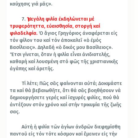
καύχησις γιά μᾶς».
7.
Ἡ μεγάλη φιλία ἐκδηλώνεται μέ
τρυφερότηττα, εὐαισθησία, στοργή καί
φιλαδελφία.
Ὁ ἅγιος Γρηγόριος ἀναφέρεται εἰς
τόν φίλον του καί τόν ἀποκαλεῖ «ὁ ἐμός
Βασίλειος». Δηλαδή «ὁ δικός μου Βασίλειος».
Ἔτσι γίνεται, ὅταν ἡ φιλία εἶναι ἀνιδιοτελής,
καθαρή καί λουσμένη στό φῶς τῆς χριστιανικῆς
ἀγάπης καί ἀρετῆς.
Τί λέτε; Πῶς σᾶς φαίνονται αὐτά; Δοκιμάστε
τα καί θά βεβαιωθῆτε, ὅτι θά σᾶς βοηθήσουν νά
δημιουργήσετε γερές καί ἰσχυρές φιλίες, πού θά
ἀντέξουν στόν χρόνο καί στήν τρικυμία τῆς ζωῆς
σας.
Αὐτή ἡ φιλία τῶν ἁγίων ἀνδρῶν διεφημίσθη
παντοῦ εἰς τόν τότε κόσμον καί ἔμεινεν εἰς τήν